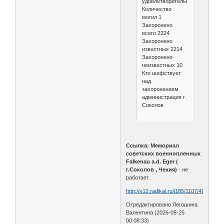
удовлетворительное
Количество
могил 1
Захоронено
всего 2224
Захоронено
известных 2214
Захоронено
неизвестных 10
Кто шефствует
над
захоронением
администрация г.
Соколов
Ссылка: Мемориал
советских военнопленных
Falkenau a.d. Eger (
г.Соколов , Чехия)
- не
работает.
http://s12.radikal.ru/i185/1107/48/027a1
Отредактировано Легошина
Валентина (2026-05-25
00:08:33)