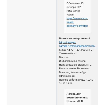
Обновлено 13
октября 2025
года. Автор
Карен.
https://www.uncommon-
travel-
germany.com/stalag_13.html
Воинские захоронения/
https://pamyat-
naroda.ru/memorial/camp/1346/
Stalag XIII C — шталаг XIII C,
Хаммельбург
В архив
Информация о лагере
Наименование Stalag XIII C
Расположение Германия,
Бавария, Хаммельбург
(Hammelburg)
Период действия 01.07.1940 -
31.12.1945
Лагерь для
военнопленных
Шталаг XIII B