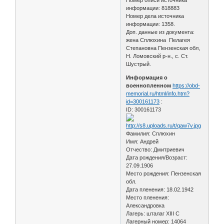
информации: 818883
Номер дела источника
информации: 1358.
Доп. данные из документа:
жена Сплюхина Пелагея
Степановна Пензенская обл,
Н. Ломовский р-н., с. Ст.
Шустрый.
Информация о
военнопленном
https://obd-
memorial.ru/html/info.htm?
id=300161173
:
ID: 300161173
Фамилия: Сплюхин
Имя: Андрей
Отчество: Дмитриевич
Дата рождения/Возраст:
27.09.1906
Место рождения: Пензенская
обл.
Дата пленения: 18.02.1942
Место пленения:
Александровка
Лагерь: шталаг XIII C
Лагерный номер: 14064