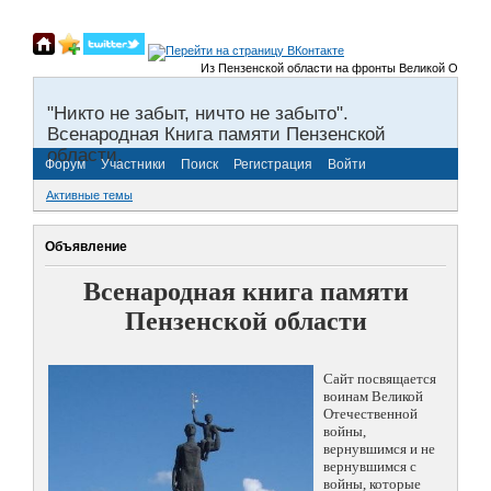
Из Пензенской области на фронты Великой Отечественн
"Никто не забыт, ничто не забыто".
Всенародная Книга памяти Пензенской
области.
Форум
Участники
Поиск
Регистрация
Войти
Активные темы
Объявление
Всенародная книга памяти
Пензенской области
Сайт посвящается
воинам Великой
Отечественной
войны,
вернувшимся и не
вернувшимся с
войны, которые