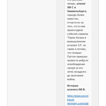
лагерь,
шталаг
XIII C в
Хаммельбурге,
гораздо более
известен,
отчасти из-за
того, что в нем
происходили
события сериала
"Герои Хогана в
вымышленном
шталаге 13", но
также и потому,
что генерал
Паттон приказал
провести рейд по
освобождению
лагеря (и его
зятя) незадолго
до окончания
войны.
История
шталага XIII B.
https://www.uncommon-
travel-
germany.com/stalag-