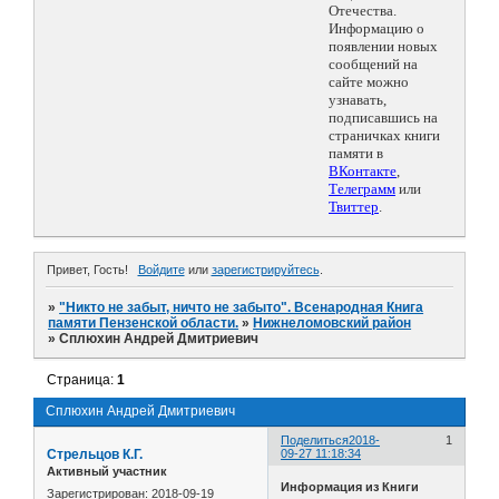
Отечества.
Информацию о
появлении новых
сообщений на
сайте можно
узнавать,
подписавшись на
страничках книги
памяти в
ВКонтакте
,
Телеграмм
или
Твиттер
.
Привет, Гость!
Войдите
или
зарегистрируйтесь
.
»
"Никто не забыт, ничто не забыто". Всенародная Книга
памяти Пензенской области.
»
Нижнеломовский район
»
Сплюхин Андрей Дмитриевич
Страница:
1
Сплюхин Андрей Дмитриевич
Поделиться
2018-
1
Стрельцов К.Г.
09-27 11:18:34
Активный участник
Информация из Книги
Зарегистрирован
: 2018-09-19