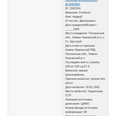
id=2002554
:
ID: 2002554
Фамилия: Сплюхин
Имя: Андрей
Отчество: Дмитриевич
Дата рождения/Возраст:
__.__.1906
Место рождения: Пензенская
обл., Нижне-Ломовский р-н, с.
Ст. Шуструй
Дата и место призыва:
Нижне-Ломовский РВК,
Пензенская обл., Нижне-
Ломовский р-н
Последнее место службы:
328 ап 150 сд 57 А
Воинское звание:
красноармеец
Причина выбытия: пропал без
вести
Дата выбытия: 18.02.1942
Место выбытия: Украинская
ССР
Название источника
донесения: ЦАМО
Номер фонда источника
информации: 58
Номер описи источника