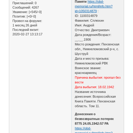
Памяти
https://obd-
Приглашений:
0
memorial.ru/html/info.htm?
Сообщений:
4267
id=1050314879
:
Уважение:
[+545/-0]
ID: 1100314879
Позитив:
[+0/-0]
Фамилия: Сплюхин
Провел на форуме:
1 месяц 26 дней
Имя: Андрей
Последний визит:
Отчество: Дмитриевич
2020-02-27 13:13:17
Дата рождения/Возраст:
__.__.1906
Место рождения: Пензенская
обл., Нижнеломовский р-н, с.
Шуструй
Дата и место призыва:
Нижнеломовский РВК
Воинское звание:
красноармеец
Причина выбытия: пропал без
вести
Дата выбытия: 18.02.1942
Название источника
донесения: Всероссийская
Книга Памяти. Пензенская
область. Том 11.
Донесения о
безвозвратных потерях
8775 24.05.1942:57 РА
https://obd-
memorial.ru/html/info.htm?