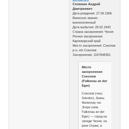
Сплюхин Андрей
Дмитриевич
Дата рождения: 27.09.1906
Воинское звание:
военнопленный
Дата выбытия: 28.02.1943
Страна захоронения: Чехия
Регион захоронения:
Карловарский край
Место захоронения: Соколов
р-н, н/п Соколов
Захоронение: 1167848361
Место
захоронения
Соколов
(Falkenau an der
Eger)
Соколов (чеш.
Sokolov), бывш.
Фалкенау-на-
Эгере (нем.
Falkenau an der
Eger) — город на
западе Чехии, на
реке Огрже, в