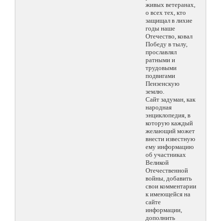
живых ветеранах,
о всех тех, кто
защищал в лихие
годы наше
Отечество, ковал
Победу в тылу,
прославлял
ратными и
трудовыми
подвигами
Пензенскую
землю.
Сайт задуман, как
народная
энциклопедия, в
которую каждый
желающий может
внести известную
ему информацию
об участниках
Великой
Отечественной
войны, добавить
свои комментарии
к имеющейся на
сайте
информации,
дополнить