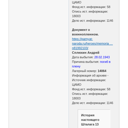
ЦАМО
Фонд ист. информации: 58
Опись ист. информации:
18003
Дело ист. информации: 1146
Документ о
военнопленном.
https://pamyat-
naroda.ru/heroes/memoria …
n81992103/
Сплюхин Андрей
Дата выбытия:
28.02.1943
Причина выбытия:
погиб в
плену
Лагерный номер:
14064
Информация об архиве -
Источник информации:
ЦАМО
Фонд ист. информации: 58
Опись ист. информации:
18003
Дело ист. информации: 1146
История
настоящего
Шталага 13