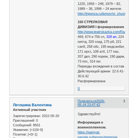
1225, 1959 – 248, 1979 – 82,
1989 – 36, 1996 – 24 жителя.
http://inpenza.ru/lomov/st_shustruy.php
150 СТРЕЛКОВАЯ
ДИВИЗИЯ I формирования
http://www.teatrskazka.com/Raznoe/Pe
469, 674 и 756 сп,
328 ап,
224
оиптд, 320 озад, 175 рб, 221
сапб, 258 обс, 195 медсанбат,
171 орхз, 108 атб, 177 пах,
207 двл, 290 порем, 190 дарм,
73 ппс, 314 пкг.
Периоды вхождения в состав
Действующей армии 22.6.41-
30.6.42
Расформирована
0
Поделиться
2026-
3
Легошина Валентина
05-24 23:47:42
Активный участник
Здравствуйте!
Зарегистрирован
: 2022-05-20
Приглашений:
0
Информация о
Сообщений:
8501
военнопленном.
Уважение:
[+119/-0]
https://pamyat-
Позитив:
[+0/-1]
naroda.ru/heroes/memoria …