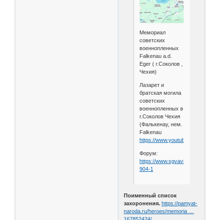
Мемориал
советских
военнопленных
Falkenau a.d.
Eger ( г.Соколов ,
Чехия)
Лазарет и
братская могила
советских
военнопленных в
г.Соколов Чехия
(Фалькенау, нем.
Falkenau
https://www.youtube.com/embed
Форум:
https://www.sgvavia.ru/forum/131
904-1
Поименный список
захоронения.
https://pamyat-
naroda.ru/heroes/memoria …
167852424/