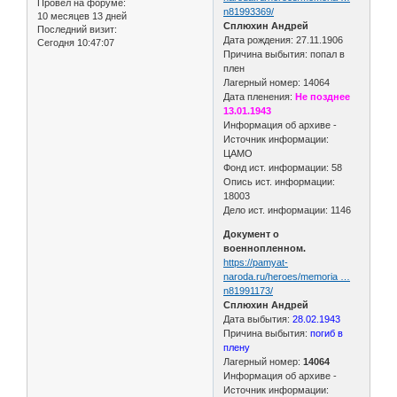
Провел на форуме:
n81993369/
10 месяцев 13 дней
Сплюхин Андрей
Последний визит:
Дата рождения: 27.11.1906
Сегодня 10:47:07
Причина выбытия: попал в
плен
Лагерный номер: 14064
Дата пленения:
Не позднее
13.01.1943
Информация об архиве -
Источник информации:
ЦАМО
Фонд ист. информации: 58
Опись ист. информации:
18003
Дело ист. информации: 1146
Документ о
военнопленном.
https://pamyat-
naroda.ru/heroes/memoria …
n81991173/
Сплюхин Андрей
Дата выбытия:
28.02.1943
Причина выбытия:
погиб в
плену
Лагерный номер:
14064
Информация об архиве -
Источник информации: