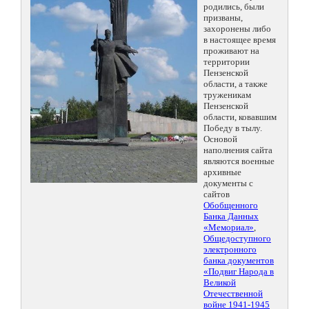
родились, были
призваны,
захоронены либо
в настоящее время
проживают на
территории
Пензенской
области, а также
труженикам
Пензенской
области, ковавшим
Победу в тылу.
Основой
наполнения сайта
являются военные
архивные
документы с
сайтов
Обобщенного
Банка Данных
«Мемориал»
,
Общедоступного
электронного
банка документов
«Подвиг Народа в
Великой
Отечественной
войне 1941-1945