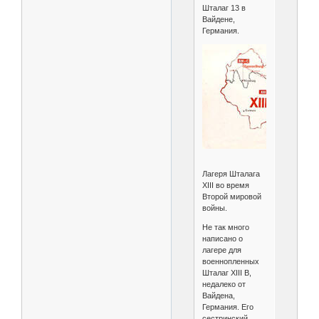
Шталаг 13 в
Вайдене,
Германия.
Лагеря Шталага
XIII во время
Второй мировой
войны.
Не так много
написано о
лагере для
военнопленных
Шталаг XIII B,
недалеко от
Вайдена,
Германия. Его
сестринский