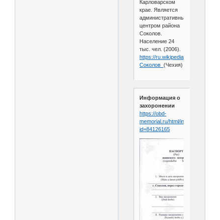
Карловарском
крае. Является
административным
центром района
Соколов.
Население 24
тыс. чел. (2006).
https://ru.wikipedia.org/wiki/
Соколов_
(Чехия)
Информация о
захоронении
https://obd-
memorial.ru/html/info.htm?
id=84126165