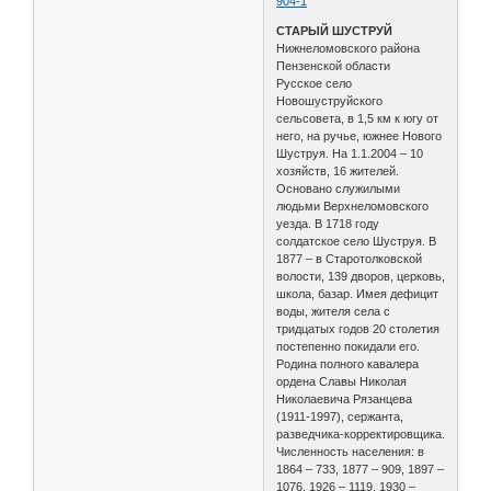
904-1
СТАРЫЙ ШУСТРУЙ
Нижнеломовского района
Пензенской области
Русское село
Новошуструйского
сельсовета, в 1,5 км к югу от
него, на ручье, южнее Нового
Шуструя. На 1.1.2004 – 10
хозяйств, 16 жителей.
Основано служилыми
людьми Верхнеломовского
уезда. В 1718 году
солдатское село Шуструя. В
1877 – в Старотолковской
волости, 139 дворов, церковь,
школа, базар. Имея дефицит
воды, жителя села с
тридцатых годов 20 столетия
постепенно покидали его.
Родина полного кавалера
ордена Славы Николая
Николаевича Рязанцева
(1911-1997), сержанта,
разведчика-корректировщика.
Численность населения: в
1864 – 733, 1877 – 909, 1897 –
1076, 1926 – 1119, 1930 –