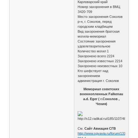
Карловарский край
Номер захоронения в ВМЦ
З420-709
Место захоронения Соколов
р-н, г. Соколов, перед
городским кладбищем
Вид захоронения братская
могила-мемориал
Состояние захоронения
удовлетворительное
Количество могил 1
Захоронено всего 2224
Захоронено известных 2214
Захоронено неизвестных 10
Кто шефствует над
захоронением
администрация г. Соколов
Мемориал советских
военнопленных Falkenau
a.d. Eger ( г.Соколов ,
Чехия)
См.
Сайт Авиация СГВ
http://www.sgvavia.ru/forum/131-