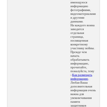
имеющуюся
информацию
фотографиями,
видеоматериалами
и другими
данными.
На каждого воина
заводится
отдельная
страница,
посвященная
конкретному
участнику войны.
Прежде чем
начать
обрабатывать
информацию,
прочитайте,
пожалуйста, тему
-
Как размещать
информацию
.
Любая Ваша
дополнительная
информация очень
важна для
увековечивания
памяти
защитников