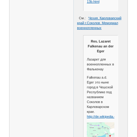
13b.html
См.:
Чехия. Карловарский
край г.Соколов. Мемориал
военнопленных
Res. Lazaret
Falkenau an der
Eger
Лазарет для
военнопленных в
Фалькенау
Falkenau a.d.
Eger это ныне
город в Чешской
Республике под
названием
Соколов в
Карловарском
крае.
http://de.wikipedia.org/wiki/Sokolo