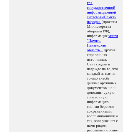
гг.»
,
государственной
информационной
системы «Память
народа»
(проекты
Министерства
обороны РФ),
информация
книги
"Память.
Пензенская
область."
, других
справочных
источников.
Сайт создан в
надежде на то, что
каждый из нас не
только внесёт
данные архивных
документов, но и
дополнит сухую
справочную
информацию
своими бережно
сохраненными
воспоминаниями о
тех, кого уже нет с
нами рядом,
рассказами о ныне