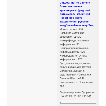
Судьба: Погиб в плену
Воинское звание:
красноармеец|рядовой
Дата смерти: 28.02.1943
Первичное место
захоронения: русское
кладбище Фалькенау/Эгер
Могила: могила 254
Название источника
донесения: ЦАМО
Номер фонда источника
информации: 58
Номер описи источника
информации: 977520
Номер дела источника
информации: 1775
Доп. данные из документа:
девичья фамилия матери
Сплюхина, 228 арт п,
родственники - Сплюхина
Пелагея Шустрый Н.
Ломовский р-н. Пензенской
обл.
Отредактировано Дворянкин
С.А. (2020-02-08 17:41:54)
0