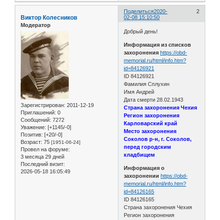
Поделиться
2020-
2
Виктор Колесников
02-08 15:10:50
Модератор
Добрый день!
Информация из списков
захоронения
https://obd-
memorial.ru/html/info.htm?
id=84126921
ID 84126921
Фамилия Сплухин
Имя Андрей
Дата смерти 28.02.1943
Зарегистрирован
: 2011-12-19
Страна захоронения Чехия
Приглашений:
0
Регион захоронения
Сообщений:
7272
Карловарский край
Уважение:
[+1145/-0]
Место захоронения
Позитив:
[+20/-0]
Соколов р-н, г. Соколов,
Возраст:
75
[1951-06-24]
перед городским
Провел на форуме:
кладбищем
3 месяца 29 дней
Последний визит:
Информация о
2026-05-18 16:05:49
захоронении
https://obd-
memorial.ru/html/info.htm?
id=84126165
ID 84126165
Страна захоронения Чехия
Регион захоронения