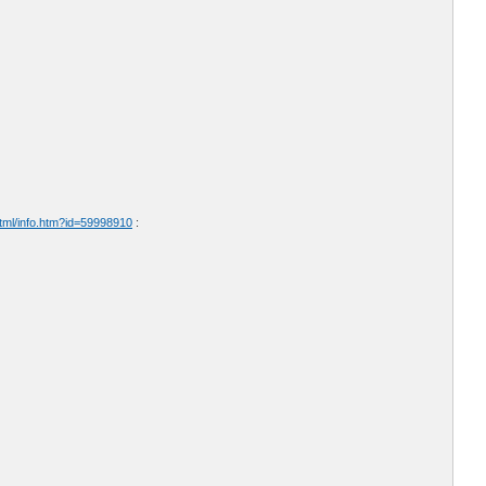
html/info.htm?id=59998910
: