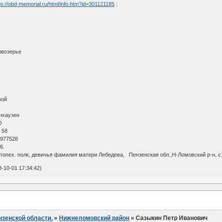
ps://obd-memorial.ru/html/info.htm?id=301121185
:
ивозерье
вой
нхаузен
О
 58
 977528
6.
топех. полк, девичья фамилия матери Лебедева, Пензенская обл.,Н-Ломовский р-н, с
-10-01 17:34:42)
нзенской области.
»
Нижнеломовский район
»
Сазыкин Петр Иванович