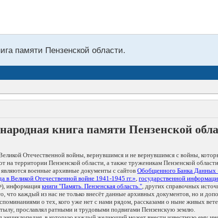
нига памяти Пензенской области.
народная книга памяти Пензенской обл
Великой Отечественной войны, вернувшимся и не вернувшимся с войны, котор
т на территории Пензенской области, а также труженикам Пензенской области
 являются военные архивные документы с сайтов
Обобщенного Банка Данных
а в Великой Отечественной войне 1941-1945 гг.»
,
государственной информаци
), информация
книги "Память. Пензенская область."
, других справочных источ
 то, что каждый из нас не только внесёт данные архивных документов, но и 
оминаниями о тех, кого уже нет с нами рядом, рассказами о ныне живых ветер
в тылу, прославлял ратными и трудовыми подвигами Пензенскую землю.
ая энциклопедия, в которую каждый желающий может внести известную ему и