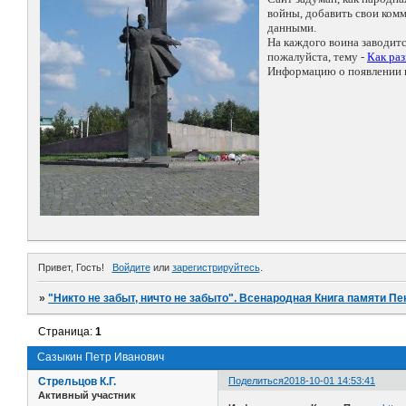
войны, добавить свои ко
данными.
На каждого воина заводит
пожалуйста, тему -
Как ра
Информацию о появлении н
Привет, Гость!
Войдите
или
зарегистрируйтесь
.
»
"Никто не забыт, ничто не забыто". Всенародная Книга памяти Пе
Страница:
1
Сазыкин Петр Иванович
Стрельцов К.Г.
Поделиться
2018-10-01 14:53:41
Активный участник