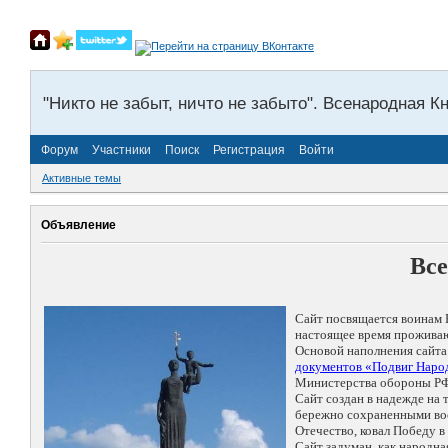
"Никто не забыт, ничто не забыто". Всенародная К
Форум
Участники
Поиск
Регистрация
Войти
Активные темы
Объявление
Все
Сайт посвящается воинам 
настоящее время проживаю
Основой наполнения сайта
документов «Подвиг Народ
Министерства обороны РФ
Сайт создан в надежде на
бережно сохраненными восп
Отечество, ковал Победу 
Сайт задуман, как народн