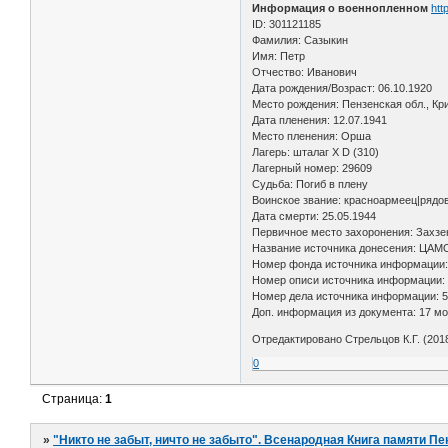
Информация о военнопленном
htt
ID: 301121185
Фамилия: Сазыкин
Имя: Петр
Отчество: Иванович
Дата рождения/Возраст: 06.10.1920
Место рождения: Пензенская обл., Кр
Дата пленения: 12.07.1941
Место пленения: Орша
Лагерь: шталаг X D (310)
Лагерный номер: 29609
Судьба: Погиб в плену
Воинское звание: красноармеец|рядо
Дата смерти: 25.05.1944
Первичное место захоронения: Захзе
Название источника донесения: ЦАМ
Номер фонда источника информации:
Номер описи источника информации:
Номер дела источника информации: 5
Доп. информация из документа: 17 мо
Отредактировано Стрельцов К.Г. (2018
0
Страница:
1
»
"Никто не забыт, ничто не забыто". Всенародная Книга памяти Пе