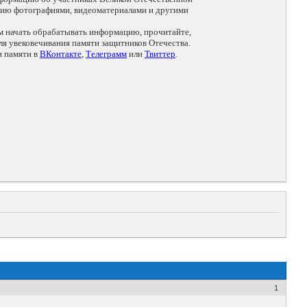
цию фотографиями, видеоматериалами и другими
ем начать обрабатывать информацию, прочитайте,
я увековечивания памяти защитников Отечества.
и памяти в
ВКонтакте
,
Телеграмм
или
Твиттер
.
1