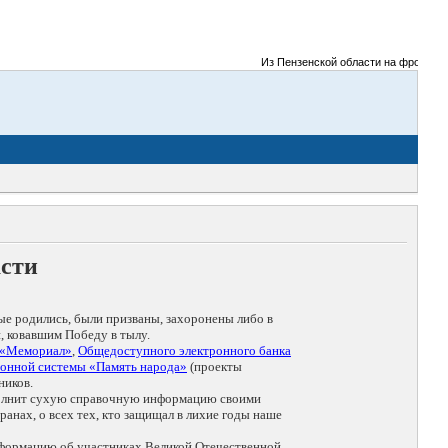
Из Пензенской области на фронты Вел
асти
ые родились, были призваны, захоронены либо в
, ковавшим Победу в тылу.
 «Мемориал»
,
Общедоступного электронного банка
онной системы «Память народа»
(проекты
ников.
дополнит сухую справочную информацию своими
анах, о всех тех, кто защищал в лихие годы наше
нформацию об участниках Великой Отечественной