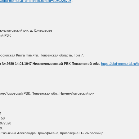
://obd-memorial.ru/html/info.htm?id=1050228703
:
жнеломовский р-н, д. Кривозерье
ий РВК
ссийская Книга Памяти. Пензенская область. Том 7.
 № 2689 14.01.1947 Нижнеломовский РВК Пензенской обл.
https://obd-memorial.ru/
жне-Ломовский РВК, Пензенская обл., Нижне-Ломовский р-н
О
 58
 977520
9.
 Сазыкина Александра Прокофьевна, Кривозерье Н-Ломовский р.