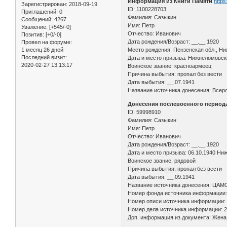
Информация из Книги Памяти
https
Зарегистрирован
: 2018-09-19
ID: 1100228703
Приглашений:
0
Фамилия: Сазыкин
Сообщений:
4267
Имя: Петр
Уважение:
[+545/-0]
Отчество: Иванович
Позитив:
[+0/-0]
Дата рождения/Возраст: __.__.1920
Провел на форуме:
1 месяц 26 дней
Место рождения: Пензенская обл., Ни
Последний визит:
Дата и место призыва: Нижнеломовск
2020-02-27 13:13:17
Воинское звание: красноармеец
Причина выбытия: пропал без вести
Дата выбытия: __.07.1941
Название источника донесения: Всеро
Донесения послевоенного периода
ID: 59998910
Фамилия: Сазыкин
Имя: Петр
Отчество: Иванович
Дата рождения/Возраст: __.__.1920
Дата и место призыва: 06.10.1940 Ни
Воинское звание: рядовой
Причина выбытия: пропал без вести
Дата выбытия: __.09.1941
Название источника донесения: ЦАМ
Номер фонда источника информации:
Номер описи источника информации:
Номер дела источника информации: 2
Доп. информация из документа: Жена