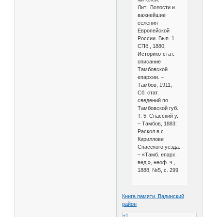
Лит.: Волости и
важнейшие
селения
Европейской
России. Вып. 1.
СПб., 1880;
Историко-стат.
описание
Тамбовской
епархии. –
Тамбов, 1911;
Сб. стат.
сведений по
Тамбовской губ.
Т. 5. Спасский у.
– Тамбов, 1883;
Раскол в с.
Кириллове
Спасского уезда.
– «Тамб. епарх.
вед.», неоф. ч.,
1888, №5, с. 299.
Книга памяти. Вадинский
район
+1