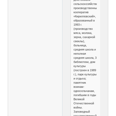
сельскохозяйственный
производственный
кооператив
«Кирилловский»,
образованный в
1993 г.
(производство
мяса, молока,
зерна, сахарной
свеклы),
больница,
средняя школа и
неполная
средняя школа, 3
библиотеки, дом
культуры
(построен в 1989
г.), парк культуры
и отдыха;
памятник
воинам-
односельчанам,
погибшим в годы
Великой
Отечественной
войны.
Заповедный
государственный