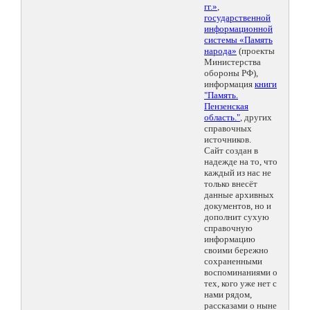
гг.»
,
государственной
информационной
системы «Память
народа»
(проекты
Министерства
обороны РФ),
информация
книги
"Память.
Пензенская
область."
, других
справочных
источников.
Сайт создан в
надежде на то, что
каждый из нас не
только внесёт
данные архивных
документов, но и
дополнит сухую
справочную
информацию
своими бережно
сохраненными
воспоминаниями о
тех, кого уже нет с
нами рядом,
рассказами о ныне