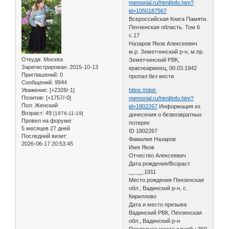
memorial.ru/html/info.htm?
id=1050187567
Всероссийская Книга Памяти.
Пензенская область. Том 6
с.17
Назаров Яков Алексеевич
м.р. Земетчинский р-н, м.пр.
Откуда:
Москва
Земетчинский РВК,
Зарегистрирован
: 2015-10-13
красноармеец, 00.03.1942
Приглашений:
0
пропал без вести
Сообщений:
9944
Уважение:
[+2328/-1]
https://obd-
Позитив:
[+1757/-0]
memorial.ru/html/info.htm?
Пол:
Женский
id=1802267
Информация из
Возраст:
49
[1976-11-19]
донесения о безвозвратных
Провел на форуме:
потерях
5 месяцев 27 дней
ID 1802267
Последний визит:
Фамилия Назаров
2026-06-17 20:53:45
Имя Яков
Отчество Алексеевич
Дата рождения/Возраст
__.__.1911
Место рождения Пензенская
обл., Вадинский р-н, с.
Кириллово
Дата и место призыва
Вадинский РВК, Пензенская
обл., Вадинский р-н
Последнее место службы 360