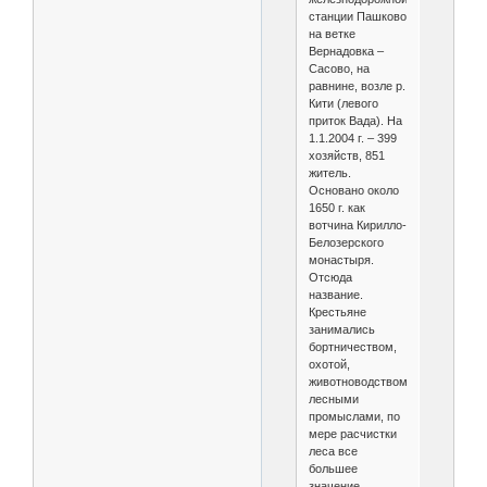
станции Пашково
на ветке
Вернадовка –
Сасово, на
равнине, возле р.
Кити (левого
приток Вада). На
1.1.2004 г. – 399
хозяйств, 851
житель.
Основано около
1650 г. как
вотчина Кирилло-
Белозерского
монастыря.
Отсюда
название.
Крестьяне
занимались
бортничеством,
охотой,
животноводством,
лесными
промыслами, по
мере расчистки
леса все
большее
значение