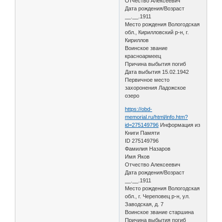
Отчество Алексеевич
Дата рождения/Возраст
__.__.1911
Место рождения Вологодская
обл., Кирилловский р-н, г.
Кириллов
Воинское звание
красноармеец
Причина выбытия погиб
Дата выбытия 15.02.1942
Первичное место
захоронения Ладожское
озеро
https://obd-
memorial.ru/html/info.htm?
id=275149796
Информация из
Книги Памяти
ID 275149796
Фамилия Назаров
Имя Яков
Отчество Алексеевич
Дата рождения/Возраст
__.__.1911
Место рождения Вологодская
обл., г. Череповец р-н, ул.
Заводская, д. 7
Воинское звание старшина
Причина выбытия погиб