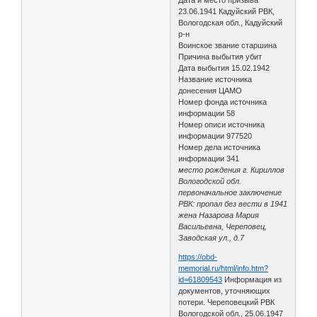
Дата и место призыва
23.06.1941 Кадуйский РВК,
Вологодская обл., Кадуйский
р-н
Воинское звание старшина
Причина выбытия убит
Дата выбытия 15.02.1942
Название источника
донесения ЦАМО
Номер фонда источника
информации 58
Номер описи источника
информации 977520
Номер дела источника
информации 341
место рождения г. Кириллов
Вологодской обл.
первоначальное заключение
РВК: пропал без вести в 1941
жена Назарова Мария
Васильевна, Череповец,
Заводская ул., д.7
https://obd-
memorial.ru/html/info.htm?
id=61809543
Информация из
документов, уточняющих
потери. Череповецкий РВК
Вологодской обл., 25.06.1947