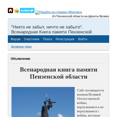
Из Пензенской области на фронты Великой Отечеств
"Никто не забыт, ничто не забыто".
Всенародная Книга памяти Пензенской
области.
Форум
Участники
Поиск
Регистрация
Войти
Активные темы
Объявление
Всенародная книга памяти
Пензенской области
Сайт посвящается
воинам Великой
Отечественной
войны,
вернувшимся и не
вернувшимся с
войны, которые