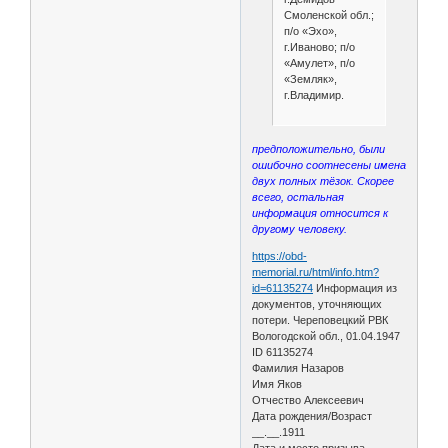
Смоленской обл.;
п/о «Эхо»,
г.Иваново; п/о
«Амулет», п/о
«Земляк»,
г.Владимир.
предположительно, были
ошибочно соотнесены имена
двух полных тёзок. Скорее
всего, остальная
информация относится к
другому человеку.
https://obd-
memorial.ru/html/info.htm?
id=61135274
Информация из
документов, уточняющих
потери. Череповецкий РВК
Вологодской обл., 01.04.1947
ID 61135274
Фамилия Назаров
Имя Яков
Отчество Алексеевич
Дата рождения/Возраст
__.__.1911