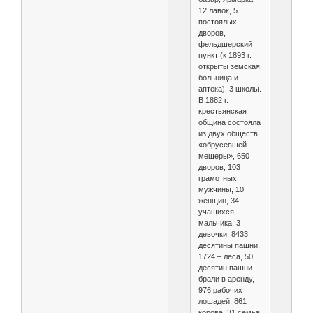
12 лавок, 5
постоялых
дворов,
фельдшерский
пункт (к 1893 г.
открыты земская
больница и
аптека), 3 школы.
В 1882 г.
крестьянская
община состояла
из двух обществ
«обрусевшей
мещеры», 650
дворов, 103
грамотных
мужчины, 10
женщин, 34
учащихся
мальчика, 3
девочки, 8433
десятины пашни,
1724 – леса, 50
десятин пашни
брали в аренду,
976 рабочих
лошадей, 861
корова, 31 семья