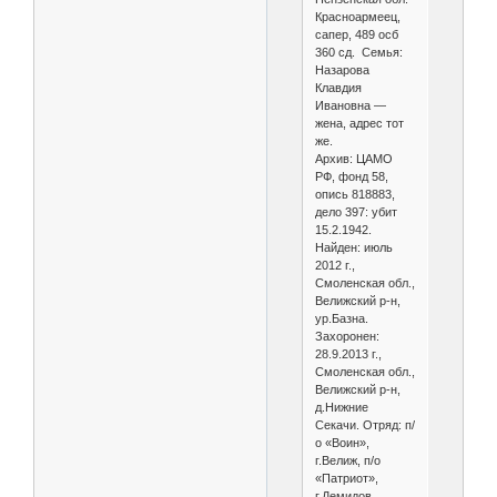
Красноармеец,
сапер, 489 осб
360 сд. Семья:
Назарова
Клавдия
Ивановна —
жена, адрес тот
же.
Архив: ЦАМО
РФ, фонд 58,
опись 818883,
дело 397: убит
15.2.1942.
Найден: июль
2012 г.,
Смоленская обл.,
Велижский р-н,
ур.Базна.
Захоронен:
28.9.2013 г.,
Смоленская обл.,
Велижский р-н,
д.Нижние
Секачи. Отряд: п/
о «Воин»,
г.Велиж, п/о
«Патриот»,
г.Демидов