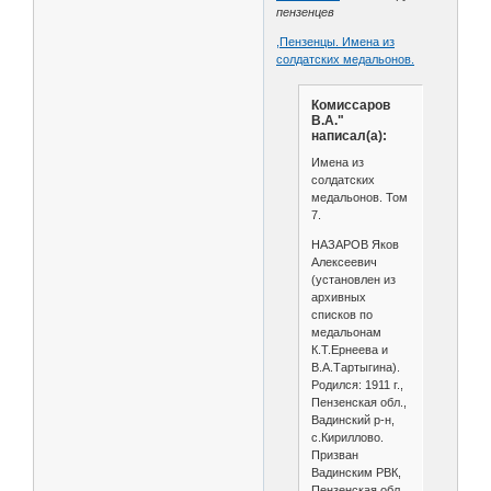
пензенцев
,Пензенцы. Имена из
солдатских медальонов.
Комиссаров
В.А."
написал(а):
Имена из
солдатских
медальонов. Том
7.
НАЗАРОВ Яков
Алексеевич
(установлен из
архивных
списков по
медальонам
К.Т.Ернеева и
В.А.Тартыгина).
Родился: 1911 г.,
Пензенская обл.,
Вадинский р-н,
с.Кириллово.
Призван
Вадинским РВК,
Пензенская обл.