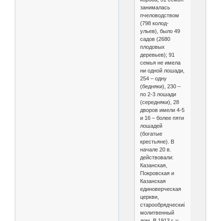
занималась
пчеловодством
(798 колод-
ульев), было 49
садов (2680
плодовых
деревьев); 91
семья не имела
ни одной лошади,
254 – одну
(бедняки), 230 –
по 2-3 лошади
(середняки), 28
дворов имели 4-5
и 16 – более пяти
лошадей
(богатые
крестьяне). В
начале 20 в.
действовали:
Казанская,
Покровская и
Казанская
единоверческая
церкви,
старообрядческий
молитвенный
дом. В 1913 г. у