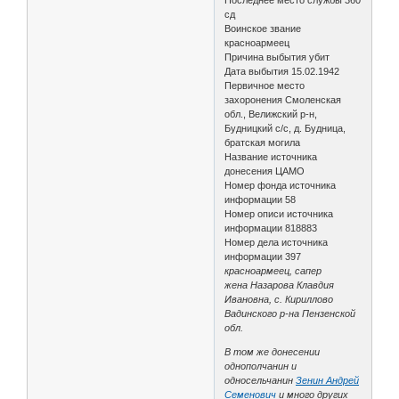
сд
Воинское звание
красноармеец
Причина выбытия убит
Дата выбытия 15.02.1942
Первичное место
захоронения Смоленская
обл., Велижский р-н,
Будницкий с/с, д. Будница,
братская могила
Название источника
донесения ЦАМО
Номер фонда источника
информации 58
Номер описи источника
информации 818883
Номер дела источника
информации 397
красноармеец, сапер
жена Назарова Клавдия
Ивановна, с. Кириллово
Вадинского р-на Пензенской
обл.
В том же донесении
однополчанин и
односельчанин
Зенин Андрей
Семенович
и много других