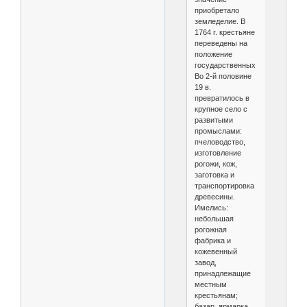
приобретало
земледелие. В
1764 г. крестьяне
переведены на
положение
государственных.
Во 2-й половине
19 в.
превратилось в
крупное село с
развитыми
промыслами:
пчеловодство,
изготовление
рогожи, кож,
заготовка и
транспортировка
древесины.
Имелись:
небольшая
рогожная
фабрика и
кожевенный
завод,
принадлежащие
местным
крестьянам;
базар, ярмарка,