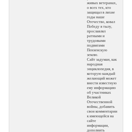
живых ветеранах,
о всех тех, кто
защищал в лихие
годы наше
Отечество, ковал
Победу в тылу,
прославлял
ратными и
трудовыми
подвигами
Пензенскую
землю.
Сайт задуман, как
народная
энциклопедия, в
которую каждый
желающий может
внести известную
ему информацию
об участниках
Великой
Отечественной
войны, добавить
свои комментарии
к имеющейся на
сайте
информации,
дополнить