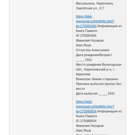
Васильевна, Череповец,
Заводская ул., д.7
https://obd-
memorial.ru/html/info.htm?
id=275083494
Информация из
Книги Памяти
ID 275083494
Фамилия Назаров
Имя Яков
Отчество Алексеевич
Дата рождения/Возраст
__.__.1911
Место рождения Вологодская
обл., Кирилловский р-н, г.
Кириллов
Воинское звание старшина
Причина выбытия пропал без
вести
Дата выбытия __.__.1941
https://obd-
memorial.ru/html/info.htm?
id=275080834
Информация из
Книги Памяти
ID 275080834
Фамилия Назаров
Имя Яков