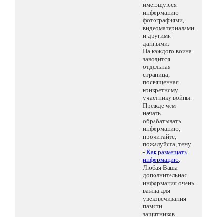
имеющуюся
информацию
фотографиями,
видеоматериалами
и другими
данными.
На каждого воина
заводится
отдельная
страница,
посвященная
конкретному
участнику войны.
Прежде чем
начать
обрабатывать
информацию,
прочитайте,
пожалуйста, тему
-
Как размещать
информацию
.
Любая Ваша
дополнительная
информация очень
важна для
увековечивания
памяти
защитников