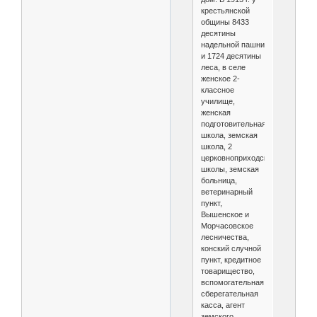
крестьянской
общины 8433
десятины
надельной пашни
и 1724 десятины
леса, в селе
женское 2-
классное
училище,
женская
подготовительная
школа, земская
школа, 2
церковноприходские
школы, земская
больница,
ветеринарный
пункт,
Вышенское и
Морчасовское
лесничества,
конский случной
пункт, кредитное
товарищество,
вспомогательная
сберегательная
касса, агент
земского