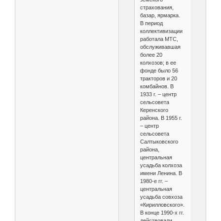
страхования,
базар, ярмарка.
В период
коллективизации
работала МТС,
обслуживавшая
более 20
колхозов; в ее
фонде было 56
тракторов и 20
комбайнов. В
1933 г. – центр
сельсовета
Керенского
района. В 1955 г.
– центр
сельсовета
Салтыковского
района,
центральная
усадьба колхоза
имени Ленина. В
1980-е гг. –
центральная
усадьба совхоза
«Кирилловского».
В конце 1990-х гг.
действовали