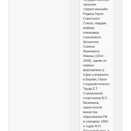
заказник
«Земетчинский».
Родина Героя
Советского
Союза, гвардии
майора,
командира
стрелкового
батальона
Семена
Ивановича
Никина (1914–
2000): одним из
первых
форсировал р.
Одер и ворвался
в Берлин; Героя
Социалистического
Труда Е.Т.
Стрекалиной,
спортсмена В.П.
Калинкина,
заместителя
министра
образования РФ
в середине 1990-
х годов М.Н.
Лазутовой (род. в