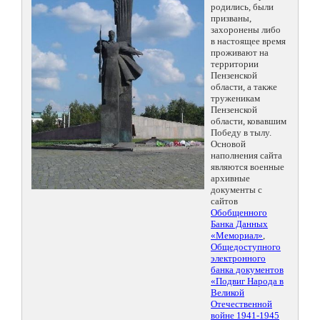
родились, были
призваны,
захоронены либо
в настоящее время
проживают на
территории
Пензенской
области, а также
труженикам
Пензенской
области, ковавшим
Победу в тылу.
Основой
наполнения сайта
являются военные
архивные
документы с
сайтов
Обобщенного
Банка Данных
«Мемориал»
,
Общедоступного
электронного
банка документов
«Подвиг Народа в
Великой
Отечественной
войне 1941-1945