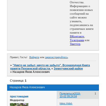
Отечества.
Информацию о
появлении новых
сообщений на
сайте можно
узнавать,
подписавшись на
страничках книги
памяти в
ВКонтакте
,
Телеграмм
или
Твиттер
.
Привет, Гость!
Войдите
или
зарегистрируйтесь
.
»
"Никто не забыт, ничто не забыто". Всенародная Книга
памяти Пензенской области.
»
Земетчинский район
»
Назаров Яков Алексеевич
Страница:
1
Назаров Яков Алексеевич
Поделиться
2018-
1
простомария
10-02 09:24:04
Модератор
https://obd-