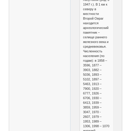
1947 г.). В 1 км к
северу в
местности
Второй Овраг
находится
археологический
памятник –
селище раннего
железного века и
средневековья.
Численность
населения (по
годам): в 1858 –
3596, 1877 –
3903, 1882 –
5036, 1893 –
5102, 1897 –
5463, 1913 –
7900, 1920 –
6777, 1926 –
6706, 1930 –
6413, 1939 –
3859, 1959 –
3047, 1970 -
2607, 1979 –
1953, 1989 –
1306, 1998 – 1070
жителей.