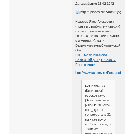
Дата выбытия 15.02.1942
Назаров Яков Алексеевич
(правый столбик, 2-й сверху)
в списке увековеченных
28.09.2013г. на Поле Памяти
у д.Нижние Секачи
Велижского р-на Смоленской
обл.
РФ. Смоленская обл.
Велижский р-н д.Н.Секачи.
Поле памяти.
http://www.suslony.ru/Penzagebiet/zeme
КИРИЛЛОВО
(Кириловка),
русское село
[Земетчинского
р-на Пензенской
обл.], центр
сельсовета, в 32
км к северу от
пгт Земетчино, в
18 км от
железнодорожной