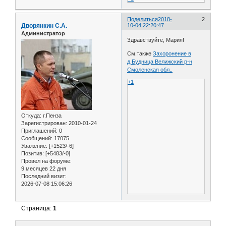
Поделиться
2018-
2
Дворянкин С.А.
10-04 22:20:47
Администратор
Здравствуйте, Мария!
См.также
Захоронение в
д.Будница Велижский р-н
Смоленская обл..
+1
Откуда:
г.Пенза
Зарегистрирован
: 2010-01-24
Приглашений:
0
Сообщений:
17075
Уважение:
[+1523/-6]
Позитив:
[+5483/-0]
Провел на форуме:
9 месяцев 22 дня
Последний визит:
2026-07-08 15:06:26
Страница:
1