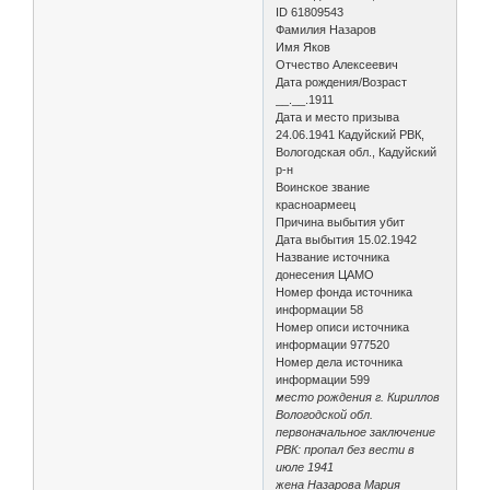
ID 61809543
Фамилия Назаров
Имя Яков
Отчество Алексеевич
Дата рождения/Возраст
__.__.1911
Дата и место призыва
24.06.1941 Кадуйский РВК,
Вологодская обл., Кадуйский
р-н
Воинское звание
красноармеец
Причина выбытия убит
Дата выбытия 15.02.1942
Название источника
донесения ЦАМО
Номер фонда источника
информации 58
Номер описи источника
информации 977520
Номер дела источника
информации 599
место рождения г. Кириллов
Вологодской обл.
первоначальное заключение
РВК: пропал без вести в
июле 1941
жена Назарова Мария