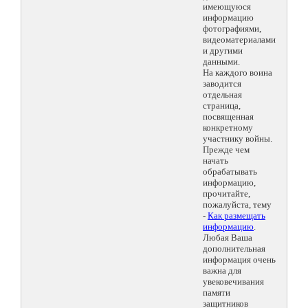
имеющуюся
информацию
фотографиями,
видеоматериалами
и другими
данными.
На каждого воина
заводится
отдельная
страница,
посвященная
конкретному
участнику войны.
Прежде чем
начать
обрабатывать
информацию,
прочитайте,
пожалуйста, тему
-
Как размещать
информацию
.
Любая Ваша
дополнительная
информация очень
важна для
увековечивания
памяти
защитников