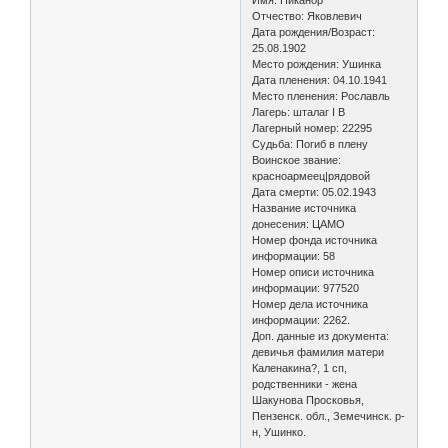
Отчество: Яковлевич
Дата рождения/Возраст:
25.08.1902
Место рождения: Ушинка
Дата пленения: 04.10.1941
Место пленения: Рославль
Лагерь: шталаг I B
Лагерный номер: 22295
Судьба: Погиб в плену
Воинское звание:
красноармеец|рядовой
Дата смерти: 05.02.1943
Название источника
донесения: ЦАМО
Номер фонда источника
информации: 58
Номер описи источника
информации: 977520
Номер дела источника
информации: 2262.
Доп. данные из документа:
девичья фамилия матери
Каленакина?, 1 сп,
родственники - жена
Шакунова Просковья,
Пензенск. обл., Земечинск. р-
н, Ушинко.