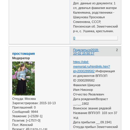
Доп. данные из документа: 1
сп, девичья фамилия матери
Каленякина, родственники -
Шакунова Просковья
Семеновна, СССР,
Пензенская об. Земетчинский
р-н, с. Ушинка, крестьянин.
0
Поделиться
2018-
2
простомария
10-02 15:50:17
Модератор
https://obd-
memorial.ru/html/info.htm?
id=2000289582
Информация
из документов ВПП/ЗП
ID 2000289582
Фамилия Шикунов
Имя Никонор
Отчество Яковлевич
Откуда:
Москва
Дата рождения/Возраст
Зарегистрирован
: 2015-10-13
__.__.1902
Приглашений:
0
Воинское звание рядовой
Сообщений:
9944
Название ВПП/ЗП 103 зсп 37
Уважение:
[+2328/-1]
зсд
Позитив:
[+1757/-0]
Дата прибытия __.09.1941
Пол:
Женский
Откуда прибыл Земетчинский
Возраст:
49
[1976-11-19]