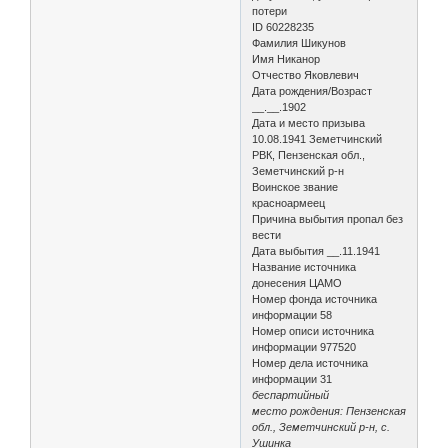
потери
ID 60228235
Фамилия Шикунов
Имя Никанор
Отчество Яковлевич
Дата рождения/Возраст
__.__.1902
Дата и место призыва
10.08.1941 Земетчинский
РВК, Пензенская обл.,
Земетчинский р-н
Воинское звание
красноармеец
Причина выбытия пропал без
вести
Дата выбытия __.11.1941
Название источника
донесения ЦАМО
Номер фонда источника
информации 58
Номер описи источника
информации 977520
Номер дела источника
информации 31
беспартийный
место рождения: Пензенская
обл., Земетчинский р-н, с.
Ушинка