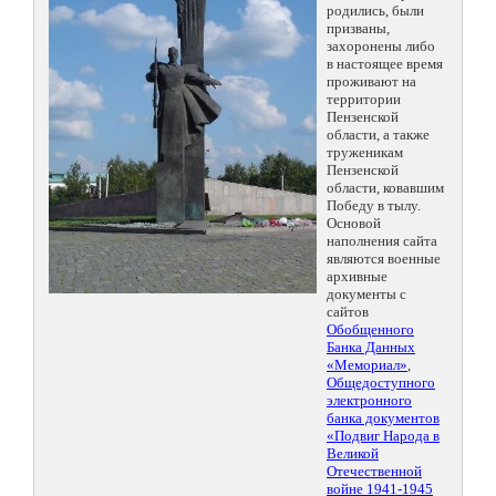
родились, были
призваны,
захоронены либо
в настоящее время
проживают на
территории
Пензенской
области, а также
труженикам
Пензенской
области, ковавшим
Победу в тылу.
Основой
наполнения сайта
являются военные
архивные
документы с
сайтов
Обобщенного
Банка Данных
«Мемориал»
,
Общедоступного
электронного
банка документов
«Подвиг Народа в
Великой
Отечественной
войне 1941-1945