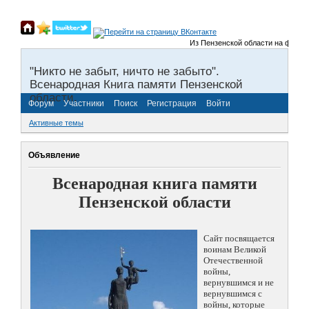
Из Пензенской области на фронты В
"Никто не забыт, ничто не забыто".
Всенародная Книга памяти Пензенской
области.
Форум
Участники
Поиск
Регистрация
Войти
Активные темы
Объявление
Всенародная книга памяти
Пензенской области
Сайт посвящается
воинам Великой
Отечественной
войны,
вернувшимся и не
вернувшимся с
войны, которые