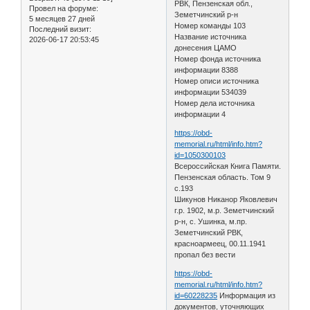
РВК, Пензенская обл.,
Провел на форуме:
Земетчинский р-н
5 месяцев 27 дней
Номер команды 103
Последний визит:
Название источника
2026-06-17 20:53:45
донесения ЦАМО
Номер фонда источника
информации 8388
Номер описи источника
информации 534039
Номер дела источника
информации 4
https://obd-
memorial.ru/html/info.htm?
id=1050300103
Всероссийская Книга Памяти.
Пензенская область. Том 9
с.193
Шикунов Никанор Яковлевич
г.р. 1902, м.р. Земетчинский
р-н, с. Ушинка, м.пр.
Земетчинский РВК,
красноармеец, 00.11.1941
пропал без вести
https://obd-
memorial.ru/html/info.htm?
id=60228235
Информация из
документов, уточняющих