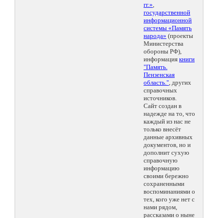
гг.»
,
государственной
информационной
системы «Память
народа»
(проекты
Министерства
обороны РФ),
информация
книги
"Память.
Пензенская
область."
, других
справочных
источников.
Сайт создан в
надежде на то, что
каждый из нас не
только внесёт
данные архивных
документов, но и
дополнит сухую
справочную
информацию
своими бережно
сохраненными
воспоминаниями о
тех, кого уже нет с
нами рядом,
рассказами о ныне