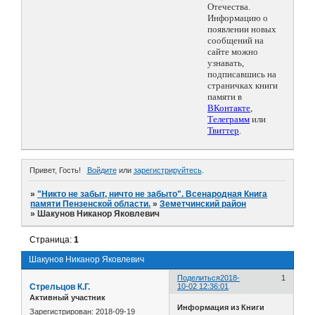
Отечества.
Информацию о
появлении новых
сообщений на
сайте можно
узнавать,
подписавшись на
страничках книги
памяти в
ВКонтакте
,
Телеграмм
или
Твиттер
.
Привет, Гость!
Войдите
или
зарегистрируйтесь
.
»
"Никто не забыт, ничто не забыто". Всенародная Книга
памяти Пензенской области.
»
Земетчинский район
»
Шакунов Никанор Яковлевич
Страница:
1
Шакунов Никанор Яковлевич
Поделиться
2018-
1
Стрельцов К.Г.
10-02 12:36:01
Активный участник
Информация из Книги
Зарегистрирован
: 2018-09-19