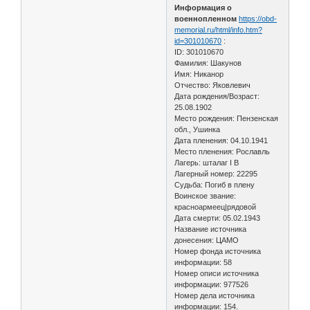
Информация о
военнопленном
https://obd-
memorial.ru/html/info.htm?
id=301010670
:
ID: 301010670
Фамилия: Шакунов
Имя: Никанор
Отчество: Яковлевич
Дата рождения/Возраст:
25.08.1902
Место рождения: Пензенская
обл., Ушинка
Дата пленения: 04.10.1941
Место пленения: Рославль
Лагерь: шталаг I B
Лагерный номер: 22295
Судьба: Погиб в плену
Воинское звание:
красноармеец|рядовой
Дата смерти: 05.02.1943
Название источника
донесения: ЦАМО
Номер фонда источника
информации: 58
Номер описи источника
информации: 977526
Номер дела источника
информации: 154.