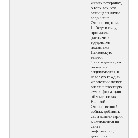
живых ветеранах,
о всех тех, кто
защищал в лихие
годы наше
Отечество, ковал
Победу в тылу,
прославлял
ратными и
трудовыми
подвигами
Пензенскую
землю.
Сайт задуман, как
народная
энциклопедия, в
которую каждый
желающий может
внести известную
ему информацию
об участниках
Великой
Отечественной
войны, добавить
свои комментарии
к имеющейся на
сайте
информации,
дополнить