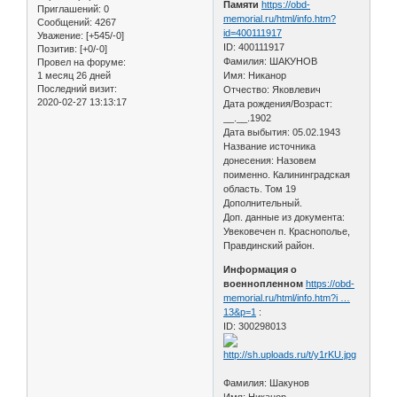
Памяти
https://obd-
Приглашений:
0
memorial.ru/html/info.htm?
Сообщений:
4267
id=400111917
Уважение:
[+545/-0]
ID: 400111917
Позитив:
[+0/-0]
Фамилия: ШАКУНОВ
Провел на форуме:
1 месяц 26 дней
Имя: Никанор
Последний визит:
Отчество: Яковлевич
2020-02-27 13:13:17
Дата рождения/Возраст:
__.__.1902
Дата выбытия: 05.02.1943
Название источника
донесения: Назовем
поименно. Калининградская
область. Том 19
Дополнительный.
Доп. данные из документа:
Увековечен п. Краснополье,
Правдинский район.
Информация о
военнопленном
https://obd-
memorial.ru/html/info.htm?i …
13&p=1
:
ID: 300298013
Фамилия: Шакунов
Имя: Никанор