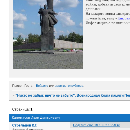
войны, добавить свои ко
данными.
На каждого воина заводит
пожалуйста, тему -
Как ра
Информацию о появлении н
Привет, Гость!
Войдите
или
зарегистрируйтесь
.
»
"Никто не забыт, ничто не забыто". Всенародная Книга памяти Пе
Страница:
1
Калемасов Иван Дмитриевич
Стрельцов К.Г.
Поделиться
2018-10-02 16:58:48
Активный участник