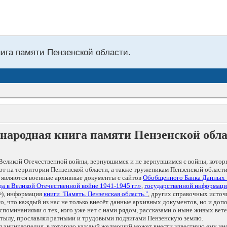
нига памяти Пензенской области.
народная книга памяти Пензенской обл
Великой Отечественной войны, вернувшимся и не вернувшимся с войны, котор
т на территории Пензенской области, а также труженикам Пензенской области
 являются военные архивные документы с сайтов
Обобщенного Банка Данных
а в Великой Отечественной войне 1941-1945 гг.»
,
государственной информаци
), информация
книги "Память. Пензенская область."
, других справочных источ
 то, что каждый из нас не только внесёт данные архивных документов, но и 
оминаниями о тех, кого уже нет с нами рядом, рассказами о ныне живых ветер
в тылу, прославлял ратными и трудовыми подвигами Пензенскую землю.
ая энциклопедия, в которую каждый желающий может внести известную ему и