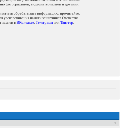
цию фотографиями, видеоматериалами и другими
ем начать обрабатывать информацию, прочитайте,
я увековечивания памяти защитников Отечества.
и памяти в
ВКонтакте
,
Телеграмм
или
Твиттер
.
ч
1