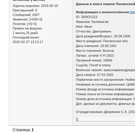
Данные в книге памяти Пензенской
Зарегистрирован
: 2018-09-19
Приглашений:
0
Информация о военнопленном
htt
Сообщений:
4267
ID: 300431323
Уважение:
[+545/-0]
Фамилия: Калемасов
Позитив:
[+0/-0]
Имя: Иван
Провел на форуме:
Отчество: Дмитриевич
1 месяц 26 дней
Дата рождения/Возраст: 26.08.1908
Последний визит:
Место рождения: Пензенская обл.
2020-02-27 13:13:17
Дата пленения: 18.09.1941
Место пленения: Волхов
Лагерь: шталаг II H (302)
Лагерный номер: 10606
Судьба: Погиб в плену
Воинское звание: красноармеец|рядо
Дата смерти: 07.03.1942
Первичное место захоронения: Нойв
Название источника донесения: ЦАМ
Номер фонда источника информации:
Номер описи источника информации:
Номер дела источника информации: 2
Доп. данные из документа: девичья ф
Отредактировано Дворянкин С.А. (2018
0
Страница:
1