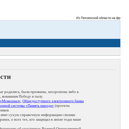
Из Пензенской области на фронты Ве
асти
ые родились, были призваны, захоронены либо в
, ковавшим Победу в тылу.
 «Мемориал»
,
Общедоступного электронного банка
онной системы «Память народа»
(проекты
ников.
дополнит сухую справочную информацию своими
анах, о всех тех, кто защищал в лихие годы наше
нформацию об участниках Великой Отечественной