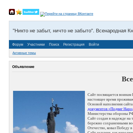
"Никто не забыт, ничто не забыто". Всенародная К
Форум
Участники
Поиск
Регистрация
Войти
Активные темы
Объявление
Все
Сайт посвящается воинам 
настоящее время проживаю
Основой наполнения сайта
документов «Подвиг Народ
Министерства обороны РФ
Сайт создан в надежде на
бережно сохраненными восп
Отечество, ковал Победу 
Сайт задуман, как народн