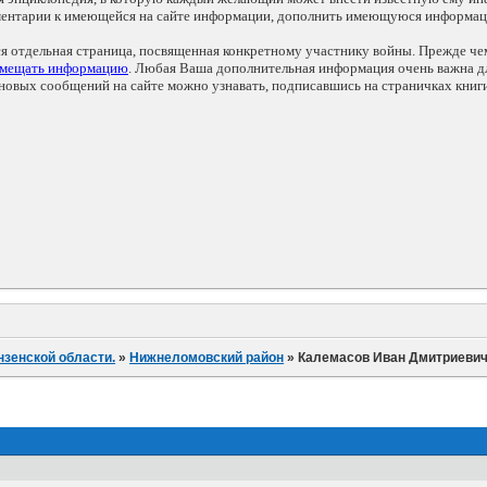
мментарии к имеющейся на сайте информации, дополнить имеющуюся информа
ся отдельная страница, посвященная конкретному участнику войны. Прежде ч
змещать информацию
. Любая Ваша дополнительная информация очень важна дл
овых сообщений на сайте можно узнавать, подписавшись на страничках книг
нзенской области.
»
Нижнеломовский район
»
Калемасов Иван Дмитриеви