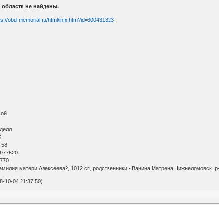
 области не найдены.
ps://obd-memorial.ru/html/info.htm?id=300431323
:
вой
еделл
О
 58
 977520
770.
амилия матери Алексеева?, 1012 сп, родственники - Ванина Матрена Нижнеломовск. р-н
-10-04 21:37:50)