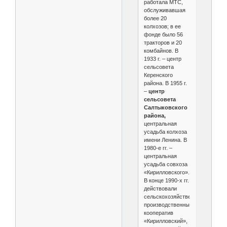
работала МТС,
обслуживавшая
более 20
колхозов; в ее
фонде было 56
тракторов и 20
комбайнов. В
1933 г. – центр
сельсовета
Керенского
района. В 1955 г.
–
центр
сельсовета
Салтыковского
района,
центральная
усадьба колхоза
имени Ленина. В
1980-е гг. –
центральная
усадьба совхоза
«Кирилловского».
В конце 1990-х гг.
действовали
сельскохозяйственный
производственный
кооператив
«Кирилловский»,