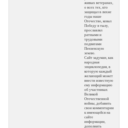
живых ветеранах,
о всех тех, кто
защищал в лихие
годы наше
Отечество, ковал
Победу в тылу,
прославлял
ратными и
трудовыми
подвигами
Пензенскую
землю.
Сайт задуман, как
народная
энциклопедия, в
которую каждый
желающий может
внести известную
ему информацию
об участниках
Великой
Отечественной
войны, добавить
свои комментарии
к имеющейся на
сайте
информации,
дополнить