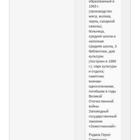
образованный в
1993 г.
(производство
мяса, молока,
зерна, сахарной
свеклы),
больница,
средняя школа и
неполная
средняя школа, 3
библиотеки, дом
культуры
(построен в 1989
г.), парк культуры
и отдыха;
памятник
воинам-
односельчанам,
погибшим в годы
Великой
Отечественной
войны.
Заповедный
государственный
заказник
«Земетчинский».
Родина Героя
Советского