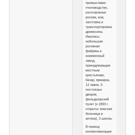
промыслами:
пчеловодство,
изготовление
рогожи, кож,
заготовка и
транспортировка
древесины.
Имелись:
небольшая
рогожная
фабрика и
кожевенный
завод,
принадлежащие
местным
крестьянам;
базар, ярмарка,
12 лавок, 5
постоялых
дворов,
фельдшерский
пункт (к 1893 г.
открыты земская
больница и
аптека), 3 школы.
В период
коллективизации