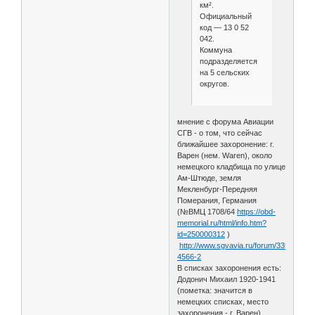
км².
Официальный
код — 13 0 52
042.
Коммуна
подразделяется
на 5 сельских
округов.
мнение с форума Авиации
СГВ - о том, что сейчас
ближайшее захоронение: г.
Варен (нем. Waren), около
немецкого кладбища по улице
Ам-Штюде, земля
Мекленбург-Передняя
Померания, Германия
(№ВМЦ 1708/64
https://obd-
memorial.ru/html/info.htm?
id=250000312
)
http://www.sgvavia.ru/forum/335-
4566-2
В списках захоронения есть:
Додонич Михаил 1920-1941
(пометка: значится в
немецких списках, место
захоронения - г. Варен)