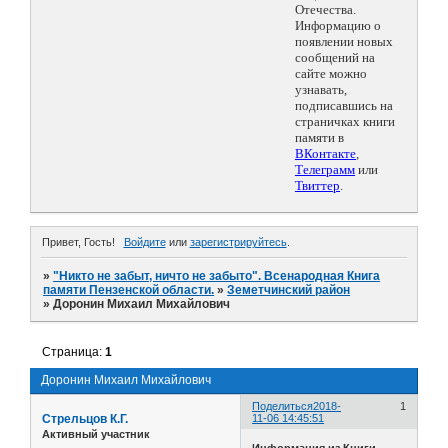
Отечества.
Информацию о
появлении новых
сообщений на
сайте можно
узнавать,
подписавшись на
страничках книги
памяти в
ВКонтакте
,
Телеграмм
или
Твиттер
.
Привет, Гость!
Войдите
или
зарегистрируйтесь
.
»
"Никто не забыт, ничто не забыто". Всенародная Книга
памяти Пензенской области.
»
Земетчинский район
»
Доронин Михаил Михайлович
Страница:
1
Доронин Михаил Михайлович
Поделиться
2018-
1
Стрельцов К.Г.
11-06 14:45:51
Активный участник
Информация из Книги