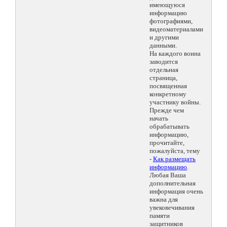
имеющуюся
информацию
фотографиями,
видеоматериалами
и другими
данными.
На каждого воина
заводится
отдельная
страница,
посвященная
конкретному
участнику войны.
Прежде чем
начать
обрабатывать
информацию,
прочитайте,
пожалуйста, тему
-
Как размещать
информацию
.
Любая Ваша
дополнительная
информация очень
важна для
увековечивания
памяти
защитников