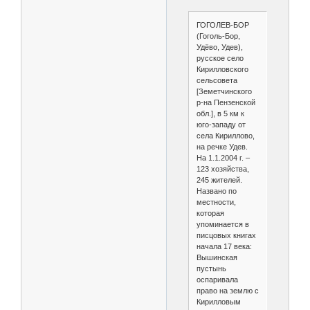
ГОГОЛЕВ-БОР
(Гоголь-Бор,
Удёво, Удев),
русское село
Кирилловского
сельсовета
[Земетчинского
р-на Пензенской
обл.], в 5 км к
юго-западу от
села Кириллово,
на речке Удев.
На 1.1.2004 г. –
123 хозяйства,
245 жителей.
Названо по
местности,
которая
упоминается в
писцовых книгах
начала 17 века:
Вышинская
пустынь
оспаривала
право на землю с
Кирилловым