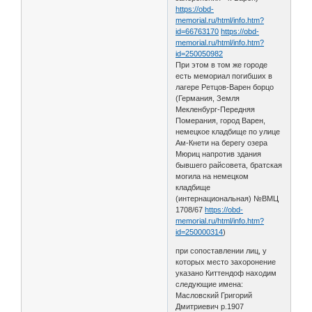
https://obd-
memorial.ru/html/info.htm?
id=66763170
https://obd-
memorial.ru/html/info.htm?
id=250050982
При этом в том же городе
есть мемориал погибших в
лагере Ретцов-Варен борцо
(Германия, Земля
Мекленбург-Передняя
Померания, город Варен,
немецкое кладбище по улице
Ам-Кнети на берегу озера
Мюриц напротив здания
бывшего райсовета, братская
могила на немецком
кладбище
(интернациональная) №ВМЦ
1708/67
https://obd-
memorial.ru/html/info.htm?
id=250000314
)
при сопоставлении лиц, у
которых место захоронение
указано Киттендоф находим
следующие имена:
Масловский Григорий
Дмитриевич р.1907