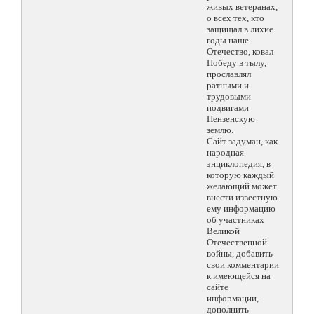
живых ветеранах,
о всех тех, кто
защищал в лихие
годы наше
Отечество, ковал
Победу в тылу,
прославлял
ратными и
трудовыми
подвигами
Пензенскую
землю.
Сайт задуман, как
народная
энциклопедия, в
которую каждый
желающий может
внести известную
ему информацию
об участниках
Великой
Отечественной
войны, добавить
свои комментарии
к имеющейся на
сайте
информации,
дополнить