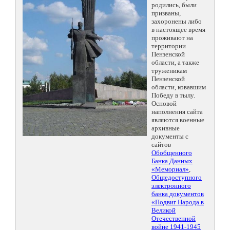
родились, были
призваны,
захоронены либо
в настоящее время
проживают на
территории
Пензенской
области, а также
труженикам
Пензенской
области, ковавшим
Победу в тылу.
Основой
наполнения сайта
являются военные
архивные
документы с
сайтов
Обобщенного
Банка Данных
«Мемориал»
,
Общедоступного
электронного
банка документов
«Подвиг Народа в
Великой
Отечественной
войне 1941-1945