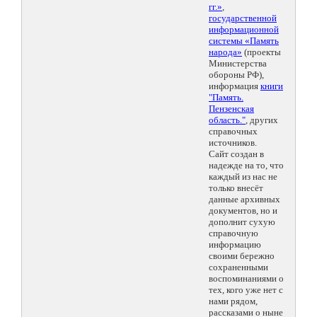
гг.»
,
государственной
информационной
системы «Память
народа»
(проекты
Министерства
обороны РФ),
информация
книги
"Память.
Пензенская
область."
, других
справочных
источников.
Сайт создан в
надежде на то, что
каждый из нас не
только внесёт
данные архивных
документов, но и
дополнит сухую
справочную
информацию
своими бережно
сохраненными
воспоминаниями о
тех, кого уже нет с
нами рядом,
рассказами о ныне