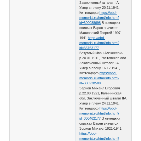
Заключенный шталаг IIA.
Умер в плену 20.11.1941,
Киттендорф
https://obd-
memorial.ru/html/info.htm?
id=300088698
В немецких
списках Варен значится:
Масловский Георгий 1907-
1941
https://obd-
memorial.ru/html/info.htm?
id=66763177
Безуглый Иван Алексеевич
р.20.01.1911, Ростовская обл.
Заключенный шталаг IIA.
Умер в плену 16.12.1941,
Киттендорф
https://obd-
memorial.ru/html/info.htm?
id=300238500
Зернов Михаил Егорович
р.22.08.1921, Калининская
обл. Заключенный шталаг IIA.
Умер в плену 24.11.1941,
Киттендорф
https://obd-
memorial.ru/html/info.htm?
id=300462177
В немецких
списках Варен значится:
Зорнов Михаил 1921-1941
https://obd-
memorial.ru/html/info.htm?