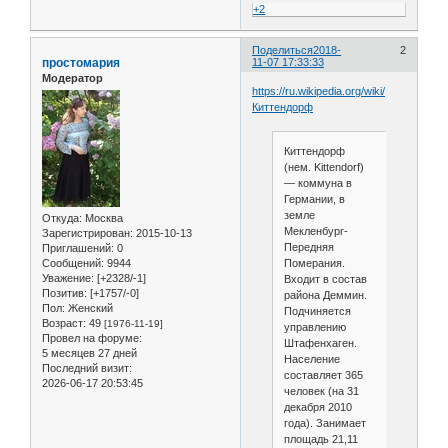
+2
Поделиться
2018-
2
простомария
11-07 17:33:33
Модератор
https://ru.wikipedia.org/wiki/
Киттендорф
Киттендорф
(нем. Kittendorf)
— коммуна в
Германии, в
земле
Откуда:
Москва
Мекленбург-
Зарегистрирован
: 2015-10-13
Передняя
Приглашений:
0
Померания.
Сообщений:
9944
Уважение:
[+2328/-1]
Входит в состав
Позитив:
[+1757/-0]
района Деммин.
Пол:
Женский
Подчиняется
Возраст:
49
[1976-11-19]
управлению
Провел на форуме:
Штафенхаген.
5 месяцев 27 дней
Население
Последний визит:
составляет 365
2026-06-17 20:53:45
человек (на 31
декабря 2010
года). Занимает
площадь 21,11