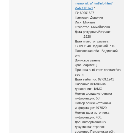
memorial.ru/html/info.htm?
id=60901627
:
ID: 60901627
Фамилия: Доронин
Имя: Михаил
Отчество: Михайлович
Дата рождения/Возраст:
__.__.1920
Дата и место призыва:
17.09.1940 Вадинский РВК,
Пензенская обл., Вадинский
р-н
Воинское звание:
красноармеец
Причина выбытия: пропал без
вести
Дата выбытия: 07.09.1941
Название источника
донесения: ЦАМО
Номер фонда источника
информации: 58
Номер описи источника
информации: 977520
Номер дела источника
информации: 408.
Доп. информация из
документа: стрелок,
уроженец Пензенская обл.