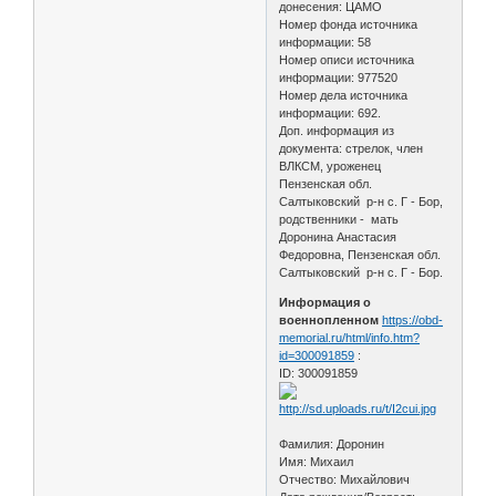
донесения: ЦАМО
Номер фонда источника
информации: 58
Номер описи источника
информации: 977520
Номер дела источника
информации: 692.
Доп. информация из
документа: стрелок, член
ВЛКСМ, уроженец
Пензенская обл.
Салтыковский р-н с. Г - Бор,
родственники - мать
Доронина Анастасия
Федоровна, Пензенская обл.
Салтыковский р-н с. Г - Бор.
Информация о
военнопленном
https://obd-
memorial.ru/html/info.htm?
id=300091859
:
ID: 300091859
Фамилия: Доронин
Имя: Михаил
Отчество: Михайлович