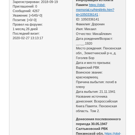
Зарегистрирован
: 2018-09-19
Памяти
https://obd-
Приглашений:
0
memorial.ru/html/info.htm?
Сообщений:
4267
id=1050336141
:
Уважение:
[+545/-0]
ID: 1050336141
Позитив:
[+0/-0]
Фамилия: Доронин
Провел на форуме:
1 месяц 26 дней
Имя: Михаил
Последний визит:
Отчество: Михайлович
2020-02-27 13:13:17
Дата рождения/Возраст:
__.__.1920
Место рождения: Пензенская
обл., Земетчинский р-н, д.
Гоголев Бор
Дата и место призыва:
Вадинский РВК
Воинское звание:
красноармеец
Причина выбытия: погиб в
плену
Дата выбытия: 21.11.1941
Название источника
донесения: Всероссийская
Книга Памяти. Пензенская
область. Том 2.
Донесения послевоенного
периода 30.05.1947
Салтыковский РВК
Пензенской обл.
https://obd-