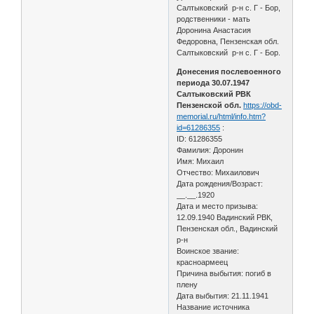
Салтыковский р-н с. Г - Бор,
родственники - мать
Доронина Анастасия
Федоровна, Пензенская обл.
Салтыковский р-н с. Г - Бор.
Донесения послевоенного
периода 30.07.1947
Салтыковский РВК
Пензенской обл.
https://obd-
memorial.ru/html/info.htm?
id=61286355
:
ID: 61286355
Фамилия: Доронин
Имя: Михаил
Отчество: Михаилович
Дата рождения/Возраст:
__.__.1920
Дата и место призыва:
12.09.1940 Вадинский РВК,
Пензенская обл., Вадинский
р-н
Воинское звание:
красноармеец
Причина выбытия: погиб в
плену
Дата выбытия: 21.11.1941
Название источника