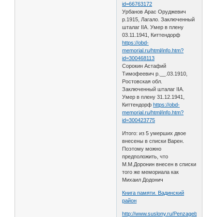
id=66763172
Урбанов Арас Оруджевич
р.1915, Лагало. Заключенный
шталаг IIA. Умер в плену
03.11.1941, Киттендорф
https://obd-
memorial.ru/html/info.htm?
id=300468113
Сорокин Астафий
Тимофеевич р.__.03.1910,
Ростовская обл.
Заключенный шталаг IIA.
Умер в плену 31.12.1941,
Киттендорф
https://obd-
memorial.ru/html/info.htm?
id=300423775
Итого: из 5 умерших двое
внесены в списки Варен.
Поэтому можно
предположить, что
М.М.Доронин внесен в списки
того же мемориала как
Михаил Додонич
Книга памяти. Вадинский
район
http://www.suslony.ru/Penzagebiet/zeme