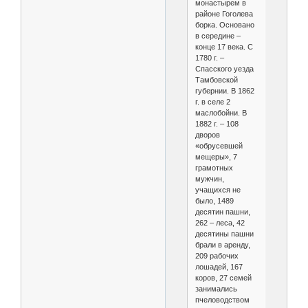
монастырем в
районе Гоголева
борка. Основано
в середине –
конце 17 века. С
1780 г. –
Спасского уезда
Тамбовской
губернии. В 1862
г. в селе 2
маслобойни. В
1882 г. – 108
дворов
«обрусевшей
мещеры», 7
грамотных
мужчин,
учащихся не
было, 1489
десятин пашни,
262 – леса, 42
десятины пашни
брали в аренду,
209 рабочих
лошадей, 167
коров, 27 семей
занимались
пчеловодством