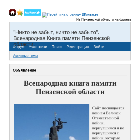
Из Пензенской области на фронты Великой
"Никто не забыт, ничто не забыто".
Всенародная Книга памяти Пензенской
области.
Форум
Участники
Поиск
Регистрация
Войти
Активные темы
Объявление
Всенародная книга памяти
Пензенской области
Сайт посвящается
воинам Великой
Отечественной
войны,
вернувшимся и не
вернувшимся с
войны, которые