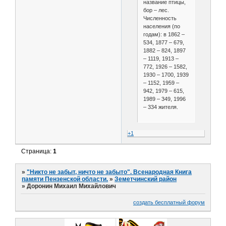
название птицы,
бор – лес.
Численность
населения (по
годам): в 1862 –
534, 1877 – 679,
1882 – 824, 1897
– 1119, 1913 –
772, 1926 – 1582,
1930 – 1700, 1939
– 1152, 1959 –
942, 1979 – 615,
1989 – 349, 1996
– 334 жителя.
+1
Страница:
1
»
"Никто не забыт, ничто не забыто". Всенародная Книга
памяти Пензенской области.
»
Земетчинский район
»
Доронин Михаил Михайлович
создать бесплатный форум