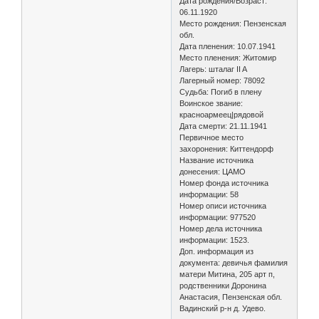
Дата рождения/Возраст:
06.11.1920
Место рождения: Пензенская
обл.
Дата пленения: 10.07.1941
Место пленения: Житомир
Лагерь: шталаг II A
Лагерный номер: 78092
Судьба: Погиб в плену
Воинское звание:
красноармеец|рядовой
Дата смерти: 21.11.1941
Первичное место
захоронения: Киттендорф
Название источника
донесения: ЦАМО
Номер фонда источника
информации: 58
Номер описи источника
информации: 977520
Номер дела источника
информации: 1523.
Доп. информация из
документа: девичья фамилия
матери Митина, 205 арт п,
родственники Доронина
Анастасия, Пензенская обл.
Вадинский р-н д. Удево.