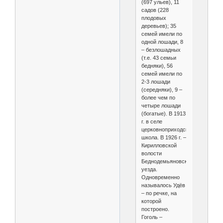
(697 ульев), 11
садов (228
плодовых
деревьев); 35
семей имели по
одной лошади, 8
– безлошадных
(т.е. 43 семьи
бедняки), 56
семей имели по
2-3 лошади
(середняки), 9 –
более чем по
четыре лошади
(богатые). В 1913
г. в селе
церковноприходская
школа. В 1926 г. –
Кирилловской
волости
Беднодемьяновского
уезда.
Одновременно
называлось Удёв
– по речке, на
которой
построено.
Гоголь –