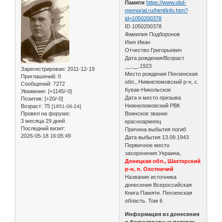
Памяти
https://www.obd-
memorial.ru/html/info.htm?
id=1050200378
ID 1050200378
Фамилия Подборонов
Имя Иван
Отчество Григорьевич
Дата рождения/Возраст
__.__.1923
Зарегистрирован
: 2011-12-19
Место рождения Пензенская
Приглашений:
0
обл., Нижнеломовский р-н, с.
Сообщений:
7272
Кувак-Никольское
Уважение:
[+1145/-0]
Дата и место призыва
Позитив:
[+20/-0]
Нижнеломовский РВК
Возраст:
75
[1951-06-24]
Провел на форуме:
Воинское звание
3 месяца 29 дней
красноармеец
Последний визит:
Причина выбытия погиб
2026-05-18 16:05:49
Дата выбытия 13.09.1943
Первичное место
захоронения Украина,
Донецкая обл., Шахтерский
р-н, п. Охотничий
Название источника
донесения Всероссийская
Книга Памяти. Пензенская
область. Том 6
Информация из донесения
о безвозвратных потерях