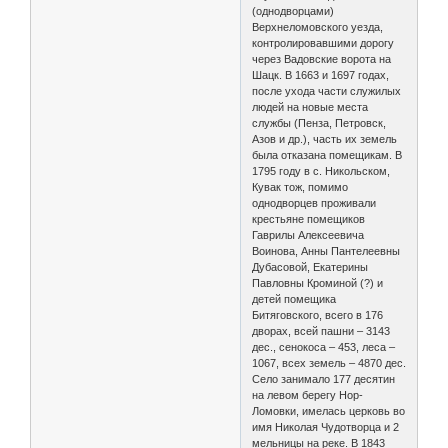
(однодворцами)
Верхнеломовского уезда,
контролировавшими дорогу
через Вадовские ворота на
Шацк. В 1663 и 1697 годах,
после ухода части служилых
людей на новые места
службы (Пенза, Петровск,
Азов и др.), часть их земель
была отказана помещикам. В
1795 году в с. Никольском,
Кувак тож, помимо
однодворцев проживали
крестьяне помещиков
Гаврилы Алексеевича
Воинова, Анны Пантелеевны
Дубасовой, Екатерины
Павловны Кроминой (?) и
детей помещика
Битяговского, всего в 176
дворах, всей пашни – 3143
дес., сенокоса – 453, леса –
1067, всех земель – 4870 дес.
Село занимало 177 десятин
на левом берегу Нор-
Ломовки, имелась церковь во
имя Николая Чудотворца и 2
мельницы на реке. В 1843