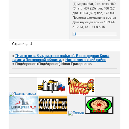
(1) медсанбат, 2 гв. орхз, 480
(6) атр, 487 (13) пхп, 486 (10)
двл, 11964 (827) ппс, 173 пкг.
Периоды вхождения в состав
Действующей армии 18.9.41-
3.12.43, 18.1.44-9.5.45
+1
Страница:
1
»
"Никто не забыт, ничто не забыто". Всенародная Книга
памяти Пензенской области.
»
Нижнеломовский район
»
Подборонов (Подбаронов) Иван Григорьевич