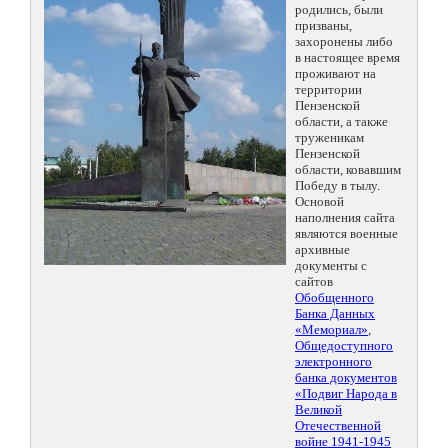
родились, были
призваны,
захоронены либо
в настоящее время
проживают на
территории
Пензенской
области, а также
труженикам
Пензенской
области, ковавшим
Победу в тылу.
Основой
наполнения сайта
являются военные
архивные
документы с
сайтов
Обобщенного
Банка Данных
«Мемориал»
,
Общедоступного
электронного
банка документов
«Подвиг Народа в
Великой
Отечественной
войне 1941-1945