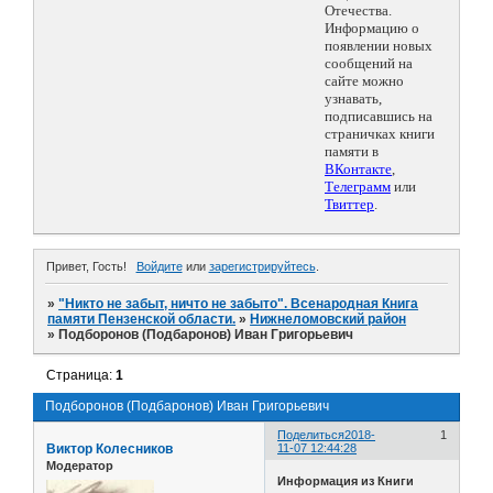
Отечества.
Информацию о
появлении новых
сообщений на
сайте можно
узнавать,
подписавшись на
страничках книги
памяти в
ВКонтакте
,
Телеграмм
или
Твиттер
.
Привет, Гость!
Войдите
или
зарегистрируйтесь
.
»
"Никто не забыт, ничто не забыто". Всенародная Книга
памяти Пензенской области.
»
Нижнеломовский район
»
Подборонов (Подбаронов) Иван Григорьевич
Страница:
1
Подборонов (Подбаронов) Иван Григорьевич
Поделиться
2018-
1
Виктор Колесников
11-07 12:44:28
Модератор
Информация из Книги