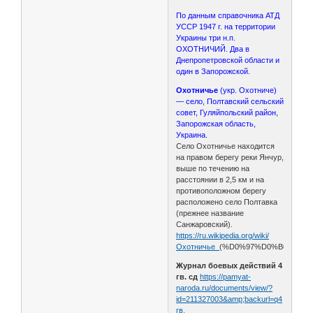
По данным справочника АТД
УССР 1947 г. на территории
Украины три н.п.
ОХОТНИЧИЙ. Два в
Днепропетровской области и
один в Запорожской.
Охотничье
(укр. Охотниче)
— село, Полтавский сельский
совет, Гуляйпольский район,
Запорожская область,
Украина.
Село Охотничье находится
на правом берегу реки Янчур,
выше по течению на
расстоянии в 2,5 км и на
противоположном берегу
расположено село Полтавка
(прежнее название
Санжаровский).
https://ru.wikipedia.org/wiki/
Охотничье_
(%D0%97%D0%B0%D0%
Журнал боевых действий 4
гв. сд
https://pamyat-
naroda.ru/documents/view/?
id=211327003&amp;backurl=q4
гв.