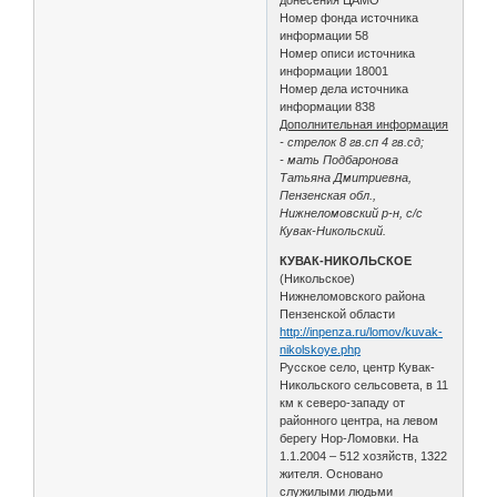
Номер фонда источника
информации 58
Номер описи источника
информации 18001
Номер дела источника
информации 838
Дополнительная информация
- стрелок 8 гв.сп 4 гв.сд;
- мать Подбаронова
Татьяна Дмитриевна,
Пензенская обл.,
Нижнеломовский р-н, с/с
Кувак-Никольский.
КУВАК-НИКОЛЬСКОЕ
(Никольское)
Нижнеломовского района
Пензенской области
http://inpenza.ru/lomov/kuvak-
nikolskoye.php
Русское село, центр Кувак-
Никольского сельсовета, в 11
км к северо-западу от
районного центра, на левом
берегу Нор-Ломовки. На
1.1.2004 – 512 хозяйств, 1322
жителя. Основано
служилыми людьми