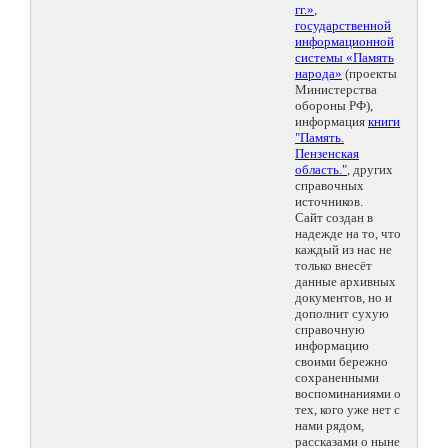
гг.»
,
государственной
информационной
системы «Память
народа»
(проекты
Министерства
обороны РФ),
информация
книги
"Память.
Пензенская
область."
, других
справочных
источников.
Сайт создан в
надежде на то, что
каждый из нас не
только внесёт
данные архивных
документов, но и
дополнит сухую
справочную
информацию
своими бережно
сохраненными
воспоминаниями о
тех, кого уже нет с
нами рядом,
рассказами о ныне