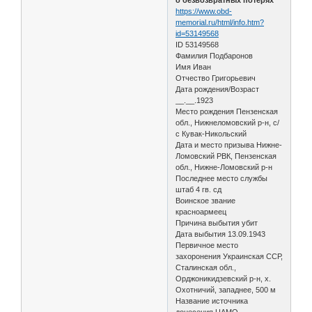
https://www.obd-
memorial.ru/html/info.htm?
id=53149568
ID 53149568
Фамилия Подбаронов
Имя Иван
Отчество Григорьевич
Дата рождения/Возраст
__.__.1923
Место рождения Пензенская
обл., Нижнеломовский р-н, с/
с Кувак-Никольский
Дата и место призыва Нижне-
Ломовский РВК, Пензенская
обл., Нижне-Ломовский р-н
Последнее место службы
штаб 4 гв. сд
Воинское звание
красноармеец
Причина выбытия убит
Дата выбытия 13.09.1943
Первичное место
захоронения Украинская ССР,
Сталинская обл.,
Орджоникидзевский р-н, х.
Охотничий, западнее, 500 м
Название источника
донесения ЦАМО