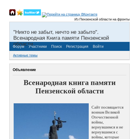
Из Пензенской области на фронты Великой 
"Никто не забыт, ничто не забыто".
Всенародная Книга памяти Пензенской
области.
Форум
Участники
Поиск
Регистрация
Войти
Активные темы
Объявление
Всенародная книга памяти
Пензенской области
Сайт посвящается
воинам Великой
Отечественной
войны,
вернувшимся и не
вернувшимся с
войны, которые