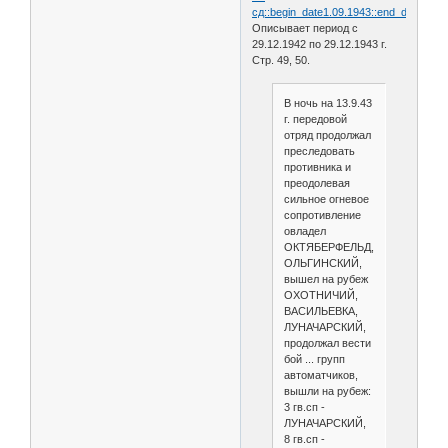
сд::begin_date1.09.1943::end_date30.09
Описывает период с
29.12.1942 по 29.12.1943 г.
Стр. 49, 50.
В ночь на 13.9.43
г. передовой
отряд продолжал
преследовать
противника и
преодолевая
сильное огневое
сопротивление
овладел
ОКТЯБЕРФЕЛЬД,
ОЛЬГИНСКИЙ,
вышел на рубеж
ОХОТНИЧИЙ,
ВАСИЛЬЕВКА,
ЛУНАЧАРСКИЙ,
продолжал вести
бой ... групп
автоматчиков,
вышли на рубеж:
3 гв.сп -
ЛУНАЧАРСКИЙ,
8 гв.сп -