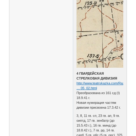
4 ГВАРДЕЙСКАЯ
СТРЕЛКОВАЯ ДИВИЗИЯ
http://www.teatrskazka.com/Raznoe/Pe
… 05_02.html
Преобразована из 161 сд (I)
18.9.41 г.
Новая нумерация частям
дивизии присвоена 17.3.42 г.
3, 8, 11 гв. сп, 23 гв. ап, 9 гв.
оиптд, 17 гв. зенбатр (до
15.5.43 г.), 16 гв. минд (до
18.8.42 г.), 7 гв. рр, 14 гв.
сапб, 5 гв. обс (5 гв. орс), 375