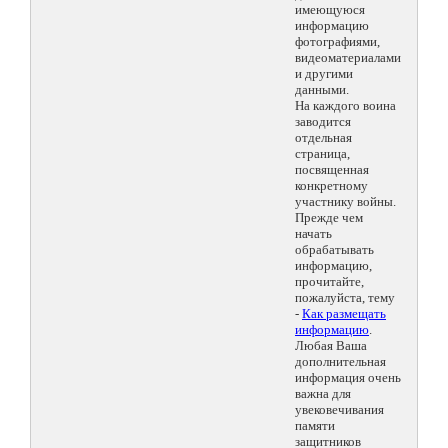
имеющуюся
информацию
фотографиями,
видеоматериалами
и другими
данными.
На каждого воина
заводится
отдельная
страница,
посвященная
конкретному
участнику войны.
Прежде чем
начать
обрабатывать
информацию,
прочитайте,
пожалуйста, тему
-
Как размещать
информацию
.
Любая Ваша
дополнительная
информация очень
важна для
увековечивания
памяти
защитников