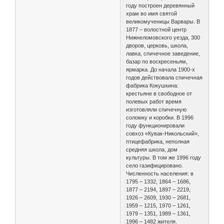
году построен деревянный
храм во имя святой
великомученицы Варвары. В
1877 – волостной центр
Нижнеломовского уезда, 300
дворов, церковь, школа,
лавка, спичечное заведение,
базар по воскресеньям,
ярмарка. До начала 1900-х
годов действовала спичечная
фабрика Кокушкина:
крестьяне в свободное от
полевых работ время
изготовляли спичечную
соломку и коробки. В 1996
году функционировали
совхоз «Кувак-Никольский»,
птицефабрика, неполная
средняя школа, дом
культуры. В том же 1996 году
село газифицировано.
Численность населения: в
1795 – 1332, 1864 – 1686,
1877 – 2194, 1897 – 2219,
1926 – 2609, 1930 – 2681,
1959 – 1215, 1970 – 1261,
1979 – 1351, 1989 – 1361,
1996 – 1482 жителя.