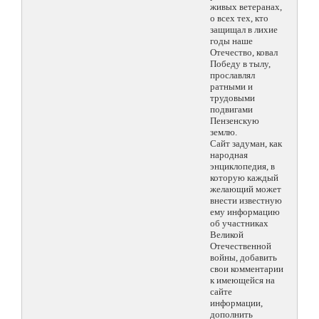
живых ветеранах,
о всех тех, кто
защищал в лихие
годы наше
Отечество, ковал
Победу в тылу,
прославлял
ратными и
трудовыми
подвигами
Пензенскую
землю.
Сайт задуман, как
народная
энциклопедия, в
которую каждый
желающий может
внести известную
ему информацию
об участниках
Великой
Отечественной
войны, добавить
свои комментарии
к имеющейся на
сайте
информации,
дополнить