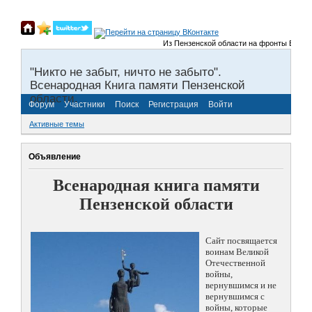
Из Пензенской области на фронты Великой О
"Никто не забыт, ничто не забыто".
Всенародная Книга памяти Пензенской
области.
Форум
Участники
Поиск
Регистрация
Войти
Активные темы
Объявление
Всенародная книга памяти
Пензенской области
Сайт посвящается
воинам Великой
Отечественной
войны,
вернувшимся и не
вернувшимся с
войны, которые