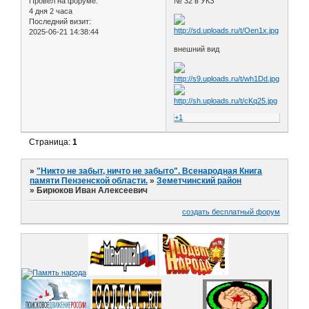
Провел на форуме:
№ 32 в УКЗ
4 дня 2 часа
Последний визит:
2025-06-21 14:38:44
внешний вид
+1
Страница:
1
»
"Никто не забыт, ничто не забыто". Всенародная Книга
памяти Пензенской области.
»
Земетчинский район
»
Бирюков Иван Алексеевич
создать бесплатный форум