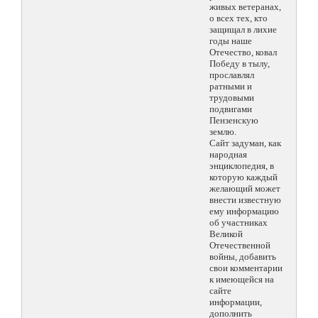
живых ветеранах,
о всех тех, кто
защищал в лихие
годы наше
Отечество, ковал
Победу в тылу,
прославлял
ратными и
трудовыми
подвигами
Пензенскую
землю.
Сайт задуман, как
народная
энциклопедия, в
которую каждый
желающий может
внести известную
ему информацию
об участниках
Великой
Отечественной
войны, добавить
свои комментарии
к имеющейся на
сайте
информации,
дополнить