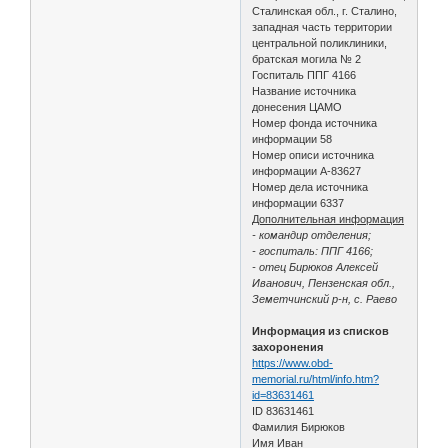
Сталинская обл., г. Сталино,
западная часть территории
центральной поликлиники,
братская могила № 2
Госпиталь ППГ 4166
Название источника
донесения ЦАМО
Номер фонда источника
информации 58
Номер описи источника
информации А-83627
Номер дела источника
информации 6337
Дополнительная информация
- командир отделения;
- госпиталь: ППГ 4166;
- отец Бирюков Алексей
Иванович, Пензенская обл.,
Земетчинский р-н, с. Раево
Информация из списков
захоронения
https://www.obd-
memorial.ru/html/info.htm?
id=83631461
ID 83631461
Фамилия Бирюков
Имя Иван