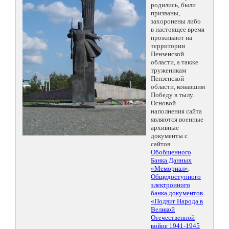
родились, были
призваны,
захоронены либо
в настоящее время
проживают на
территории
Пензенской
области, а также
труженикам
Пензенской
области, ковавшим
Победу в тылу.
Основой
наполнения сайта
являются военные
архивные
документы с
сайтов
Обобщенного
Банка Данных
«Мемориал»
,
Общедоступного
электронного
банка документов
«Подвиг Народа в
Великой
Отечественной
войне 1941-1945