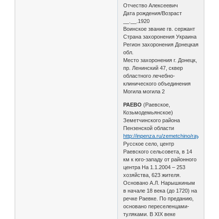
Отчество Алексеевич
Дата рождения/Возраст
__.__.1920
Воинское звание гв. сержант
Страна захоронения Украина
Регион захоронения Донецкая
обл.
Место захоронения г. Донецк,
пр. Ленинский 47, сквер
областного лечебно-
клинического объединения
Могила могила 2
РАЕВО
(Раевское,
Козьмодемьянское)
Земетчинского района
Пензенской области
http://inpenza.ru/zemetchino/rayevo.php
Русское село, центр
Раевского сельсовета, в 14
км к юго-западу от районного
центра На 1.1.2004 – 253
хозяйства, 623 жителя.
Основано А.Л. Нарышкиным
в начале 18 века (до 1720) на
речке Раевке. По преданию,
основано переселенцами-
туляками. В XIX веке