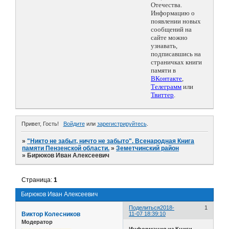
Отечества.
Информацию о
появлении новых
сообщений на
сайте можно
узнавать,
подписавшись на
страничках книги
памяти в
ВКонтакте
,
Телеграмм
или
Твиттер
.
Привет, Гость!
Войдите
или
зарегистрируйтесь
.
»
"Никто не забыт, ничто не забыто". Всенародная Книга
памяти Пензенской области.
»
Земетчинский район
»
Бирюков Иван Алексеевич
Страница:
1
Бирюков Иван Алексеевич
Поделиться
2018-
1
Виктор Колесников
11-07 18:39:10
Модератор
Информация из Книги