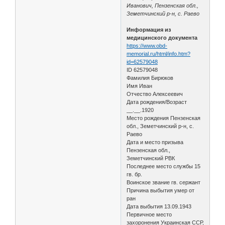
Иванович, Пензенская обл.,
Земетчинский р-н, с. Раево
Информация из
медицинского документа
https://www.obd-
memorial.ru/html/info.htm?
id=62579048
ID 62579048
Фамилия Бирюков
Имя Иван
Отчество Алексеевич
Дата рождения/Возраст
__.__.1920
Место рождения Пензенская
обл., Земетчинский р-н, с.
Раево
Дата и место призыва
Пензенская обл.,
Земетчинский РВК
Последнее место службы 15
гв. бр.
Воинское звание гв. сержант
Причина выбытия умер от
ран
Дата выбытия 13.09.1943
Первичное место
захоронения Украинская ССР,