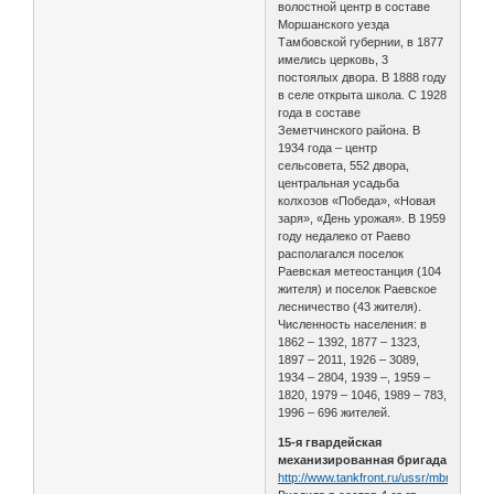
волостной центр в составе
Моршанского уезда
Тамбовской губернии, в 1877
имелись церковь, 3
постоялых двора. В 1888 году
в селе открыта школа. С 1928
года в составе
Земетчинского района. В
1934 года – центр
сельсовета, 552 двора,
центральная усадьба
колхозов «Победа», «Новая
заря», «День урожая». В 1959
году недалеко от Раево
располагался поселок
Раевская метеостанция (104
жителя) и поселок Раевское
лесничество (43 жителя).
Численность населения: в
1862 – 1392, 1877 – 1323,
1897 – 2011, 1926 – 3089,
1934 – 2804, 1939 –, 1959 –
1820, 1979 – 1046, 1989 – 783,
1996 – 696 жителей.
15-я гвардейская
механизированная бригада
http://www.tankfront.ru/ussr/mbr/gvmbr1