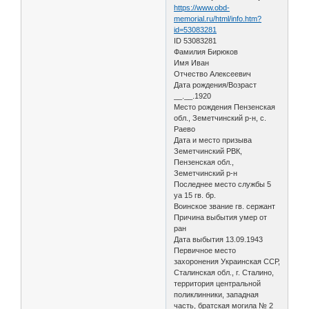
https://www.obd-
memorial.ru/html/info.htm?
id=53083281
ID 53083281
Фамилия Бирюков
Имя Иван
Отчество Алексеевич
Дата рождения/Возраст
__.__.1920
Место рождения Пензенская
обл., Земетчинский р-н, с.
Раево
Дата и место призыва
Земетчинский РВК,
Пензенская обл.,
Земетчинский р-н
Последнее место службы 5
уа 15 гв. бр.
Воинское звание гв. сержант
Причина выбытия умер от
ран
Дата выбытия 13.09.1943
Первичное место
захоронения Украинская ССР,
Сталинская обл., г. Сталино,
территория центральной
поликлинники, западная
часть, братская могила № 2