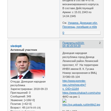
Входила в состав 4-го гв.
механизированного корпуса.
В составе Действующей
Армии: с 15.01.1943 по
14.04.1945
См.
Украина. Донецкая обл.
Пензенцы, погибшие и пб/в
0
Поделиться
2019-
2
sledopit
04-30 20:54:29
Активный участник
Донецкая народная
республика город Донецк
Ленинский район Ленинский
проспект, 47 На территории
ИНВХ имени В. К. Гусака
Номер захоронения в ВМЦ
ЗУ380-05-104
http://www.pomnite-
Откуда:
Донецкая народная
nas.ru/mshow.php?
республика
s_OID=11164
Зарегистрирован
: 2018-09-23
Приглашений:
0
https://www.shukach.com/ru/node/1902
Сообщений:
349
ФИО на рис 1
Уважение:
[+166/-0]
Позитив:
[+42/-0]
Возраст:
48
[1978-05-19]