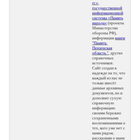
гг.»
,
государственной
информационной
системы «Память
народа»
(проекты
Министерства
обороны РФ),
информация
книги
"Память.
Пензенская
область."
, других
справочных
источников.
Сайт создан в
надежде на то, что
каждый из нас не
только внесёт
данные архивных
документов, но и
дополнит сухую
справочную
информацию
своими бережно
сохраненными
воспоминаниями о
тех, кого уже нет с
нами рядом,
рассказами о ныне