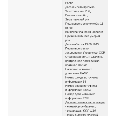
Раево
Дата и место призыва
Земетчинский РВК,
Пензенская обл.,
Земетчинский р-н
Последнее место службы 15
гв. бр.
Воинское звание гв. сержант
Причина выбытия умер от
ран
Дата выбытия 13.09.1943
Первичное место
захоронения Украинская ССР,
Сталинская обл., г. Сталино,
центральная поликлиника,
братская могила
Название источника
донесения ЦАМО
Номер фонда источника
информации 58
Номер описи источника
информации 18003
Номер дела источника
информации 1282
Дополнительная информация
- командир отделения;
- госпиталь: ППГ 4166;
- отец Бирюков Алексей