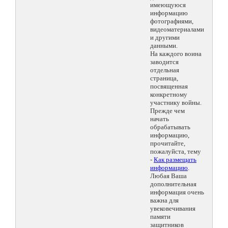
имеющуюся
информацию
фотографиями,
видеоматериалами
и другими
данными.
На каждого воина
заводится
отдельная
страница,
посвященная
конкретному
участнику войны.
Прежде чем
начать
обрабатывать
информацию,
прочитайте,
пожалуйста, тему
-
Как размещать
информацию
.
Любая Ваша
дополнительная
информация очень
важна для
увековечивания
памяти
защитников