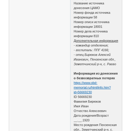
Название источника
донесения ЦАМО
Номер фонда источника
информации 58
Номер описи источника
информации 18001
Номер дела источника
информации 810
Дополнительная информация
- командир отделения;
- госпиталь: ППГ 4166;
- отец Бирюков Алексей
Иванович, Пензенская обл.,
Земетчинский р-н, с. Раево
Информация из донесения
о безвозвратных потерях
https://www.obd-
memorial.ru/html/info.htm?
id=56669230
ID 56669230
Фамилия Бирюков
Имя Иван
Отчество Алексеевич
Дата рождения/Возраст
__.__.1920
Место рождения Пензенская
обл., Земетчинский р-н, с.