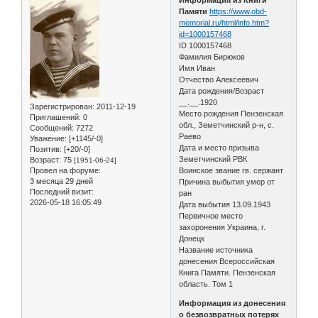
Памяти
https://www.obd-
memorial.ru/html/info.htm?
id=1000157468
ID 1000157468
Фамилия Бирюков
Имя Иван
Отчество Алексеевич
Дата рождения/Возраст
__.__.1920
Зарегистрирован
: 2011-12-19
Место рождения Пензенская
Приглашений:
0
обл., Земетчинский р-н, с.
Сообщений:
7272
Раево
Уважение:
[+1145/-0]
Дата и место призыва
Позитив:
[+20/-0]
Земетчинский РВК
Возраст:
75
[1951-06-24]
Провел на форуме:
Воинское звание гв. сержант
3 месяца 29 дней
Причина выбытия умер от
Последний визит:
ран
2026-05-18 16:05:49
Дата выбытия 13.09.1943
Первичное место
захоронения Украина, г.
Донецк
Название источника
донесения Всероссийская
Книга Памяти. Пензенская
область. Том 1
Информация из донесения
о безвозвратных потерях