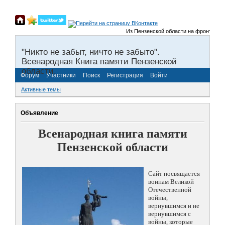
Из Пензенской области на фронты Велик
"Никто не забыт, ничто не забыто".
Всенародная Книга памяти Пензенской
области.
Форум
Участники
Поиск
Регистрация
Войти
Активные темы
Объявление
Всенародная книга памяти
Пензенской области
Сайт посвящается
воинам Великой
Отечественной
войны,
вернувшимся и не
вернувшимся с
войны, которые