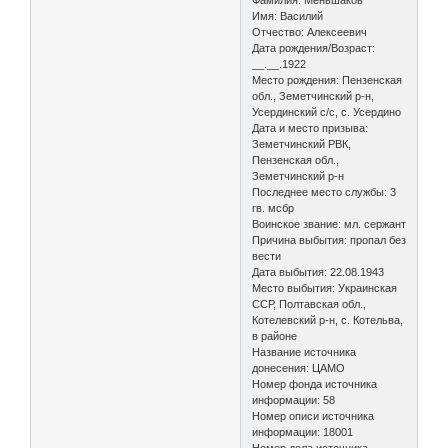
Имя: Василий
Отчество: Алексеевич
Дата рождения/Возраст:
__.__.1922
Место рождения: Пензенская
обл., Земетчинский р-н,
Усердинский с/с, с. Усердино
Дата и место призыва:
Земетчинский РВК,
Пензенская обл.,
Земетчинский р-н
Последнее место службы: 3
гв. мсбр
Воинское звание: мл. сержант
Причина выбытия: пропал без
вести
Дата выбытия: 22.08.1943
Место выбытия: Украинская
ССР, Полтавская обл.,
Котелевский р-н, с. Котельва,
в районе
Название источника
донесения: ЦАМО
Номер фонда источника
информации: 58
Номер описи источника
информации: 18001
Номер дела источника