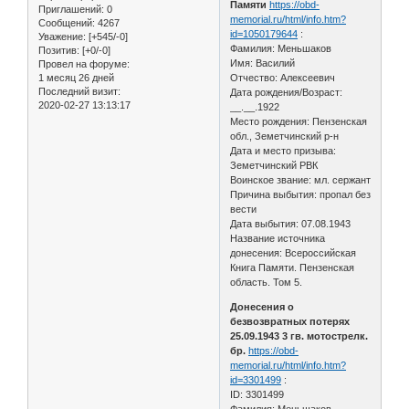
Памяти
https://obd-
Приглашений:
0
memorial.ru/html/info.htm?
Сообщений:
4267
id=1050179644
:
Уважение:
[+545/-0]
Фамилия: Меньшаков
Позитив:
[+0/-0]
Имя: Василий
Провел на форуме:
1 месяц 26 дней
Отчество: Алексеевич
Последний визит:
Дата рождения/Возраст:
2020-02-27 13:13:17
__.__.1922
Место рождения: Пензенская
обл., Земетчинский р-н
Дата и место призыва:
Земетчинский РВК
Воинское звание: мл. сержант
Причина выбытия: пропал без
вести
Дата выбытия: 07.08.1943
Название источника
донесения: Всероссийская
Книга Памяти. Пензенская
область. Том 5.
Донесения о
безвозвратных потерях
25.09.1943 3 гв. мотострелк.
бр.
https://obd-
memorial.ru/html/info.htm?
id=3301499
:
ID: 3301499
Фамилия: Меньшаков