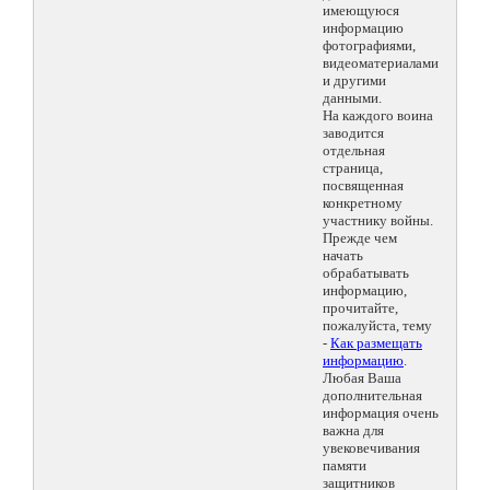
имеющуюся
информацию
фотографиями,
видеоматериалами
и другими
данными.
На каждого воина
заводится
отдельная
страница,
посвященная
конкретному
участнику войны.
Прежде чем
начать
обрабатывать
информацию,
прочитайте,
пожалуйста, тему
-
Как размещать
информацию
.
Любая Ваша
дополнительная
информация очень
важна для
увековечивания
памяти
защитников