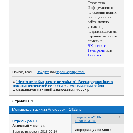
Отечества.
Информацию о
появлении новых
сообщений на
сайте можно
узнавать,
подписавшись на
страничках книги
памяти в
ВКонтакте
,
Телеграмм
или
Твиттер
.
Привет, Гость!
Войдите
или
зарегистрируйтесь
.
»
"Никто не забыт, ничто не забыто". Всенародная Книга
памяти Пензенской области.
»
Земетчинский район
»
Меньшаков Василий Алексеевич, 1922г.р.
Страница:
1
Меньшаков Василий Алексеевич, 1922г.р.
Поделиться
2018-
1
Стрельцов К.Г.
11-08 10:37:15
Активный участник
Информация из Книги
Зарегистрирован
: 2018-09-19