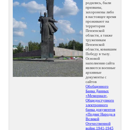
родились, были
призваны,
захоронены либо
в настоящее время
проживают на
территории
Пензенской
области, а также
труженикам
Пензенской
области, ковавшим
Победу в тылу.
Основой
наполнения сайта
являются военные
архивные
документы с
сайтов
Обобщенного
Банка Данных
«Мемориал»
,
Общедоступного
электронного
банка документов
«Подвиг Народа в
Великой
Отечественной
войне 1941-1945