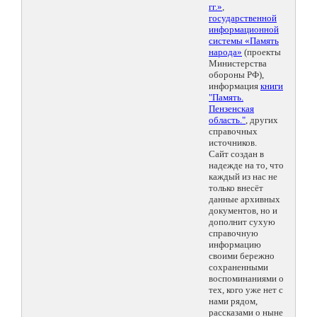
гг.»
,
государственной
информационной
системы «Память
народа»
(проекты
Министерства
обороны РФ),
информация
книги
"Память.
Пензенская
область."
, других
справочных
источников.
Сайт создан в
надежде на то, что
каждый из нас не
только внесёт
данные архивных
документов, но и
дополнит сухую
справочную
информацию
своими бережно
сохраненными
воспоминаниями о
тех, кого уже нет с
нами рядом,
рассказами о ныне