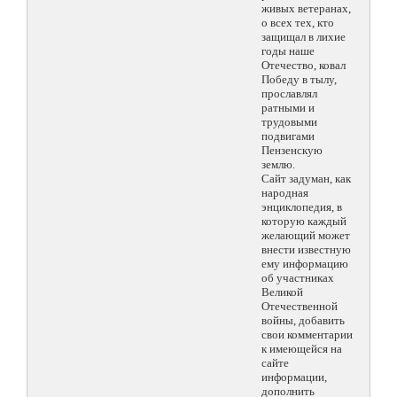
живых ветеранах,
о всех тех, кто
защищал в лихие
годы наше
Отечество, ковал
Победу в тылу,
прославлял
ратными и
трудовыми
подвигами
Пензенскую
землю.
Сайт задуман, как
народная
энциклопедия, в
которую каждый
желающий может
внести известную
ему информацию
об участниках
Великой
Отечественной
войны, добавить
свои комментарии
к имеющейся на
сайте
информации,
дополнить