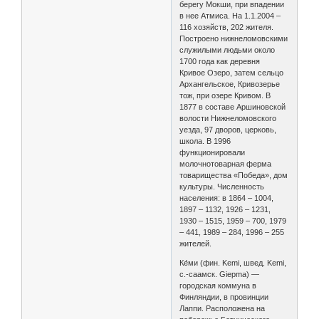
берегу Мокши, при впадении
в нее Атмиса. На 1.1.2004 –
116 хозяйств, 202 жителя.
Построено нижнеломовскими
служилыми людьми около
1700 года как деревня
Кривое Озеро, затем сельцо
Архангельское, Кривозерье
тож, при озере Кривом. В
1877 в составе Аршиновской
волости Нижнеломовского
уезда, 97 дворов, церковь,
школа. В 1996
функционировали
молочнотоварная ферма
товарищества «Победа», дом
культуры. Численность
населения: в 1864 – 1004,
1897 – 1132, 1926 – 1231,
1930 – 1515, 1959 – 700, 1979
– 441, 1989 – 284, 1996 – 255
жителей.
Ке́ми (фин. Kemi, швед. Kemi,
с.-саамск. Giepma) —
городская коммуна в
Финляндии, в провинции
Лаппи. Расположена на