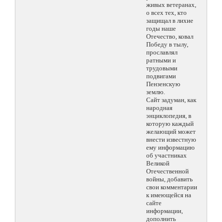
живых ветеранах,
о всех тех, кто
защищал в лихие
годы наше
Отечество, ковал
Победу в тылу,
прославлял
ратными и
трудовыми
подвигами
Пензенскую
землю.
Сайт задуман, как
народная
энциклопедия, в
которую каждый
желающий может
внести известную
ему информацию
об участниках
Великой
Отечественной
войны, добавить
свои комментарии
к имеющейся на
сайте
информации,
дополнить