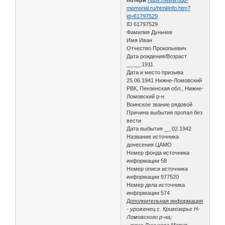
memorial.ru/html/info.htm?
id=61797529
ID 61797529
Фамилия Дуньчев
Имя Иван
Отчество Прокопьевич
Дата рождения/Возраст
__.__.1911
Дата и место призыва
25.06.1941 Нижне-Ломовский
РВК, Пензенская обл., Нижне-
Ломовский р-н
Воинское звание рядовой
Причина выбытия пропал без
вести
Дата выбытия __.02.1942
Название источника
донесения ЦАМО
Номер фонда источника
информации 58
Номер описи источника
информации 977520
Номер дела источника
информации 574
Дополнительная информация
- уроженец с. Кривозерье Н-
Ломовского р-на;
- жена Дуньчева Мария