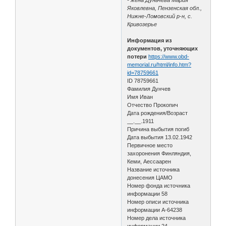
Яковлевна, Пензенская обл.,
Нижне-Ломовский р-н, с.
Кривозерье
Информация из
документов, уточняющих
потери
https://www.obd-
memorial.ru/html/info.htm?
id=78759661
ID 78759661
Фамилия Дунчев
Имя Иван
Отчество Прокопич
Дата рождения/Возраст
__.__.1911
Причина выбытия погиб
Дата выбытия 13.02.1942
Первичное место
захоронения Финляндия,
Кеми, Аессаарен
Название источника
донесения ЦАМО
Номер фонда источника
информации 58
Номер описи источника
информации A-64238
Номер дела источника
информации 24