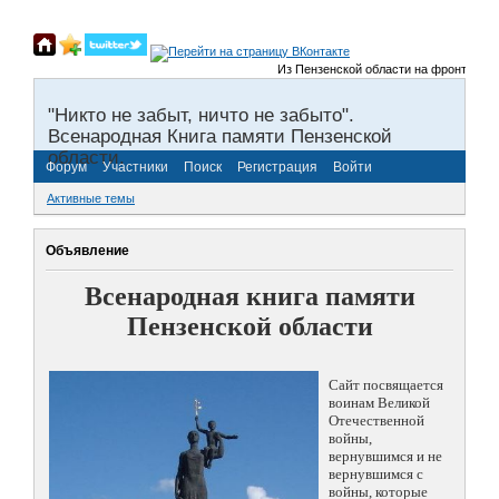
Из Пензенской области на фронты Велико
"Никто не забыт, ничто не забыто".
Всенародная Книга памяти Пензенской
области.
Форум
Участники
Поиск
Регистрация
Войти
Активные темы
Объявление
Всенародная книга памяти
Пензенской области
Сайт посвящается
воинам Великой
Отечественной
войны,
вернувшимся и не
вернувшимся с
войны, которые