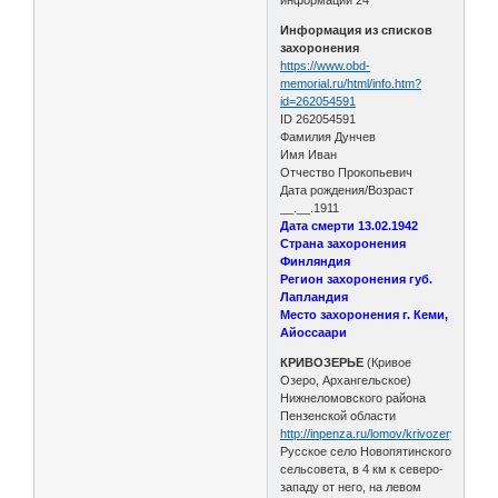
Информация из списков
захоронения
https://www.obd-
memorial.ru/html/info.htm?
id=262054591
ID 262054591
Фамилия Дунчев
Имя Иван
Отчество Прокопьевич
Дата рождения/Возраст
__.__.1911
Дата смерти 13.02.1942
Страна захоронения
Финляндия
Регион захоронения губ.
Лапландия
Место захоронения г. Кеми,
Айоссаари
КРИВОЗЕРЬЕ
(Кривое
Озеро, Архангельское)
Нижнеломовского района
Пензенской области
http://inpenza.ru/lomov/krivozerye.php
Русское село Новопятинского
сельсовета, в 4 км к северо-
западу от него, на левом