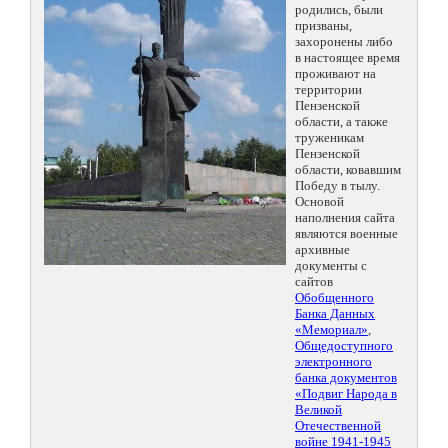
родились, были
призваны,
захоронены либо
в настоящее время
проживают на
территории
Пензенской
области, а также
труженикам
Пензенской
области, ковавшим
Победу в тылу.
Основой
наполнения сайта
являются военные
архивные
документы с
сайтов
Обобщенного
Банка Данных
«Мемориал»
,
Общедоступного
электронного
банка документов
«Подвиг Народа в
Великой
Отечественной
войне 1941-1945