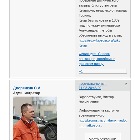
побережье Ботнического
залива, близ устья реки
Кемийоки, недалеко от города
Торнио.
Кеми был основан в 1869
году по указу императора
Александра II, чтобы
обеспечить выход в залив.
https://ru.wikipedia.org/wiki/
Кеми
Финляндия. Список
пензенцев, погибших в
финском плену.
+1
Поделиться
2018-
2
Дворянкин С.А.
11-08 20:46:29
Администратор
Здравствуйте, Виктор
Васильевич!
Информация из карточки
военнопленного
http://kronos.narc.fi/henk_tiedot.php?
i … =jatkosota
:
Место рождения: