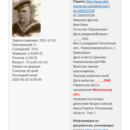
Памяти
https://www.obd-
memorial.ru/html/info.htm?
id=1050337539
ID 1050337539
Фамилия Дунчев
Имя Иван
Отчество Прокопьевич
Дата рождения/Возраст
__.__.1911
Зарегистрирован
: 2011-12-19
Место рождения Пензенская
Приглашений:
0
обл., Нижнеломовский р-н, с.
Сообщений:
7272
Кривозерье
Уважение:
[+1145/-0]
Дата и место призыва
Позитив:
[+20/-0]
Нижнеломовский РВК
Возраст:
75
[1951-06-24]
Провел на форуме:
Воинское звание
3 месяца 29 дней
красноармеец
Последний визит:
Причина выбытия погиб
2026-05-18 16:05:49
Дата выбытия
__.__.1942
Первичное место
захоронения
Московская
обл.
Название источника
донесения Всероссийская
Книга Памяти. Пензенская
область. Том 2
Информация из
документов, уточняющих
потери
https://www.obd-