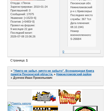
Откуда:
г.Пенза
Пензенская обл.
Зарегистрирован
: 2010-01-24
Нижнеломовский
Приглашений:
0
р-н с.Кривозерье
Сообщений:
17075
Последнее место
Уважение:
[+1523/-6]
службы: 367 ?сп
Позитив:
[+5483/-0]
Дата пленения:
Провел на форуме:
08.10.1941
9 месяцев 22 дня
Номер
Последний визит:
военнопленного:
2026-07-08 15:06:26
S-2668/4
0
Страница:
1
»
"Никто не забыт, ничто не забыто". Всенародная Книга
памяти Пензенской области.
»
Нижнеломовский район
»
Дунчев Иван Прокопьевич