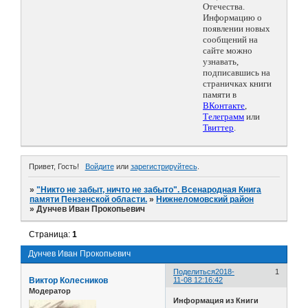
Отечества.
Информацию о
появлении новых
сообщений на
сайте можно
узнавать,
подписавшись на
страничках книги
памяти в
ВКонтакте
,
Телеграмм
или
Твиттер
.
Привет, Гость!
Войдите
или
зарегистрируйтесь
.
»
"Никто не забыт, ничто не забыто". Всенародная Книга
памяти Пензенской области.
»
Нижнеломовский район
»
Дунчев Иван Прокопьевич
Страница:
1
Дунчев Иван Прокопьевич
Поделиться
2018-
1
Виктор Колесников
11-08 12:16:42
Модератор
Информация из Книги