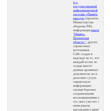
гг.»
,
государственной
информационной
системы «Память
народа»
(проекты
Министерства
обороны РФ),
информация
книги
"Память.
Пензенская
область."
, других
справочных
источников.
Сайт создан в
надежде на то, что
каждый из нас не
только внесёт
данные архивных
документов, но и
дополнит сухую
справочную
информацию
своими бережно
сохраненными
воспоминаниями о
тех, кого уже нет с
нами рядом,
рассказами о ныне