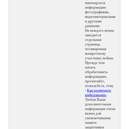
имеющуюся
информацию
фотографиями,
видеоматериалами
и другими
данными.
На каждого воина
заводится
отдельная
страница,
посвященная
конкретному
участнику войны.
Прежде чем
начать
обрабатывать
информацию,
прочитайте,
пожалуйста, тему
-
Как размещать
информацию
.
Любая Ваша
дополнительная
информация очень
важна для
увековечивания
памяти
защитников