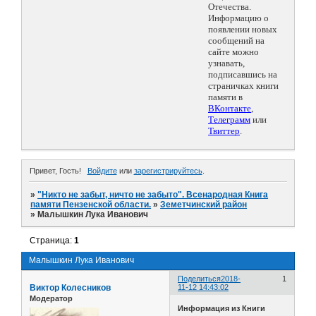
Отечества.
Информацию о
появлении новых
сообщений на
сайте можно
узнавать,
подписавшись на
страничках книги
памяти в
ВКонтакте
,
Телеграмм
или
Твиттер
.
Привет, Гость!
Войдите
или
зарегистрируйтесь
.
»
"Никто не забыт, ничто не забыто". Всенародная Книга
памяти Пензенской области.
»
Земетчинский район
»
Малышкин Лука Иванович
Страница:
1
Малышкин Лука Иванович
Поделиться
2018-
1
Виктор Колесников
11-12 14:43:02
Модератор
Информация из Книги