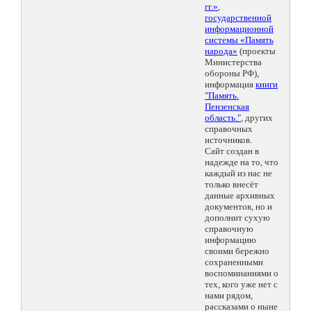
гг.»
,
государственной
информационной
системы «Память
народа»
(проекты
Министерства
обороны РФ),
информация
книги
"Память.
Пензенская
область."
, других
справочных
источников.
Сайт создан в
надежде на то, что
каждый из нас не
только внесёт
данные архивных
документов, но и
дополнит сухую
справочную
информацию
своими бережно
сохраненными
воспоминаниями о
тех, кого уже нет с
нами рядом,
рассказами о ныне