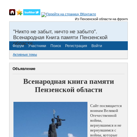
Из Пензенской области на фронты Велико
"Никто не забыт, ничто не забыто".
Всенародная Книга памяти Пензенской
области.
Форум
Участники
Поиск
Регистрация
Войти
Активные темы
Объявление
Всенародная книга памяти
Пензенской области
Сайт посвящается
воинам Великой
Отечественной
войны,
вернувшимся и не
вернувшимся с
войны, которые