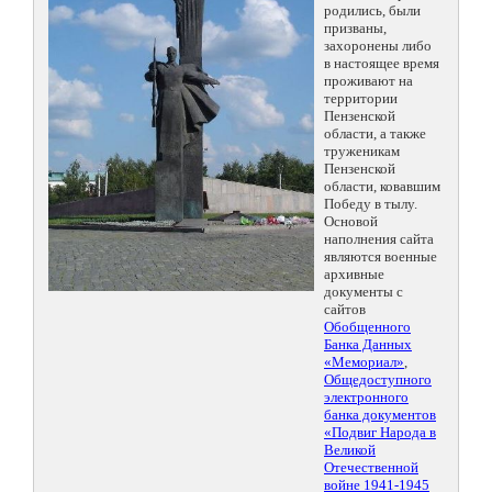
родились, были
призваны,
захоронены либо
в настоящее время
проживают на
территории
Пензенской
области, а также
труженикам
Пензенской
области, ковавшим
Победу в тылу.
Основой
наполнения сайта
являются военные
архивные
документы с
сайтов
Обобщенного
Банка Данных
«Мемориал»
,
Общедоступного
электронного
банка документов
«Подвиг Народа в
Великой
Отечественной
войне 1941-1945