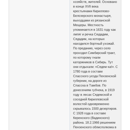
хозяйств, жителей. Основано
в конце XVII века
крестьянами Кириллово-
Белозерского монастыря,
выходцами из рязанской
Мещеры. Местность
упоминается в 1631 году как
липяг и речка Сюдадим,
Сядадим, на которых
находился бортный ухожай.
По преданию, через село
проходил Симбирский тракт,
по которому гнали
каторжников в Сибирь. Тут
они отдыхали: «Сядем-ка!». С
1780 года в составе
Спасского уезда Пензенской
губернии, на дороге из
Спасска в Тамбов. По
донесениям губчека, в 1919
году в лесах Сядемской и
соседней Кирилловской
волостей одновременно
скрывалось 1500 дезертиров.
С 1928 года в составе
Керенского (Вадинского)
района. 18.2.1966 решением
Пензенского облисполкома в