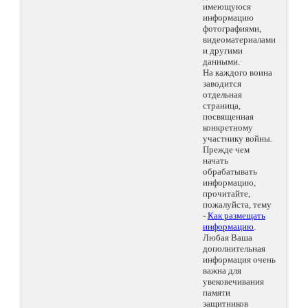
имеющуюся
информацию
фотографиями,
видеоматериалами
и другими
данными.
На каждого воина
заводится
отдельная
страница,
посвященная
конкретному
участнику войны.
Прежде чем
начать
обрабатывать
информацию,
прочитайте,
пожалуйста, тему
-
Как размещать
информацию
.
Любая Ваша
дополнительная
информация очень
важна для
увековечивания
памяти
защитников