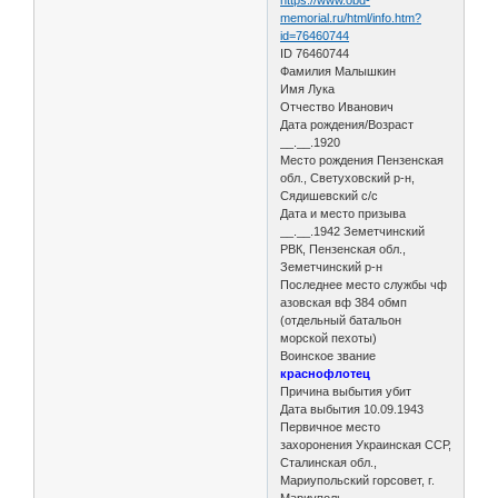
memorial.ru/html/info.htm?
id=76460744
ID 76460744
Фамилия Малышкин
Имя Лука
Отчество Иванович
Дата рождения/Возраст
__.__.1920
Место рождения Пензенская
обл., Светуховский р-н,
Сядишевский с/с
Дата и место призыва
__.__.1942 Земетчинский
РВК, Пензенская обл.,
Земетчинский р-н
Последнее место службы чф
азовская вф 384 обмп
(отдельный батальон
морской пехоты)
Воинское звание
краснофлотец
Причина выбытия убит
Дата выбытия 10.09.1943
Первичное место
захоронения Украинская ССР,
Сталинская обл.,
Мариупольский горсовет, г.
Мариуполь