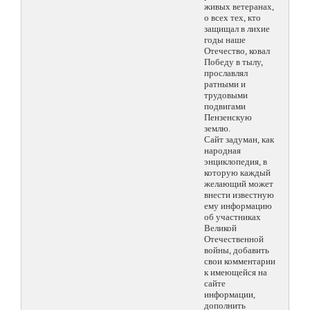
живых ветеранах,
о всех тех, кто
защищал в лихие
годы наше
Отечество, ковал
Победу в тылу,
прославлял
ратными и
трудовыми
подвигами
Пензенскую
землю.
Сайт задуман, как
народная
энциклопедия, в
которую каждый
желающий может
внести известную
ему информацию
об участниках
Великой
Отечественной
войны, добавить
свои комментарии
к имеющейся на
сайте
информации,
дополнить