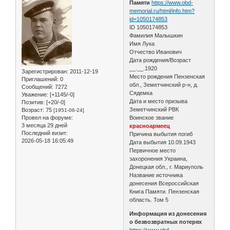
Памяти
https://www.obd-
memorial.ru/html/info.htm?
id=1050174853
ID 1050174853
Фамилия Малышкин
Имя Лука
Отчество Иванович
Дата рождения/Возраст
__.__.1920
Зарегистрирован
: 2011-12-19
Место рождения Пензенская
Приглашений:
0
обл., Земетчинский р-н, д.
Сообщений:
7272
Сядемка
Уважение:
[+1145/-0]
Дата и место призыва
Позитив:
[+20/-0]
Земетчинский РВК
Возраст:
75
[1951-06-24]
Провел на форуме:
Воинское звание
3 месяца 29 дней
красноармеец
Последний визит:
Причина выбытия погиб
2026-05-18 16:05:49
Дата выбытия 10.09.1943
Первичное место
захоронения Украина,
Донецкая обл., г. Мариуполь
Название источника
донесения Всероссийская
Книга Памяти. Пензенская
область. Том 5
Информация из донесения
о безвозвратных потерях
https://www.obd-