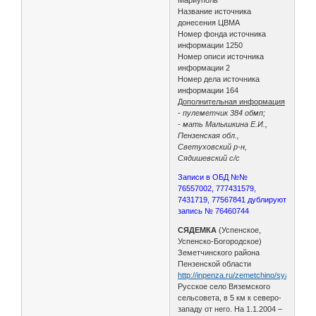
Название источника
донесения ЦВМА
Номер фонда источника
информации 1250
Номер описи источника
информации 2
Номер дела источника
информации 164
Дополнительная информация
- пулеметчик 384 обмп;
- мать Малышкина Е.И.,
Пензенская обл.,
Светуховский р-н,
Сядишевский с/с
Записи в ОБД №№
76557002, 777431579,
7431719, 77567841 дублируют
запись № 76460744
СЯДЕМКА
(Успенское,
Успенско-Богородское)
Земетчинского района
Пензенской области
http://inpenza.ru/zemetchino/syademka
Русское село Вяземского
сельсовета, в 5 км к северо-
западу от него. На 1.1.2004 –