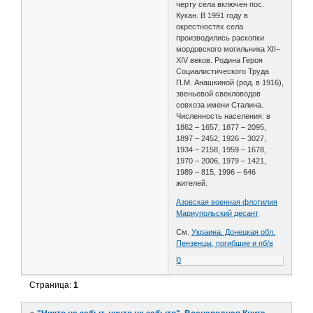
черту села включен пос.
Кукан. В 1991 году в
окрестностях села
производились раскопки
мордовского могильника XII–
XIV веков. Родина Героя
Социалистического Труда
П.М. Анашкиной (род. в 1916),
звеньевой свекловодов
совхоза имени Сталина.
Численность населения: в
1862 – 1657, 1877 – 2095,
1897 – 2452, 1926 – 3027,
1934 – 2158, 1959 – 1678,
1970 – 2006, 1979 – 1421,
1989 – 815, 1996 – 646
жителей.
Азовская военная флотилия
Мариупольский десант
См.
Украина. Донецкая обл.
Пензенцы, погибшие и пб/в
0
Страница:
1