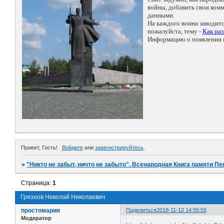
войны, добавить свои ко
данными.
На каждого воина заводит
пожалуйста, тему -
Как ра
Информацию о появлении н
Привет, Гость!
Войдите
или
зарегистрируйтесь
.
»
"Никто не забыт, ничто не забыто". Всенародная Книга памяти Пе
Страница:
1
Грязнов Николай Николаевич
простомария
Поделиться
2018-11-12 14:55:55
Модератор