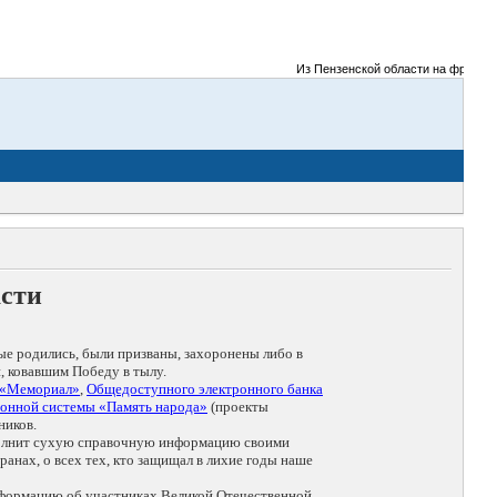
Из Пензенской области на фронты Ве
асти
ые родились, были призваны, захоронены либо в
, ковавшим Победу в тылу.
 «Мемориал»
,
Общедоступного электронного банка
онной системы «Память народа»
(проекты
ников.
дополнит сухую справочную информацию своими
анах, о всех тех, кто защищал в лихие годы наше
нформацию об участниках Великой Отечественной