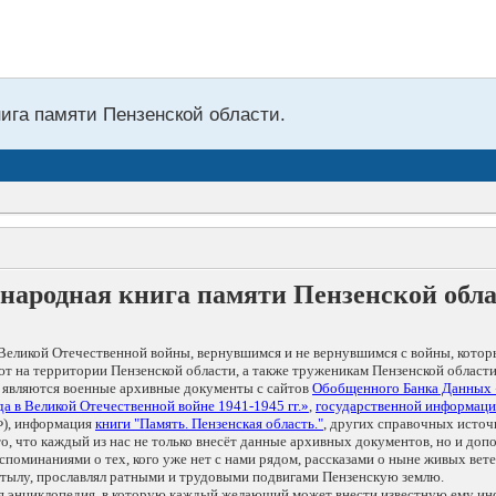
нига памяти Пензенской области.
народная книга памяти Пензенской обл
Великой Отечественной войны, вернувшимся и не вернувшимся с войны, котор
т на территории Пензенской области, а также труженикам Пензенской области
 являются военные архивные документы с сайтов
Обобщенного Банка Данных
а в Великой Отечественной войне 1941-1945 гг.»
,
государственной информаци
), информация
книги "Память. Пензенская область."
, других справочных источ
 то, что каждый из нас не только внесёт данные архивных документов, но и 
оминаниями о тех, кого уже нет с нами рядом, рассказами о ныне живых ветер
в тылу, прославлял ратными и трудовыми подвигами Пензенскую землю.
ая энциклопедия, в которую каждый желающий может внести известную ему и