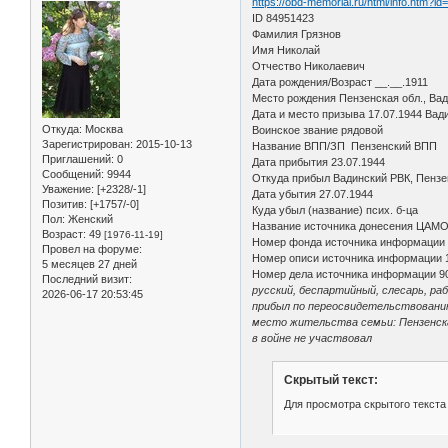
https://obd-memorial.ru/html/info.htm?i
ID 84951423
Фамилия Грязнов
Имя Николай
Отчество Николаевич
Дата рождения/Возраст __.__.1911
Место рождения Пензенская обл., Вади
Дата и место призыва 17.07.1944 Вади
Откуда:
Москва
Воинское звание рядовой
Зарегистрирован
: 2015-10-13
Название ВПП/ЗП Пензенский ВПП
Приглашений:
0
Дата прибытия 23.07.1944
Сообщений:
9944
Откуда прибыл Вадинский РВК, Пензе
Уважение:
[+2328/-1]
Дата убытия 27.07.1944
Позитив:
[+1757/-0]
Куда убыл (название) псих. б-ца
Пол:
Женский
Название источника донесения ЦАМ
Возраст:
49
[1976-11-19]
Номер фонда источника информации
Провел на форуме:
Номер описи источника информации 
5 месяцев 27 дней
Номер дела источника информации 9
Последний визит:
русский, беспартийный, слесарь, раб
2026-06-17 20:53:45
прибыл по переосвидетельствовани
место жительства семьи: Пензенская 
в войне не участвовал
Скрытый текст:
Для просмотра скрытого текста