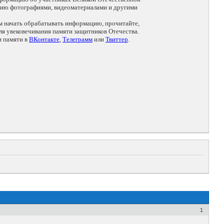
цию фотографиями, видеоматериалами и другими
ем начать обрабатывать информацию, прочитайте,
я увековечивания памяти защитников Отечества.
и памяти в
ВКонтакте
,
Телеграмм
или
Твиттер
.
1