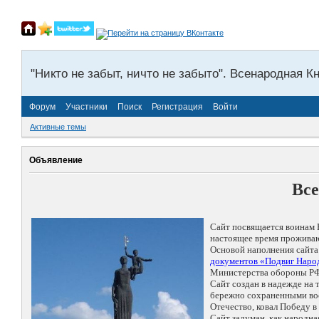
"Никто не забыт, ничто не забыто". Всенародная К
Форум
Участники
Поиск
Регистрация
Войти
Активные темы
Объявление
Все
Сайт посвящается воинам 
настоящее время проживаю
Основой наполнения сайта
документов «Подвиг Народ
Министерства обороны РФ
Сайт создан в надежде на
бережно сохраненными восп
Отечество, ковал Победу 
Сайт задуман, как народн