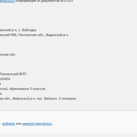
d=84951423
Информация из документов ВПП/ЗП
нский р-н, с. Бойгодка
нский РВК, Пензенская обл., Вадинский р-н
нская обл.
О
 Пензенский ВПП
163454
0
очий, образование 5 классов
ю
обл., Вадинский р-н, пос. Вадинск. 3 человека
 -
войдите
или
зарегистрируйтесь
.