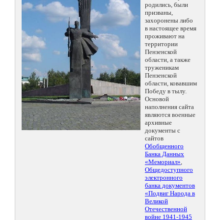
родились, были
призваны,
захоронены либо
в настоящее время
проживают на
территории
Пензенской
области, а также
труженикам
Пензенской
области, ковавшим
Победу в тылу.
Основой
наполнения сайта
являются военные
архивные
документы с
сайтов
Обобщенного
Банка Данных
«Мемориал»
,
Общедоступного
электронного
банка документов
«Подвиг Народа в
Великой
Отечественной
войне 1941-1945