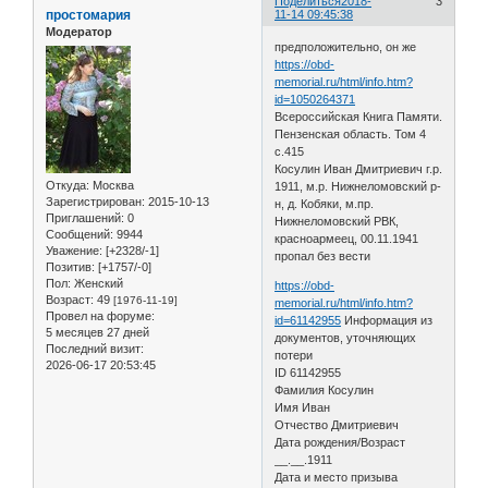
Поделиться
2018-
3
простомария
11-14 09:45:38
Модератор
предположительно, он же
https://obd-
memorial.ru/html/info.htm?
id=1050264371
Всероссийская Книга Памяти.
Пензенская область. Том 4
с.415
Косулин Иван Дмитриевич г.р.
Откуда:
Москва
1911, м.р. Нижнеломовский р-
Зарегистрирован
: 2015-10-13
н, д. Кобяки, м.пр.
Приглашений:
0
Нижнеломовский РВК,
Сообщений:
9944
красноармеец, 00.11.1941
Уважение:
[+2328/-1]
пропал без вести
Позитив:
[+1757/-0]
Пол:
Женский
https://obd-
Возраст:
49
[1976-11-19]
memorial.ru/html/info.htm?
Провел на форуме:
id=61142955
Информация из
5 месяцев 27 дней
документов, уточняющих
Последний визит:
потери
2026-06-17 20:53:45
ID 61142955
Фамилия Косулин
Имя Иван
Отчество Дмитриевич
Дата рождения/Возраст
__.__.1911
Дата и место призыва