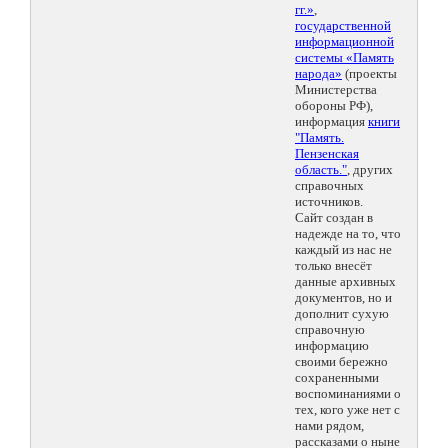
гг.»
,
государственной
информационной
системы «Память
народа»
(проекты
Министерства
обороны РФ),
информация
книги
"Память.
Пензенская
область."
, других
справочных
источников.
Сайт создан в
надежде на то, что
каждый из нас не
только внесёт
данные архивных
документов, но и
дополнит сухую
справочную
информацию
своими бережно
сохраненными
воспоминаниями о
тех, кого уже нет с
нами рядом,
рассказами о ныне