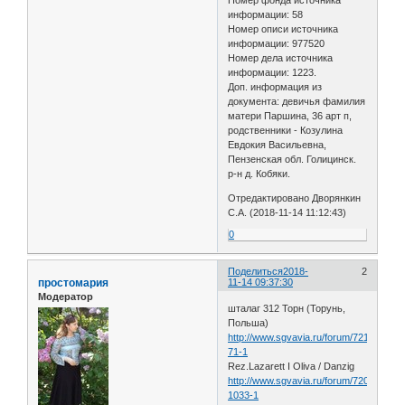
информации: 58
Номер описи источника
информации: 977520
Номер дела источника
информации: 1223.
Доп. информация из
документа: девичья фамилия
матери Паршина, 36 арт п,
родственники - Козулина
Евдокия Васильевна,
Пензенская обл. Голицинск.
р-н д. Кобяки.
Отредактировано Дворянкин
С.А. (2018-11-14 11:12:43)
0
Поделиться
2018-
2
простомария
11-14 09:37:30
Модератор
шталаг 312 Торн (Торунь,
Польша)
http://www.sgvavia.ru/forum/721-
71-1
Rez.Lazarett I Oliva / Danzig
http://www.sgvavia.ru/forum/720-
1033-1