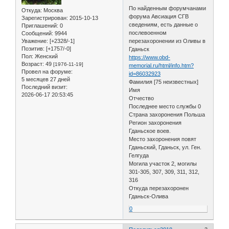
По найденным форумчанами
Откуда:
Москва
форума Авсиация СГВ
Зарегистрирован
: 2015-10-13
сведениям, есть данные о
Приглашений:
0
послевоенном
Сообщений:
9944
Уважение:
[+2328/-1]
перезахоронении из Оливы в
Позитив:
[+1757/-0]
Гданьск
Пол:
Женский
https://www.obd-
Возраст:
49
[1976-11-19]
memorial.ru/html/info.htm?
Провел на форуме:
id=86032923
5 месяцев 27 дней
Фамилия [75 неизвестных]
Последний визит:
Имя
2026-06-17 20:53:45
Отчество
Последнее место службы 0
Страна захоронения Польша
Регион захоронения
Гданьское воев.
Место захоронения повят
Гданьский, Гданьск, ул. Ген.
Гелгуда
Могила участок 2, могилы
301-305, 307, 309, 311, 312,
316
Откуда перезахоронен
Гданьск-Олива
0