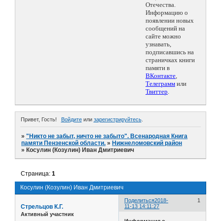
Отечества.
Информацию о
появлении новых
сообщений на
сайте можно
узнавать,
подписавшись на
страничках книги
памяти в
ВКонтакте
,
Телеграмм
или
Твиттер
.
Привет, Гость!
Войдите
или
зарегистрируйтесь
.
»
"Никто не забыт, ничто не забыто". Всенародная Книга
памяти Пензенской области.
»
Нижнеломовский район
»
Косулин (Козулин) Иван Дмитриевич
Страница:
1
Косулин (Козулин) Иван Дмитриевич
Поделиться
2018-
1
Стрельцов К.Г.
11-13 14:11:27
Активный участник
Информация о