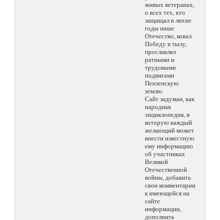
живых ветеранах,
о всех тех, кто
защищал в лихие
годы наше
Отечество, ковал
Победу в тылу,
прославлял
ратными и
трудовыми
подвигами
Пензенскую
землю.
Сайт задуман, как
народная
энциклопедия, в
которую каждый
желающий может
внести известную
ему информацию
об участниках
Великой
Отечественной
войны, добавить
свои комментарии
к имеющейся на
сайте
информации,
дополнить