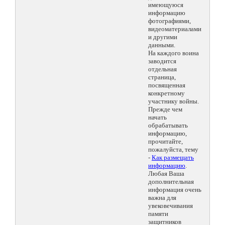
имеющуюся
информацию
фотографиями,
видеоматериалами
и другими
данными.
На каждого воина
заводится
отдельная
страница,
посвященная
конкретному
участнику войны.
Прежде чем
начать
обрабатывать
информацию,
прочитайте,
пожалуйста, тему
-
Как размещать
информацию
.
Любая Ваша
дополнительная
информация очень
важна для
увековечивания
памяти
защитников