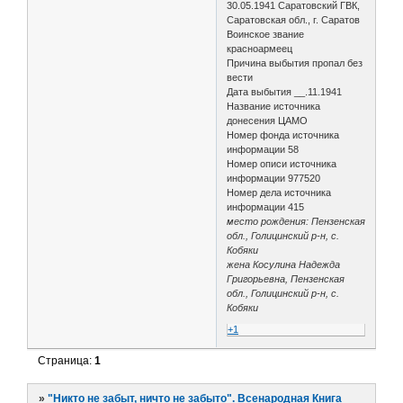
30.05.1941 Саратовский ГВК,
Саратовская обл., г. Саратов
Воинское звание
красноармеец
Причина выбытия пропал без
вести
Дата выбытия __.11.1941
Название источника
донесения ЦАМО
Номер фонда источника
информации 58
Номер описи источника
информации 977520
Номер дела источника
информации 415
место рождения: Пензенская
обл., Голицинский р-н, с.
Кобяки
жена Косулина Надежда
Григорьевна, Пензенская
обл., Голицинский р-н, с.
Кобяки
+1
Страница:
1
»
"Никто не забыт, ничто не забыто". Всенародная Книга