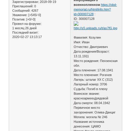
Зарегистрирован
: 2018-09-19
военнопленном
https://obd-
Приглашений:
0
memorial.ru/html/info.htm?
Сообщений:
4267
id=300007128
:
Уважение:
[+545/-0]
ID: 300007128
Позитив:
[+0/-0]
Провел на форуме:
1 месяц 26 дней
Последний визит:
2020-02-27 13:13:17
Фамилия: Козулин
Имя: Иван
Отчество: Дмитриевич
Дата рождения/Возраст:
13.11.1911
Место рождения: Пензенская
обл.
Дата пленения: 17.08.1941
Место пленения: Рогачев
Лагерь: шталаг XX C (312)
Лагерный номер: 3706
Судьба: Погиб в плену
Воинское звание:
красноармеец|рядовой
Дата смерти: 08.04.1942
Первичное место
захоронения: Олива-Данциг
Могила: могила № 246
Название источника
донесения: ЦАМО
Номер фонда источника