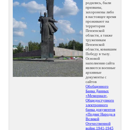
родились, были
призваны,
захоронены либо
в настоящее время
проживают на
территории
Пензенской
области, а также
труженикам
Пензенской
области, ковавшим
Победу в тылу.
Основой
наполнения сайта
являются военные
архивные
документы с
сайтов
Обобщенного
Банка Данных
«Мемориал»
,
Общедоступного
электронного
банка документов
«Подвиг Народа в
Великой
Отечественной
войне 1941-1945