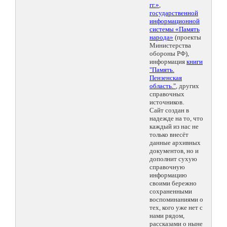
гг.»
,
государственной
информационной
системы «Память
народа»
(проекты
Министерства
обороны РФ),
информация
книги
"Память.
Пензенская
область."
, других
справочных
источников.
Сайт создан в
надежде на то, что
каждый из нас не
только внесёт
данные архивных
документов, но и
дополнит сухую
справочную
информацию
своими бережно
сохраненными
воспоминаниями о
тех, кого уже нет с
нами рядом,
рассказами о ныне