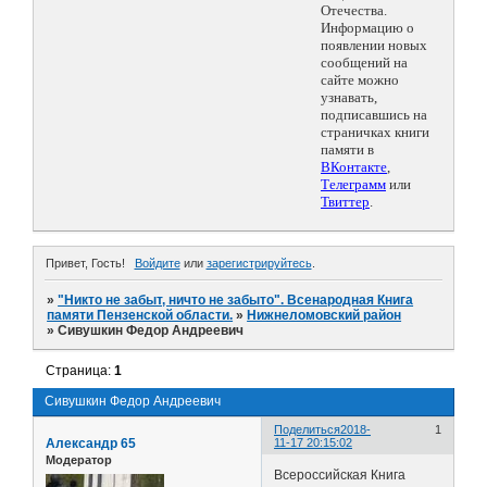
Отечества.
Информацию о
появлении новых
сообщений на
сайте можно
узнавать,
подписавшись на
страничках книги
памяти в
ВКонтакте
,
Телеграмм
или
Твиттер
.
Привет, Гость!
Войдите
или
зарегистрируйтесь
.
»
"Никто не забыт, ничто не забыто". Всенародная Книга
памяти Пензенской области.
»
Нижнеломовский район
»
Сивушкин Федор Андреевич
Страница:
1
Сивушкин Федор Андреевич
Поделиться
2018-
1
Александр 65
11-17 20:15:02
Модератор
Всероссийская Книга