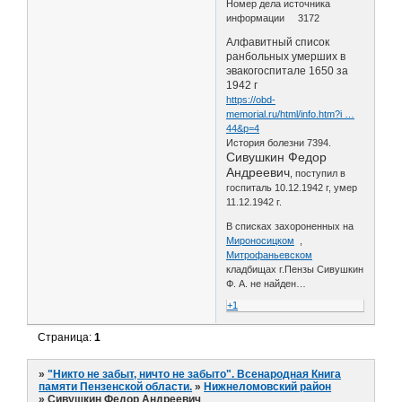
Номер дела источника
информации 3172
Алфавитный список
ранбольных умерших в
эвакогоспитале 1650 за
1942 г
https://obd-
memorial.ru/html/info.htm?i …
44&p=4
История болезни 7394.
Сивушкин Федор
Андреевич
, поступил в
госпиталь 10.12.1942 г, умер
11.12.1942 г.
В списках захороненных на
Мироносицком
,
Митрофаньевском
кладбищах г.Пензы Сивушкин
Ф. А. не найден…
+1
Страница:
1
»
"Никто не забыт, ничто не забыто". Всенародная Книга
памяти Пензенской области.
»
Нижнеломовский район
»
Сивушкин Федор Андреевич