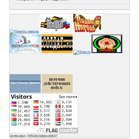
Verification: 9054dc0dbbcd0607