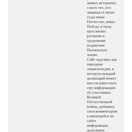
живых ветеранах,
о всех тех, кто
защищал в лихие
годы наше
Отечество, ковал
Победу в тылу,
прославлял
ратными и
трудовыми
подвигами
Пензенскую
землю.
Сайт задуман, как
народная
энциклопедия, в
которую каждый
желающий может
внести известную
ему информацию
об участниках
Великой
Отечественной
войны, добавить
свои комментарии
к имеющейся на
сайте
информации,
дополнить