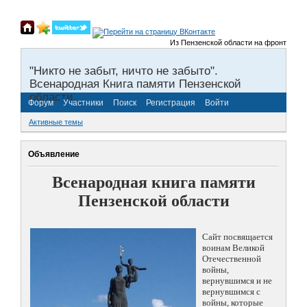
Из Пензенской области на фронты Велико
"Никто не забыт, ничто не забыто".
Всенародная Книга памяти Пензенской
области.
Форум
Участники
Поиск
Регистрация
Войти
Активные темы
Объявление
Всенародная книга памяти
Пензенской области
Сайт посвящается
воинам Великой
Отечественной
войны,
вернувшимся и не
вернувшимся с
войны, которые