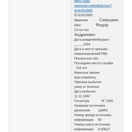
https://obd-
memorial.ru/html/info.htm?
id=61913993
ID 61913993
Сивушкин
Фамилия
Федор
Имя
Отчество
Андреевич
Дата рождения/Возраст
__.__.1924
Дата и место призыва
Нижнеломовский РВК,
Пензенская обл.
Последнее место службы
103 зсп
Воинское звание
красноармеец
Причина выбытия
умер от болезни
Дата выбытия
11.12.1942
Госпиталь ЭГ 1650
Название источника
донесения ЦАМО
Номер фонда источника
информации 58
Номер описи источника
информации А-83627