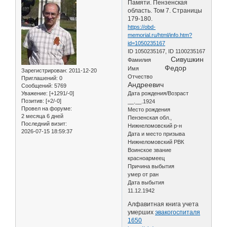
Памяти. Пензенская
область. Том 7. Страницы
179-180.
https://obd-
memorial.ru/html/info.htm?
id=1050235167
ID 1050235167, ID 1100235167
Сивушкин
Фамилия
Федор
Имя
Зарегистрирован
: 2011-12-20
Отчество
Приглашений:
0
Андреевич
Сообщений:
5769
Уважение:
[+1291/-0]
Дата рождения/Возраст
Позитив:
[+2/-0]
__.__.1924
Провел на форуме:
Место рождения
2 месяца 6 дней
Пензенская обл.,
Последний визит:
Нижнеломовский р-н
2026-07-15 18:59:37
Дата и место призыва
Нижнеломовский РВК
Воинское звание
красноармеец
Причина выбытия
умер от ран
Дата выбытия
11.12.1942
Алфавитная книга учета
умерших
эвакогоспиталя
1650