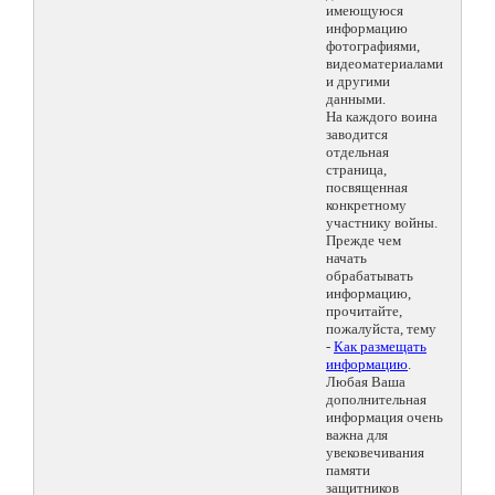
имеющуюся
информацию
фотографиями,
видеоматериалами
и другими
данными.
На каждого воина
заводится
отдельная
страница,
посвященная
конкретному
участнику войны.
Прежде чем
начать
обрабатывать
информацию,
прочитайте,
пожалуйста, тему
-
Как размещать
информацию
.
Любая Ваша
дополнительная
информация очень
важна для
увековечивания
памяти
защитников