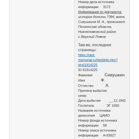
Номер дела источника
информации 3172
Информация из документа:
история болезни 7394, мать
Сивушкина М. А., проживает
Пензенская область
Нижнеломовский район
с.Верхний Ломов.
Там же, последние
страницы:
https://obd-
memorial.ru/html/info.htm?
id=61914225
ID 61914225
Сивушкин
Фамилия
Ф.
Имя
А.
Отчество
Причина выбытия
умер
Дата выбытия __.12.1942
Госпиталь ЭГ 1650
Название источника
донесения ЦАМО
Номер фонда источника
информации 58
Номер описи источника
информации А-83627