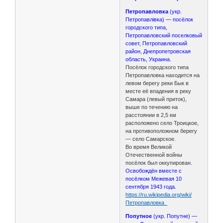
Петропавловка
(укр.
Петропавлівка) — посёлок
городского типа,
Петропавловский поселковый
совет, Петропавловский
район, Днепропетровская
область, Украина.
Посёлок городского типа
Петропавловка находится на
левом берегу реки Бык в
месте её впадения в реку
Самара (левый приток),
выше по течению на
расстоянии в 2,5 км
расположено село Троицкое,
на противоположном берегу
— село Самарское.
Во время Великой
Отечественной войны
посёлок был оккупирован.
Освобождён вместе с
посёлком Межевая 10
сентября 1943 года.
https://ru.wikipedia.org/wiki/
Петропавловка_
Попутное
(укр. Попутне) —