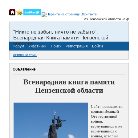
Из Пензенской области на фронты В
"Никто не забыт, ничто не забыто".
Всенародная Книга памяти Пензенской
области.
Форум
Участники
Поиск
Регистрация
Войти
Активные темы
Объявление
Всенародная книга памяти
Пензенской области
Сайт посвящается
воинам Великой
Отечественной
войны,
вернувшимся и не
вернувшимся с
войны, которые