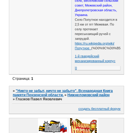
село, Веселовский сельский
совет, Межевский район,
Днепропетровская область,
Украина.
Село Попутное находится в
2,5 км от пгт Межевая. По
селу протекает
пересыхающий ручей с
запрудой.
https://ru.wikipedia.org/wiki/
Попутное_
(%D0%9C%D0%B5%D0%B
1-й гвардейский
механизированный корпус
0
Страница:
1
»
"Никто не забыт, ничто не забыто". Всенародная Книга
памяти Пензенской области.
»
Нижнеломовский район
»
Глазков Павел Яковлевич
создать бесплатный форум