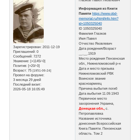
Информация из Книги
Памяти
https://www.obd-
memorial.ru/html/info.htm?
id=1050325040
ID 1050325040
Фамилия Глазков
Имя Павел
Отчество Яковлевич
Зарегистрирован
: 2011-12-19
Дата рождения/Возраст
Приглашений:
0
__.__.1919
Сообщений:
7272
Место рождения Пензенская
Уважение:
[+1145/-0]
обл., Нижнеломовский р-н
Позитив:
[+20/-0]
Дата и место призыва
Возраст:
75
[1951-06-24]
Нижнеломовский РВК
Провел на форуме:
Воинское звание
3 месяца 29 дней
красноармеец
Последний визит:
Причина выбытия погиб
2026-05-18 16:05:49
Дата выбытия 11.09.1943
Первичное место
захоронения Украина,
Донецкая обл.,
с.
Петропавловка
Название источника
донесения Всероссийская
Книга Памяти. Пензенская
область. Том 2