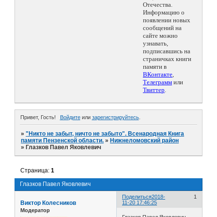
Отечества.
Информацию о
появлении новых
сообщений на
сайте можно
узнавать,
подписавшись на
страничках книги
памяти в
ВКонтакте
,
Телеграмм
или
Твиттер
.
Привет, Гость!
Войдите
или
зарегистрируйтесь
.
»
"Никто не забыт, ничто не забыто". Всенародная Книга
памяти Пензенской области.
»
Нижнеломовский район
»
Глазков Павел Яковлевич
Страница:
1
Глазков Павел Яковлевич
Поделиться
2018-
1
Виктор Колесников
11-20 17:46:25
Модератор
Глазков Павел Яковлевич