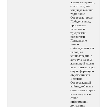
живых ветеранах,
о всех тех, кто
защищал в лихие
годы наше
Отечество, ковал
Победу в тылу,
прославлял
ратными и
трудовыми
подвигами
Пензенскую
землю.
Сайт задуман, как
народная
энциклопедия, в
которую каждый
желающий может
внести известную
ему информацию
об участниках
Великой
Отечественной
войны, добавить
свои комментарии
к имеющейся на
сайте
информации,
дополнить