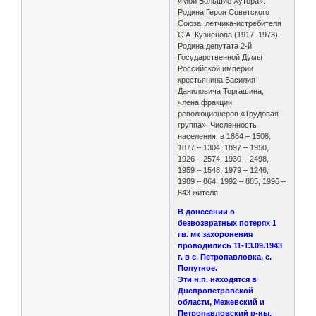
«Мои Большие Хутора».
Родина Героя Советского
Союза, летчика-истребителя
С.А. Кузнецова (1917–1973).
Родина депутата 2-й
Государственной Думы
Российской империи
крестьянина Василия
Даниловича Торгашина,
члена фракции
революционеров «Трудовая
группа». Численность
населения: в 1864 – 1508,
1877 – 1304, 1897 – 1950,
1926 – 2574, 1930 – 2498,
1959 – 1548, 1979 – 1246,
1989 – 864, 1992 – 885, 1996 –
843 жителя.
В донесении о
безвозвратных потерях 1
гв. мк захоронения
проводились 11-13.09.1943
г. в с. Петропавловка, с.
Попутное.
Эти н.п. находятся в
Днепропетровской
области, Межевский и
Петропавловский р-ны.