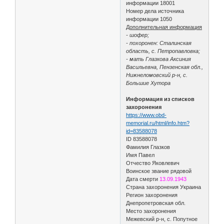
информации 18001
Номер дела источника
информации 1050
Дополнительная информация
- шофер;
- похоронен: Сталинская
область, с. Петропавловка;
- мать Глазкова Аксиния
Васильевна, Пензенская обл.,
Нижнеломовский р-н, с.
Большие Хутора
Информация из списков
захоронения
https://www.obd-
memorial.ru/html/info.htm?
id=83588078
ID 83588078
Фамилия Глазков
Имя Павел
Отчество Яковлевич
Воинское звание рядовой
Дата смерти
13.09.1943
Страна захоронения Украина
Регион захоронения
Днепропетровская обл.
Место захоронения
Межевский р-н, с. Попутное