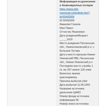
Информация из донесения
о безвозвратных потерях
https://www.obd-
memorial.ru/html/info.htm?
id=55492609
ID 55492609
Фамилия Глазков
Имя Павел
Отчество Яковлевич
Дата рождения/Возраст
__.__.1919
Место рождения Пензенская
обл., Нижнеломовский р-н, с.
Большие Хутора
Дата и место призыва Нижне-
Ломовский РВК, Пензенская
обл., Нижне-Ломовский р-н
Последнее место службы 1
гв. мк 267 оминп 126 олмк
Воинское звание
красноармеец
Причина выбытия убит
Дата выбытия 11.09.1943
Название источника
донесения ЦАМО
Номер фонда источника
информации 58
Номер описи источника