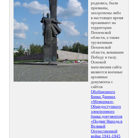
родились, были
призваны,
захоронены либо
в настоящее время
проживают на
территории
Пензенской
области, а также
труженикам
Пензенской
области, ковавшим
Победу в тылу.
Основой
наполнения сайта
являются военные
архивные
документы с
сайтов
Обобщенного
Банка Данных
«Мемориал»
,
Общедоступного
электронного
банка документов
«Подвиг Народа в
Великой
Отечественной
войне 1941-1945