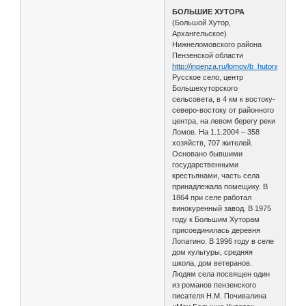
БОЛЬШИЕ ХУТОРА
(Большой Хутор,
Архангельское)
Нижнеломовского района
Пензенской области
http://inpenza.ru/lomov/b_hutora.php
Русское село, центр
Большехуторского
сельсовета, в 4 км к востоку-
северо-востоку от районного
центра, на левом берегу реки
Ломов. На 1.1.2004 – 358
хозяйств, 707 жителей.
Основано бывшими
государственными
крестьянами, часть села
принадлежала помещику. В
1864 при селе работал
винокуренный завод. В 1975
году к Большим Хуторам
присоединилась деревня
Лопатино. В 1996 году в селе
дом культуры, средняя
школа, дом ветеранов.
Людям села посвящен один
из романов пензенского
писателя Н.М. Почивалина