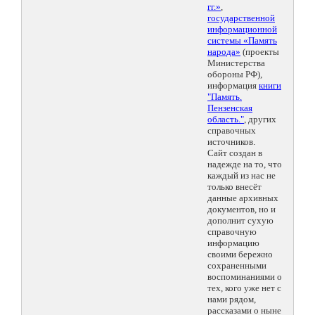
гг.»
,
государственной
информационной
системы «Память
народа»
(проекты
Министерства
обороны РФ),
информация
книги
"Память.
Пензенская
область."
, других
справочных
источников.
Сайт создан в
надежде на то, что
каждый из нас не
только внесёт
данные архивных
документов, но и
дополнит сухую
справочную
информацию
своими бережно
сохраненными
воспоминаниями о
тех, кого уже нет с
нами рядом,
рассказами о ныне