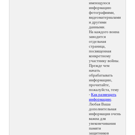
имеющуюся
информацию
фотографиями,
видеоматериалами
и другими
данными.
На каждого воина
заводится
отдельная
страница,
посвященная
конкретному
участнику войны.
Прежде чем
начать
обрабатывать
информацию,
прочитайте,
пожалуйста, тему
-
Как размещать
информацию
.
Любая Ваша
дополнительная
информация очень
важна для
увековечивания
памяти
защитников