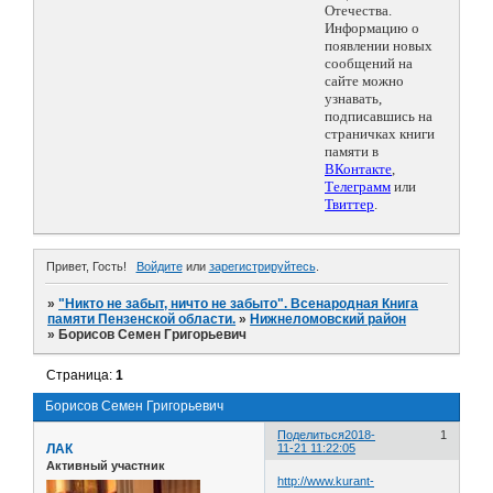
Отечества.
Информацию о
появлении новых
сообщений на
сайте можно
узнавать,
подписавшись на
страничках книги
памяти в
ВКонтакте
,
Телеграмм
или
Твиттер
.
Привет, Гость!
Войдите
или
зарегистрируйтесь
.
»
"Никто не забыт, ничто не забыто". Всенародная Книга
памяти Пензенской области.
»
Нижнеломовский район
»
Борисов Семен Григорьевич
Страница:
1
Борисов Семен Григорьевич
Поделиться
2018-
1
ЛАК
11-21 11:22:05
Активный участник
http://www.kurant-