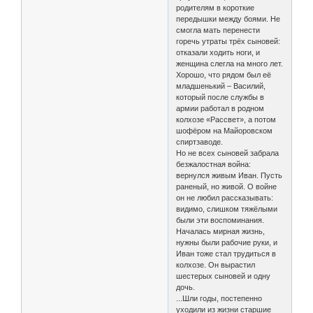
родителям в короткие
передышки между боями. Не
смогла мать перенести
горечь утраты трёх сыновей:
отказали ходить ноги, и
женщина слегла на много лет.
Хорошо, что рядом был её
младшенький – Василий,
который после службы в
армии работал в родном
колхозе «Рассвет», а потом
шофёром на Майоровском
спиртзаводе.
Но не всех сыновей забрала
безжалостная война:
вернулся живым Иван. Пусть
раненый, но живой. О войне
он не любил рассказывать:
видимо, слишком тяжёлыми
были эти воспоминания.
Началась мирная жизнь,
нужны были рабочие руки, и
Иван тоже стал трудиться в
колхозе. Он вырастил
шестерых сыновей и одну
дочь.
...Шли годы, постепенно
уходили из жизни старшие