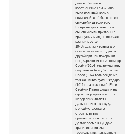
домов. Как и все
крестьянские семьи, она
была большой: кроме
родителей, ещё было пятеро
сыновей и две дочери.
В первые дни войны трое
сыновей были призваны в
Красную Армию, но воевали в
разных местах.
1943 год стал чёрным для
семьи Борисовых: одна за
другой пришли похоронки.
Под Харьковом погиб офицер
Семён (1914 года рождения),
под Киевом был убит лётчик
Павел (1924 года рождения),
там же нашла пуля и Фёдора
(1911 года рождения). Если
Семён и Павел уходили на
фронт из родных мест, то
Фёдор призывался с
Дальнего Востока, куда
молодёжь ехала на
строительство
промышленных гигантов.
Долгое время в сундуке
хранились письма-
треугольники, написанные