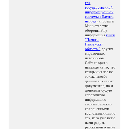
гг.»
,
государственной
информационной
системы «Память
народа»
(проекты
Министерства
обороны РФ),
информация
книги
"Память.
Пензенская
область."
, других
справочных
источников.
Сайт создан в
надежде на то, что
каждый из нас не
только внесёт
данные архивных
документов, но и
дополнит сухую
справочную
информацию
своими бережно
сохраненными
воспоминаниями о
тех, кого уже нет с
нами рядом,
рассказами о ныне