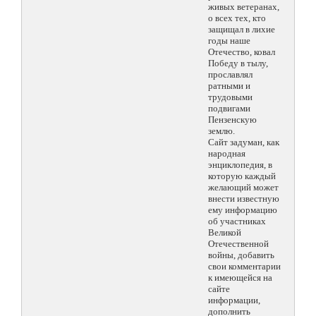
живых ветеранах,
о всех тех, кто
защищал в лихие
годы наше
Отечество, ковал
Победу в тылу,
прославлял
ратными и
трудовыми
подвигами
Пензенскую
землю.
Сайт задуман, как
народная
энциклопедия, в
которую каждый
желающий может
внести известную
ему информацию
об участниках
Великой
Отечественной
войны, добавить
свои комментарии
к имеющейся на
сайте
информации,
дополнить