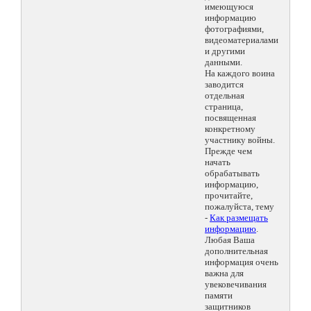
имеющуюся
информацию
фотографиями,
видеоматериалами
и другими
данными.
На каждого воина
заводится
отдельная
страница,
посвященная
конкретному
участнику войны.
Прежде чем
начать
обрабатывать
информацию,
прочитайте,
пожалуйста, тему
-
Как размещать
информацию
.
Любая Ваша
дополнительная
информация очень
важна для
увековечивания
памяти
защитников