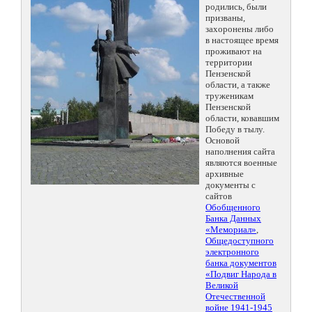
родились, были
призваны,
захоронены либо
в настоящее время
проживают на
территории
Пензенской
области, а также
труженикам
Пензенской
области, ковавшим
Победу в тылу.
Основой
наполнения сайта
являются военные
архивные
документы с
сайтов
Обобщенного
Банка Данных
«Мемориал»
,
Общедоступного
электронного
банка документов
«Подвиг Народа в
Великой
Отечественной
войне 1941-1945