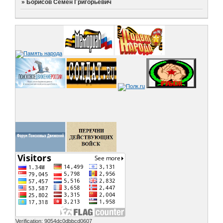
»
Борисов Семен Григорьевич
Verification: 9054dc0dbbcd0607