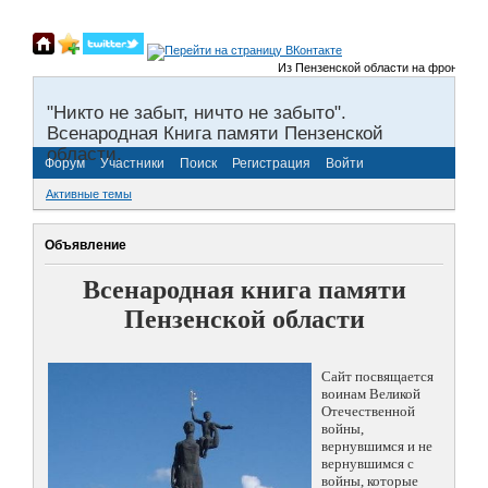
Из Пензенской области на фронты Вели
"Никто не забыт, ничто не забыто".
Всенародная Книга памяти Пензенской
области.
Форум
Участники
Поиск
Регистрация
Войти
Активные темы
Объявление
Всенародная книга памяти
Пензенской области
Сайт посвящается
воинам Великой
Отечественной
войны,
вернувшимся и не
вернувшимся с
войны, которые