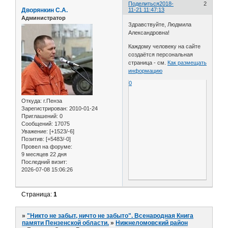
Поделиться
2018-
2
Дворянкин С.А.
11-21 11:47:13
Администратор
Здравствуйте, Людмила
Александровна!
Каждому человеку на сайте
создаётся персональная
страница - см.
Как размещать
информацию
0
Откуда:
г.Пенза
Зарегистрирован
: 2010-01-24
Приглашений:
0
Сообщений:
17075
Уважение:
[+1523/-6]
Позитив:
[+5483/-0]
Провел на форуме:
9 месяцев 22 дня
Последний визит:
2026-07-08 15:06:26
Страница:
1
»
"Никто не забыт, ничто не забыто". Всенародная Книга
памяти Пензенской области.
»
Нижнеломовский район