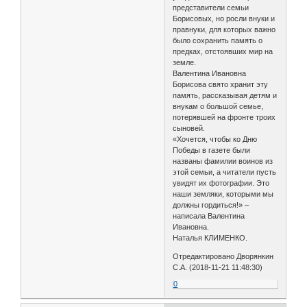
представители семьи
Борисовых, но росли внуки и
правнуки, для которых важно
было сохранить память о
предках, отстоявших мир на
земле.
Валентина Ивановна
Борисова свято хранит эту
память, рассказывая детям и
внукам о большой семье,
потерявшей на фронте троих
сыновей.
«Хочется, чтобы ко Дню
Победы в газете были
названы фамилии воинов из
этой семьи, а читатели пусть
увидят их фотографии. Это
наши земляки, которыми мы
должны гордиться!» –
написала Валентина
Ивановна.
Наталья КЛИМЕНКО.
Отредактировано Дворянкин
С.А. (2018-11-21 11:48:30)
0