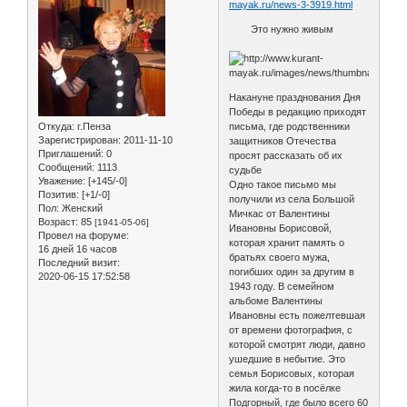
mayak.ru/news-3-3919.html
Это нужно живым
Накануне празднования Дня
Победы в редакцию приходят
Откуда:
г.Пенза
письма, где родственники
Зарегистрирован
: 2011-11-10
защитников Отечества
Приглашений:
0
просят рассказать об их
Сообщений:
1113
судьбе
Уважение:
[+145/-0]
Одно такое письмо мы
Позитив:
[+1/-0]
получили из села Большой
Пол:
Женский
Мичкас от Валентины
Возраст:
85
[1941-05-06]
Ивановны Борисовой,
Провел на форуме:
которая хранит память о
16 дней 16 часов
братьях своего мужа,
Последний визит:
погибших один за другим в
2020-06-15 17:52:58
1943 году. В семейном
альбоме Валентины
Ивановны есть пожелтевшая
от времени фотография, с
которой смотрят люди, давно
ушедшие в небытие. Это
семья Борисовых, которая
жила когда-то в посёлке
Подгорный, где было всего 60