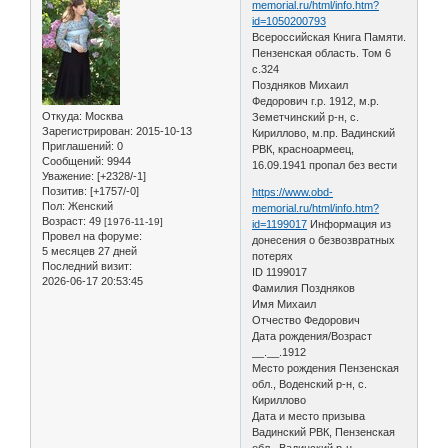
memorial.ru/html/info.htm?
id=1050200793
Всероссийская Книга Памяти.
Пензенская область. Том 6
с.324
Поздняков Михаил
Федорович г.р. 1912, м.р.
Откуда:
Москва
Земетчинский р-н, с.
Зарегистрирован
: 2015-10-13
Кириллово, м.пр. Вадинский
Приглашений:
0
РВК, красноармеец,
Сообщений:
9944
16.09.1941 пропал без вести
Уважение:
[+2328/-1]
Позитив:
[+1757/-0]
https://www.obd-
Пол:
Женский
memorial.ru/html/info.htm?
Возраст:
49
[1976-11-19]
id=1199017
Информация из
Провел на форуме:
донесения о безвозвратных
5 месяцев 27 дней
потерях
Последний визит:
ID 1199017
2026-06-17 20:53:45
Фамилия Поздняков
Имя Михаил
Отчество Федорович
Дата рождения/Возраст
__.__.1912
Место рождения Пензенская
обл., Воденский р-н, с.
Кириллово
Дата и место призыва
Вадинский РВК, Пензенская
обл., Вадинский р-н