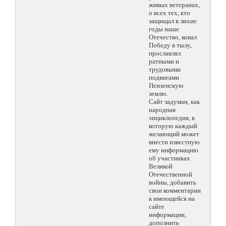
живых ветеранах,
о всех тех, кто
защищал в лихие
годы наше
Отечество, ковал
Победу в тылу,
прославлял
ратными и
трудовыми
подвигами
Пензенскую
землю.
Сайт задуман, как
народная
энциклопедия, в
которую каждый
желающий может
внести известную
ему информацию
об участниках
Великой
Отечественной
войны, добавить
свои комментарии
к имеющейся на
сайте
информации,
дополнить