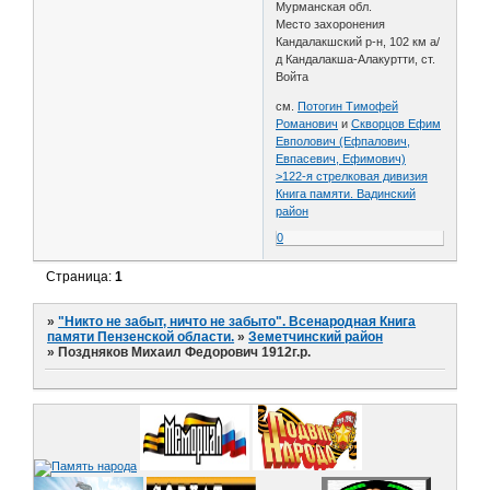
Мурманская обл.
Место захоронения
Кандалакшский р-н, 102 км а/
д Кандалакша-Алакуртти, ст.
Войта
см.
Потогин Тимофей
Романович
и
Скворцов Ефим
Евполович (Ефпалович,
Евпасевич, Ефимович)
>122-я стрелковая дивизия
Книга памяти. Вадинский
район
0
Страница:
1
»
"Никто не забыт, ничто не забыто". Всенародная Книга
памяти Пензенской области.
»
Земетчинский район
»
Поздняков Михаил Федорович 1912г.р.