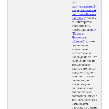
гг.»
,
государственной
информационной
системы «Память
народа»
(проекты
Министерства
обороны РФ),
информация
книги
"Память.
Пензенская
область."
, других
справочных
источников.
Сайт создан в
надежде на то, что
каждый из нас не
только внесёт
данные архивных
документов, но и
дополнит сухую
справочную
информацию
своими бережно
сохраненными
воспоминаниями о
тех, кого уже нет с
нами рядом,
рассказами о ныне