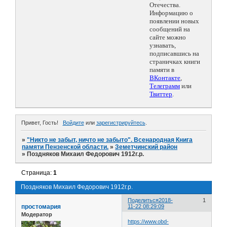
Отечества.
Информацию о
появлении новых
сообщений на
сайте можно
узнавать,
подписавшись на
страничках книги
памяти в
ВКонтакте
,
Телеграмм
или
Твиттер
.
Привет, Гость!
Войдите
или
зарегистрируйтесь
.
»
"Никто не забыт, ничто не забыто". Всенародная Книга
памяти Пензенской области.
»
Земетчинский район
»
Поздняков Михаил Федорович 1912г.р.
Страница:
1
Поздняков Михаил Федорович 1912г.р.
Поделиться
2018-
1
простомария
11-22 08:29:09
Модератор
https://www.obd-