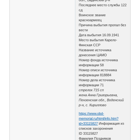
Последнее место службы 122
сд
Воинское звание
красноармеец
Причина выбытия пропал без
вести
Дата выбытия 16.09.1941
Место выбытия Карело-
Финская ССР
Название источника
донесения ЦАМО
Номер фонда источника
информации 58
Номер описи источника
информации 818884
Номер дела источника
информации 71
стрелок 715 сп
жена Анна Григорьевна,
Пензенская обл., Воденский
р-н, с. Кириллово
https://www.obd-
memorial.ru/html/info.htm?
id=33115827
Информация из
списков захоронения
ID 33115827
Фамилия Поздняков