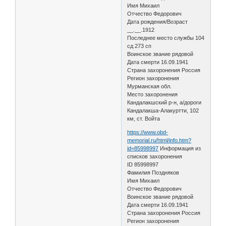
Имя Михаил
Отчество Федорович
Дата рождения/Возраст
__.__.1912
Последнее место службы 104
сд 273 сп
Воинское звание рядовой
Дата смерти 16.09.1941
Страна захоронения Россия
Регион захоронения
Мурманская обл.
Место захоронения
Кандалакшский р-н, а/дороги
Кандалакша-Алакуртти, 102
км, ст. Войта
https://www.obd-
memorial.ru/html/info.htm?
id=85998997
Информация из
списков захоронения
ID 85998997
Фамилия Поздняков
Имя Михаил
Отчество Федорович
Воинское звание рядовой
Дата смерти 16.09.1941
Страна захоронения Россия
Регион захоронения