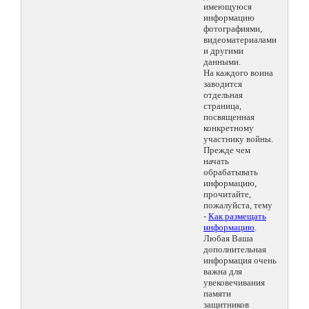
имеющуюся
информацию
фотографиями,
видеоматериалами
и другими
данными.
На каждого воина
заводится
отдельная
страница,
посвященная
конкретному
участнику войны.
Прежде чем
начать
обрабатывать
информацию,
прочитайте,
пожалуйста, тему
-
Как размещать
информацию
.
Любая Ваша
дополнительная
информация очень
важна для
увековечивания
памяти
защитников