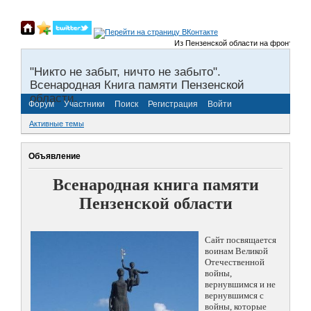
Из Пензенской области на фронты Велик
"Никто не забыт, ничто не забыто".
Всенародная Книга памяти Пензенской
области.
Форум
Участники
Поиск
Регистрация
Войти
Активные темы
Объявление
Всенародная книга памяти
Пензенской области
Сайт посвящается
воинам Великой
Отечественной
войны,
вернувшимся и не
вернувшимся с
войны, которые