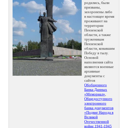
родились, были
призваны,
захоронены либо
в настоящее время
проживают на
территории
Пензенской
области, а также
труженикам
Пензенской
области, ковавшим
Победу в тылу.
Основой
наполнения сайта
являются военные
архивные
документы с
сайтов
Обобщенного
Банка Данных
«Мемориал»
,
Общедоступного
электронного
банка документов
«Подвиг Народа в
Великой
Отечественной
войне 1941-1945