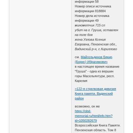
информации 58
Номер описи источника
информации 818884
Номер дела источника
информации 49
минометчик 715 сп
убит на г. Груша, оставлен
на поле боя
жена Углова Ксения
Егоровна, Пензенская обл.,
Вадинский р-н, с.Кириллово
см.
Майгельдинов Бякир
(Борис) Ибрагимович
в настоящее время название
"Груша" - одна из вершин
горы Масельянтури, респ.
Карелия
>122-я стрелковая дивизия
Книга памяти. Вадинский
район
возможно, он же
https://obd-
memorial.ru/html/info.htm?
id=1050282679
Всероссийская Книга Памяти.
Пензенская область. Том 8