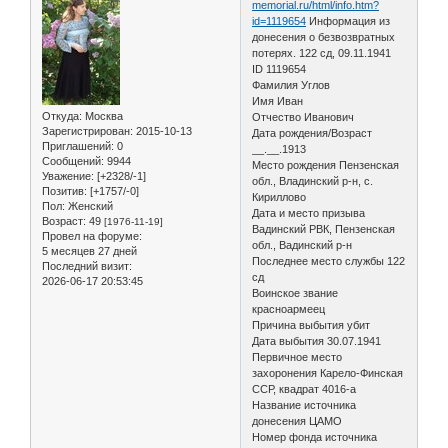
memorial.ru/html/info.htm?
id=1119654
Информация из
донесения о безвозвратных
потерях. 122 сд, 09.11.1941
ID 1119654
Фамилия Углов
Имя Иван
Откуда:
Москва
Отчество Иванович
Зарегистрирован
: 2015-10-13
Дата рождения/Возраст
Приглашений:
0
__.__.1913
Сообщений:
9944
Место рождения Пензенская
Уважение:
[+2328/-1]
обл., Владинский р-н, с.
Позитив:
[+1757/-0]
Кириллово
Пол:
Женский
Дата и место призыва
Возраст:
49
[1976-11-19]
Вадинский РВК, Пензенская
Провел на форуме:
обл., Вадинский р-н
5 месяцев 27 дней
Последнее место службы 122
Последний визит:
сд
2026-06-17 20:53:45
Воинское звание
красноармеец
Причина выбытия убит
Дата выбытия 30.07.1941
Первичное место
захоронения Карело-Финская
ССР, квадрат 4016-а
Название источника
донесения ЦАМО
Номер фонда источника