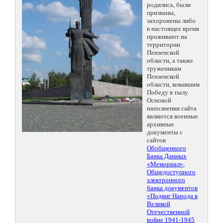
родились, были
призваны,
захоронены либо
в настоящее время
проживают на
территории
Пензенской
области, а также
труженикам
Пензенской
области, ковавшим
Победу в тылу.
Основой
наполнения сайта
являются военные
архивные
документы с
сайтов
Обобщенного
Банка Данных
«Мемориал»
,
Общедоступного
электронного
банка документов
«Подвиг Народа в
Великой
Отечественной
войне 1941-1945