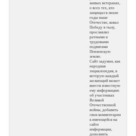
живых ветеранах,
о всех тех, кто
защищал в лихие
годы наше
Отечество, ковал
Победу в тылу,
прославлял
ратными и
трудовыми
подвигами
Пензенскую
землю.
Сайт задуман, как
народная
энциклопедия, в
которую каждый
желающий может
внести известную
ему информацию
об участниках
Великой
Отечественной
войны, добавить
свои комментарии
к имеющейся на
сайте
информации,
дополнить