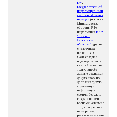
гг.»
,
государственной
информационной
системы «Память
народа»
(проекты
Министерства
обороны РФ),
информация
книги
"Память.
Пензенская
область."
, других
справочных
источников.
Сайт создан в
надежде на то, что
каждый из нас не
только внесёт
данные архивных
документов, но и
дополнит сухую
справочную
информацию
своими бережно
сохраненными
воспоминаниями о
тех, кого уже нет с
нами рядом,
рассказами о ныне