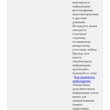
имеющуюся
информацию
фотографиями,
видеоматериалами
и другими
данными.
На каждого воина
заводится
отдельная
страница,
посвященная
конкретному
участнику войны.
Прежде чем
начать
обрабатывать
информацию,
прочитайте,
пожалуйста, тему
-
Как размещать
информацию
.
Любая Ваша
дополнительная
информация очень
важна для
увековечивания
памяти
защитников