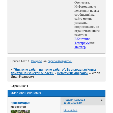
Отечества.
Информацию о
появлении новых
сообщений на
сайте можно
узнавать,
подписавшись на
страничках книги
памяти в
ВКонтакте
,
Телеграмм
или
Твиттер
.
Привет, Гость!
Войдите
или
зарегистрируйтесь
.
»
"Никто не забыт, ничто не забыто". Всенародная Книга
памяти Пензенской области.
»
Земетчинский район
»
Углов
Иван Иванович
Страница:
1
Углов Иван Иванович
Поделиться
2018-
1
простомария
11-23 14:03:39
Модератор
https://obd-