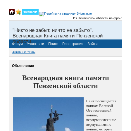
Из Пензенской области на фронты Велик
"Никто не забыт, ничто не забыто".
Всенародная Книга памяти Пензенской
области.
Форум
Участники
Поиск
Регистрация
Войти
Активные темы
Объявление
Всенародная книга памяти
Пензенской области
Сайт посвящается
воинам Великой
Отечественной
войны,
вернувшимся и не
вернувшимся с
войны, которые