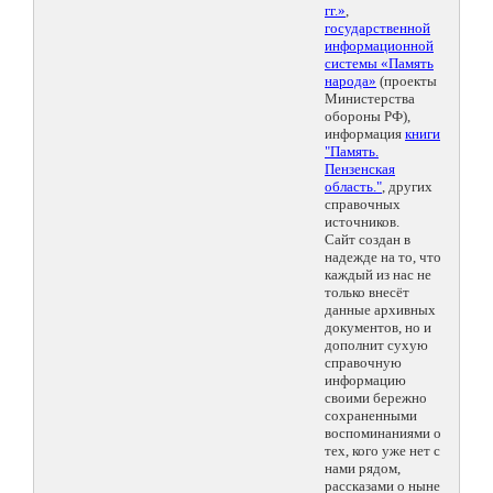
гг.»
,
государственной
информационной
системы «Память
народа»
(проекты
Министерства
обороны РФ),
информация
книги
"Память.
Пензенская
область."
, других
справочных
источников.
Сайт создан в
надежде на то, что
каждый из нас не
только внесёт
данные архивных
документов, но и
дополнит сухую
справочную
информацию
своими бережно
сохраненными
воспоминаниями о
тех, кого уже нет с
нами рядом,
рассказами о ныне