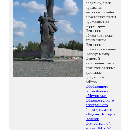
родились, были
призваны,
захоронены либо
в настоящее время
проживают на
территории
Пензенской
области, а также
труженикам
Пензенской
области, ковавшим
Победу в тылу.
Основой
наполнения сайта
являются военные
архивные
документы с
сайтов
Обобщенного
Банка Данных
«Мемориал»
,
Общедоступного
электронного
банка документов
«Подвиг Народа в
Великой
Отечественной
войне 1941-1945