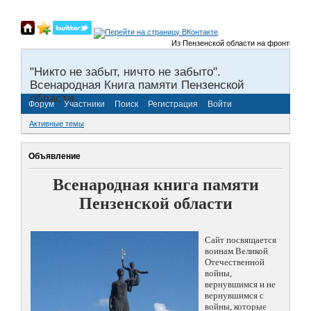
Из Пензенской области на фронты Велик
"Никто не забыт, ничто не забыто".
Всенародная Книга памяти Пензенской
области.
Форум
Участники
Поиск
Регистрация
Войти
Активные темы
Объявление
Всенародная книга памяти
Пензенской области
Сайт посвящается
воинам Великой
Отечественной
войны,
вернувшимся и не
вернувшимся с
войны, которые