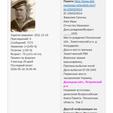
Памяти
https://www.obd-
memorial.ru/html/info.htm?
id=1050324014
ID 1050324014
Фамилия Гапочка
Имя Иван
Отчество Иванович
Дата рождения/Возраст
__.__.1925
Зарегистрирован
: 2011-12-19
Место рождения Пензенская
Приглашений:
0
обл., Земетчинский р-н, д.
Сообщений:
7272
Колударово
Уважение:
[+1145/-0]
Дата и место призыва
Позитив:
[+20/-0]
Земетчинский РВК
Возраст:
75
[1951-06-24]
Провел на форуме:
Воинское звание
3 месяца 29 дней
красноармеец
Последний визит:
Причина выбытия погиб
2026-05-18 16:05:49
Дата выбытия 07.09.1943
Первичное место
захоронения Украина,
Донецкая обл., Петровский
р-н
Название источника
донесения Всероссийская
Книга Памяти. Пензенская
область. Том 2
Другой информации на
Гапочка Иван Иванович