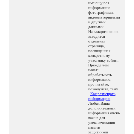
имеющуюся
информацию
фотографиями,
видеоматериалами
и другими
данными.
На каждого воина
заводится
отдельная
страница,
посвященная
конкретному
участнику войны.
Прежде чем
начать
обрабатывать
информацию,
прочитайте,
пожалуйста, тему
-
Как размещать
информацию
.
Любая Ваша
дополнительная
информация очень
важна для
увековечивания
памяти
защитников