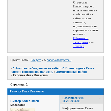
Отечества.
Информацию о
появлении новых
сообщений на
сайте можно
узнавать,
подписавшись на
страничках книги
памяти в
ВКонтакте
,
Телеграмм
или
Твиттер
.
Привет, Гость!
Войдите
или
зарегистрируйтесь
.
»
"Никто не забыт, ничто не забыто". Всенародная Книга
памяти Пензенской области.
»
Земетчинский район
»
Гапочка Иван Иванович
Страница:
1
Гапочка Иван Иванович
Поделиться
2018-
1
Виктор Колесников
11-25 09:06:03
Модератор
Информация из Книги