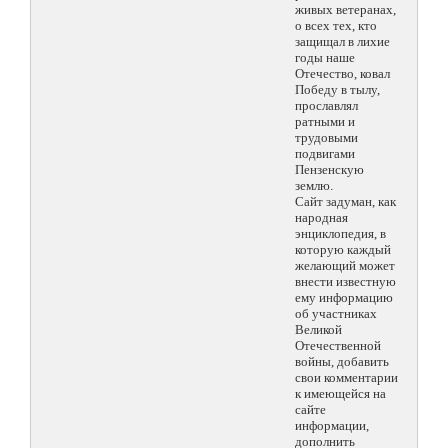
живых ветеранах,
о всех тех, кто
защищал в лихие
годы наше
Отечество, ковал
Победу в тылу,
прославлял
ратными и
трудовыми
подвигами
Пензенскую
землю.
Сайт задуман, как
народная
энциклопедия, в
которую каждый
желающий может
внести известную
ему информацию
об участниках
Великой
Отечественной
войны, добавить
свои комментарии
к имеющейся на
сайте
информации,
дополнить