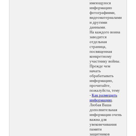
имеющуюся
информацию
фотографиями,
видеоматериалами
и другими
данными.
На каждого воина
заводится
отдельная
страница,
посвященная
конкретному
участнику войны.
Прежде чем
начать
обрабатывать
информацию,
прочитайте,
пожалуйста, тему
-
Как размещать
информацию
.
Любая Ваша
дополнительная
информация очень
важна для
увековечивания
памяти
защитников