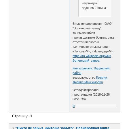
награжден
орденом Ленина.
В настоящее время - ОАО
"Воткинский завод",
занимающийся
производством боевых ракет
стратегического и
тактического назначения
«Тополь-М», «Искандер-М»
https://ru.wikipedia.org/wiki/
Воткинский_завод
Книга памяти. Вадинский
район
возможно, отец
Крамин
Филипп Максимович
Отредактировано
простомария (2018-11-26
08:20:38)
0
Страница:
1
»
"Никто не забыт, ничто не забыто". Всенародная Книга