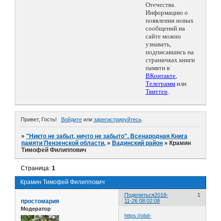
Отечества.
Информацию о
появлении новых
сообщений на
сайте можно
узнавать,
подписавшись на
страничках книги
памяти в
ВКонтакте
,
Телеграмм
или
Твиттер
.
Привет, Гость!
Войдите
или
зарегистрируйтесь
.
»
"Никто не забыт, ничто не забыто". Всенародная Книга
памяти Пензенской области.
»
Вадинский район
»
Крамин
Тимофей Филиппович
Страница:
1
Крамин Тимофей Филиппович
Поделиться
2018-
1
простомария
11-26 08:02:08
Модератор
https://obd-