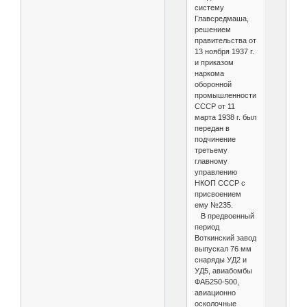
систему
Главсредмаша,
решением
правительства от
13 ноября 1937 г.
и приказом
наркома
оборонной
промышленности
СССР от 11
марта 1938 г. был
передан в
подчинение
третьему
главному
управлению
НКОП СССР с
присвоением
ему №235.
В предвоенный
период
Воткинский завод
выпускал 76 мм
снаряды УД2 и
УД5, авиабомбы
ФАБ250-500,
авиационно
осколочные