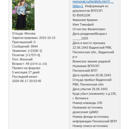
memorial.ru/html/info.htm?i …
08&p=1
Информация из
документов ВПП/ЗП
ID 85061108
Фамилия Крамин
Имя Тимофей
Отчество Филиппович
Откуда:
Москва
Дата рождения/Возраст
Зарегистрирован
: 2015-10-13
__.__.1925
Приглашений:
0
Дата и место призыва
Сообщений:
9944
22.06.1943 Вадинский РВК,
Уважение:
[+2328/-1]
Пензенская обл., Вадинский
Позитив:
[+1757/-0]
р-н
Пол:
Женский
Воинское звание рядовой
Возраст:
49
[1976-11-19]
Название ВПП/ЗП
Провел на форуме:
Пензенский ВПП
5 месяцев 27 дней
Дата прибытия 26.06.1943
Последний визит:
Откуда прибыл Вадинский
2026-06-17 20:53:45
РВК, Пензенская обл.
Дата убытия 26.06.1943
Куда убыл (название) з-д 235,
г. Воткинск
Номер команды 235
Название источника
донесения ЦАМО
Номер фонда источника
информации Пензенский ВПП
Номер описи источника