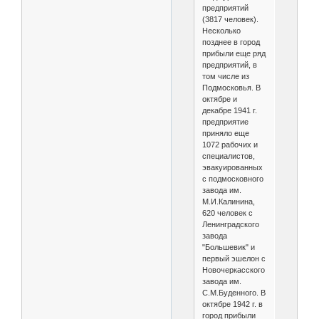
предприятий
(3817 человек).
Несколько
позднее в город
прибыли еще ряд
предприятий, в
том числе из
Подмосковья. В
октябре и
декабре 1941 г.
предприятие
приняло еще
1072 рабочих и
специалистов,
эвакуированных
с подмосковного
завода им.
М.И.Калинина,
620 человек с
Ленинградского
завода
"Большевик" и
первый эшелон с
Новочеркасского
завода им.
С.М.Буденного. В
октябре 1942 г. в
город прибыли