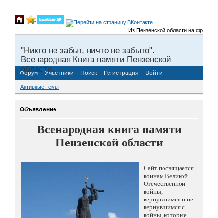
Из Пензенской области на фронты Вел
"Никто не забыт, ничто не забыто".
Всенародная Книга памяти Пензенской
области.
Форум
Участники
Поиск
Регистрация
Войти
Активные темы
Объявление
Всенародная книга памяти
Пензенской области
Сайт посвящается
воинам Великой
Отечественной
войны,
вернувшимся и не
вернувшимся с
войны, которые