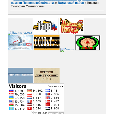
памяти Пензенской области.
»
Вадинский район
»
Крамин
Тимофей Филиппович