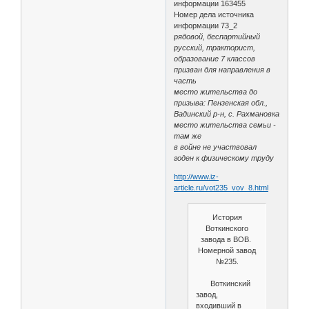
информации 163455
Номер дела источника
информации 73_2
рядовой, беспартийный
русский, тракторист,
образование 7 классов
призван для направления в
часть
место жительства до
призыва: Пензенская обл.,
Вадинский р-н, с. Рахмановка
место жительства семьи -
там же
в войне не участвовал
годен к физическому труду
http://www.iz-
article.ru/vot235_vov_8.html
История
Воткинского
завода в ВОВ.
Номерной завод
№235.
Воткинский
завод,
входивший в