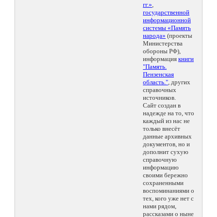
гг.»
,
государственной
информационной
системы «Память
народа»
(проекты
Министерства
обороны РФ),
информация
книги
"Память.
Пензенская
область."
, других
справочных
источников.
Сайт создан в
надежде на то, что
каждый из нас не
только внесёт
данные архивных
документов, но и
дополнит сухую
справочную
информацию
своими бережно
сохраненными
воспоминаниями о
тех, кого уже нет с
нами рядом,
рассказами о ныне