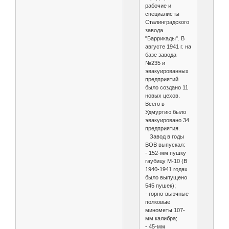
рабочие и
специалисты
Сталинградского
завода
"Баррикады". В
августе 1941 г. на
базе завода
№235 и
эвакуированных
предприятий
было создано 11
новых цехов.
Всего в
Удмуртию было
эвакуировано 34
предприятия.
Завод в годы
ВОВ выпускал:
- 152-мм пушку
гаубицу М-10 (В
1940-1941 годах
было выпущено
545 пушек);
- горно-вьючные
полковые
минометы 107-
мм калибра;
- 45-мм