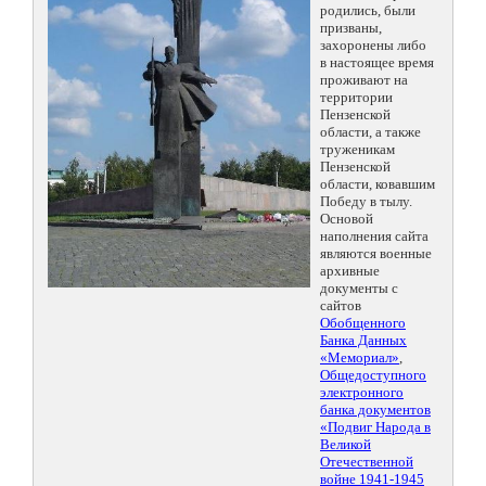
родились, были
призваны,
захоронены либо
в настоящее время
проживают на
территории
Пензенской
области, а также
труженикам
Пензенской
области, ковавшим
Победу в тылу.
Основой
наполнения сайта
являются военные
архивные
документы с
сайтов
Обобщенного
Банка Данных
«Мемориал»
,
Общедоступного
электронного
банка документов
«Подвиг Народа в
Великой
Отечественной
войне 1941-1945