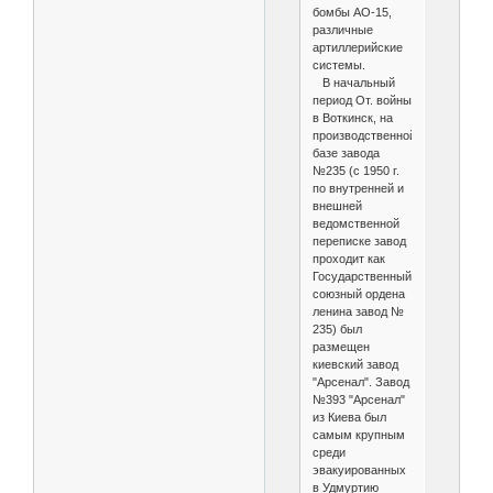
бомбы АО-15,
различные
артиллерийские
системы.
В начальный
период От. войны
в Воткинск, на
производственной
базе завода
№235 (с 1950 г.
по внутренней и
внешней
ведомственной
переписке завод
проходит как
Государственный
союзный ордена
ленина завод №
235) был
размещен
киевский завод
"Арсенал". Завод
№393 "Арсенал"
из Киева был
самым крупным
среди
эвакуированных
в Удмуртию