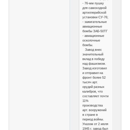
- 76-мм пушку
для самоходной
артиллерийской
установки СУ-76;
- зажигательные
авиационные
бомбы ЗАБ-50ТГ
- авиационные
осколочные
бомбы.
Завод внес
значительный
вклад в победу
над фашизмом.
Завод изготовил
и отправил на
фронт более 52
тысяч арт.
орудий разных
калибров, что
составляет почти
11%
производства
арт. вооружений
в стране в
период войны.
Указом от 2 июля
1945 г. завод был