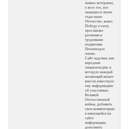
живых ветеранах,
о всех тех, кто
защищал в лихие
годы наше
Отечество, ковал
Победу в тылу,
прославлял
ратными и
трудовыми
подвигами
Пензенскую
землю.
Сайт задуман, как
народная
энциклопедия, в
которую каждый
желающий может
внести известную
ему информацию
об участниках
Великой
Отечественной
войны, добавить
свои комментарии
к имеющейся на
сайте
информации,
дополнить