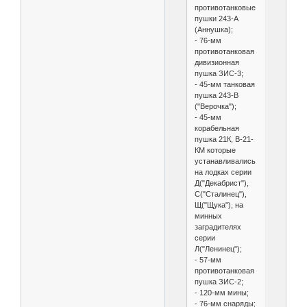
противотанковые
пушки 243-А
(Аннушка);
- 76-мм
противотанковая
дивизионная
пушка ЗИС-3;
- 45-мм танковая
пушка 243-В
("Верочка");
- 45-мм
корабельная
пушка 21К, В-21-
КМ которые
устанавливались
на лодках серии
Д("Декабрист"),
С("Сталинец"),
Щ("Щука"), на
минных
заградителях
серии
Л("Ленинец");
- 57-мм
противотанковая
пушка ЗИС-2;
- 120-мм мины;
- 76-мм снаряды;