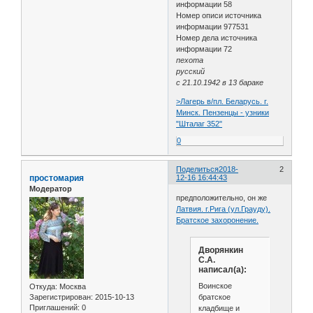
информации 58
Номер описи источника
информации 977531
Номер дела источника
информации 72
пехота
русский
с 21.10.1942 в 13 бараке
>Лагерь в/пл. Беларусь. г.
Минск. Пензенцы - узники
"Шталаг 352"
0
Поделиться
2018-
2
простомария
12-16 16:44:43
Модератор
предположительно, он же
Латвия. г.Рига (ул.Грауду).
Братское захоронение.
Дворянкин
С.А.
написал(а):
Воинское
Откуда:
Москва
братское
Зарегистрирован
: 2015-10-13
Приглашений:
0
кладбище и