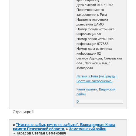
Дата смерти 01.07.1943
Первичное место
захоронения г. Рига
Название источника
донесения ЦАМО
Номер фонда источника
информации 58
Номер описи источника
информации 977532
Номер дела источника
информации 92
сестра Акулина, Пензенская
обл., Вадинский р-н, с.
Мошарово
Латвия. г.Рига (ул.Грауду).
Братское захоронение.
Книга памяти. Вадинский
район
0
Страница:
1
»
"Никто не забыт, ничто не забыто". Всенародная Книга
памяти Пензенской области.
»
Земетчинский район
»
Тарасов Степан Семенович