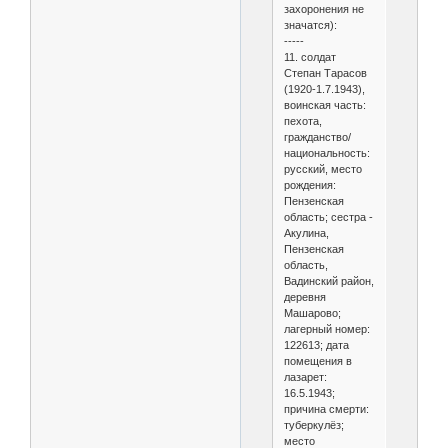
захоронения не
значатся):
-----
11. солдат
Степан Тарасов
(1920-1.7.1943),
воинская часть:
пехота,
гражданство/
национальность:
русский, место
рождения:
Пензенская
область; сестра -
Акулина,
Пензенская
область,
Вадинский район,
деревня
Машарово;
лагерный номер:
122613; дата
помещения в
лазарет:
16.5.1943;
причина смерти:
туберкулёз;
место