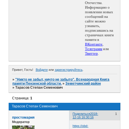
Отечества.
Информацию о
появлении новых
сообщений на
сайте можно
узнавать,
подписавшись на
страничках книги
памяти в
ВКонтакте
,
Телеграмм
или
Твиттер
.
Привет, Гость!
Войдите
или
зарегистрируйтесь
.
»
"Никто не забыт, ничто не забыто". Всенародная Книга
памяти Пензенской области.
»
Земетчинский район
»
Тарасов Степан Семенович
Страница:
1
Тарасов Степан Семенович
Поделиться
2018-
1
простомария
12-16 16:30:16
Модератор
https://obd-