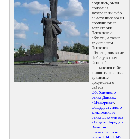
родились, были
призваны,
захоронены либо
в настоящее время
проживают на
территории
Пензенской
области, а также
труженикам
Пензенской
области, ковавшим
Победу в тылу.
Основой
наполнения сайта
являются военные
архивные
документы с
сайтов
Обобщенного
Банка Данных
«Мемориал»
,
Общедоступного
электронного
банка документов
«Подвиг Народа в
Великой
Отечественной
войне 1941-1945