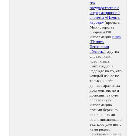
гг.»
,
государственной
информационной
системы «Память
народа»
(проекты
Министерства
обороны РФ),
информация
книги
"Память.
Пензенская
область."
, других
справочных
источников.
Сайт создан в
надежде на то, что
каждый из нас не
только внесёт
данные архивных
документов, но и
дополнит сухую
справочную
информацию
своими бережно
сохраненными
воспоминаниями о
тех, кого уже нет с
нами рядом,
рассказами о ныне