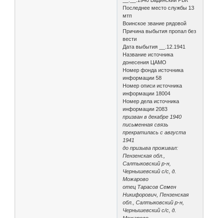
Последнее место службы 13
мтп
Воинское звание рядовой
Причина выбытия пропал без
вести
Дата выбытия __.12.1941
Название источника
донесения ЦАМО
Номер фонда источника
информации 58
Номер описи источника
информации 18004
Номер дела источника
информации 2083
призван в декабре 1940
письменная связь
прекратилась с августа
1941
до призыва проживал:
Пензенская обл.,
Салтыковский р-н,
Чернышевский с/с, д.
Можарово
отец Тарасов Семен
Никифорович, Пензенская
обл., Салтыковский р-н,
Чернышевский с/с, д.
Можарово