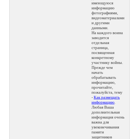
имеющуюся
информацию
фотографиями,
видеоматериалами
и другими
данными.
На каждого воина
заводится
отдельная
страница,
посвященная
конкретному
участнику войны.
Прежде чем
начать
обрабатывать
информацию,
прочитайте,
пожалуйста, тему
-
Как размещать
информацию
.
Любая Ваша
дополнительная
информация очень
важна для
увековечивания
памяти
защитников