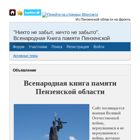
Из Пензенской области на фронты Великой
"Никто не забыт, ничто не забыто".
Всенародная Книга памяти Пензенской
области.
Форум
Участники
Поиск
Регистрация
Войти
Активные темы
Объявление
Всенародная книга памяти
Пензенской области
Сайт посвящается
воинам Великой
Отечественной
войны,
вернувшимся и не
вернувшимся с
войны, которые