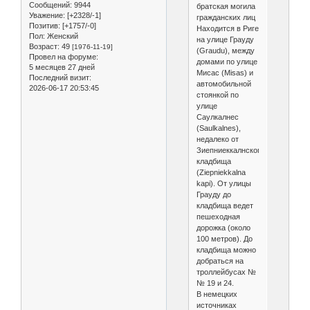
Сообщений:
9944
братская могила
Уважение:
[+2328/-1]
гражданских лиц
Позитив:
[+1757/-0]
Находится в Риге
Пол:
Женский
на улице Грауду
Возраст:
49
[1976-11-19]
(Graudu), между
Провел на форуме:
домами по улице
5 месяцев 27 дней
Мисас (Misas) и
Последний визит:
автомобильной
2026-06-17 20:53:45
стоянкой по
улице
Саулкалнес
(Saulkalnes),
недалеко от
Зиепниеккалнского
кладбища
(Ziepniekkalna
kapi). От улицы
Грауду до
кладбища ведет
пешеходная
дорожка (около
100 метров). До
кладбища можно
добраться на
троллейбусах №
№ 19 и 24.
В немецких
источниках