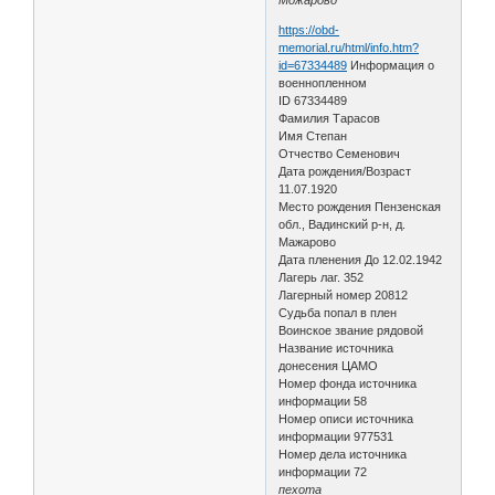
https://obd-
memorial.ru/html/info.htm?
id=67334489
Информация о
военнопленном
ID 67334489
Фамилия Тарасов
Имя Степан
Отчество Семенович
Дата рождения/Возраст
11.07.1920
Место рождения Пензенская
обл., Вадинский р-н, д.
Мажарово
Дата пленения До 12.02.1942
Лагерь лаг. 352
Лагерный номер 20812
Судьба попал в плен
Воинское звание рядовой
Название источника
донесения ЦАМО
Номер фонда источника
информации 58
Номер описи источника
информации 977531
Номер дела источника
информации 72
пехота