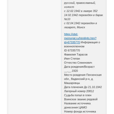
русский, православный,
холост
с 12.02.1942 в лагере 352
14.02.1942 переведен в барак
№10
с 02.04.1942 переведен в
лазарет, Минск
https://obd-
memorial.ru/html/info.htm?
id=67335770
Информация о
военнопленном
ID 67335770
Фамилия Тарасов
Имя Степан
Отчество Семенович
Дата рождения/Возраст
__.__.1920
Место рождения Пензенская
обл., Вадинский р-н, д.
Машаровцы
Дата пленения До 21.10.1942
Лагерный номер 20812
Судьба попал в плен
Воинское звание рядовой
Название источника
донесения ЦАМО
Номер фонда источника