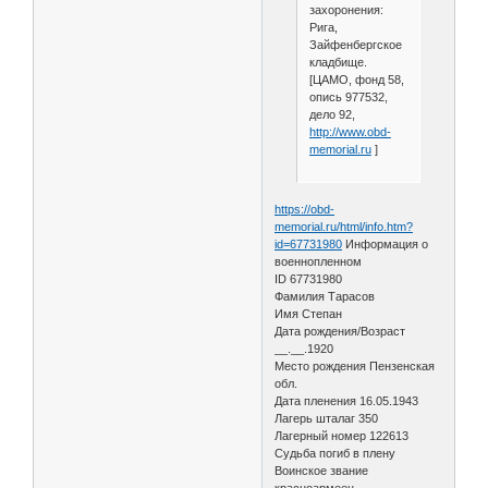
захоронения:
Рига,
Зайфенбергское
кладбище.
[ЦАМО, фонд 58,
опись 977532,
дело 92,
http://www.obd-
memorial.ru
]
https://obd-
memorial.ru/html/info.htm?
id=67731980
Информация о
военнопленном
ID 67731980
Фамилия Тарасов
Имя Степан
Дата рождения/Возраст
__.__.1920
Место рождения Пензенская
обл.
Дата пленения 16.05.1943
Лагерь шталаг 350
Лагерный номер 122613
Судьба погиб в плену
Воинское звание
красноармеец