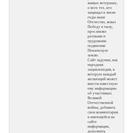
живых ветеранах,
о всех тех, кто
защищал в лихие
годы наше
Отечество, ковал
Победу в тылу,
прославлял
ратными и
трудовыми
подвигами
Пензенскую
землю.
Сайт задуман, как
народная
энциклопедия, в
которую каждый
желающий может
внести известную
ему информацию
об участниках
Великой
Отечественной
войны, добавить
свои комментарии
к имеющейся на
сайте
информации,
дополнить