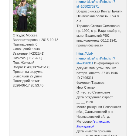
memorial.ru/html/info.htm?
id=1050276271
Всероссийская Книга Памяти.
Пензенская область. Том 8
с.31
Тарасов Степан Семенович
г.р. 1920, м.р. Вадинский р-н,
Откуда:
Москва
м.пр. Вадинский РВК,
Зарегистрирован
: 2015-10-13
красноармеец, 00.12.1941
Приглашений:
0
пропал без вести
Сообщений:
9944
Уважение:
[+2328/-1]
https://obd-
Позитив:
[+1757/-0]
memorial.ru/html/info.htm?
Пол:
Женский
id=7496311
Информация из
Возраст:
49
[1976-11-19]
документов, уточняющих
Провел на форуме:
потери. Анкета, 27.03.1946
5 месяцев 27 дней
ID 7496311
Последний визит:
Фамилия Тарасов
2026-06-17 20:53:45
Имя Степан
Отчество Семенович
Дата рождения/Возраст
__.__.1920
Место рождения Пензенская
обл., Салтыковский р-н,
Чернышевский с/с, д.
Моторово
(в тексте:
Можарово)
Дата и место призыва
__.__.1940 Вадинский РВК