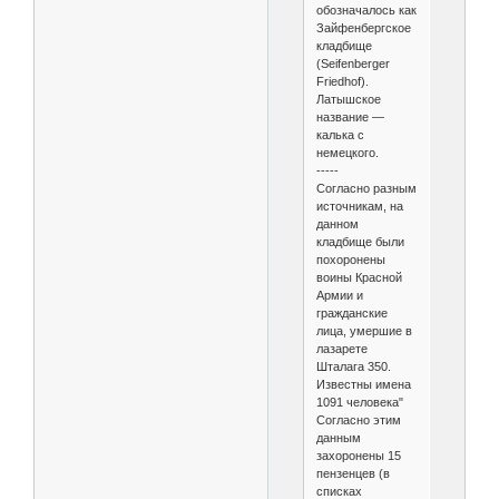
обозначалось как
Зайфенбергское
кладбище
(Seifenberger
Friedhof).
Латышское
название —
калька с
немецкого.
-----
Согласно разным
источникам, на
данном
кладбище были
похоронены
воины Красной
Армии и
гражданские
лица, умершие в
лазарете
Шталага 350.
Известны имена
1091 человека"
Согласно этим
данным
захоронены 15
пензенцев (в
списках