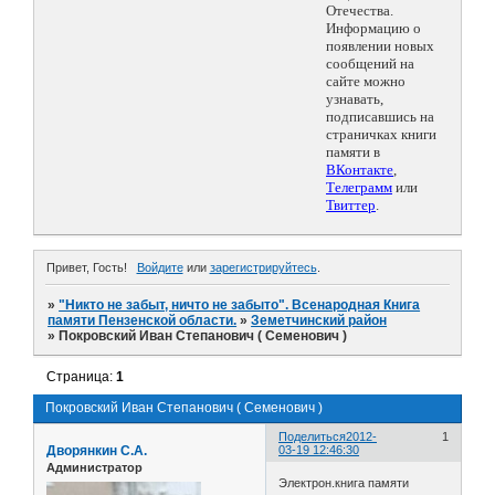
Отечества.
Информацию о
появлении новых
сообщений на
сайте можно
узнавать,
подписавшись на
страничках книги
памяти в
ВКонтакте
,
Телеграмм
или
Твиттер
.
Привет, Гость!
Войдите
или
зарегистрируйтесь
.
»
"Никто не забыт, ничто не забыто". Всенародная Книга
памяти Пензенской области.
»
Земетчинский район
»
Покровский Иван Степанович ( Семенович )
Страница:
1
Покровский Иван Степанович ( Семенович )
Поделиться
2012-
1
Дворянкин С.А.
03-19 12:46:30
Администратор
Электрон.книга памяти