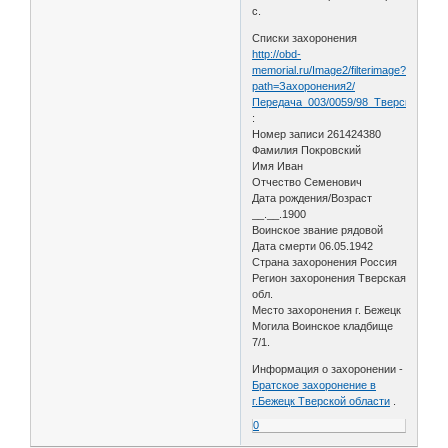
с.
Списки захоронения
http://obd-
memorial.ru/Image2/filterimage?
path=Захоронения2/
Передача_003/0059/98_Тверская_обл
:
Номер записи 261424380
Фамилия Покровский
Имя Иван
Отчество Семенович
Дата рождения/Возраст
__.__.1900
Воинское звание рядовой
Дата смерти 06.05.1942
Страна захоронения Россия
Регион захоронения Тверская
обл.
Место захоронения г. Бежецк
Могила Воинское кладбище
7/1.
Информация о захоронении -
Братское захоронение в
г.Бежецк Тверской области
.
0