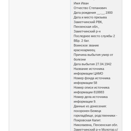
Имя Иван
Отчество Степанович
Дата рождения __.__.1900
Дата и место призыва
Заметчинский РВК,
Пензенская обл.,
Заметчинский р-н
Последнее место службы 2
ВБр. 2 бат.
Воинское звание
красноармеец
Причина выбытия умер от
болезни
Дата выбытия 27.04.1942
Название источника
информации ЦАМО
Номер фонда источника
информации 58
Номер описи источника
информации 818883
Номер дела источника
информации 9.
Данные из донесения:
похоронен Бежецк
горкладбище, родственники -
Покровская Капит.
Николаевна, Пензенская обл.
Заметчинский р-н Молотор.с/