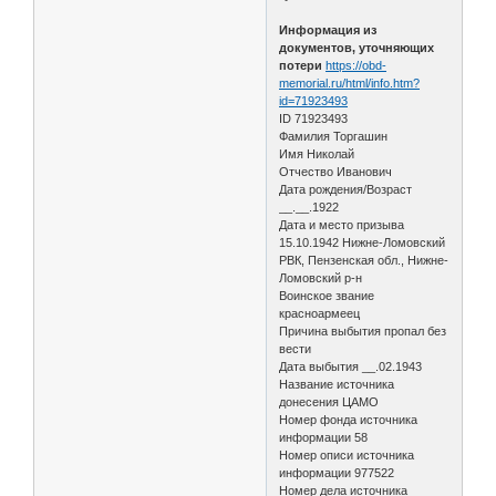
Информация из
документов, уточняющих
потери
https://obd-
memorial.ru/html/info.htm?
id=71923493
ID 71923493
Фамилия Торгашин
Имя Николай
Отчество Иванович
Дата рождения/Возраст
__.__.1922
Дата и место призыва
15.10.1942 Нижне-Ломовский
РВК, Пензенская обл., Нижне-
Ломовский р-н
Воинское звание
красноармеец
Причина выбытия пропал без
вести
Дата выбытия __.02.1943
Название источника
донесения ЦАМО
Номер фонда источника
информации 58
Номер описи источника
информации 977522
Номер дела источника