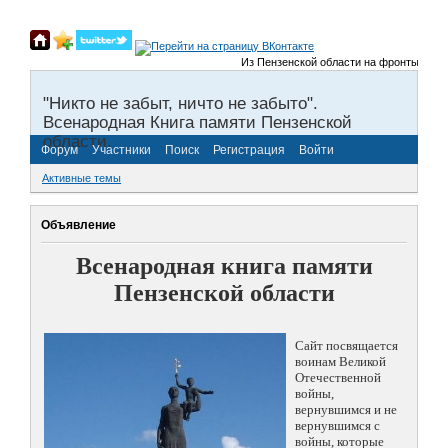
Из Пензенской области на фронты Великой
"Никто не забыт, ничто не забыто".
Всенародная Книга памяти Пензенской
области.
Форум
Участники
Поиск
Регистрация
Войти
Активные темы
Объявление
Всенародная книга памяти
Пензенской области
Сайт посвящается
воинам Великой
Отечественной
войны,
вернувшимся и не
вернувшимся с
войны, которые