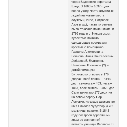
через Вадовские ворота на
Шацк. В 1663 и 1697 годах,
после ухода части служилых
людей на новые места
службы (Пенза, Петровск,
Азов и др.), часть их земель
была отказана помещикам. В
1795 году в с. Никольском,
Кувак тож, помимо
однодворцев проживали
крестьяне помещиков
Гаврилы Алексеевича
Воинова, Анны Пантелеевны
Дубасовой, Екатерины
Павловны Кроминой (?) и
детей помещика
Битяговского, всего в 176
дворах, всей пашни – 3143
дес., сенокоса – 453, леса –
1067, всех земель – 4870 дес.
Село занимало 177 десятин
на левом берегу Нор-
Ломовки, имелась церковь во
имя Николая Чудотворца и 2
мельницы на реке. В 1843
году построен деревянный
храм во имя святой
великомученицы Варвары. В