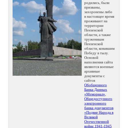
родились, были
призваны,
захоронены либо
в настоящее время
проживают на
территории
Пензенской
области, а также
труженикам
Пензенской
области, ковавшим
Победу в тылу.
Основой
наполнения сайта
являются военные
архивные
документы с
сайтов
Обобщенного
Банка Данных
«Мемориал»
,
Общедоступного
электронного
банка документов
«Подвиг Народа в
Великой
Отечественной
войне 1941-1945