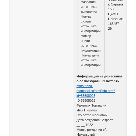
Название
г. Саратов
источника
158
донесения
ЦАМО
Номер
Пензенский ВПП
фонда
163457
источника
29
информации
Номер
описи
источника
информации
Номер дела
источника
информации
Информация из донесения
о безвозвратных потерях
https://obd-
memorial.ru/html/info.htm?
id=53508025
ID 53508025
Фамилия Торгашин
Имя Николай
Отчество Иванович
Дата рождения/Возраст
__.__.1922
Место рождения с/с
Никольский