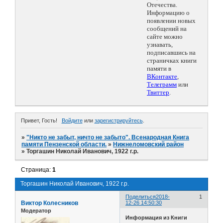
Отечества.
Информацию о
появлении новых
сообщений на
сайте можно
узнавать,
подписавшись на
страничках книги
памяти в
ВКонтакте
,
Телеграмм
или
Твиттер
.
Привет, Гость!
Войдите
или
зарегистрируйтесь
.
»
"Никто не забыт, ничто не забыто". Всенародная Книга
памяти Пензенской области.
»
Нижнеломовский район
»
Торгашин Николай Иванович, 1922 г.р.
Страница:
1
Торгашин Николай Иванович, 1922 г.р.
Поделиться
2018-
1
Виктор Колесников
12-26 14:50:30
Модератор
Информация из Книги