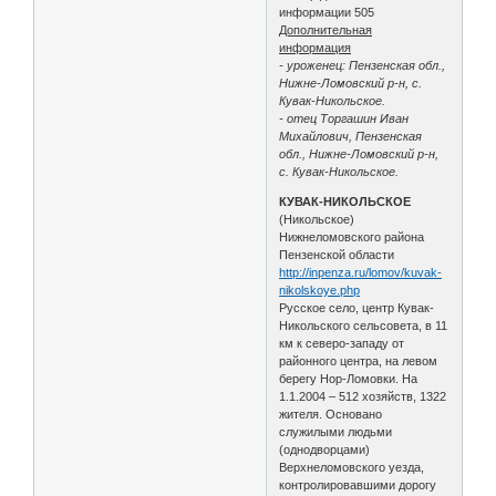
информации 505
Дополнительная
информация
- уроженец: Пензенская обл.,
Нижне-Ломовский р-н, с.
Кувак-Никольское.
- отец Торгашин Иван
Михайлович, Пензенская
обл., Нижне-Ломовский р-н,
с. Кувак-Никольское.
КУВАК-НИКОЛЬСКОЕ
(Никольское)
Нижнеломовского района
Пензенской области
http://inpenza.ru/lomov/kuvak-
nikolskoye.php
Русское село, центр Кувак-
Никольского сельсовета, в 11
км к северо-западу от
районного центра, на левом
берегу Нор-Ломовки. На
1.1.2004 – 512 хозяйств, 1322
жителя. Основано
служилыми людьми
(однодворцами)
Верхнеломовского уезда,
контролировавшими дорогу