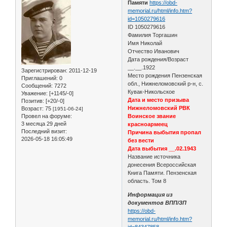
Памяти
https://obd-
memorial.ru/html/info.htm?
id=1050279616
ID 1050279616
Фамилия Торгашин
Имя Николай
Отчество Иванович
Дата рождения/Возраст
__.__.1922
Зарегистрирован
: 2011-12-19
Место рождения Пензенская
Приглашений:
0
обл., Нижнеломовский р-н, с.
Сообщений:
7272
Кувак-Никольское
Уважение:
[+1145/-0]
Дата и место призыва
Позитив:
[+20/-0]
Нижнеломовский РВК
Возраст:
75
[1951-06-24]
Провел на форуме:
Воинское звание
3 месяца 29 дней
красноармеец
Последний визит:
Причина выбытия пропал
2026-05-18 16:05:49
без вести
Дата выбытия __.02.1943
Название источника
донесения Всероссийская
Книга Памяти. Пензенская
область. Том 8
Информация из
документов ВПП/ЗП
https://obd-
memorial.ru/html/info.htm?
id=84347858