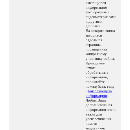
имеющуюся
информацию
фотографиями,
видеоматериалами
и другими
данными.
На каждого воина
заводится
отдельная
страница,
посвященная
конкретному
участнику войны.
Прежде чем
начать
обрабатывать
информацию,
прочитайте,
пожалуйста, тему
-
Как размещать
информацию
.
Любая Ваша
дополнительная
информация очень
важна для
увековечивания
памяти
защитников