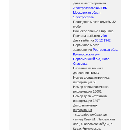
Дата и место призыва
Электростальский ГВК,
Московская обл., г.
Электросталь
Последнее место службы 32
мсбр
Воинское звание старшина
Причина выбытия
убит
Дата выбытия
30.12.1942
Первичное место
захоронения
Ростовская обл.,
Криворожский р-н,
Первомайский с/с, Ново-
Спасовка
Название источника
донесения ЦАМО
Номер фонда источника
информации 58
Номер описи источника
информации 18001
Номер дела источника
информации 1497
Дополнительная
информация
- командир отделения;
- отец Иван М., Пензенская
обл., Н.Коломенский р-н, с.
Кувак-Никольское.