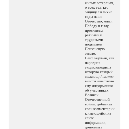
живых ветеранах,
о всех тех, кто
защищал в лихие
годы наше
Отечество, ковал
Победу в тылу,
прославлял
ратными и
трудовыми
подвигами
Пензенскую
землю.
Сайт задуман, как
народная
энциклопедия, в
которую каждый
желающий может
внести известную
ему информацию
об участниках
Великой
Отечественной
войны, добавить
свои комментарии
к имеющейся на
сайте
информации,
дополнить