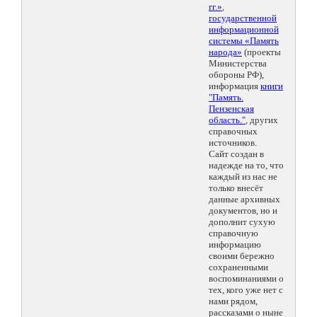
гг.»
,
государственной
информационной
системы «Память
народа»
(проекты
Министерства
обороны РФ),
информация
книги
"Память.
Пензенская
область."
, других
справочных
источников.
Сайт создан в
надежде на то, что
каждый из нас не
только внесёт
данные архивных
документов, но и
дополнит сухую
справочную
информацию
своими бережно
сохраненными
воспоминаниями о
тех, кого уже нет с
нами рядом,
рассказами о ныне