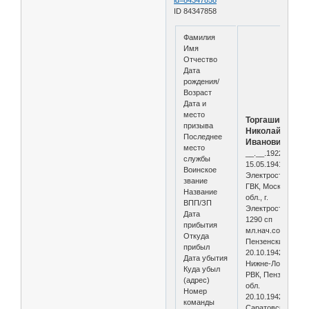
ID 84347858
Фамилия
Имя
Отчество
Дата
рождения/
Возраст
Дата и
место
Торгашин
призыва
Николай
Последнее
Иванович
место
__.__.1922
службы
15.05.1941
Воинское
Электростальски
звание
ГВК, Московская
Название
обл., г.
ВПП/ЗП
Электросталь
Дата
1290 сп
прибытия
мл.нач.состав
Откуда
Пензенский ВПП
прибыл
20.10.1942
Дата убытия
Нижне-Ломовски
Куда убыл
РВК, Пензенская
(адрес)
обл.
Номер
20.10.1942
команды
Саратовская обл.