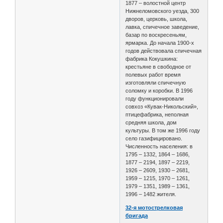
1877 – волостной центр
Нижнеломовского уезда, 300
дворов, церковь, школа,
лавка, спичечное заведение,
базар по воскресеньям,
ярмарка. До начала 1900-х
годов действовала спичечная
фабрика Кокушкина:
крестьяне в свободное от
полевых работ время
изготовляли спичечную
соломку и коробки. В 1996
году функционировали
совхоз «Кувак-Никольский»,
птицефабрика, неполная
средняя школа, дом
культуры. В том же 1996 году
село газифицировано.
Численность населения: в
1795 – 1332, 1864 – 1686,
1877 – 2194, 1897 – 2219,
1926 – 2609, 1930 – 2681,
1959 – 1215, 1970 – 1261,
1979 – 1351, 1989 – 1361,
1996 – 1482 жителя.
32-я мотострелковая
бригада