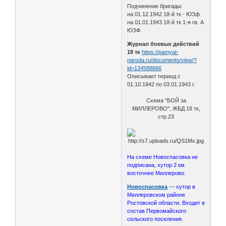
Подчинение бригады:
на 01.12.1942 18-й тк - ЮЗф
на 01.01.1943 18-й тк 1-я гв. А
ЮЗФ
Журнал боевых действий
18 тк
https://pamyat-
naroda.ru/documents/view/?
id=134588666
Описывает период с
01.10.1942 по 03.01.1943 г.
Схема "БОЙ за
МИЛЛЕРОВО", ЖБД 18 тк,
стр.23
На схеме Новоспасовка не
подписана, хутор 2 км
восточнее Миллерово.
Новоспасовка
—
хутор в
Миллеровском районе
Ростовской области. Входит в
состав Первомайского
сельского поселения.