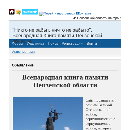
Из Пензенской области на фронты Велик
"Никто не забыт, ничто не забыто".
Всенародная Книга памяти Пензенской
области.
Форум
Участники
Поиск
Регистрация
Войти
Активные темы
Объявление
Всенародная книга памяти
Пензенской области
Сайт посвящается
воинам Великой
Отечественной
войны,
вернувшимся и не
вернувшимся с
войны, которые