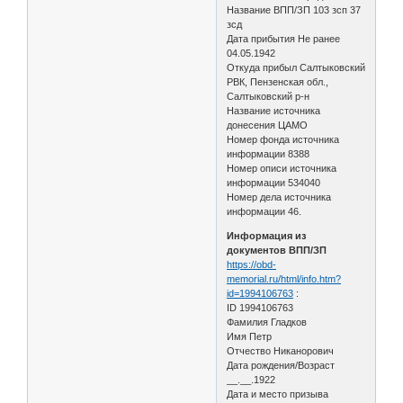
Название ВПП/ЗП 103 зсп 37
зсд
Дата прибытия Не ранее
04.05.1942
Откуда прибыл Салтыковский
РВК, Пензенская обл.,
Салтыковский р-н
Название источника
донесения ЦАМО
Номер фонда источника
информации 8388
Номер описи источника
информации 534040
Номер дела источника
информации 46.
Информация из
документов ВПП/ЗП
https://obd-
memorial.ru/html/info.htm?
id=1994106763
:
ID 1994106763
Фамилия Гладков
Имя Петр
Отчество Никанорович
Дата рождения/Возраст
__.__.1922
Дата и место призыва