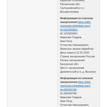
Ефросия Осиповна,
Пензенская обл.
Салтыковский р-н с.
Воскресеновка.
Информация из списков
захоронения
https://obd-
memorial.ru/html/info.htm?
id=1153263821
:
ID 1153263821
Фамилия Гладков
Имя Петр
Отчество Никанорович
Воинское звание ефрейтор
Дата смерти 22.02.1943
Страна захоронения Россия
Регион захоронения
Калужская обл.
Место захоронения
Думиничский р-н, д. Высокое.
Информация из списков
захоронения
https://obd-
memorial.ru/html/info.htm?
id=260492768
:
ID 260492768
Фамилия Гладков
Имя Петр
Отчество Никонорович