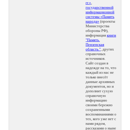
гг.»
,
государственной
информационной
системы «Память
народа»
(проекты
Министерства
обороны РФ),
информация
книги
"Память.
Пензенская
область."
, других
справочных
источников.
Сайт создан в
надежде на то, что
каждый из нас не
только внесёт
данные архивных
документов, но и
дополнит сухую
справочную
информацию
своими бережно
сохраненными
воспоминаниями о
тех, кого уже нет с
нами рядом,
рассказами о ныне