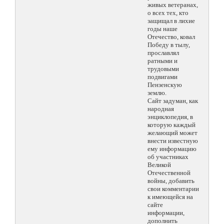
живых ветеранах,
о всех тех, кто
защищал в лихие
годы наше
Отечество, ковал
Победу в тылу,
прославлял
ратными и
трудовыми
подвигами
Пензенскую
землю.
Сайт задуман, как
народная
энциклопедия, в
которую каждый
желающий может
внести известную
ему информацию
об участниках
Великой
Отечественной
войны, добавить
свои комментарии
к имеющейся на
сайте
информации,
дополнить