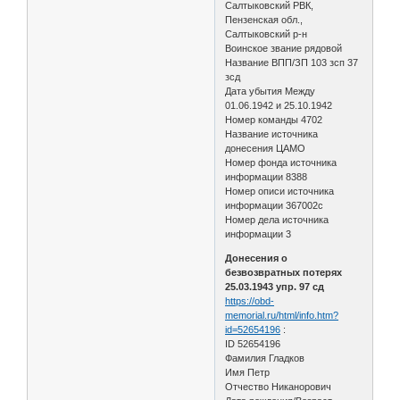
Салтыковский РВК,
Пензенская обл.,
Салтыковский р-н
Воинское звание рядовой
Название ВПП/ЗП 103 зсп 37
зсд
Дата убытия Между
01.06.1942 и 25.10.1942
Номер команды 4702
Название источника
донесения ЦАМО
Номер фонда источника
информации 8388
Номер описи источника
информации 367002с
Номер дела источника
информации 3
Донесения о
безвозвратных потерях
25.03.1943 упр. 97 сд
https://obd-
memorial.ru/html/info.htm?
id=52654196
:
ID 52654196
Фамилия Гладков
Имя Петр
Отчество Никанорович