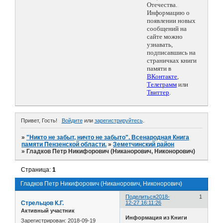
Отечества.
Информацию о
появлении новых
сообщений на
сайте можно
узнавать,
подписавшись на
страничках книги
памяти в
ВКонтакте
,
Телеграмм
или
Твиттер
.
Привет, Гость!
Войдите
или
зарегистрируйтесь
.
»
"Никто не забыт, ничто не забыто". Всенародная Книга
памяти Пензенской области.
»
Земетчинский район
»
Гладков Петр Никифорович (Никанорович, Никонорович)
Страница:
1
Гладков Петр Никифорович (Никанорович, Никонорович)
Поделиться
2018-
1
Стрельцов К.Г.
12-27 16:11:26
Активный участник
Информация из Книги
Зарегистрирован
: 2018-09-19