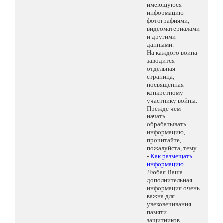
имеющуюся
информацию
фотографиями,
видеоматериалами
и другими
данными.
На каждого воина
заводится
отдельная
страница,
посвященная
конкретному
участнику войны.
Прежде чем
начать
обрабатывать
информацию,
прочитайте,
пожалуйста, тему
-
Как размещать
информацию
.
Любая Ваша
дополнительная
информация очень
важна для
увековечивания
памяти
защитников