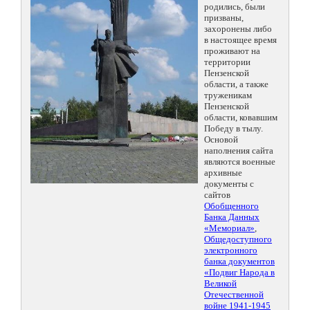
родились, были
призваны,
захоронены либо
в настоящее время
проживают на
территории
Пензенской
области, а также
труженикам
Пензенской
области, ковавшим
Победу в тылу.
Основой
наполнения сайта
являются военные
архивные
документы с
сайтов
Обобщенного
Банка Данных
«Мемориал»
,
Общедоступного
электронного
банка документов
«Подвиг Народа в
Великой
Отечественной
войне 1941-1945