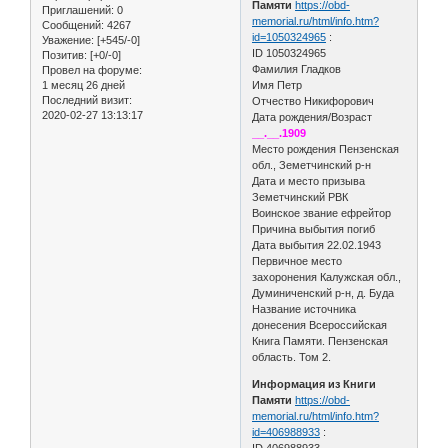
Памяти
https://obd-
Приглашений:
0
memorial.ru/html/info.htm?
Сообщений:
4267
id=1050324965
:
Уважение:
[+545/-0]
ID 1050324965
Позитив:
[+0/-0]
Фамилия Гладков
Провел на форуме:
1 месяц 26 дней
Имя Петр
Последний визит:
Отчество Никифорович
2020-02-27 13:13:17
Дата рождения/Возраст
__.__.1909
Место рождения Пензенская
обл., Земетчинский р-н
Дата и место призыва
Земетчинский РВК
Воинское звание ефрейтор
Причина выбытия погиб
Дата выбытия 22.02.1943
Первичное место
захоронения Калужская обл.,
Думиниченский р-н, д. Буда
Название источника
донесения Всероссийская
Книга Памяти. Пензенская
область. Том 2.
Информация из Книги
Памяти
https://obd-
memorial.ru/html/info.htm?
id=406988933
:
ID 406988933