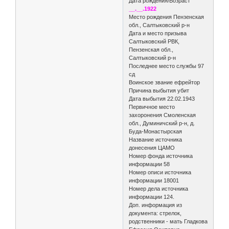
Дата рождения/Возраст
__.__.1922
Место рождения Пензенская
обл., Салтыковский р-н
Дата и место призыва
Салтыковский РВК,
Пензенская обл.,
Салтыковский р-н
Последнее место службы 97
сд
Воинское звание ефрейтор
Причина выбытия убит
Дата выбытия 22.02.1943
Первичное место
захоронения Смоленская
обл., Думиничский р-н, д.
Буда-Монастырская
Название источника
донесения ЦАМО
Номер фонда источника
информации 58
Номер описи источника
информации 18001
Номер дела источника
информации 124.
Доп. информация из
документа: стрелок,
родственники - мать Гладкова