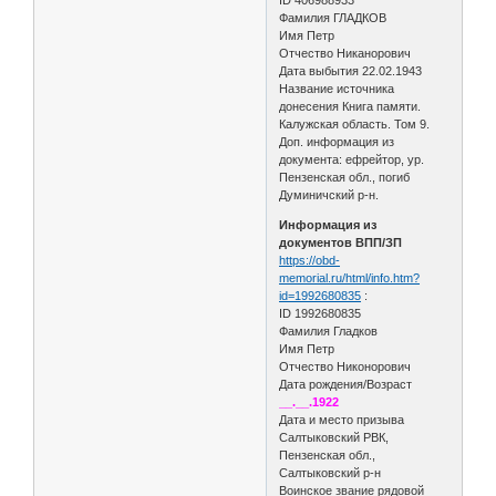
Фамилия ГЛАДКОВ
Имя Петр
Отчество Никанорович
Дата выбытия 22.02.1943
Название источника
донесения Книга памяти.
Калужская область. Том 9.
Доп. информация из
документа: ефрейтор, ур.
Пензенская обл., погиб
Думиничский р-н.
Информация из
документов ВПП/ЗП
https://obd-
memorial.ru/html/info.htm?
id=1992680835
:
ID 1992680835
Фамилия Гладков
Имя Петр
Отчество Никонорович
Дата рождения/Возраст
__.__.1922
Дата и место призыва
Салтыковский РВК,
Пензенская обл.,
Салтыковский р-н
Воинское звание рядовой