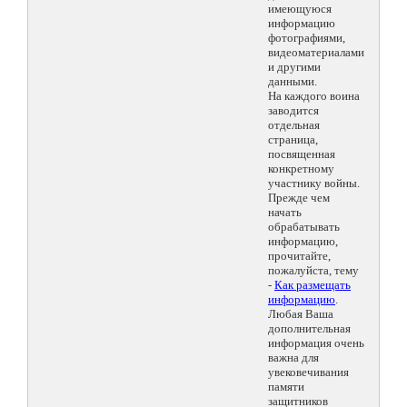
имеющуюся
информацию
фотографиями,
видеоматериалами
и другими
данными.
На каждого воина
заводится
отдельная
страница,
посвященная
конкретному
участнику войны.
Прежде чем
начать
обрабатывать
информацию,
прочитайте,
пожалуйста, тему
-
Как размещать
информацию
.
Любая Ваша
дополнительная
информация очень
важна для
увековечивания
памяти
защитников