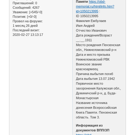
Памяти
https://obd-
Приглашений:
0
memorial.ru/html/info.htm?
Сообщений:
4267
id=1050213995
:
Уважение:
[+545/-0]
ID 1050213995
Позитив:
[+0/-0]
Фамилия Ембулаев
Провел на форуме:
1 месяц 26 дней
Имя Андрей
Последний визит:
Отчество Иванович
2020-02-27 13:13:17
Дата рождения/Возраст
__.__.1911
Место рождения Пензенская
обл., Нижнеломовский р-н
Дата и место призыва
Нижнеломовский РВК
Воинское звание
красноармеец
Причина выбытия погиб
Дата выбытия 13.07.1942
Первичное место
захоронения Калужская обл.,
Думиничский р-н, д. Буда-
Монастырская
Название источника
донесения Всероссийская
Книга Памяти. Пензенская
область. Том 3.
Информация из
документов ВПП/ЗП
https://obd-