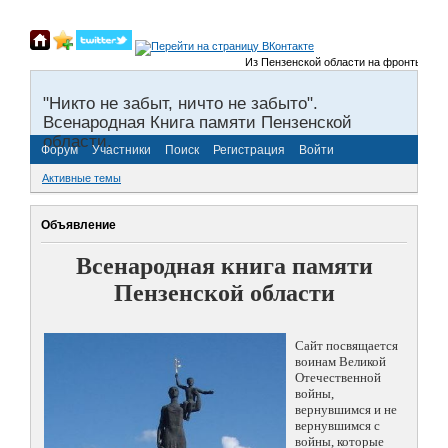
Из Пензенской области на фронты Велико
"Никто не забыт, ничто не забыто".
Всенародная Книга памяти Пензенской
области.
Форум
Участники
Поиск
Регистрация
Войти
Активные темы
Объявление
Всенародная книга памяти
Пензенской области
Сайт посвящается
воинам Великой
Отечественной
войны,
вернувшимся и не
вернувшимся с
войны, которые