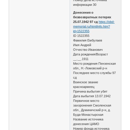
информации 30
Донесения о
безвозвратных потерях
25.07.1942 97 сд
https://obd-
memorial.ru/html/info.htm?
id=1522355
ID 1522355
Фамилия Ембулаев
Имя Андрей
Отчество Иванович
Дата рождения/Возраст
__.__.1911
Место рождения Пензенская
обл., Н.-Ломовский р-н
Последнее место службы 97
сд
Воинское звание
красноармеец
Причина выбытия убит
Дата выбытия 13.07.1942
Первичное место
захоронения Смоленская
обл., Думиничский р-н, д.
Буда-Монастырская
Название источника
донесения ЦАМО
Номер фонда источника