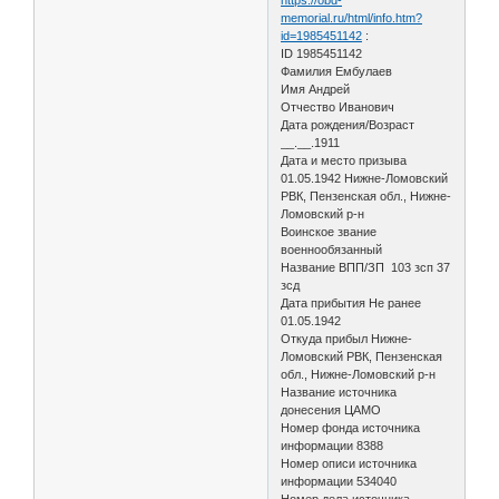
memorial.ru/html/info.htm?
id=1985451142
:
ID 1985451142
Фамилия Ембулаев
Имя Андрей
Отчество Иванович
Дата рождения/Возраст
__.__.1911
Дата и место призыва
01.05.1942 Нижне-Ломовский
РВК, Пензенская обл., Нижне-
Ломовский р-н
Воинское звание
военнообязанный
Название ВПП/ЗП 103 зсп 37
зсд
Дата прибытия Не ранее
01.05.1942
Откуда прибыл Нижне-
Ломовский РВК, Пензенская
обл., Нижне-Ломовский р-н
Название источника
донесения ЦАМО
Номер фонда источника
информации 8388
Номер описи источника
информации 534040
Номер дела источника