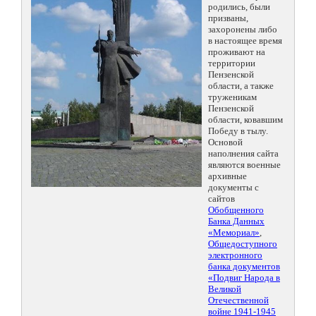
родились, были
призваны,
захоронены либо
в настоящее время
проживают на
территории
Пензенской
области, а также
труженикам
Пензенской
области, ковавшим
Победу в тылу.
Основой
наполнения сайта
являются военные
архивные
документы с
сайтов
Обобщенного
Банка Данных
«Мемориал»
,
Общедоступного
электронного
банка документов
«Подвиг Народа в
Великой
Отечественной
войне 1941-1945