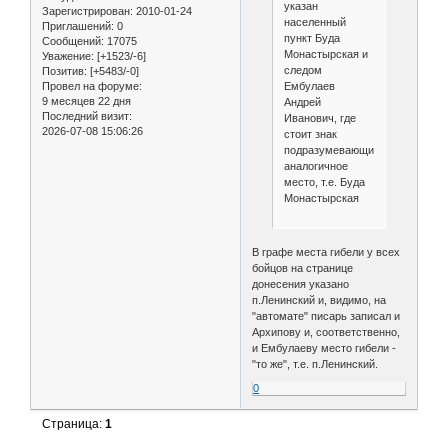
указан
Зарегистрирован
: 2010-01-24
населенный
Приглашений:
0
пункт Буда
Сообщений:
17075
Монастырская и
Уважение:
[+1523/-6]
следом
Позитив:
[+5483/-0]
Ембулаев
Провел на форуме:
9 месяцев 22 дня
Андрей
Последний визит:
Иванович, где
2026-07-08 15:06:26
стоит знак
подразумевающий
аналогичное
место, т.е. Буда
Монастырская
В графе места гибели у всех
бойцов на странице
донесения указано
п.Ленинский и, видимо, на
"автомате" писарь записал и
Архипову и, соответственно,
и Ембулаеву место гибели -
"то же", т.е. п.Ленинский.
0
Страница:
1