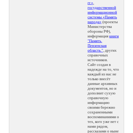
гг.»
,
государственной
информационной
системы «Память
народа»
(проекты
Министерства
обороны РФ),
информация
книги
"Память.
Пензенская
область."
, других
справочных
источников.
Сайт создан в
надежде на то, что
каждый из нас не
только внесёт
данные архивных
документов, но и
дополнит сухую
справочную
информацию
своими бережно
сохраненными
воспоминаниями о
тех, кого уже нет с
нами рядом,
рассказами о ныне