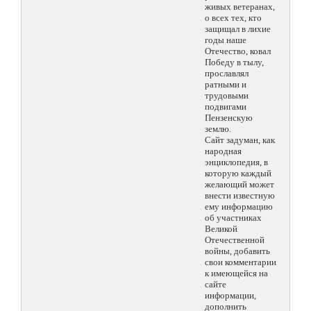
живых ветеранах,
о всех тех, кто
защищал в лихие
годы наше
Отечество, ковал
Победу в тылу,
прославлял
ратными и
трудовыми
подвигами
Пензенскую
землю.
Сайт задуман, как
народная
энциклопедия, в
которую каждый
желающий может
внести известную
ему информацию
об участниках
Великой
Отечественной
войны, добавить
свои комментарии
к имеющейся на
сайте
информации,
дополнить