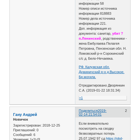
информации 58
Номер описи источника
информации 818883
Номер дела источника
информации 221.
Доп. информация из
документа: санитар,
убит ?
п.Ленинский
, родственники -
жена Ембулаева Пелагея
Петровна, Пензенская обл. Н.
Ломовский р-н Сорокинский
с/с д. Бело-Нечаевка.
РФ. Калужская обл.
Думиничский р-н д.Высокое.
Бр.могила.
Отредактировано Дворянкин
С.А. (2019-01-22 18:31:34)
+1
Поделиться
2019-
2
Гану Андрей
02-14 21:54:01
Новичок
Если внимательно
Зарегистрирован
: 2018-12-25
посмотреть на сводку
Приглашений:
0
безвозвратных потерь
Сообщений:
6
25.07.1942 97 сд
https://obd-
Уважение:
[+2/-0]