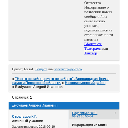
Отечества.
Информацию о
появлении новых
сообщений на
сайте можно
узнавать,
подписавшись на
страничках книги
памяти в
ВКонтакте
,
Телеграмм
или
Твиттер
.
Привет, Гость!
Войдите
или
зарегистрируйтесь
.
»
"Никто не забыт, ничто не забыто". Всенародная Книга
памяти Пензенской области.
»
Нижнеломовский район
»
Ембулаев Андрей Иванович
Страница:
1
Ембулаев Андрей Иванович
Поделиться
2019-
1
Стрельцов К.Г.
01-22 10:50:04
Активный участник
Информация из Книги
Зарегистрирован
: 2018-09-19