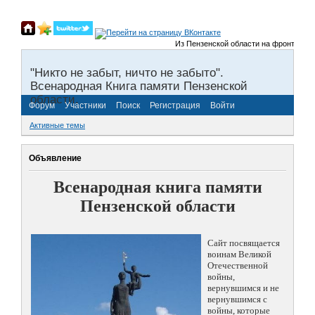
Из Пензенской области на фронты Велико
"Никто не забыт, ничто не забыто".
Всенародная Книга памяти Пензенской
области.
Форум
Участники
Поиск
Регистрация
Войти
Активные темы
Объявление
Всенародная книга памяти
Пензенской области
Сайт посвящается
воинам Великой
Отечественной
войны,
вернувшимся и не
вернувшимся с
войны, которые