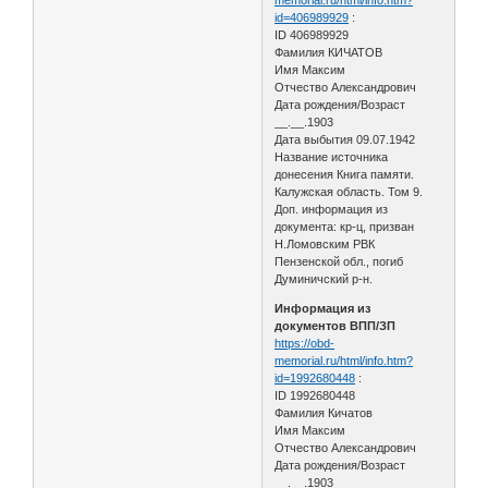
id=406989929
:
ID 406989929
Фамилия КИЧАТОВ
Имя Максим
Отчество Александрович
Дата рождения/Возраст
__.__.1903
Дата выбытия 09.07.1942
Название источника
донесения Книга памяти.
Калужская область. Том 9.
Доп. информация из
документа: кр-ц, призван
Н.Ломовским РВК
Пензенской обл., погиб
Думиничский р-н.
Информация из
документов ВПП/ЗП
https://obd-
memorial.ru/html/info.htm?
id=1992680448
:
ID 1992680448
Фамилия Кичатов
Имя Максим
Отчество Александрович
Дата рождения/Возраст
__.__.1903