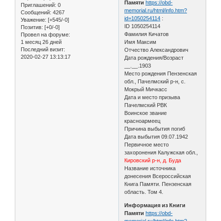
Памяти
https://obd-
Приглашений:
0
memorial.ru/html/info.htm?
Сообщений:
4267
id=1050254114
:
Уважение:
[+545/-0]
ID 1050254114
Позитив:
[+0/-0]
Фамилия Кичатов
Провел на форуме:
1 месяц 26 дней
Имя Максим
Последний визит:
Отчество Александрович
2020-02-27 13:13:17
Дата рождения/Возраст
__.__.1903
Место рождения Пензенская
обл., Пачелмский р-н, с.
Мокрый Мичкасс
Дата и место призыва
Пачелмский РВК
Воинское звание
красноармеец
Причина выбытия погиб
Дата выбытия 09.07.1942
Первичное место
захоронения Калужская обл.,
Кировский р-н, д. Буда
Название источника
донесения Всероссийская
Книга Памяти. Пензенская
область. Том 4.
Информация из Книги
Памяти
https://obd-
memorial.ru/html/info.htm?