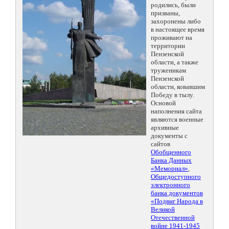
родились, были
призваны,
захоронены либо
в настоящее время
проживают на
территории
Пензенской
области, а также
труженикам
Пензенской
области, ковавшим
Победу в тылу.
Основой
наполнения сайта
являются военные
архивные
документы с
сайтов
Обобщенного
Банка Данных
«Мемориал»
,
Общедоступного
электронного
банка документов
«Подвиг Народа в
Великой
Отечественной
войне 1941-1945