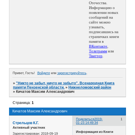
Отечества.
Информацию о
появлении новых
сообщений на
сайте можно
узнавать,
подписавшись на
страничках книги
памяти в
ВКонтакте
,
Телеграмм
или
Твиттер
.
Привет, Гость!
Войдите
или
зарегистрируйтесь
.
»
"Никто не забыт, ничто не забыто". Всенародная Книга
памяти Пензенской области.
»
Нижнеломовский район
»
Кичатов Максим Александрович
Страница:
1
Кичатов Максим Александрович
Поделиться
2019-
1
Стрельцов К.Г.
01-23 14:49:34
Активный участник
Информация из Книги
Зарегистрирован
: 2018-09-19