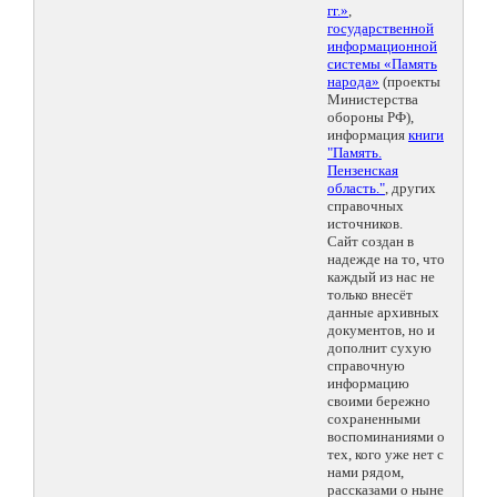
гг.»
,
государственной
информационной
системы «Память
народа»
(проекты
Министерства
обороны РФ),
информация
книги
"Память.
Пензенская
область."
, других
справочных
источников.
Сайт создан в
надежде на то, что
каждый из нас не
только внесёт
данные архивных
документов, но и
дополнит сухую
справочную
информацию
своими бережно
сохраненными
воспоминаниями о
тех, кого уже нет с
нами рядом,
рассказами о ныне