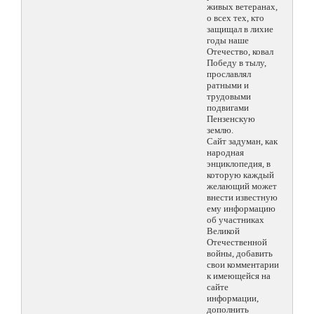
живых ветеранах,
о всех тех, кто
защищал в лихие
годы наше
Отечество, ковал
Победу в тылу,
прославлял
ратными и
трудовыми
подвигами
Пензенскую
землю.
Сайт задуман, как
народная
энциклопедия, в
которую каждый
желающий может
внести известную
ему информацию
об участниках
Великой
Отечественной
войны, добавить
свои комментарии
к имеющейся на
сайте
информации,
дополнить