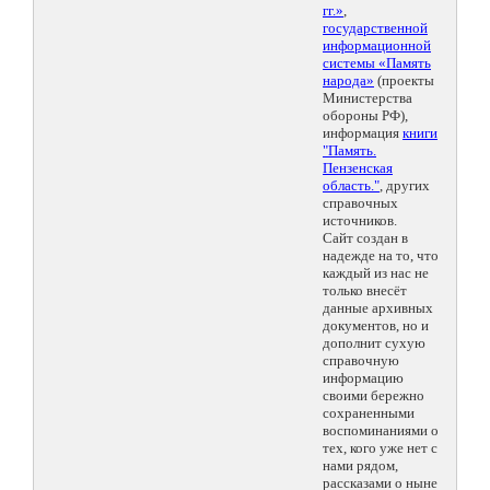
гг.»
,
государственной
информационной
системы «Память
народа»
(проекты
Министерства
обороны РФ),
информация
книги
"Память.
Пензенская
область."
, других
справочных
источников.
Сайт создан в
надежде на то, что
каждый из нас не
только внесёт
данные архивных
документов, но и
дополнит сухую
справочную
информацию
своими бережно
сохраненными
воспоминаниями о
тех, кого уже нет с
нами рядом,
рассказами о ныне