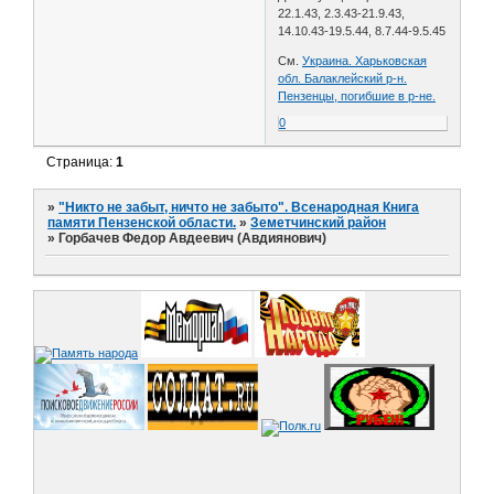
22.1.43, 2.3.43-21.9.43,
14.10.43-19.5.44, 8.7.44-9.5.45
См.
Украина. Харьковская
обл. Балаклейский р-н.
Пензенцы, погибшие в р-не.
0
Страница:
1
»
"Никто не забыт, ничто не забыто". Всенародная Книга
памяти Пензенской области.
»
Земетчинский район
»
Горбачев Федор Авдеевич (Авдиянович)