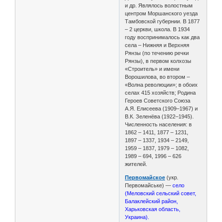
и др. Являлось волостным
центром Моршанского уезда
Тамбовской губернии. В 1877
– 2 церкви, школа. В 1934
году воспринималось как два
села – Нижняя и Верхняя
Рянзы (по течению речки
Рянзы), в первом колхозы
«Строитель» и имени
Ворошилова, во втором –
«Волна революции»; в обоих
селах 415 хозяйств; Родина
Героев Советского Союза
А.Я. Елисеева (1909–1967) и
В.К. Зеленёва (1922–1945).
Численность населения: в
1862 – 1411, 1877 – 1231,
1897 – 1337, 1934 – 2149,
1959 – 1837, 1979 – 1082,
1989 – 694, 1996 – 626
жителей.
Первомайское
(укр.
Первомайське) —
село
(Меловский сельский совет,
Балаклейский район,
Харьковская область,
Украина).