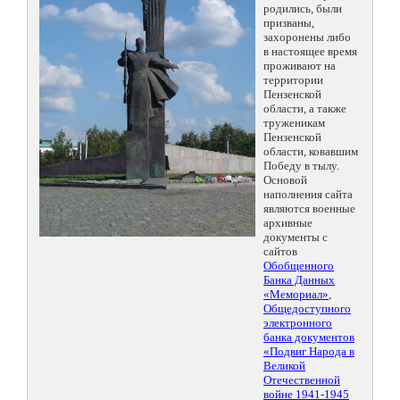
родились, были
призваны,
захоронены либо
в настоящее время
проживают на
территории
Пензенской
области, а также
труженикам
Пензенской
области, ковавшим
Победу в тылу.
Основой
наполнения сайта
являются военные
архивные
документы с
сайтов
Обобщенного
Банка Данных
«Мемориал»
,
Общедоступного
электронного
банка документов
«Подвиг Народа в
Великой
Отечественной
войне 1941-1945