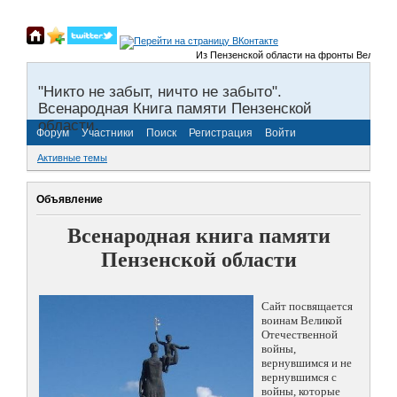
Из Пензенской области на фронты Великой Оте
"Никто не забыт, ничто не забыто".
Всенародная Книга памяти Пензенской
области.
Форум
Участники
Поиск
Регистрация
Войти
Активные темы
Объявление
Всенародная книга памяти
Пензенской области
Сайт посвящается
воинам Великой
Отечественной
войны,
вернувшимся и не
вернувшимся с
войны, которые