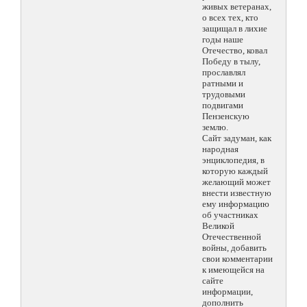
живых ветеранах,
о всех тех, кто
защищал в лихие
годы наше
Отечество, ковал
Победу в тылу,
прославлял
ратными и
трудовыми
подвигами
Пензенскую
землю.
Сайт задуман, как
народная
энциклопедия, в
которую каждый
желающий может
внести известную
ему информацию
об участниках
Великой
Отечественной
войны, добавить
свои комментарии
к имеющейся на
сайте
информации,
дополнить