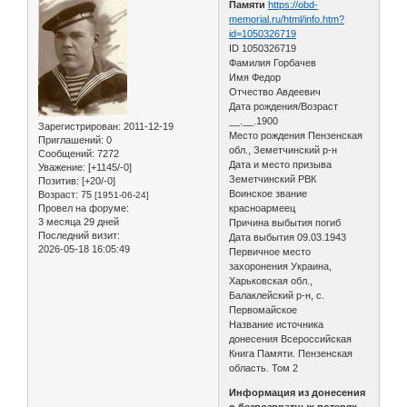
Памяти
https://obd-
memorial.ru/html/info.htm?
id=1050326719
ID 1050326719
Фамилия Горбачев
Имя Федор
Отчество Авдеевич
Дата рождения/Возраст
__.__.1900
Зарегистрирован
: 2011-12-19
Место рождения Пензенская
Приглашений:
0
обл., Земетчинский р-н
Сообщений:
7272
Дата и место призыва
Уважение:
[+1145/-0]
Земетчинский РВК
Позитив:
[+20/-0]
Воинское звание
Возраст:
75
[1951-06-24]
Провел на форуме:
красноармеец
3 месяца 29 дней
Причина выбытия погиб
Последний визит:
Дата выбытия 09.03.1943
2026-05-18 16:05:49
Первичное место
захоронения Украина,
Харьковская обл.,
Балаклейский р-н, с.
Первомайское
Название источника
донесения Всероссийская
Книга Памяти. Пензенская
область. Том 2
Информация из донесения
о безвозвратных потерях