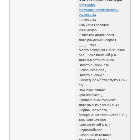
https://obd-
memorial.ru/html/info.htm?
id=2085014
ID 2085014
Фамилия Горбачев
Имя Федор
Отчество Авдиянович
Дата рождения/Возраст
__.__.1900
Место рождения Пензенская
обл., Заметченский р-н
Дата и место призыва
Заметченский РВК,
Пензенская обл.,
Заметченский р-н
Последнее место службы 263
сд
Воинское звание
красноармеец
Причина выбытия убит
Дата выбытия 09.03.1943
Первичное место
захоронения Украинская ССР,
Харьковская обл.,
Балаклейский р-н, с.
Первомайское
Название источника
донесения ЦАМО