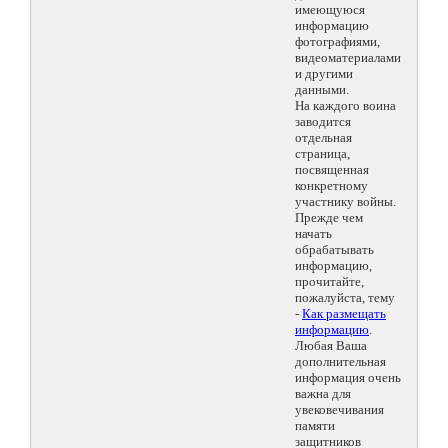
имеющуюся
информацию
фотографиями,
видеоматериалами
и другими
данными.
На каждого воина
заводится
отдельная
страница,
посвященная
конкретному
участнику войны.
Прежде чем
начать
обрабатывать
информацию,
прочитайте,
пожалуйста, тему
-
Как размещать
информацию
.
Любая Ваша
дополнительная
информация очень
важна для
увековечивания
памяти
защитников