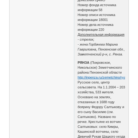
Номер фонда источника
информации 58
Номер описи источника
информации 18001
Номер дела источника
информации 220
Дополнительная информация
- стрелок;
- жена Горбачева Марина
Гавриловна, Пензенская обл.,
Заметченский р-н, с. Рянза.
РЯНЗА
(Покровское,
Никольское) Земетчинского
района Пензенской области
http://inpenza.ru/zemetchino/ryanza.php
Русское село, центр
сельсовета. На 1.1.2004 – 203
хозяйства, 533 жителя.
Основано на землях,
отказанных в 1688 году
боярину Федору Салтыкову и
его сыну Василию (см.
Салтыково). Названо по
речке. Крестьяне из вотчин
Салтыковых: село Кимры,
Кашинской вотчины, село
Девичий Рукав Шацкого уезда