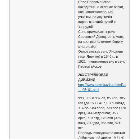
Село Первомайское
находится на склонах балки,
есть оползнеопасные
участки, по дну течёт
пересыхающий ручей с
запрудой.
Село примыкает к реке
Северский Донец, есть мост,
на противоположном берегу
много озёр.
Основано как село Янохино
(укр. Янохіне) в 1840 г., в
1921 г. переименовано в село
Первомайское.
263 СТРЕЛКОВАЯ
ДИВИЗИЯ
http://www.teatrskazka.com/Raznoe/Pe
… 05_01.html
993, 995 и 997 сп, 853 ап, 385
гап (до 15.11.41 г.), 369 оиптд,
316 рр, 584 сапб, 720 обс (720
орс), 344 медсанбат, 353
орхз, 719 атр, 128 пхп (375
пах), 709 двл, 938 ппс, 821
пкг.
Периоды вхождения в состав
Действующей армии 19.11.41-