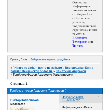
Отечества.
Информацию о
появлении новых
сообщений на
сайте можно
узнавать,
подписавшись на
страничках книги
памяти в
ВКонтакте
,
Телеграмм
или
Твиттер
.
Привет, Гость!
Войдите
или
зарегистрируйтесь
.
»
"Никто не забыт, ничто не забыто". Всенародная Книга
памяти Пензенской области.
»
Земетчинский район
»
Горбачев Федор Авдеевич (Авдиянович)
Страница:
1
Горбачев Федор Авдеевич (Авдиянович)
Поделиться
2019-
1
Виктор Колесников
01-26 05:58:42
Модератор
Информация из Книги