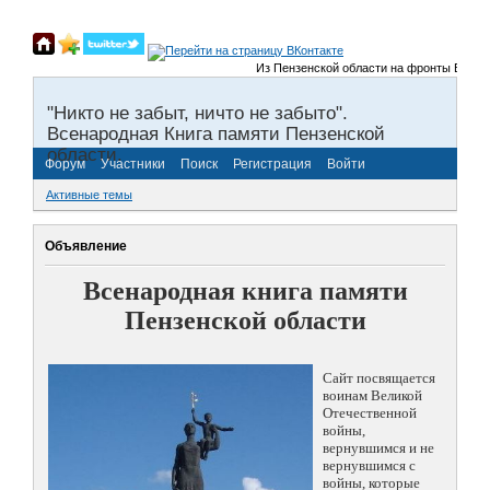
Из Пензенской области на фронты Великой
"Никто не забыт, ничто не забыто".
Всенародная Книга памяти Пензенской
области.
Форум
Участники
Поиск
Регистрация
Войти
Активные темы
Объявление
Всенародная книга памяти
Пензенской области
Сайт посвящается
воинам Великой
Отечественной
войны,
вернувшимся и не
вернувшимся с
войны, которые