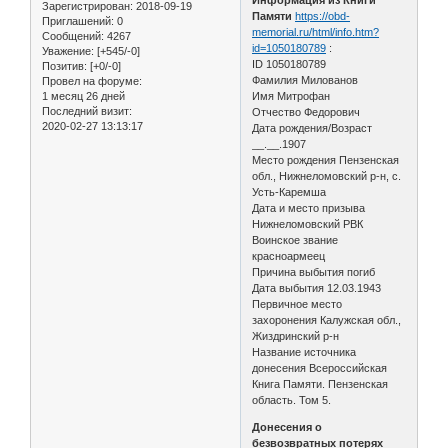
Зарегистрирован
: 2018-09-19
Памяти
https://obd-
Приглашений:
0
memorial.ru/html/info.htm?
Сообщений:
4267
id=1050180789
:
Уважение:
[+545/-0]
ID 1050180789
Позитив:
[+0/-0]
Фамилия Милованов
Провел на форуме:
1 месяц 26 дней
Имя Митрофан
Последний визит:
Отчество Федорович
2020-02-27 13:13:17
Дата рождения/Возраст
__.__.1907
Место рождения Пензенская
обл., Нижнеломовский р-н, с.
Усть-Каремша
Дата и место призыва
Нижнеломовский РВК
Воинское звание
красноармеец
Причина выбытия погиб
Дата выбытия 12.03.1943
Первичное место
захоронения Калужская обл.,
Жиздринский р-н
Название источника
донесения Всероссийская
Книга Памяти. Пензенская
область. Том 5.
Донесения о
безвозвратных потерях