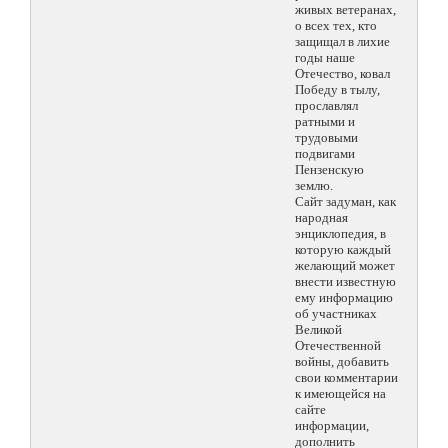
живых ветеранах,
о всех тех, кто
защищал в лихие
годы наше
Отечество, ковал
Победу в тылу,
прославлял
ратными и
трудовыми
подвигами
Пензенскую
землю.
Сайт задуман, как
народная
энциклопедия, в
которую каждый
желающий может
внести известную
ему информацию
об участниках
Великой
Отечественной
войны, добавить
свои комментарии
к имеющейся на
сайте
информации,
дополнить