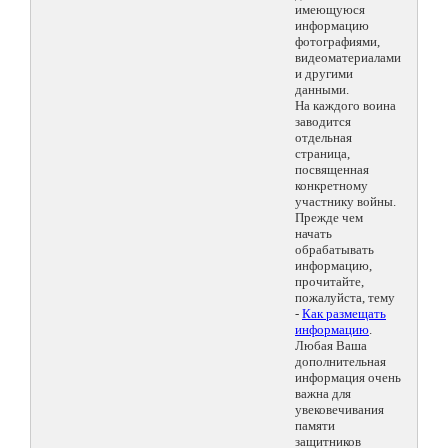
имеющуюся
информацию
фотографиями,
видеоматериалами
и другими
данными.
На каждого воина
заводится
отдельная
страница,
посвященная
конкретному
участнику войны.
Прежде чем
начать
обрабатывать
информацию,
прочитайте,
пожалуйста, тему
-
Как размещать
информацию
.
Любая Ваша
дополнительная
информация очень
важна для
увековечивания
памяти
защитников