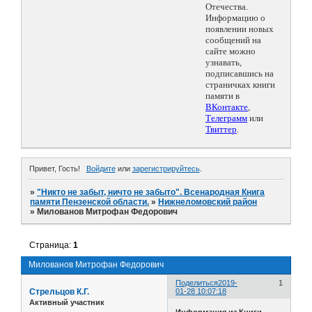
Отечества.
Информацию о
появлении новых
сообщений на
сайте можно
узнавать,
подписавшись на
страничках книги
памяти в
ВКонтакте
,
Телеграмм
или
Твиттер
.
Привет, Гость!
Войдите
или
зарегистрируйтесь
.
»
"Никто не забыт, ничто не забыто". Всенародная Книга
памяти Пензенской области.
»
Нижнеломовский район
»
Милованов Митрофан Федорович
Страница:
1
Милованов Митрофан Федорович
Поделиться
2019-
1
Стрельцов К.Г.
01-28 10:07:18
Активный участник
Информация из Книги