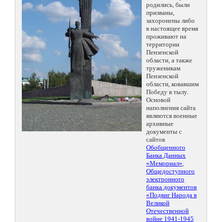
родились, были
призваны,
захоронены либо
в настоящее время
проживают на
территории
Пензенской
области, а также
труженикам
Пензенской
области, ковавшим
Победу в тылу.
Основой
наполнения сайта
являются военные
архивные
документы с
сайтов
Обобщенного
Банка Данных
«Мемориал»
,
Общедоступного
электронного
банка документов
«Подвиг Народа в
Великой
Отечественной
войне 1941-1945