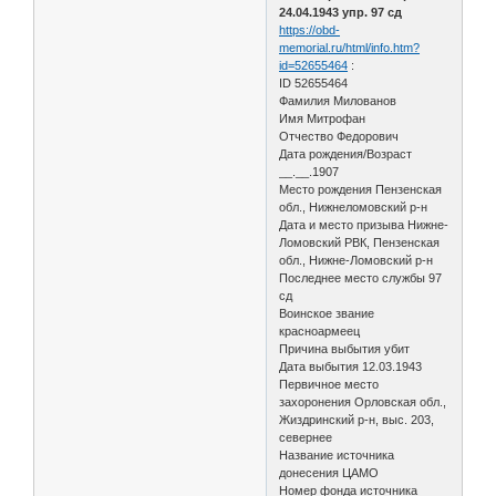
24.04.1943 упр. 97 сд
https://obd-
memorial.ru/html/info.htm?
id=52655464
:
ID 52655464
Фамилия Милованов
Имя Митрофан
Отчество Федорович
Дата рождения/Возраст
__.__.1907
Место рождения Пензенская
обл., Нижнеломовский р-н
Дата и место призыва Нижне-
Ломовский РВК, Пензенская
обл., Нижне-Ломовский р-н
Последнее место службы 97
сд
Воинское звание
красноармеец
Причина выбытия убит
Дата выбытия 12.03.1943
Первичное место
захоронения Орловская обл.,
Жиздринский р-н, выс. 203,
севернее
Название источника
донесения ЦАМО
Номер фонда источника