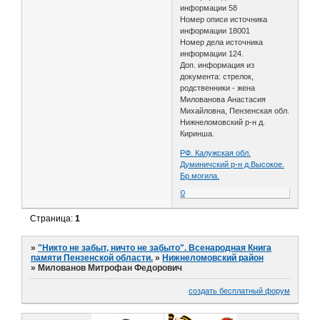
информации 58
Номер описи источника
информации 18001
Номер дела источника
информации 124.
Доп. информация из
документа: стрелок,
родственники - жена
Милованова Анастасия
Михайловна, Пензенская обл.
Нижнеломовский р-н д.
Киринша.
РФ. Калужская обл.
Думиничский р-н д.Высокое.
Бр.могила.
0
Страница:
1
»
"Никто не забыт, ничто не забыто". Всенародная Книга
памяти Пензенской области.
»
Нижнеломовский район
»
Милованов Митрофан Федорович
создать бесплатный форум