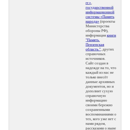
гг.»
,
государственной
информационной
системы «Память
народа»
(проекты
Министерства
обороны РФ),
информация
книги
"Память.
Пензенская
область."
, других
справочных
источников.
Сайт создан в
надежде на то, что
каждый из нас не
только внесёт
данные архивных
документов, но и
дополнит сухую
справочную
информацию
своими бережно
сохраненными
воспоминаниями о
тех, кого уже нет с
нами рядом,
рассказами о ныне