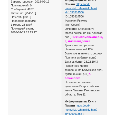
Зарегистрирован
: 2018-09-19
Памяти
https://obd-
Приглашений:
0
memorial.ru/html/info.htm?
Сообщений:
4267
id=1050314506
:
Уважение:
[+545/-0]
ID 1050314506
Позитив:
[+0/-0]
Фамилия Рыжков
Провел на форуме:
1 месяц 26 дней
Имя Сергей
Последний визит:
Отчество Степанович
2020-02-27 13:13:17
Место рождения Пензенская
обл.,
Нижнеломовский р-н,
д. Александровка
Дата и место призыва
Нижнеломовский РВК
Воинское звание мл. сержант
Причина выбытия погиб
Дата выбытия 23.02.1943
Первичное место
захоронения Калужская обл.,
Думиничский р-н,
д.
Кожановка
Название источника
донесения Всероссийская
Книга Памяти. Пензенская
область. Том 11.
Информация из Книги
Памяти
https://obd-
memorial.ru/html/info.htm?
id=406991856
: