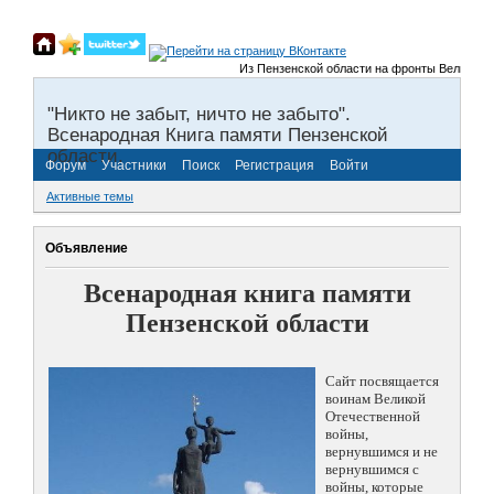
Из Пензенской области на фронты Великой Отече
"Никто не забыт, ничто не забыто".
Всенародная Книга памяти Пензенской
области.
Форум
Участники
Поиск
Регистрация
Войти
Активные темы
Объявление
Всенародная книга памяти
Пензенской области
Сайт посвящается
воинам Великой
Отечественной
войны,
вернувшимся и не
вернувшимся с
войны, которые