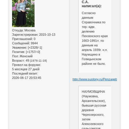
С.А.
написал(а):
Согласно
данным
Справочника по
тер.-адм.
Откуда:
Москва
делению
Зарегистрирован
: 2015-10-13
Пензенского края
Приглашений:
0
1663-1991гг. по
Сообщений:
9944
данным на
Уважение:
[+2328/-1]
апрель 1939г. н.п.
Позитив:
[+1757/-0]
Наумщино в
Пол:
Женский
Голицынском
Возраст:
49
[1976-11-19]
районе не было.
Провел на форуме:
5 месяцев 27 дней
Последний визит:
2026-06-17 20:53:45
http://www.suslony.ru/Penzagebiet/mok
НАУМОВЩИНА
(Наумовка,
Архангельское),
бывшая русская
деревня
Чернозерского,
затем
Алексеевского
сельсоветов