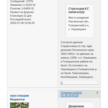
Сообщений:
17075
Уважение:
[+1523/-6]
Стрельцов К.Г.
Позитив:
[+5483/-0]
написал(а):
Провел на форуме:
9 месяцев 22 дня
Место рождения
Последний визит:
Пензенская обл.,
2026-07-08 15:06:26
Голицинский р-н,
с. Наумищино
Согласно данным
Справочника по тер.-адм.
делению Пензенского края
1663-1991гг. по данным на
апрель 1939г. н.п. Наумщино
в Голицынском районе не
было. Из похожего на
Наумищино в Голицинском р-
не были: Гороховщина,
Колобовщина, Хованщино.
0
Поделиться
2019-
3
простомария
01-30 19:43:29
Модератор
Дворянкин