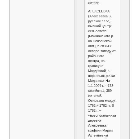
жителя.
АЛЕКСЕЕВКА
(Алексеевка I),
русское село,
бывший центр
сельсовета
[Мокшанского р-
на Пензенской
обл.], в 28 км к
северо-западу от
районного
центра, на
границе с
Мордовией, в
верховьях речки
Медаевки. На
1.1.2004 г. – 173
хозяйства, 389
жителей.
Основано между
1762 и 1782 гг. В
1782 г. –
«новопоселенная
деревня
Алексеевка»
графини Марии
Артемьевны