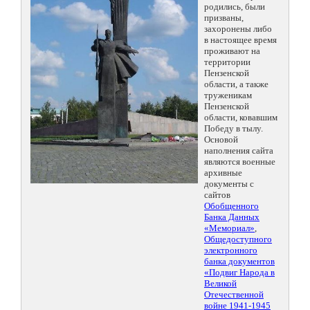
родились, были
призваны,
захоронены либо
в настоящее время
проживают на
территории
Пензенской
области, а также
труженикам
Пензенской
области, ковавшим
Победу в тылу.
Основой
наполнения сайта
являются военные
архивные
документы с
сайтов
Обобщенного
Банка Данных
«Мемориал»
,
Общедоступного
электронного
банка документов
«Подвиг Народа в
Великой
Отечественной
войне 1941-1945