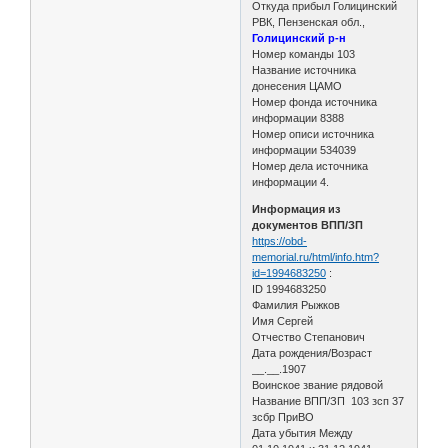
Откуда прибыл Голицинский
РВК, Пензенская обл.,
Голицинский р-н
Номер команды 103
Название источника
донесения ЦАМО
Номер фонда источника
информации 8388
Номер описи источника
информации 534039
Номер дела источника
информации 4.
Информация из
документов ВПП/ЗП
https://obd-
memorial.ru/html/info.htm?
id=1994683250
:
ID 1994683250
Фамилия Рыжков
Имя Сергей
Отчество Степанович
Дата рождения/Возраст
__.__.1907
Воинское звание рядовой
Название ВПП/ЗП 103 зсп 37
зсбр ПриВО
Дата убытия Между