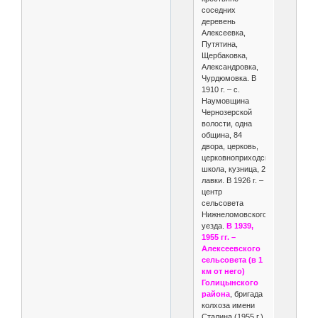
соседних
деревень
Алексеевка,
Путятина,
Щербаковка,
Александровка,
Чурдюмовка. В
1910 г. – с.
Наумовщина
Чернозерской
волости, одна
община, 84
двора, церковь,
церковноприходская
школа, кузница, 2
лавки. В 1926 г. –
центр
сельсовета
Нижнеломовского
уезда.
В 1939,
1955 гг. –
Алексеевского
сельсовета (в 1
км от него)
Голицынского
района
, бригада
колхоза имени
Сталина (1955 г.).