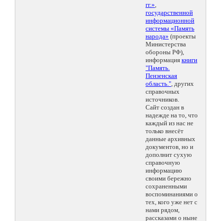
гг.»
,
государственной
информационной
системы «Память
народа»
(проекты
Министерства
обороны РФ),
информация
книги
"Память.
Пензенская
область."
, других
справочных
источников.
Сайт создан в
надежде на то, что
каждый из нас не
только внесёт
данные архивных
документов, но и
дополнит сухую
справочную
информацию
своими бережно
сохраненными
воспоминаниями о
тех, кого уже нет с
нами рядом,
рассказами о ныне