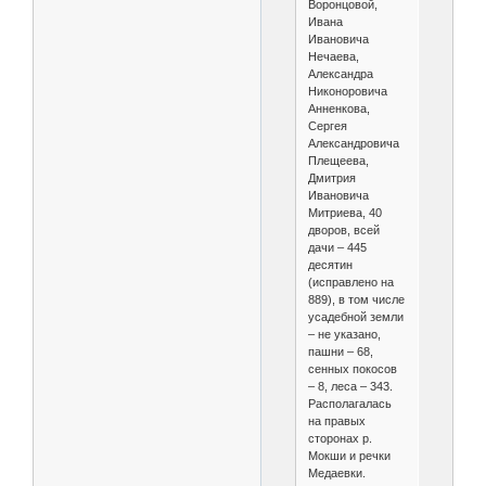
Воронцовой,
Ивана
Ивановича
Нечаева,
Александра
Никоноровича
Анненкова,
Сергея
Александровича
Плещеева,
Дмитрия
Ивановича
Митриева, 40
дворов, всей
дачи – 445
десятин
(исправлено на
889), в том числе
усадебной земли
– не указано,
пашни – 68,
сенных покосов
– 8, леса – 343.
Располагалась
на правых
сторонах р.
Мокши и речки
Медаевки.