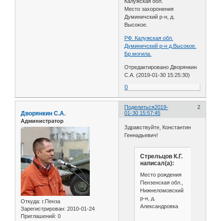
Калужская обл.
Место захоронения
Думиничский р-н, д.
Высокое.
РФ. Калужская обл.
Думиничский р-н д.Высокое.
Бр.могила.
Отредактировано Дворянкин
С.А. (2019-01-30 15:25:30)
0
Поделиться
2019-
2
Дворянкин С.А.
01-30 15:57:45
Администратор
Здравствуйте, Константин
Геннадьевич!
Стрельцов К.Г.
написал(а):
Место рождения
Пензенская обл.,
Нижнеломовский
р-н, д.
Откуда:
г.Пенза
Александровка
Зарегистрирован
: 2010-01-24
Приглашений:
0