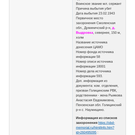
Воинское звание мл. сержант
Причина выбытия убит
Дата выбытия 23.02.1943
Первичное место
захоронения Смоленская
обл., Думиничский р-н,
д.
Выдровка
, севернее, 150 м,
холм
Название источника
донесения ЦАМО
Номер фонда источника
информации 58
Номер описи источника
информации 18001
Номер дела источника
информации 593.
Доп. информация из
документа: ком. отделения,
призван Голицинским РВК,
родственники - жена Рыжкова
Анастасия Евдокимовна,
Пензенская обл. Голицинский
р-н с. Наумищино.
Информация из списков
захоронения
https://obd-
memorial.ru/html/info.htm?
id=260495095
: