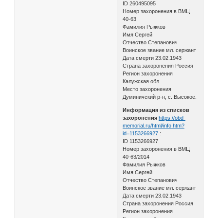
ID 260495095
Номер захоронения в ВМЦ
40-63
Фамилия Рыжков
Имя Сергей
Отчество Степанович
Воинское звание мл. сержант
Дата смерти 23.02.1943
Страна захоронения Россия
Регион захоронения
Калужская обл.
Место захоронения
Думиничский р-н, с. Высокое.
Информация из списков
захоронения
https://obd-
memorial.ru/html/info.htm?
id=1153266927
:
ID 1153266927
Номер захоронения в ВМЦ
40-63/2014
Фамилия Рыжков
Имя Сергей
Отчество Степанович
Воинское звание мл. сержант
Дата смерти 23.02.1943
Страна захоронения Россия
Регион захоронения