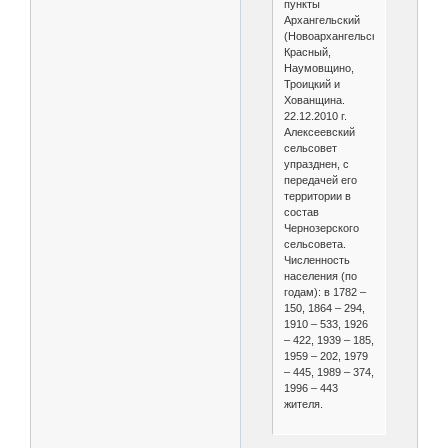
пункты
Архангельский
(Новоархангельский),
Красный,
Наумовщино,
Троицкий и
Хованщина.
22.12.2010 г.
Алексеевский
сельсовет
упразднен, с
передачей его
территории в
состав
Чернозерского
сельсовета.
Численность
населения (по
годам): в 1782 –
150, 1864 – 294,
1910 – 533, 1926
– 422, 1939 – 185,
1959 – 202, 1979
– 445, 1989 – 374,
1996 – 443
жителя.