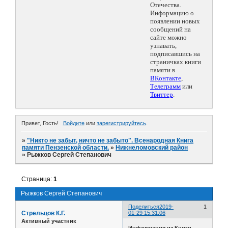
Отечества.
Информацию о
появлении новых
сообщений на
сайте можно
узнавать,
подписавшись на
страничках книги
памяти в
ВКонтакте
,
Телеграмм
или
Твиттер
.
Привет, Гость!
Войдите
или
зарегистрируйтесь
.
»
"Никто не забыт, ничто не забыто". Всенародная Книга
памяти Пензенской области.
»
Нижнеломовский район
»
Рыжков Сергей Степанович
Страница:
1
Рыжков Сергей Степанович
Поделиться
2019-
1
Стрельцов К.Г.
01-29 15:31:06
Активный участник
Информация из Книги