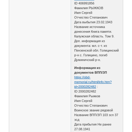
ID 406991856
Фамилия РЫЖКОВ
Имя Сергей
Отчество Степанович
Дата выбытия 23.02.1943
Название источника
донесения Книга памяти.
Калужская область. Том 9.
Доп. информация из
документа: мл. с-т. из
Пензенской обл. Голицинский
р-н с. Голицино, погиб
Думиничский р-н.
Информация из
документов ВПП/ЗП
https://obd-
memorial.ru/html/info.htm?
id=2000282482
:
ID 2000282482
Фамилия Рыжков
Имя Сергей
Отчество Степанович
Воинское звание рядовой
Название ВПП/ЗП 103 зсп 37
зсд
Дата прибытия Не ранее
27.08.1941