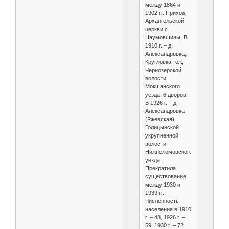
между 1864 и
1902 гг. Приход
Архангельской
церкви с.
Наумовщины. В
1910 г. – д.
Александровка,
Кругловка тож,
Чернозерской
волости
Мокшанского
уезда, 6 дворов.
В 1926 г. – д.
Александровка
(Ржевская)
Голицынской
укрупненной
волости
Нижнеломовского
уезда.
Прекратила
существование
между 1930 и
1939 гг.
Численность
населения в 1910
г. – 48, 1926 г. –
59, 1930 г. – 72