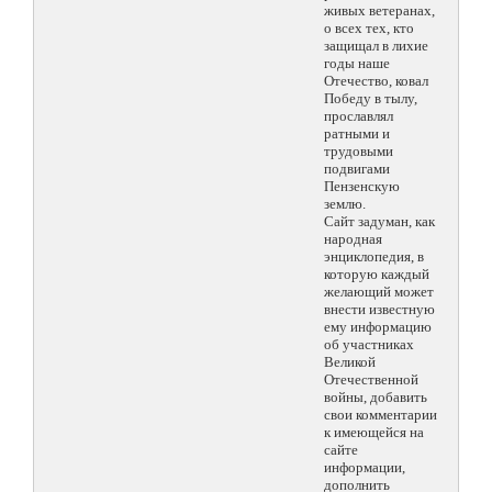
живых ветеранах,
о всех тех, кто
защищал в лихие
годы наше
Отечество, ковал
Победу в тылу,
прославлял
ратными и
трудовыми
подвигами
Пензенскую
землю.
Сайт задуман, как
народная
энциклопедия, в
которую каждый
желающий может
внести известную
ему информацию
об участниках
Великой
Отечественной
войны, добавить
свои комментарии
к имеющейся на
сайте
информации,
дополнить