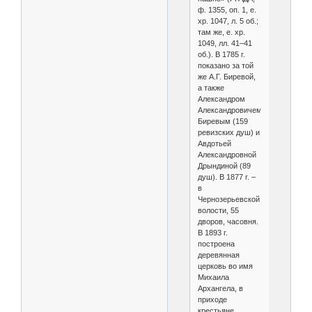
ф. 1355, оп. 1, е.
хр. 1047, л. 5 об.;
там же, е. хр.
1049, лл. 41–41
об.). В 1785 г.
показано за той
же А.Г. Биревой,
а также
Александром
Александровичем
Биревым (159
ревизских душ) и
Авдотьей
Александровной
Дрындиной (89
душ). В 1877 г. –
в
Чернозерьевской
волости, 55
дворов, часовня.
В 1893 г.
построена
деревянная
церковь во имя
Михаила
Архангела, в
приходе
крестьяне