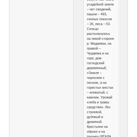
усадебной земли
– нет сведений,
пашни – 493,
сенных покосов
– 26, леса – 53.
Сельцо
располагалось
на левой стороне
р. Медаевки, на
правой –
Чурдюма и на
горе; дом
господский
деревянный;
«Земля –
чернозем с
песком, а на
гористых местах
– иловатый, с
камнем. Урожай
хлеба и травы
средствен. Лес
строевой,
дубовый и
дровяной.
Крестьяне на
оброке и на
пашне» (РГАДА,