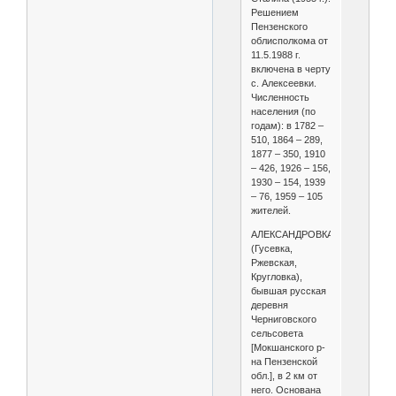
Решением
Пензенского
облисполкома от
11.5.1988 г.
включена в черту
с. Алексеевки.
Численность
населения (по
годам): в 1782 –
510, 1864 – 289,
1877 – 350, 1910
– 426, 1926 – 156,
1930 – 154, 1939
– 76, 1959 – 105
жителей.
АЛЕКСАНДРОВКА
(Гусевка,
Ржевская,
Кругловка),
бывшая русская
деревня
Черниговского
сельсовета
[Мокшанского р-
на Пензенской
обл.], в 2 км от
него. Основана