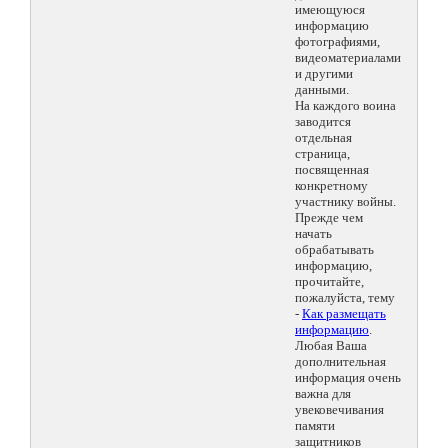
имеющуюся
информацию
фотографиями,
видеоматериалами
и другими
данными.
На каждого воина
заводится
отдельная
страница,
посвященная
конкретному
участнику войны.
Прежде чем
начать
обрабатывать
информацию,
прочитайте,
пожалуйста, тему
-
Как размещать
информацию
.
Любая Ваша
дополнительная
информация очень
важна для
увековечивания
памяти
защитников