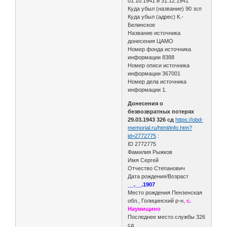
01.10.1941 и 31.12.1941
Куда убыл (название) 90 зсп
Куда убыл (адрес) К.-
Белинское
Название источника
донесения ЦАМО
Номер фонда источника
информации 8388
Номер описи источника
информации 367001
Номер дела источника
информации 1.
Донесения о
безвозвратных потерях
29.03.1943 326 сд
https://obd-
memorial.ru/html/info.htm?
id=2772775
:
ID 2772775
Фамилия Рыжков
Имя Сергей
Отчество Степанович
Дата рождения/Возраст
__.__.1907
Место рождения Пензенская
обл., Голицинский р-н,
с.
Наумищино
Последнее место службы 326
сд