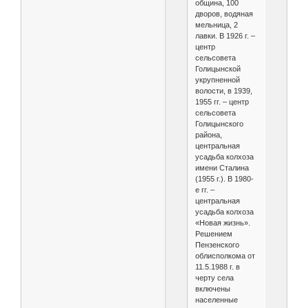
община, 100
дворов, водяная
мельница, 2
лавки. В 1926 г. –
центр
сельсовета
Голицынской
укрупненной
волости, в 1939,
1955 гг. – центр
сельсовета
Голицынского
района,
центральная
усадьба колхоза
имени Сталина
(1955 г.). В 1980-
е гг. –
центральная
усадьба колхоза
«Новая жизнь».
Решением
Пензенского
облисполкома от
11.5.1988 г. в
черту села
включены
населенные