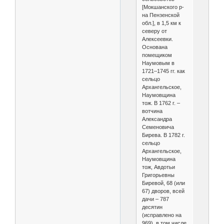
[Мокшанского р-
на Пензенской
обл.], в 1,5 км к
северу от
Алексеевки.
Основана
помещиком
Наумовым в
1721–1745 гг. как
сельцо
Архангельское,
Наумовщина
тож. В 1762 г. –
вотчина
Александра
Семеновича
Бирева. В 1782 г.
сельцо
Архангельское,
Наумовщина
тож, Авдотьи
Григорьевны
Биревой, 68 (или
67) дворов, всей
дачи – 787
десятин
(исправлено на
969), в том числе