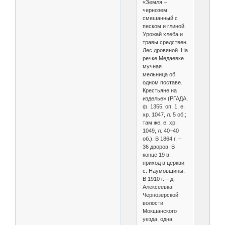
«Земля –
чернозем,
смешанный с
песком и глиной.
Урожай хлеба и
травы средствен.
Лес дровяной. На
речке Медаевке
мучная
мельница об
одном поставе.
Крестьяне на
изделье» (РГАДА,
ф. 1355, оп. 1, е.
хр. 1047, л. 5 об.;
там же, е. хр.
1049, л. 40–40
об.). В 1864 г. –
36 дворов. В
конце 19 в.
приход в церкви
с. Наумовщины.
В 1910 г. – д.
Алексеевка
Чернозерской
волости
Мокшанского
уезда, одна