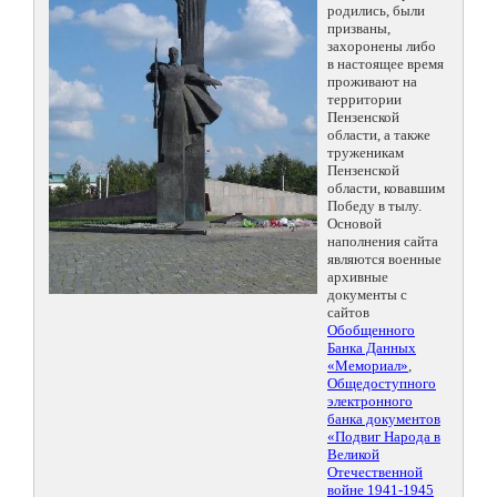
родились, были
призваны,
захоронены либо
в настоящее время
проживают на
территории
Пензенской
области, а также
труженикам
Пензенской
области, ковавшим
Победу в тылу.
Основой
наполнения сайта
являются военные
архивные
документы с
сайтов
Обобщенного
Банка Данных
«Мемориал»
,
Общедоступного
электронного
банка документов
«Подвиг Народа в
Великой
Отечественной
войне 1941-1945