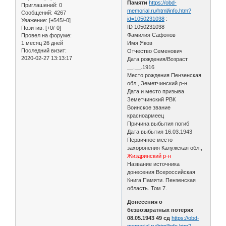
Памяти
https://obd-
Приглашений:
0
memorial.ru/html/info.htm?
Сообщений:
4267
id=1050231038
:
Уважение:
[+545/-0]
ID 1050231038
Позитив:
[+0/-0]
Фамилия Сафонов
Провел на форуме:
1 месяц 26 дней
Имя Яков
Последний визит:
Отчество Семенович
2020-02-27 13:13:17
Дата рождения/Возраст
__.__.1916
Место рождения Пензенская
обл., Земетчинский р-н
Дата и место призыва
Земетчинский РВК
Воинское звание
красноармеец
Причина выбытия погиб
Дата выбытия 16.03.1943
Первичное место
захоронения Калужская обл.,
Жиздринский р-н
Название источника
донесения Всероссийская
Книга Памяти. Пензенская
область. Том 7.
Донесения о
безвозвратных потерях
08.05.1943 49 сд
https://obd-
memorial.ru/html/info.htm?