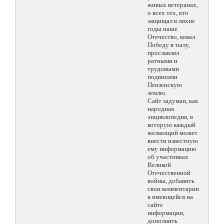
живых ветеранах,
о всех тех, кто
защищал в лихие
годы наше
Отечество, ковал
Победу в тылу,
прославлял
ратными и
трудовыми
подвигами
Пензенскую
землю.
Сайт задуман, как
народная
энциклопедия, в
которую каждый
желающий может
внести известную
ему информацию
об участниках
Великой
Отечественной
войны, добавить
свои комментарии
к имеющейся на
сайте
информации,
дополнить