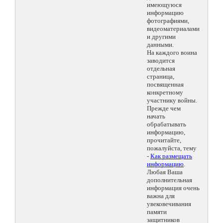
имеющуюся
информацию
фотографиями,
видеоматериалами
и другими
данными.
На каждого воина
заводится
отдельная
страница,
посвященная
конкретному
участнику войны.
Прежде чем
начать
обрабатывать
информацию,
прочитайте,
пожалуйста, тему
-
Как размещать
информацию
.
Любая Ваша
дополнительная
информация очень
важна для
увековечивания
памяти
защитников