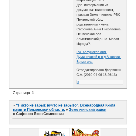
Доп. информация из
документа: телефонист,
призван Земетчинским РВК
Пензенской обл.,
родственники - жена
Сафонова Анна Николаевна,
Пензенская обл.
Земетчинский р-н с. Малая
Идеида?.
РФ. Калужская обл.
Думиничский р-н д.Высокое.
Бр.могила.
Отредактировано Дворянкин
С.А. (2019-04-06 16:26:13)
0
Страница:
1
»
"Никто не забыт, ничто не забыто". Всенародная Книга
памяти Пензенской области.
»
Земетчинский район
»
Сафонов Яков Семенович