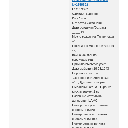
id=2559622
:
ID 2559622
Фамилия Сафонов
Имя Яков
Отчество Семенович
Дата рождения/Возраст
__.__.1916
Место рождения Пензенская
обл.
Последнее место службы 49
сд
Воинское звание
красноармеец
Причина выбытия убит
Дата выбытия 16.03.1943
Первичное место
захоронения Смоленская
обл., Думиничский р-н,
Пыренский с/с, д. Пыренка,
юго-западнее, 1 км
Название источника
донесения ЦАМО
Номер фонда источника
информации 58
Номер описи источника
информации 18001
Номер дела источника
информации 1161.