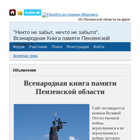
Из Пензенской области на фронты Велик
"Никто не забыт, ничто не забыто".
Всенародная Книга памяти Пензенской
области.
Форум
Участники
Поиск
Регистрация
Войти
Активные темы
Объявление
Всенародная книга памяти
Пензенской области
Сайт посвящается
воинам Великой
Отечественной
войны,
вернувшимся и не
вернувшимся с
войны, которые