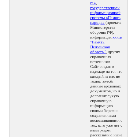
гг.»
,
государственной
информационной
системы «Память
народа»
(проекты
Министерства
обороны РФ),
информация
книги
"Память.
Пензенская
область."
, других
справочных
источников.
Сайт создан в
надежде на то, что
каждый из нас не
только внесёт
данные архивных
документов, но и
дополнит сухую
справочную
информацию
своими бережно
сохраненными
воспоминаниями о
тех, кого уже нет с
нами рядом,
рассказами о ныне