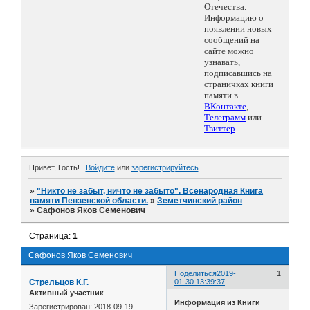
Отечества.
Информацию о
появлении новых
сообщений на
сайте можно
узнавать,
подписавшись на
страничках книги
памяти в
ВКонтакте
,
Телеграмм
или
Твиттер
.
Привет, Гость!
Войдите
или
зарегистрируйтесь
.
»
"Никто не забыт, ничто не забыто". Всенародная Книга
памяти Пензенской области.
»
Земетчинский район
»
Сафонов Яков Семенович
Страница:
1
Сафонов Яков Семенович
Поделиться
2019-
1
Стрельцов К.Г.
01-30 13:39:37
Активный участник
Информация из Книги
Зарегистрирован
: 2018-09-19