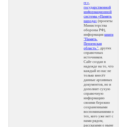
гг.»
,
государственной
информационной
системы «Память
народа»
(проекты
Министерства
обороны РФ),
информация
книги
"Память.
Пензенская
область."
, других
справочных
источников.
Сайт создан в
надежде на то, что
каждый из нас не
только внесёт
данные архивных
документов, но и
дополнит сухую
справочную
информацию
своими бережно
сохраненными
воспоминаниями о
тех, кого уже нет с
нами рядом,
рассказами о ныне