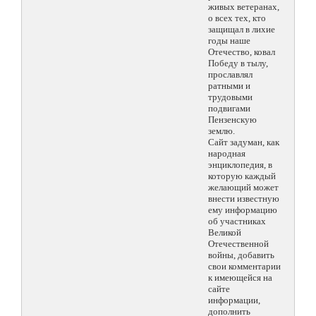
живых ветеранах,
о всех тех, кто
защищал в лихие
годы наше
Отечество, ковал
Победу в тылу,
прославлял
ратными и
трудовыми
подвигами
Пензенскую
землю.
Сайт задуман, как
народная
энциклопедия, в
которую каждый
желающий может
внести известную
ему информацию
об участниках
Великой
Отечественной
войны, добавить
свои комментарии
к имеющейся на
сайте
информации,
дополнить