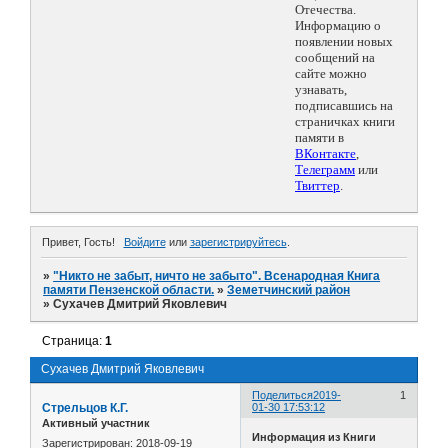
Отечества.
Информацию о
появлении новых
сообщений на
сайте можно
узнавать,
подписавшись на
страничках книги
памяти в
ВКонтакте
,
Телеграмм
или
Твиттер
.
Привет, Гость!
Войдите
или
зарегистрируйтесь
.
»
"Никто не забыт, ничто не забыто". Всенародная Книга
памяти Пензенской области.
»
Земетчинский район
»
Сухачев Дмитрий Яковлевич
Страница:
1
Сухачев Дмитрий Яковлевич
Поделиться
2019-
1
Стрельцов К.Г.
01-30 17:53:12
Активный участник
Информация из Книги
Зарегистрирован
: 2018-09-19