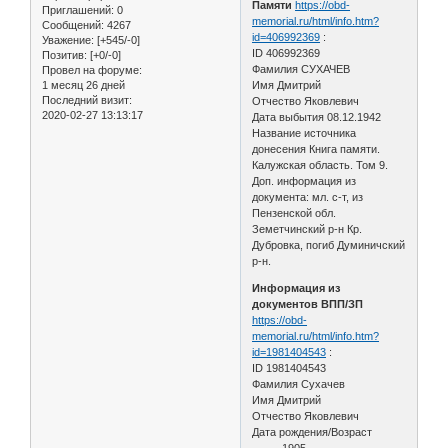
Памяти
https://obd-
Приглашений:
0
memorial.ru/html/info.htm?
Сообщений:
4267
id=406992369
:
Уважение:
[+545/-0]
ID 406992369
Позитив:
[+0/-0]
Фамилия СУХАЧЕВ
Провел на форуме:
1 месяц 26 дней
Имя Дмитрий
Последний визит:
Отчество Яковлевич
2020-02-27 13:13:17
Дата выбытия 08.12.1942
Название источника
донесения Книга памяти.
Калужская область. Том 9.
Доп. информация из
документа: мл. с-т, из
Пензенской обл.
Земетчинский р-н Кр.
Дубровка, погиб Думиничский
р-н.
Информация из
документов ВПП/ЗП
https://obd-
memorial.ru/html/info.htm?
id=1981404543
:
ID 1981404543
Фамилия Сухачев
Имя Дмитрий
Отчество Яковлевич
Дата рождения/Возраст
__.__.1905