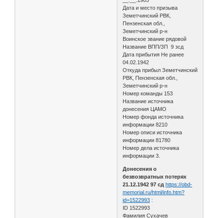
Дата и место призыва
Земетчинский РВК,
Пензенская обл.,
Земетчинский р-н
Воинское звание рядовой
Название ВПП/ЗП 9 зсд
Дата прибытия Не ранее
04.02.1942
Откуда прибыл Земетчинский
РВК, Пензенская обл.,
Земетчинский р-н
Номер команды 153
Название источника
донесения ЦАМО
Номер фонда источника
информации 8210
Номер описи источника
информации 81780
Номер дела источника
информации 3.
Донесения о
безвозвратных потерях
21.12.1942 97 сд
https://obd-
memorial.ru/html/info.htm?
id=1522993
:
ID 1522993
Фамилия Сухачев