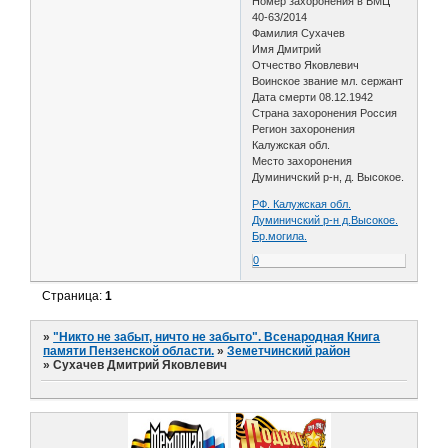
Номер захоронения в ВМЦ
40-63/2014
Фамилия Сухачев
Имя Дмитрий
Отчество Яковлевич
Воинское звание мл. сержант
Дата смерти 08.12.1942
Страна захоронения Россия
Регион захоронения
Калужская обл.
Место захоронения
Думиничский р-н, д. Высокое.
РФ. Калужская обл.
Думиничский р-н д.Высокое.
Бр.могила.
0
Страница:
1
»
"Никто не забыт, ничто не забыто". Всенародная Книга
памяти Пензенской области.
»
Земетчинский район
»
Сухачев Дмитрий Яковлевич