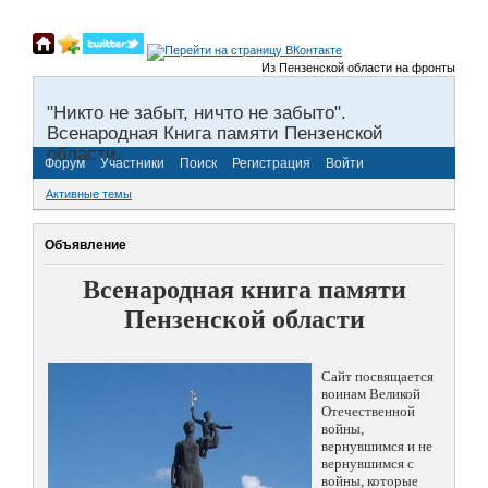
Из Пензенской области на фронты Великой
"Никто не забыт, ничто не забыто".
Всенародная Книга памяти Пензенской
области.
Форум
Участники
Поиск
Регистрация
Войти
Активные темы
Объявление
Всенародная книга памяти
Пензенской области
Сайт посвящается
воинам Великой
Отечественной
войны,
вернувшимся и не
вернувшимся с
войны, которые