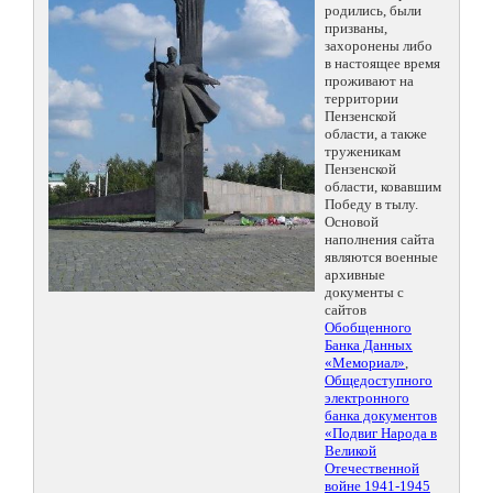
родились, были
призваны,
захоронены либо
в настоящее время
проживают на
территории
Пензенской
области, а также
труженикам
Пензенской
области, ковавшим
Победу в тылу.
Основой
наполнения сайта
являются военные
архивные
документы с
сайтов
Обобщенного
Банка Данных
«Мемориал»
,
Общедоступного
электронного
банка документов
«Подвиг Народа в
Великой
Отечественной
войне 1941-1945