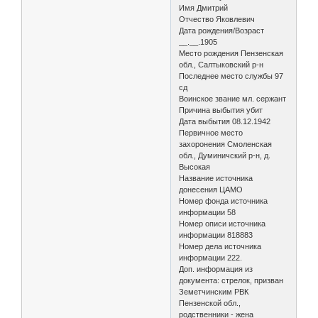
Имя Дмитрий
Отчество Яковлевич
Дата рождения/Возраст
__.__.1905
Место рождения Пензенская
обл., Салтыковский р-н
Последнее место службы 97
сд
Воинское звание мл. сержант
Причина выбытия убит
Дата выбытия 08.12.1942
Первичное место
захоронения Смоленская
обл., Думиничский р-н, д.
Высокая
Название источника
донесения ЦАМО
Номер фонда источника
информации 58
Номер описи источника
информации 818883
Номер дела источника
информации 222.
Доп. информация из
документа: стрелок, призван
Земетчинским РВК
Пензенской обл.,
родственники - жена