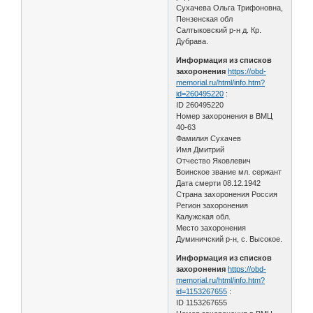
Сухачева Ольга Трифоновна,
Пензенская обл
Салтыковский р-н д. Кр.
Дубрава.
Информация из списков
захоронения
https://obd-
memorial.ru/html/info.htm?
id=260495220
:
ID 260495220
Номер захоронения в ВМЦ
40-63
Фамилия Сухачев
Имя Дмитрий
Отчество Яковлевич
Воинское звание мл. сержант
Дата смерти 08.12.1942
Страна захоронения Россия
Регион захоронения
Калужская обл.
Место захоронения
Думиничский р-н, с. Высокое.
Информация из списков
захоронения
https://obd-
memorial.ru/html/info.htm?
id=1153267655
:
ID 1153267655