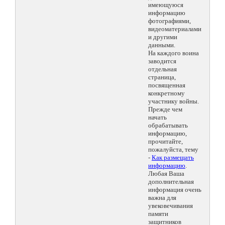
имеющуюся
информацию
фотографиями,
видеоматериалами
и другими
данными.
На каждого воина
заводится
отдельная
страница,
посвященная
конкретному
участнику войны.
Прежде чем
начать
обрабатывать
информацию,
прочитайте,
пожалуйста, тему
-
Как размещать
информацию
.
Любая Ваша
дополнительная
информация очень
важна для
увековечивания
памяти
защитников