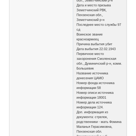
обл., Земетчинский р-н
Дата и место призыва
Земетчинский РВК,
Пензенская обл.,
Земетчинский р-н
Последнее место службы 97
сд
Воинское звание
красноармеец
Причина выбытия убит
Дата выбытия 22.02.1943
Первичное место
захоронения Смоленская
обл., Думиничский р-н, комм.
Большевик
Название источника
донесения ЦАМО
Номер фонда источника
информации 58
Номер описи источника
информации 18001
Номер дела источника
информации 124.
Доп. информация из
документа: стрелок,
родственники - мать Фомина
Маланья Герасимовна,
Пензенская обл.