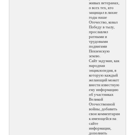
живых ветеранах,
о всех тех, кто
защищал в лихие
годы наше
Отечество, ковал
Победу в тылу,
прославлял
ратными и
трудовыми
подвигами
Пензенскую
землю.
Сайт задуман, как
народная
энциклопедия, в
которую каждый
желающий может
внести известную
ему информацию
об участниках
Великой
Отечественной
войны, добавить
свои комментарии
к имеющейся на
сайте
информации,
дополнить