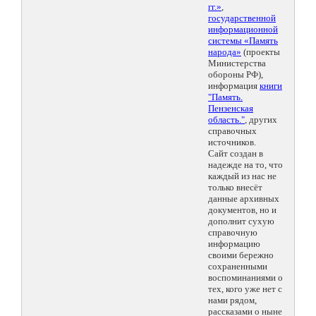
гг.»
,
государственной
информационной
системы «Память
народа»
(проекты
Министерства
обороны РФ),
информация
книги
"Память.
Пензенская
область."
, других
справочных
источников.
Сайт создан в
надежде на то, что
каждый из нас не
только внесёт
данные архивных
документов, но и
дополнит сухую
справочную
информацию
своими бережно
сохраненными
воспоминаниями о
тех, кого уже нет с
нами рядом,
рассказами о ныне