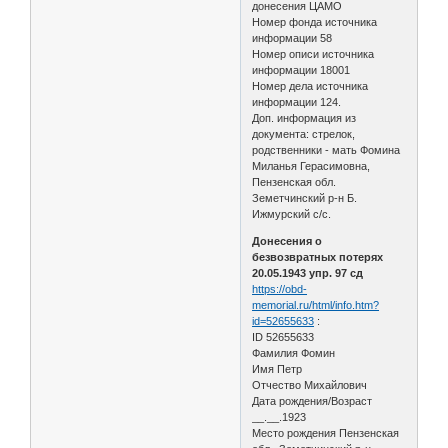
донесения ЦАМО
Номер фонда источника
информации 58
Номер описи источника
информации 18001
Номер дела источника
информации 124.
Доп. информация из
документа: стрелок,
родственники - мать Фомина
Миланья Герасимовна,
Пензенская обл.
Земетчинский р-н Б.
Ижмурский с/с.
Донесения о
безвозвратных потерях
20.05.1943 упр. 97 сд
https://obd-
memorial.ru/html/info.htm?
id=52655633
:
ID 52655633
Фамилия Фомин
Имя Петр
Отчество Михайлович
Дата рождения/Возраст
__.__.1923
Место рождения Пензенская