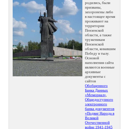
родились, были
призваны,
захоронены либо
в настоящее время
проживают на
территории
Пензенской
области, а также
труженикам
Пензенской
области, ковавшим
Победу в тылу.
Основой
наполнения сайта
являются военные
архивные
документы с
сайтов
Обобщенного
Банка Данных
«Мемориал»
,
Общедоступного
электронного
банка документов
«Подвиг Народа в
Великой
Отечественной
войне 1941-1945