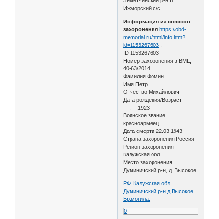
Земетчинский р-н Б.
Ижморский с/с.
Информация из списков
захоронения
https://obd-
memorial.ru/html/info.htm?
id=1153267603
:
ID 1153267603
Номер захоронения в ВМЦ
40-63/2014
Фамилия Фомин
Имя Петр
Отчество Михайлович
Дата рождения/Возраст
__.__.1923
Воинское звание
красноармеец
Дата смерти 22.03.1943
Страна захоронения Россия
Регион захоронения
Калужская обл.
Место захоронения
Думиничский р-н, д. Высокое.
РФ. Калужская обл.
Думиничский р-н д.Высокое.
Бр.могила.
0