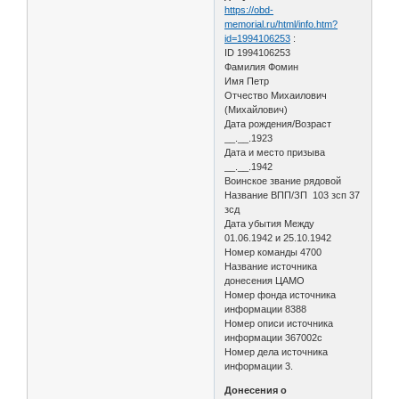
https://obd-
memorial.ru/html/info.htm?
id=1994106253
:
ID 1994106253
Фамилия Фомин
Имя Петр
Отчество Михаилович
(Михайлович)
Дата рождения/Возраст
__.__.1923
Дата и место призыва
__.__.1942
Воинское звание рядовой
Название ВПП/ЗП 103 зсп 37
зсд
Дата убытия Между
01.06.1942 и 25.10.1942
Номер команды 4700
Название источника
донесения ЦАМО
Номер фонда источника
информации 8388
Номер описи источника
информации 367002с
Номер дела источника
информации 3.
Донесения о