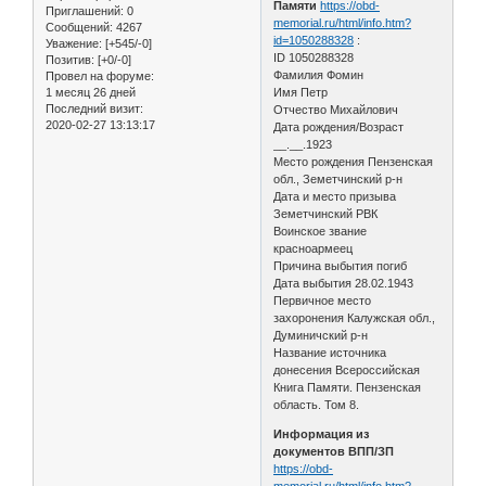
Памяти
https://obd-
Приглашений:
0
memorial.ru/html/info.htm?
Сообщений:
4267
id=1050288328
:
Уважение:
[+545/-0]
ID 1050288328
Позитив:
[+0/-0]
Фамилия Фомин
Провел на форуме:
1 месяц 26 дней
Имя Петр
Последний визит:
Отчество Михайлович
2020-02-27 13:13:17
Дата рождения/Возраст
__.__.1923
Место рождения Пензенская
обл., Земетчинский р-н
Дата и место призыва
Земетчинский РВК
Воинское звание
красноармеец
Причина выбытия погиб
Дата выбытия 28.02.1943
Первичное место
захоронения Калужская обл.,
Думиничский р-н
Название источника
донесения Всероссийская
Книга Памяти. Пензенская
область. Том 8.
Информация из
документов ВПП/ЗП
https://obd-
memorial.ru/html/info.htm?