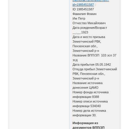
id=1985451587
:
ID 1985451587
Фамилия Фомин
Им Петр
Отчество Михайлович
Дата рождения/Возраст
__.__.1923
Дата и место призыва
Земетчинский РВК,
Пензенская обл.,
Земетчинский р-н
Название ВПП/ЗП 103 зсп 37
зсд
Дата прибытия 05.05.1942
Откуда прибыл Земетчинский
РВК, Пензенская обл.,
Земетчинский р-н
Название источника
донесения ЦАМО
Номер фонда источника
информации 8388
Номер описи источника
информаци 534040
Номер дела источника
информации 30.
Информация из
документов ВПП/ЗП