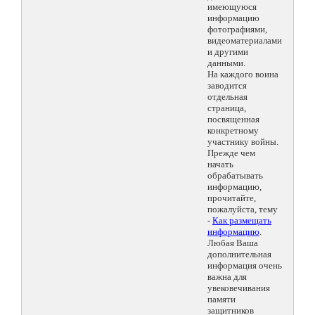
имеющуюся
информацию
фотографиями,
видеоматериалами
и другими
данными.
На каждого воина
заводится
отдельная
страница,
посвященная
конкретному
участнику войны.
Прежде чем
начать
обрабатывать
информацию,
прочитайте,
пожалуйста, тему
-
Как размещать
информацию
.
Любая Ваша
дополнительная
информация очень
важна для
увековечивания
памяти
защитников