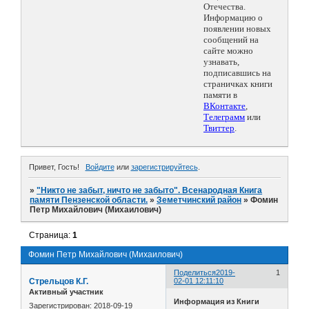
Отечества.
Информацию о
появлении новых
сообщений на
сайте можно
узнавать,
подписавшись на
страничках книги
памяти в
ВКонтакте
,
Телеграмм
или
Твиттер
.
Привет, Гость!
Войдите
или
зарегистрируйтесь
.
»
"Никто не забыт, ничто не забыто". Всенародная Книга
памяти Пензенской области.
»
Земетчинский район
»
Фомин
Петр Михайлович (Михаилович)
Страница:
1
Фомин Петр Михайлович (Михаилович)
Поделиться
2019-
1
Стрельцов К.Г.
02-01 12:11:10
Активный участник
Информация из Книги
Зарегистрирован
: 2018-09-19