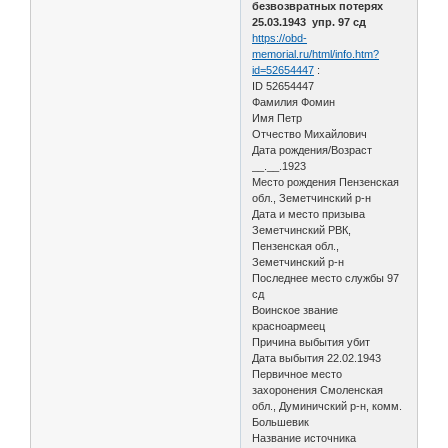
безвозвратных потерях
25.03.1943 упр. 97 сд
https://obd-
memorial.ru/html/info.htm?
id=52654447
:
ID 52654447
Фамилия Фомин
Имя Петр
Отчество Михайлович
Дата рождения/Возраст
__.__.1923
Место рождения Пензенская
обл., Земетчинский р-н
Дата и место призыва
Земетчинский РВК,
Пензенская обл.,
Земетчинский р-н
Последнее место службы 97
сд
Воинское звание
красноармеец
Причина выбытия убит
Дата выбытия 22.02.1943
Первичное место
захоронения Смоленская
обл., Думиничский р-н, комм.
Большевик
Название источника