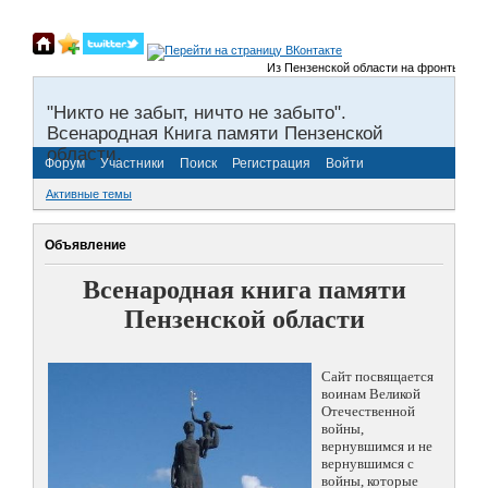
Из Пензенской области на фронты Велико
"Никто не забыт, ничто не забыто".
Всенародная Книга памяти Пензенской
области.
Форум
Участники
Поиск
Регистрация
Войти
Активные темы
Объявление
Всенародная книга памяти
Пензенской области
Сайт посвящается
воинам Великой
Отечественной
войны,
вернувшимся и не
вернувшимся с
войны, которые