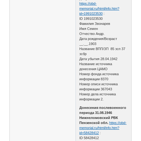
https://obd-
memorial.ru/html/info.htm?
id=1991023530
:
ID 1991023530
Фамилия Звонарев
Имя Семен
Отчество Андр.
Дата рождения/Возраст
__.__.1903
Название ВПП/ЗП 85 зсп 37
зсбр
Дата убытия 28.04.1942
Название источника
донесения ЦАМО
Номер фонда источника
информации 8370
Номер описи источника
информации 367043
Номер дела источника
информации 2.
Донесения послевоенного
периода 31.08.1946
Нижнеломовский РВК
Пензенской обл.
https://obd-
memorial.ru/html/info.htm?
id=58428412
:
ID 58428412