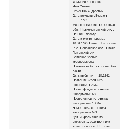
Фамилия Звонарев
Имя Семен
Отчество Андреевич
Дата рождения/Возраст
__.__.1903
Место рождения Пензенская
обл., Нижнеломовский р-н, с.
Пешая Слобода
Дата и место призыва
18.04.1942 Нижне-Ломовский
РВК, Пензенская обл., Нижне-
Ломовский р-н
Воинское звание
красноармеец
Причина выбытия пропал без
вести
Дата выбытия __.10.1942
Название источника
донесения ЦАМО
Номер фонда источника
информации 58
Номер описи источника
информации 18004
Номер дела источника
информации 521.
Доп. информация из
документа: родственники -
жена Звонарева Наталья