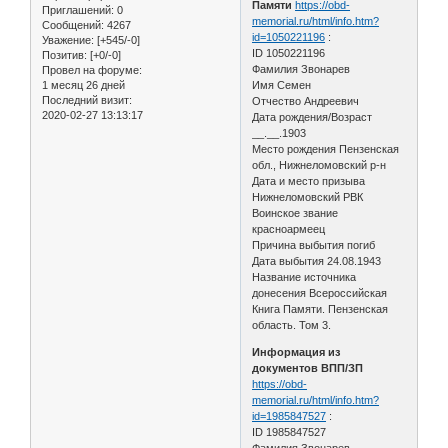
Памяти
https://obd-
Приглашений:
0
memorial.ru/html/info.htm?
Сообщений:
4267
id=1050221196
:
Уважение:
[+545/-0]
ID 1050221196
Позитив:
[+0/-0]
Фамилия Звонарев
Провел на форуме:
1 месяц 26 дней
Имя Семен
Последний визит:
Отчество Андреевич
2020-02-27 13:13:17
Дата рождения/Возраст
__.__.1903
Место рождения Пензенская
обл., Нижнеломовский р-н
Дата и место призыва
Нижнеломовский РВК
Воинское звание
красноармеец
Причина выбытия погиб
Дата выбытия 24.08.1943
Название источника
донесения Всероссийская
Книга Памяти. Пензенская
область. Том 3.
Информация из
документов ВПП/ЗП
https://obd-
memorial.ru/html/info.htm?
id=1985847527
:
ID 1985847527
Фамилия Звонарев