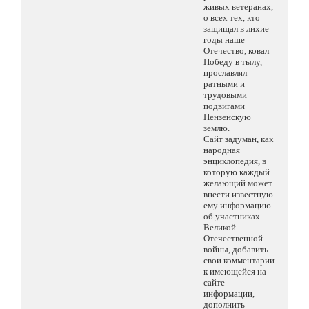
живых ветеранах,
о всех тех, кто
защищал в лихие
годы наше
Отечество, ковал
Победу в тылу,
прославлял
ратными и
трудовыми
подвигами
Пензенскую
землю.
Сайт задуман, как
народная
энциклопедия, в
которую каждый
желающий может
внести известную
ему информацию
об участниках
Великой
Отечественной
войны, добавить
свои комментарии
к имеющейся на
сайте
информации,
дополнить