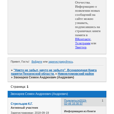
Отечества.
Информацию о
появлении новых
сообщений на
сайте можно
узнавать,
подписавшись на
страничках книги
памяти в
ВКонтакте
,
Телеграмм
или
Твиттер
.
Привет, Гость!
Войдите
или
зарегистрируйтесь
.
»
"Никто не забыт, ничто не забыто". Всенародная Книга
памяти Пензенской области.
»
Нижнеломовский район
»
Звонарев Семен Андреевич (Андревич)
Страница:
1
Звонарев Семен Андреевич (Андревич)
Поделиться
2019-
1
Стрельцов К.Г.
02-06 16:30:37
Активный участник
Информация из Книги
Зарегистрирован
: 2018-09-19