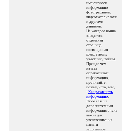
имеющуюся
информацию
фотографиями,
видеоматериалами
и другими
данными.
На каждого воина
заводится
отдельная
страница,
посвященная
конкретному
участнику войны.
Прежде чем
начать
обрабатывать
информацию,
прочитайте,
пожалуйста, тему
-
Как размещать
информацию
.
Любая Ваша
дополнительная
информация очень
важна для
увековечивания
памяти
защитников