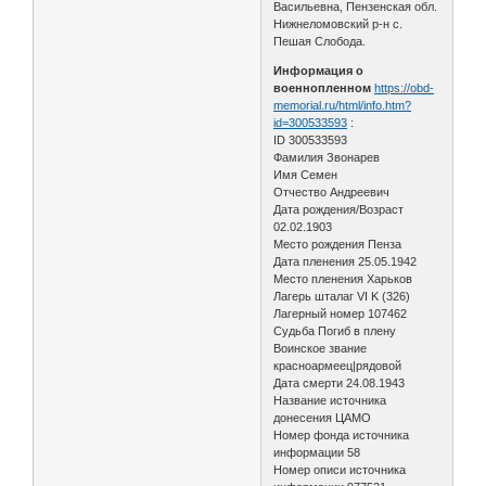
Васильевна, Пензенская обл.
Нижнеломовский р-н с.
Пешая Слобода.
Информация о
военнопленном
https://obd-
memorial.ru/html/info.htm?
id=300533593
:
ID 300533593
Фамилия Звонарев
Имя Семен
Отчество Андреевич
Дата рождения/Возраст
02.02.1903
Место рождения Пенза
Дата пленения 25.05.1942
Место пленения Харьков
Лагерь шталаг VI K (326)
Лагерный номер 107462
Судьба Погиб в плену
Воинское звание
красноармеец|рядовой
Дата смерти 24.08.1943
Название источника
донесения ЦАМО
Номер фонда источника
информации 58
Номер описи источника