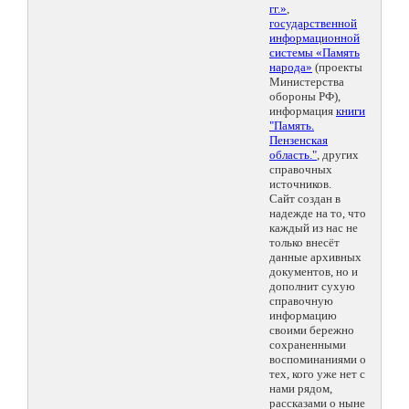
гг.»
,
государственной
информационной
системы «Память
народа»
(проекты
Министерства
обороны РФ),
информация
книги
"Память.
Пензенская
область."
, других
справочных
источников.
Сайт создан в
надежде на то, что
каждый из нас не
только внесёт
данные архивных
документов, но и
дополнит сухую
справочную
информацию
своими бережно
сохраненными
воспоминаниями о
тех, кого уже нет с
нами рядом,
рассказами о ныне