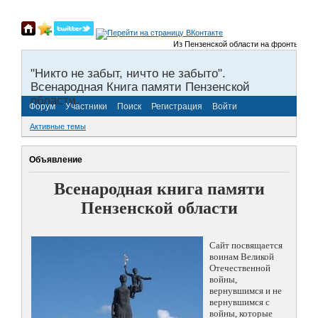
Из Пензенской области на фронты Велико
"Никто не забыт, ничто не забыто".
Всенародная Книга памяти Пензенской
области.
Форум
Участники
Поиск
Регистрация
Войти
Активные темы
Объявление
Всенародная книга памяти
Пензенской области
Сайт посвящается
воинам Великой
Отечественной
войны,
вернувшимся и не
вернувшимся с
войны, которые