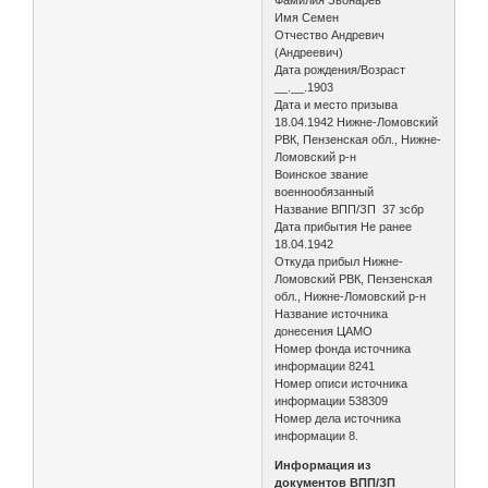
Имя Семен
Отчество Андревич
(Андреевич)
Дата рождения/Возраст
__.__.1903
Дата и место призыва
18.04.1942 Нижне-Ломовский
РВК, Пензенская обл., Нижне-
Ломовский р-н
Воинское звание
военнообязанный
Название ВПП/ЗП 37 зсбр
Дата прибытия Не ранее
18.04.1942
Откуда прибыл Нижне-
Ломовский РВК, Пензенская
обл., Нижне-Ломовский р-н
Название источника
донесения ЦАМО
Номер фонда источника
информации 8241
Номер описи источника
информации 538309
Номер дела источника
информации 8.
Информация из
документов ВПП/ЗП