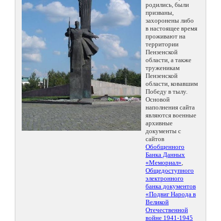
родились, были
призваны,
захоронены либо
в настоящее время
проживают на
территории
Пензенской
области, а также
труженикам
Пензенской
области, ковавшим
Победу в тылу.
Основой
наполнения сайта
являются военные
архивные
документы с
сайтов
Обобщенного
Банка Данных
«Мемориал»
,
Общедоступного
электронного
банка документов
«Подвиг Народа в
Великой
Отечественной
войне 1941-1945