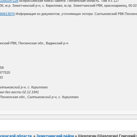
d=1050297226
Всероссийская Книга Памяти. Пензенская область. Том 9 с.127
06, м.р. Земетчинский р-н, с. Кириллово, м.пр. Земетчинский РВК, красноармеец, 00.02
d=60613074
Информация из документов, уточняющих потери. Салтыковский РВК Пензенск
нский РВК, Пензенская обл., Вадинский р-н
О
 58
977520
43
лтыковский р-н, с. Кириллово
ал без вести 02.12.1941
ензенская обл., Салтыковский р-н, с. Кириллово
нзенской области.
»
Земетчинский район
»
Шевлягин (Шавлягин) Григорий