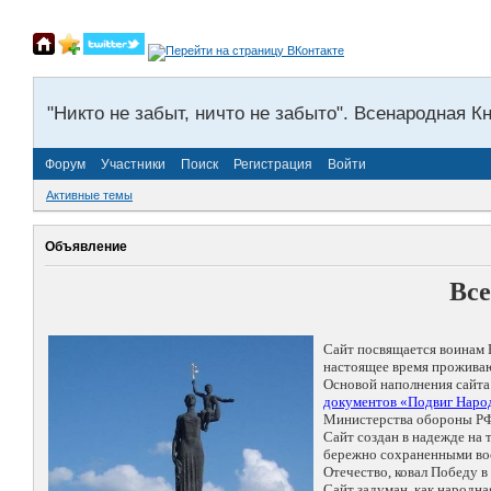
"Никто не забыт, ничто не забыто". Всенародная К
Форум
Участники
Поиск
Регистрация
Войти
Активные темы
Объявление
Все
Сайт посвящается воинам 
настоящее время проживаю
Основой наполнения сайта
документов «Подвиг Народ
Министерства обороны РФ
Сайт создан в надежде на
бережно сохраненными восп
Отечество, ковал Победу 
Сайт задуман, как народн