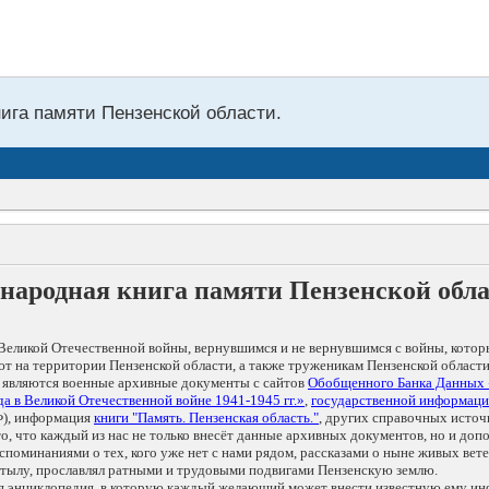
нига памяти Пензенской области.
народная книга памяти Пензенской обл
Великой Отечественной войны, вернувшимся и не вернувшимся с войны, котор
т на территории Пензенской области, а также труженикам Пензенской области
 являются военные архивные документы с сайтов
Обобщенного Банка Данных
а в Великой Отечественной войне 1941-1945 гг.»
,
государственной информаци
), информация
книги "Память. Пензенская область."
, других справочных источ
 то, что каждый из нас не только внесёт данные архивных документов, но и 
оминаниями о тех, кого уже нет с нами рядом, рассказами о ныне живых ветер
в тылу, прославлял ратными и трудовыми подвигами Пензенскую землю.
ая энциклопедия, в которую каждый желающий может внести известную ему и