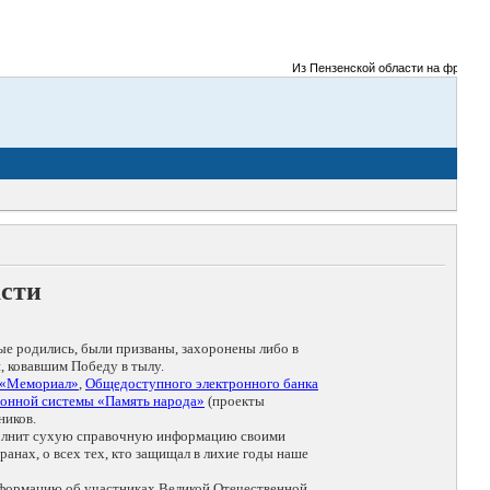
Из Пензенской области на фронты Ве
асти
ые родились, были призваны, захоронены либо в
, ковавшим Победу в тылу.
 «Мемориал»
,
Общедоступного электронного банка
онной системы «Память народа»
(проекты
ников.
дополнит сухую справочную информацию своими
анах, о всех тех, кто защищал в лихие годы наше
нформацию об участниках Великой Отечественной