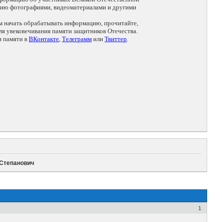
цию фотографиями, видеоматериалами и другими
ем начать обрабатывать информацию, прочитайте,
я увековечивания памяти защитников Отечества.
и памяти в
ВКонтакте
,
Телеграмм
или
Твиттер
.
 Степанович
1