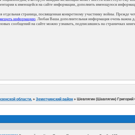
мментарии к имеющейся на сайте информации, дополнить имеющуюся информа
ся отдельная страница, посвященная конкретному участнику войны. Прежде ч
змещать информацию
. Любая Ваша дополнительная информация очень важна дл
овых сообщений на сайте можно узнавать, подписавшись на страничках книг
нзенской области.
»
Земетчинский район
»
Шевлягин (Шавлягин) Григорий