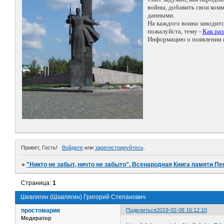
войны, добавить свои ко
данными.
На каждого воина заводит
пожалуйста, тему -
Как ра
Информацию о появлении н
Привет, Гость!
Войдите
или
зарегистрируйтесь
.
»
"Никто не забыт, ничто не забыто". Всенародная Книга памяти Пе
Страница:
1
Шевлягин (Шавлягин) Григорий Степанович
простомария
Поделиться
2019-02-08 16:12:10
Модератор