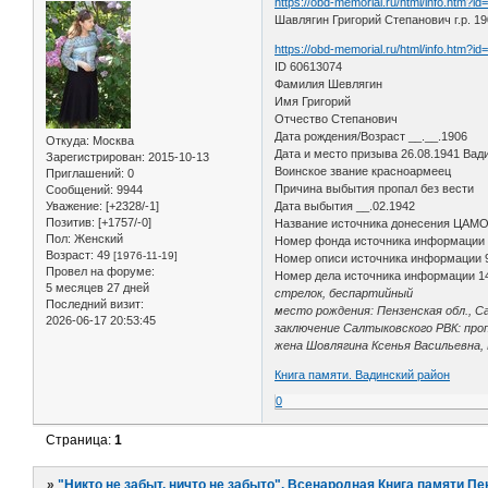
https://obd-memorial.ru/html/info.htm?i
Шавлягин Григорий Степанович г.р. 19
https://obd-memorial.ru/html/info.htm?i
ID 60613074
Фамилия Шевлягин
Имя Григорий
Отчество Степанович
Дата рождения/Возраст __.__.1906
Откуда:
Москва
Дата и место призыва 26.08.1941 Вади
Зарегистрирован
: 2015-10-13
Воинское звание красноармеец
Приглашений:
0
Причина выбытия пропал без вести
Сообщений:
9944
Уважение:
[+2328/-1]
Дата выбытия __.02.1942
Позитив:
[+1757/-0]
Название источника донесения ЦАМ
Пол:
Женский
Номер фонда источника информации
Возраст:
49
[1976-11-19]
Номер описи источника информации 
Провел на форуме:
Номер дела источника информации 1
5 месяцев 27 дней
стрелок, беспартийный
Последний визит:
место рождения: Пензенская обл., Са
2026-06-17 20:53:45
заключение Салтыковского РВК: проп
жена Шовлягина Ксенья Васильевна, П
Книга памяти. Вадинский район
0
Страница:
1
»
"Никто не забыт, ничто не забыто". Всенародная Книга памяти Пе