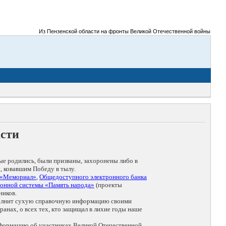
Из Пензенской области на фронты Великой Отечественной войны было при
асти
ые родились, были призваны, захоронены либо в
, ковавшим Победу в тылу.
 «Мемориал»
,
Общедоступного электронного банка
онной системы «Память народа»
(проекты
ников.
дополнит сухую справочную информацию своими
анах, о всех тех, кто защищал в лихие годы наше
нформацию об участниках Великой Отечественной