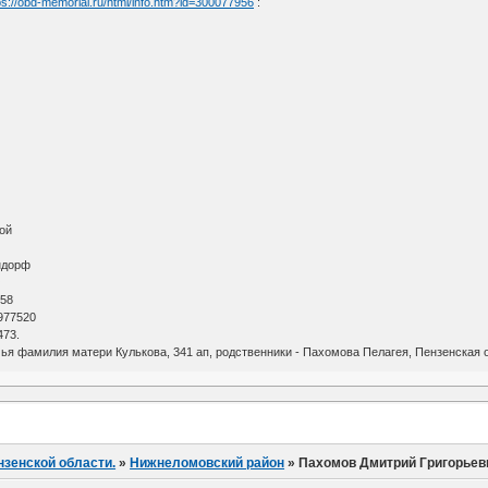
ps://obd-memorial.ru/html/info.htm?id=300077956
:
ой
ндорф
О
 58
977520
473.
ья фамилия матери Кулькова, 341 ап, родственники - Пахомова Пелагея, Пензенская об
нзенской области.
»
Нижнеломовский район
»
Пахомов Дмитрий Григорьев