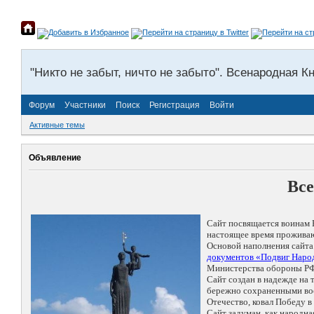
"Никто не забыт, ничто не забыто". Всенародная К
Форум
Участники
Поиск
Регистрация
Войти
Активные темы
Объявление
Все
Сайт посвящается воинам 
настоящее время проживаю
Основой наполнения сайта
документов «Подвиг Народ
Министерства обороны РФ
Сайт создан в надежде на
бережно сохраненными восп
Отечество, ковал Победу 
Сайт задуман, как народн