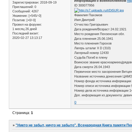
Информация о военнопленном
htt
Зарегистрирован
: 2018-09-19
ID 300077956
Приглашений:
0
Сообщений:
4267
Фамилия Пахомов
Уважение:
[+545/-0]
Имя Дмитрий
Позитив:
[+0/-0]
Провел на форуме:
Отчество Григорьевич
1 месяц 26 дней
Дата рождения/Возраст 24.02.1921
Последний визит:
Место рождения Пензенская обл.
2020-02-27 13:13:17
Дата пленения 25.06.1941
Место пленения Горохов
Лагерь шталаг X D (310)
Лагерный номер 12430
Судьба Погиб в плену
Воинское звание красноармеец|рядов
Дата смерти 26.04.1943
Первичное место захоронения Витце
Название источника донесения ЦАМ
Номер фонда источника информации
Номер описи источника информации 
Номер дела источника информации 1
Доп. информация из документа: девич
0
Страница:
1
»
"Никто не забыт, ничто не забыто". Всенародная Книга памяти Пе