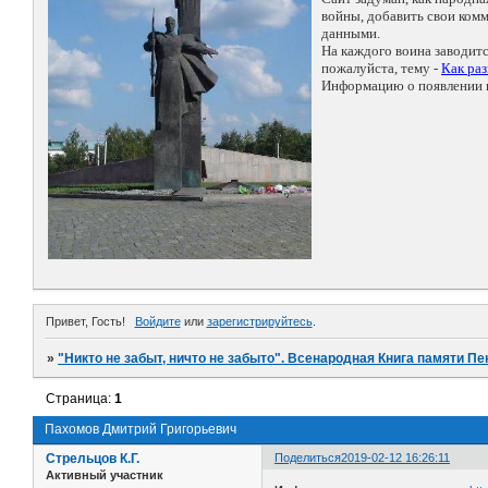
войны, добавить свои ко
данными.
На каждого воина заводит
пожалуйста, тему -
Как ра
Информацию о появлении н
Привет, Гость!
Войдите
или
зарегистрируйтесь
.
»
"Никто не забыт, ничто не забыто". Всенародная Книга памяти Пе
Страница:
1
Пахомов Дмитрий Григорьевич
Стрельцов К.Г.
Поделиться
2019-02-12 16:26:11
Активный участник