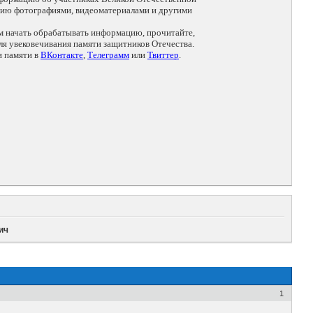
цию фотографиями, видеоматериалами и другими
ем начать обрабатывать информацию, прочитайте,
я увековечивания памяти защитников Отечества.
и памяти в
ВКонтакте
,
Телеграмм
или
Твиттер
.
ич
1