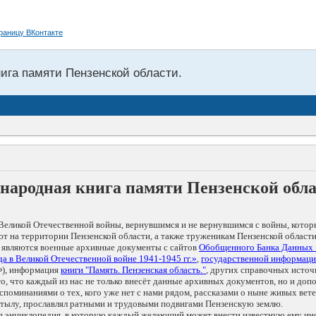
нига памяти Пензенской области.
народная книга памяти Пензенской обл
Великой Отечественной войны, вернувшимся и не вернувшимся с войны, котор
т на территории Пензенской области, а также труженикам Пензенской области
 являются военные архивные документы с сайтов
Обобщенного Банка Данных
а в Великой Отечественной войне 1941-1945 гг.»
,
государственной информаци
), информация
книги "Память. Пензенская область."
, других справочных источ
 то, что каждый из нас не только внесёт данные архивных документов, но и 
оминаниями о тех, кого уже нет с нами рядом, рассказами о ныне живых ветер
в тылу, прославлял ратными и трудовыми подвигами Пензенскую землю.
ая энциклопедия, в которую каждый желающий может внести известную ему и