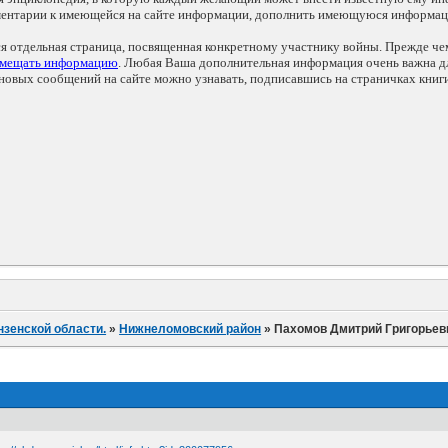
мментарии к имеющейся на сайте информации, дополнить имеющуюся информа
ся отдельная страница, посвященная конкретному участнику войны. Прежде ч
змещать информацию
. Любая Ваша дополнительная информация очень важна дл
овых сообщений на сайте можно узнавать, подписавшись на страничках книг
нзенской области.
»
Нижнеломовский район
»
Пахомов Дмитрий Григорьев