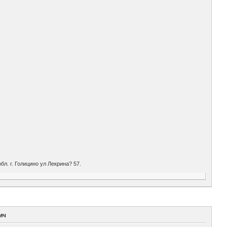
л. г. Голицино ул Лекрина? 57.
ич