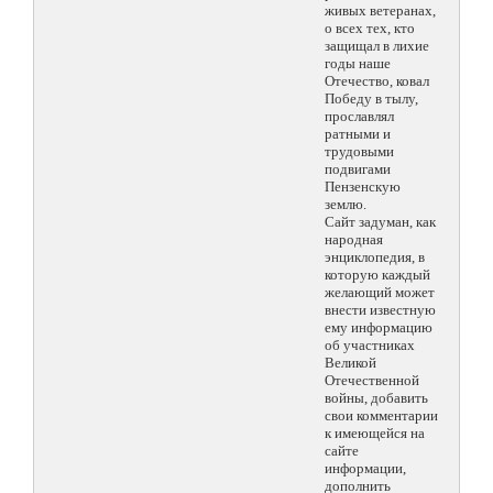
живых ветеранах,
о всех тех, кто
защищал в лихие
годы наше
Отечество, ковал
Победу в тылу,
прославлял
ратными и
трудовыми
подвигами
Пензенскую
землю.
Сайт задуман, как
народная
энциклопедия, в
которую каждый
желающий может
внести известную
ему информацию
об участниках
Великой
Отечественной
войны, добавить
свои комментарии
к имеющейся на
сайте
информации,
дополнить