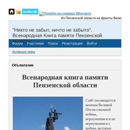
Из Пензенской области на фронты Великой Отеч
"Никто не забыт, ничто не забыто".
Всенародная Книга памяти Пензенской
области.
Форум
Участники
Поиск
Регистрация
Войти
Активные темы
Объявление
Всенародная книга памяти
Пензенской области
Сайт посвящается
воинам Великой
Отечественной
войны,
вернувшимся и не
вернувшимся с
войны, которые