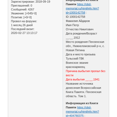
Зарегистрирован
: 2018-09-19
Памяти
https://obd-
Приглашений:
0
memorial.ru/html/info.htm?
Сообщений:
4267
id=1000142758
:
Уважение:
[+545/-0]
ID 1000142758
Позитив:
[+0/-0]
Фамилия Айдаров
Провел на форуме:
1 месяц 26 дней
Имя Петр
Последний визит:
Отчество Никитович
2020-02-27 13:13:17
Дата рождения/Возраст
__.__.1912
Место рождения Пензенская
обл., Нижнеломовский р-н, с.
Новая Пятина
Дата и место призыва
Тульский ГВК
Воинское звание
красноармеец
Причина выбытия пропал без
вести
Дата выбытия __.__.1941
Название источника
донесения Всероссийская
Книга Памяти. Пензенская
область. Том 1.
Информация из Книги
Памяти
https://obd-
memorial.ru/html/info.htm?
id=404780375
: