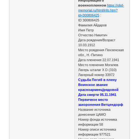
Информация о
военнопленном
https://obd-
memorial.ru/html/info.htm?
id=300806425
:
ID 300806425
Фамилия Айдаров
Имя Петр
Отчество Никитич
Дата рождения/Возраст
10.03.1912
Место рождения Пензенская
обл., Н.-Питино
Дата пленения 22.07.1941
Место пленения Могилев
Лагерь шталаг X D (310)
Лагерный номер 33972
Судьба Погиб в плену
Воинское звание
красноармеец|рядовой
Дата смерти 05.11.1941
Первичное место
захоронения Витцендорф
Название источника
донесения ЦАМО
Номер фонда источника
информации 58
Номер описи источника
информации 977521