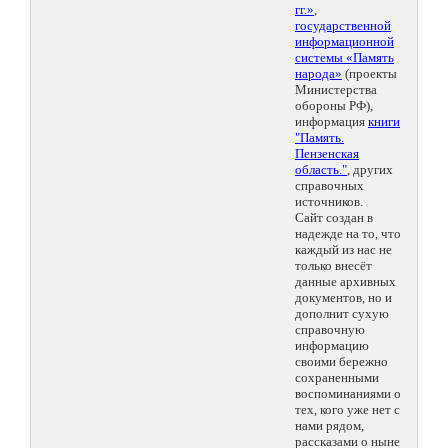
гг.»
,
государственной
информационной
системы «Память
народа»
(проекты
Министерства
обороны РФ),
информация
книги
"Память.
Пензенская
область."
, других
справочных
источников.
Сайт создан в
надежде на то, что
каждый из нас не
только внесёт
данные архивных
документов, но и
дополнит сухую
справочную
информацию
своими бережно
сохраненными
воспоминаниями о
тех, кого уже нет с
нами рядом,
рассказами о ныне