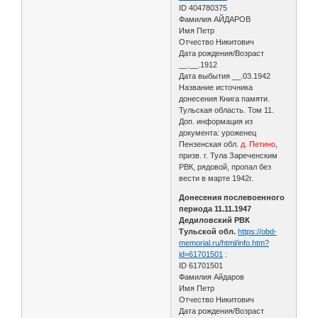
ID 404780375
Фамилия АЙДАРОВ
Имя Петр
Отчество Никитович
Дата рождения/Возраст
__.__.1912
Дата выбытия __.03.1942
Название источника
донесения Книга памяти.
Тульская область. Том 11.
Доп. информация из
документа: уроженец
Пензенская обл.
д. Петино
,
призв. г. Тула Зареченским
РВК, рядовой, пропал без
вести в марте 1942г.
Донесения послевоенного
периода 11.11.1947
Дедиловский РВК
Тульской обл.
https://obd-
memorial.ru/html/info.htm?
id=61701501
:
ID 61701501
Фамилия Айдаров
Имя Петр
Отчество Никитович
Дата рождения/Возраст