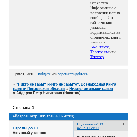
Отечества.
Информацию о
появлении новых
сообщений на
сайте можно
узнавать,
подписавшись на
страничках книги
памяти в
ВКонтакте
,
Телеграмм
или
Твиттер
.
Привет, Гость!
Войдите
или
зарегистрируйтесь
.
»
"Никто не забыт, ничто не забыто". Всенародная Книга
памяти Пензенской области.
»
Нижнеломовский район
»
Айдаров Петр Никитович (Никитич)
Страница:
1
Айдаров Петр Никитович (Никитич)
Поделиться
2019-
1
Стрельцов К.Г.
02-14 14:29:14
Активный участник
Информация из Книги