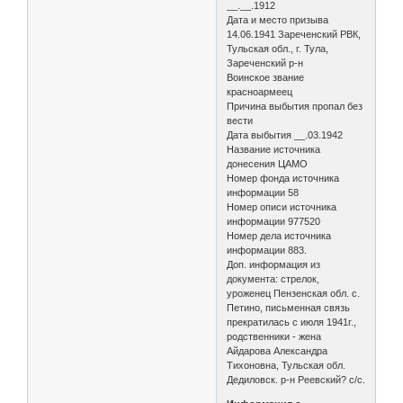
__.__.1912
Дата и место призыва
14.06.1941 Зареченский РВК,
Тульская обл., г. Тула,
Зареченский р-н
Воинское звание
красноармеец
Причина выбытия пропал без
вести
Дата выбытия __.03.1942
Название источника
донесения ЦАМО
Номер фонда источника
информации 58
Номер описи источника
информации 977520
Номер дела источника
информации 883.
Доп. информация из
документа: стрелок,
уроженец Пензенская обл. с.
Петино, письменная связь
прекратилась с июля 1941г.,
родственники - жена
Айдарова Александра
Тихоновна, Тульская обл.
Дедиловск. р-н Реевский? с/с.