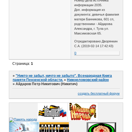
Номер дела источника
информации 2035.
Доп. информация из
документа: девичья фамилия
матери Банникова, 601 сп,
родственники - Айдарова
Александра, г. Тула ул.
Максимовская 65.
Отредактировано Дворянкин
С.А. (2019-02-14 17:42:43)
0
Страница:
1
»
"Никто не забыт, ничто не забыто". Всенародная Книга
памяти Пензенской области.
»
Нижнеломовский район
»
Айдаров Петр Никитович (Никитич)
создать бесплатный форум