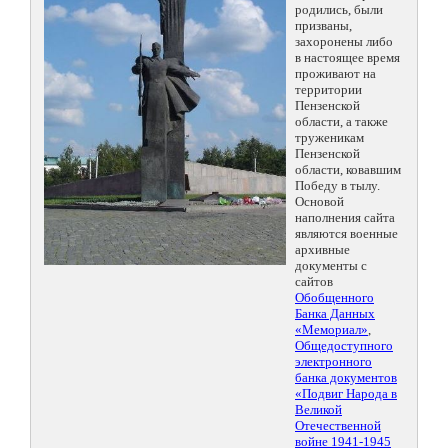
родились, были
призваны,
захоронены либо
в настоящее время
проживают на
территории
Пензенской
области, а также
труженикам
Пензенской
области, ковавшим
Победу в тылу.
Основой
наполнения сайта
являются военные
архивные
документы с
сайтов
Обобщенного
Банка Данных
«Мемориал»
,
Общедоступного
электронного
банка документов
«Подвиг Народа в
Великой
Отечественной
войне 1941-1945