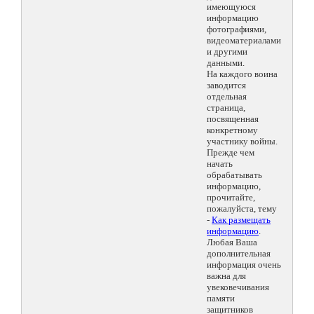
имеющуюся
информацию
фотографиями,
видеоматериалами
и другими
данными.
На каждого воина
заводится
отдельная
страница,
посвященная
конкретному
участнику войны.
Прежде чем
начать
обрабатывать
информацию,
прочитайте,
пожалуйста, тему
-
Как размещать
информацию
.
Любая Ваша
дополнительная
информация очень
важна для
увековечивания
памяти
защитников