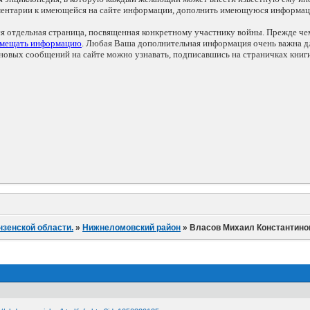
мментарии к имеющейся на сайте информации, дополнить имеющуюся информа
ся отдельная страница, посвященная конкретному участнику войны. Прежде ч
змещать информацию
. Любая Ваша дополнительная информация очень важна дл
овых сообщений на сайте можно узнавать, подписавшись на страничках книг
нзенской области.
»
Нижнеломовский район
»
Власов Михаил Константино