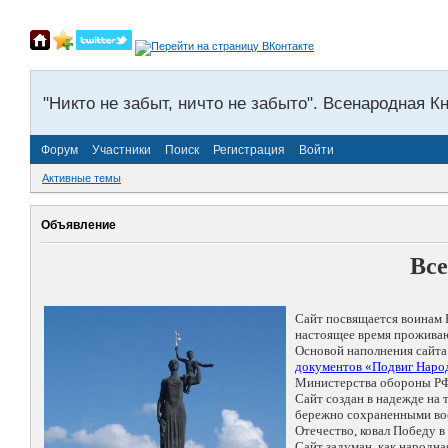
"Никто не забыт, ничто не забыто". Всенародная К
Форум
Участники
Поиск
Регистрация
Войти
Активные темы
Объявление
Все
Сайт посвящается воинам 
настоящее время проживаю
Основой наполнения сайта
документов «Подвиг Народ
Министерства обороны РФ
Сайт создан в надежде на
бережно сохраненными восп
Отечество, ковал Победу 
Сайт задуман, как народн