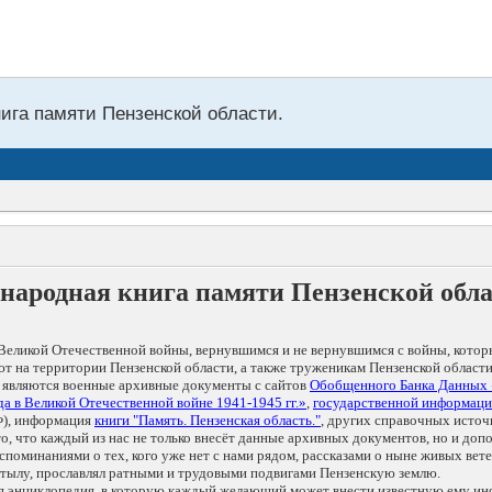
нига памяти Пензенской области.
народная книга памяти Пензенской обл
Великой Отечественной войны, вернувшимся и не вернувшимся с войны, котор
т на территории Пензенской области, а также труженикам Пензенской области
 являются военные архивные документы с сайтов
Обобщенного Банка Данных
а в Великой Отечественной войне 1941-1945 гг.»
,
государственной информаци
), информация
книги "Память. Пензенская область."
, других справочных источ
 то, что каждый из нас не только внесёт данные архивных документов, но и 
оминаниями о тех, кого уже нет с нами рядом, рассказами о ныне живых ветер
в тылу, прославлял ратными и трудовыми подвигами Пензенскую землю.
ая энциклопедия, в которую каждый желающий может внести известную ему и