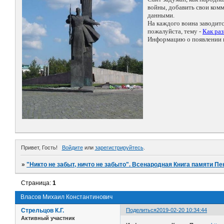
войны, добавить свои ко
данными.
На каждого воина заводит
пожалуйста, тему -
Как ра
Информацию о появлении н
Привет, Гость!
Войдите
или
зарегистрируйтесь
.
»
"Никто не забыт, ничто не забыто". Всенародная Книга памяти Пе
Страница:
1
Власов Михаил Константинович
Стрельцов К.Г.
Поделиться
2019-02-20 10:34:44
Активный участник