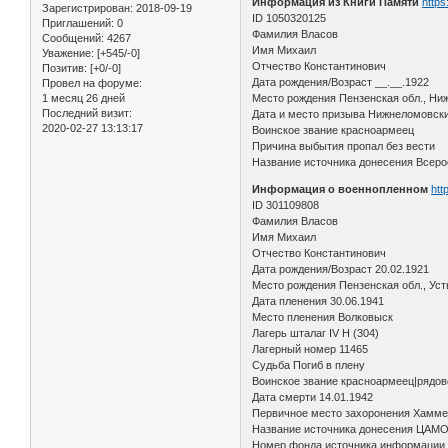
Информация из Книги Памяти
https
Зарегистрирован
: 2018-09-19
ID 1050320125
Приглашений:
0
Фамилия Власов
Сообщений:
4267
Имя Михаил
Уважение:
[+545/-0]
Отчество Константинович
Позитив:
[+0/-0]
Дата рождения/Возраст __.__.1922
Провел на форуме:
1 месяц 26 дней
Место рождения Пензенская обл., Ни
Последний визит:
Дата и место призыва Нижнеломовск
2020-02-27 13:13:17
Воинское звание красноармеец
Причина выбытия пропал без вести
Название источника донесения Всерос
Информация о военнопленном
htt
ID 301109808
Фамилия Власов
Имя Михаил
Отчество Константинович
Дата рождения/Возраст 20.02.1921
Место рождения Пензенская обл., Ус
Дата пленения 30.06.1941
Место пленения Волковыск
Лагерь шталаг IV H (304)
Лагерный номер 11465
Судьба Погиб в плену
Воинское звание красноармеец|рядов
Дата смерти 14.01.1942
Первичное место захоронения Хамме
Название источника донесения ЦАМ
Номер фонда источника информации