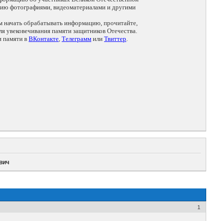
цию фотографиями, видеоматериалами и другими
ем начать обрабатывать информацию, прочитайте,
я увековечивания памяти защитников Отечества.
и памяти в
ВКонтакте
,
Телеграмм
или
Твиттер
.
вич
1