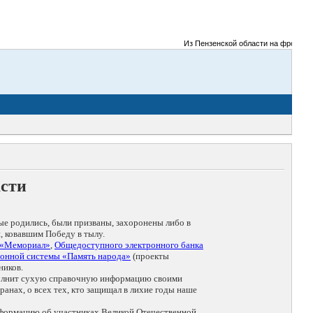
Из Пензенской области на фронты Ве
асти
ые родились, были призваны, захоронены либо в
, ковавшим Победу в тылу.
 «Мемориал»
,
Общедоступного электронного банка
онной системы «Память народа»
(проекты
ников.
дополнит сухую справочную информацию своими
анах, о всех тех, кто защищал в лихие годы наше
нформацию об участниках Великой Отечественной