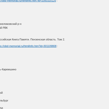
://obd-memorial.ru/html/info.htm?id=1050320125
:
жнеломовский р-н
ий РВК
сийская Книга Памяти. Пензенская область. Том 2.
ps://obd-memorial.ru/html/info.htm?id=301109808
:
ть-Каремшино
ой
льбург
О
 58