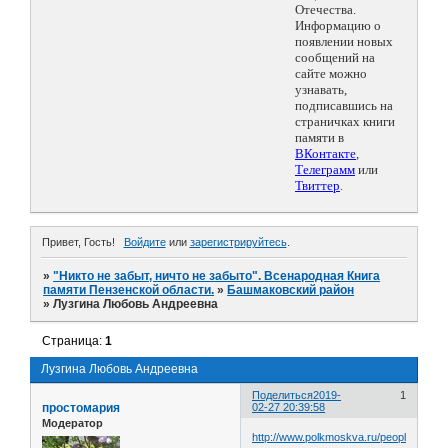
Отечества.
Информацию о
появлении новых
сообщений на
сайте можно
узнавать,
подписавшись на
страничках книги
памяти в
ВКонтакте
,
Телеграмм
или
Твиттер
.
Привет, Гость!
Войдите
или
зарегистрируйтесь
.
»
"Никто не забыт, ничто не забыто". Всенародная Книга
памяти Пензенской области.
»
Башмаковский район
»
Лузгина Любовь Андреевна
Страница:
1
Лузгина Любовь Андреевна
Поделиться
2019-
1
простомария
02-27 20:39:58
Модератор
http://www.polkmoskva.ru/people/98758