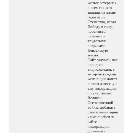
живых ветеранах,
о всех тех, кто
защищал в лихие
годы наше
Отечество, ковал
Победу в тылу,
прославлял
ратными и
трудовыми
подвигами
Пензенскую
землю.
Сайт задуман, как
народная
энциклопедия, в
которую каждый
желающий может
внести известную
ему информацию
об участниках
Великой
Отечественной
войны, добавить
свои комментарии
к имеющейся на
сайте
информации,
дополнить