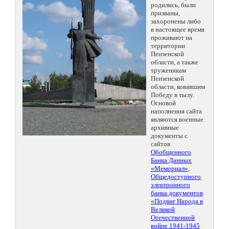
родились, были
призваны,
захоронены либо
в настоящее время
проживают на
территории
Пензенской
области, а также
труженикам
Пензенской
области, ковавшим
Победу в тылу.
Основой
наполнения сайта
являются военные
архивные
документы с
сайтов
Обобщенного
Банка Данных
«Мемориал»
,
Общедоступного
электронного
банка документов
«Подвиг Народа в
Великой
Отечественной
войне 1941-1945