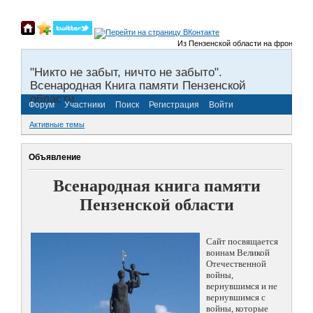
Из Пензенской области на фронты Вели
"Никто не забыт, ничто не забыто".
Всенародная Книга памяти Пензенской
области.
Форум
Участники
Поиск
Регистрация
Войти
Активные темы
Объявление
Всенародная книга памяти
Пензенской области
Сайт посвящается
воинам Великой
Отечественной
войны,
вернувшимся и не
вернувшимся с
войны, которые