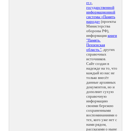
гг.»
,
государственной
информационной
системы «Память
народа»
(проекты
Министерства
обороны РФ),
информация
книги
"Память.
Пензенская
область."
, других
справочных
источников.
Сайт создан в
надежде на то, что
каждый из нас не
только внесёт
данные архивных
документов, но и
дополнит сухую
справочную
информацию
своими бережно
сохраненными
воспоминаниями о
тех, кого уже нет с
нами рядом,
рассказами о ныне