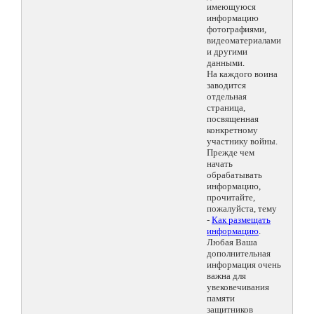
имеющуюся
информацию
фотографиями,
видеоматериалами
и другими
данными.
На каждого воина
заводится
отдельная
страница,
посвященная
конкретному
участнику войны.
Прежде чем
начать
обрабатывать
информацию,
прочитайте,
пожалуйста, тему
-
Как размещать
информацию
.
Любая Ваша
дополнительная
информация очень
важна для
увековечивания
памяти
защитников