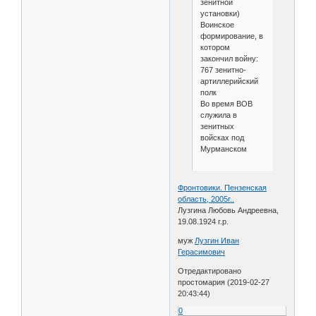
зенитной
установки)
Воинское
формирование, в
котором
закончил войну:
767 зенитно-
артиллерийский
полк
Во время ВОВ
служила в
зенитных
войсках под
Мурманском
Фронтовики. Пензенская
область, 2005г..
Лузгина Любовь Андреевна,
19.08.1924 г.р.
муж
Лузгин Иван
Герасимович
Отредактировано
простомария (2019-02-27
20:43:44)
0