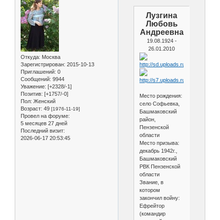
Лузгина
Любовь
Андреевна
19.08.1924 -
26.01.2010
Откуда:
Москва
Зарегистрирован
: 2015-10-13
Приглашений:
0
Сообщений:
9944
Уважение:
[+2328/-1]
Позитив:
[+1757/-0]
Меcто рождения:
Пол:
Женский
село Софьевка,
Возраст:
49
[1976-11-19]
Башмаковский
Провел на форуме:
район,
5 месяцев 27 дней
Пензенской
Последний визит:
области
2026-06-17 20:53:45
Меcто призыва:
декабрь 1942г.,
Башмаковский
РВК Пензенской
области
Звание, в
котором
закончил войну:
Ефрейтор
(командир