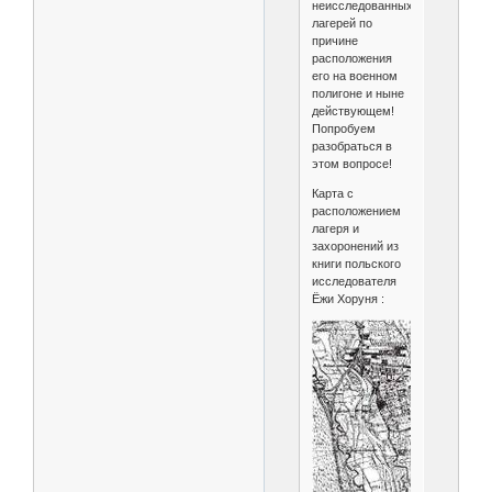
неисследованных
лагерей по
причине
расположения
его на военном
полигоне и ныне
действующем!
Попробуем
разобраться в
этом вопросе!
Карта с
расположением
лагеря и
захоронений из
книги польского
исследователя
Ёжи Хоруня :