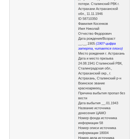
потери. Сталинский РВК г.
Астрахани Астраханской
обл., 11.11.1946
ID 58710350
Фамилия Косенков
Имя Николай
Отчество Федорович
Дата рождения/Возраст
__.__.1905
(190? цифра
затерта, читается плохо)
Место рождения г. Астрахань
Дата и место призыва
24.08.1941 Сталинский РВК,
Сталинградская обл.,
Астраханский окр., г.
Астрахань, Сталинский р-н
Воинское звание
красноармеец
Причина выбытия пропал без
вести
Дата выбытия __.01.1943
Название источника
донесения ЦАМО
Номер фонда источника
информации 58
Номер описи источника
информации 18004
Номер дела источника