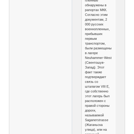
пленные
обнаружены в
рапортах МКК.
Согласно этим
документам, 2
000 русских
военнопленных,
прибывших
первым
транспортом,
были размещены
в лагере
Neuhammer-West
(Свентошув-
Запад). Этот
факт также
подтверждает
связь со
шталагом VIII Е,
где собственно
этот лагерь был
расположен с
правой стороны
дороги,
называемой
Saganerstrasse
(Жаганьска
улица), или на