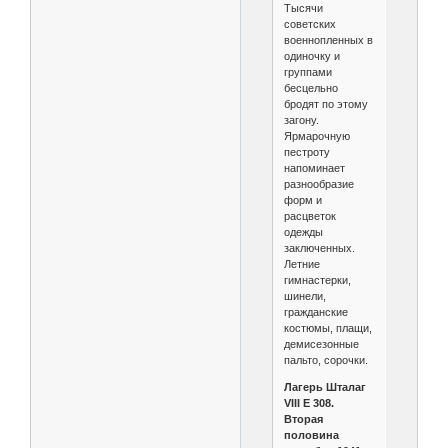
Тысячи
советских
военнопленных в
одиночку и
группами
бесцельно
бродят по этому
загону.
Ярмарочную
пестроту
напоминает
разнообразие
форм и
расцветок
одежды
заключенных.
Летние
гимнастерки,
шинели,
гражданские
костюмы, плащи,
демисезонные
пальто, сорочки.
Лагерь Шталаг
VIII E 308.
Вторая
половина