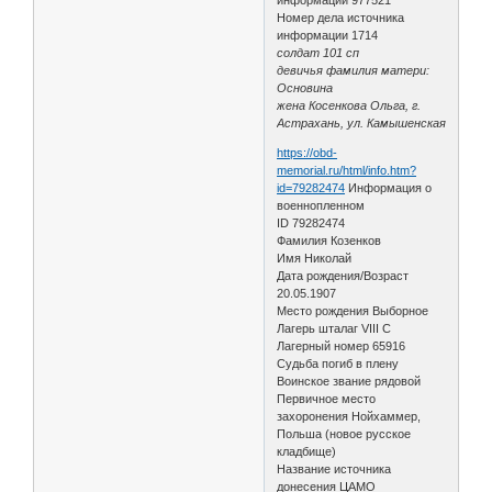
Номер дела источника
информации 1714
солдат 101 сп
девичья фамилия матери:
Основина
жена Косенкова Ольга, г.
Астрахань, ул. Камышенская
https://obd-
memorial.ru/html/info.htm?
id=79282474
Информация о
военнопленном
ID 79282474
Фамилия Козенков
Имя Николай
Дата рождения/Возраст
20.05.1907
Место рождения Выборное
Лагерь шталаг VIII C
Лагерный номер 65916
Судьба погиб в плену
Воинское звание рядовой
Первичное место
захоронения Нойхаммер,
Польша (новое русское
кладбище)
Название источника
донесения ЦАМО