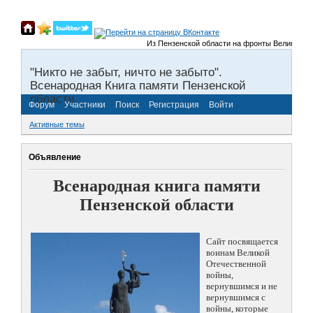
Из Пензенской области на фронты Великой Отечест
"Никто не забыт, ничто не забыто".
Всенародная Книга памяти Пензенской
области.
Форум
Участники
Поиск
Регистрация
Войти
Активные темы
Объявление
Всенародная книга памяти
Пензенской области
Сайт посвящается
воинам Великой
Отечественной
войны,
вернувшимся и не
вернувшимся с
войны, которые