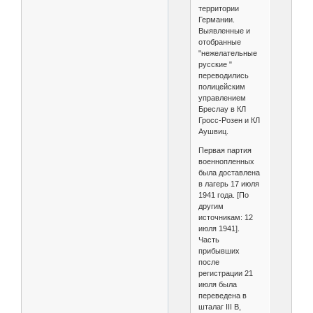
территории
Германии.
Выявленные и
отобранные
"нежелательные
русские "
переводились
полицейским
управлением
Бреслау в КЛ
Гросс-Розен и КЛ
Аушвиц.
Первая партия
военнопленных
была доставлена
в лагерь 17 июля
1941 года. [По
другим
источникам: 12
июля 1941].
Часть
прибывших
после
регистрации 21
июля была
переведена в
шталаг III B,