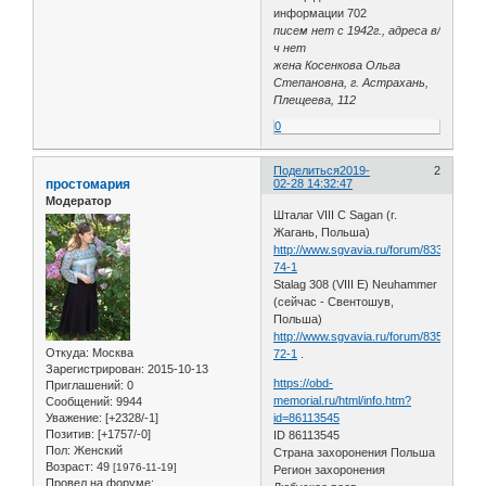
информации 702
писем нет с 1942г., адреса в/
ч нет
жена Косенкова Ольга
Степановна, г. Астрахань,
Плещеева, 112
0
Поделиться
2019-
2
простомария
02-28 14:32:47
Модератор
Шталаг VIII C Sagan (г.
Жагань, Польша)
http://www.sgvavia.ru/forum/833-
74-1
Stalag 308 (VIII E) Neuhammer
(сейчас - Свентошув,
Польша)
http://www.sgvavia.ru/forum/835-
Откуда:
Москва
72-1
.
Зарегистрирован
: 2015-10-13
https://obd-
Приглашений:
0
memorial.ru/html/info.htm?
Сообщений:
9944
Уважение:
[+2328/-1]
id=86113545
Позитив:
[+1757/-0]
ID 86113545
Пол:
Женский
Страна захоронения Польша
Возраст:
49
[1976-11-19]
Регион захоронения
Провел на форуме: