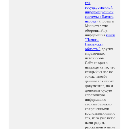
гг.»
,
государственной
информационной
системы «Память
народа»
(проекты
Министерства
обороны РФ),
информация
книги
"Память.
Пензенская
область."
, других
справочных
источников.
Сайт создан в
надежде на то, что
каждый из нас не
только внесёт
данные архивных
документов, но и
дополнит сухую
справочную
информацию
своими бережно
сохраненными
воспоминаниями о
тех, кого уже нет с
нами рядом,
рассказами о ныне