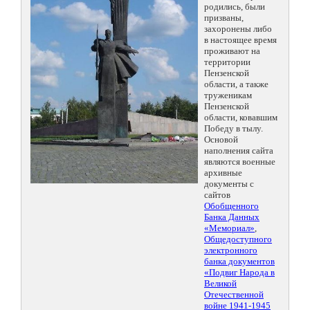
родились, были
призваны,
захоронены либо
в настоящее время
проживают на
территории
Пензенской
области, а также
труженикам
Пензенской
области, ковавшим
Победу в тылу.
Основой
наполнения сайта
являются военные
архивные
документы с
сайтов
Обобщенного
Банка Данных
«Мемориал»
,
Общедоступного
электронного
банка документов
«Подвиг Народа в
Великой
Отечественной
войне 1941-1945