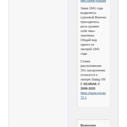
http://www.youtube.com/v/kGW2
Зима 1941 года
выдалапсь
суроовой.Военнопленным
приходилось
рыть руками
себе ямы-
землянки.
Общий вид
одного из
лагерей 1941
года:
Схема
расположения.
Это захоронение
относится к
лагерю Stalag VIII
E
SGVAVIA ©
2008-2025
https://www.sgvavia.ru/forum/835
72-1
Воинские