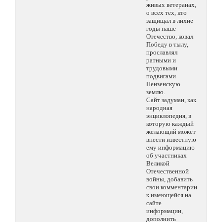
живых ветеранах,
о всех тех, кто
защищал в лихие
годы наше
Отечество, ковал
Победу в тылу,
прославлял
ратными и
трудовыми
подвигами
Пензенскую
землю.
Сайт задуман, как
народная
энциклопедия, в
которую каждый
желающий может
внести известную
ему информацию
об участниках
Великой
Отечественной
войны, добавить
свои комментарии
к имеющейся на
сайте
информации,
дополнить