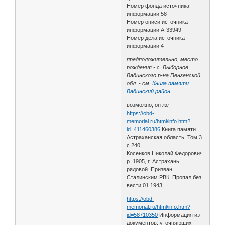
Номер фонда источника
информации 58
Номер описи источника
информации А-33949
Номер дела источника
информации 4
предположительно, место
рождения - с. Выборное
Вадинского р-на Пензенской
обл. - см.
Книга памяти.
Вадинский район
возможно, он же
https://obd-
memorial.ru/html/info.htm?
id=411460386
Книга памяти.
Астраханская область. Том 3
с.240
Косенков Николай Федорович
р. 1905, г. Астрахань,
рядовой. Призван
Сталинским РВК. Пропал без
вести 01.1943
https://obd-
memorial.ru/html/info.htm?
id=58710350
Информация из
документов, уточняющих