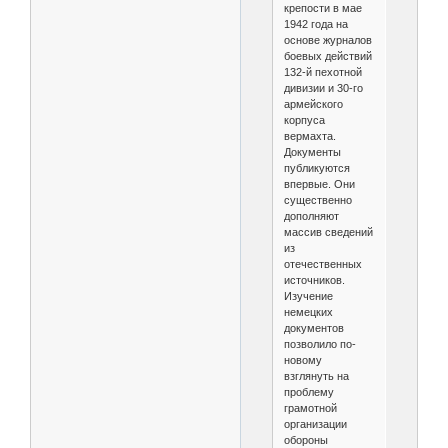
крепости в мае
1942 года на
основе журналов
боевых действий
132-й пехотной
дивизии и 30-го
армейского
корпуса
вермахта.
Документы
публикуются
впервые. Они
существенно
дополняют
массив сведений
из
отечественных
источников.
Изучение
немецких
документов
позволило по-
новому
взглянуть на
проблему
грамотной
организации
обороны