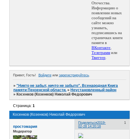
Отечества.
Информацию о
появлении новых
сообщений на
сайте можно
узнавать,
подписавшись на
страничках книги
памяти в
ВКонтакте
,
Телеграмм
или
Твиттер
.
Привет, Гость!
Войдите
или
зарегистрируйтесь
.
»
"Никто не забыт, ничто не забыто". Всенародная Книга
памяти Пензенской области.
»
Неустановленный район
»
Косенков (Козенков) Николай Федорович
Страница:
1
Косенков (Козенков) Николай Федорович
Поделиться
2019-
1
простомария
02-28 14:20:18
Модератор