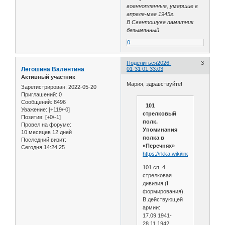
военнопленные, умершие в
апреле-мае 1945г.
В Свентошуве памятник
безымянный
0
Поделиться
2026-
3
Легошина Валентина
01-31 01:33:03
Активный участник
Мария, здравствуйте!
Зарегистрирован
: 2022-05-20
Приглашений:
0
Сообщений:
8496
101
Уважение:
[+119/-0]
стрелковый
Позитив:
[+0/-1]
полк.
Провел на форуме:
Упоминания
10 месяцев 12 дней
полка в
Последний визит:
«Перечнях»
Сегодня 14:24:25
https://rkka.wiki/index.php/101
101 сп, 4
стрелковая
дивизия (I
формирования).
В действующей
армии:
17.09.1941-
28.11.1942.