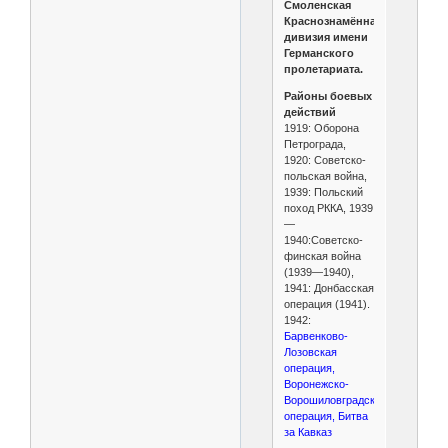
Смоленская
Краснознамённая
дивизия имени
Германского
пролетариата.
Районы боевых
действий
1919: Оборона
Петрограда,
1920: Советско-
польская война,
1939: Польский
поход РККА, 1939
—
1940:Советско-
финская война
(1939—1940),
1941: Донбасская
операция (1941).
1942:
Барвенково-
Лозовская
операция,
Воронежско-
Ворошиловградская
операция, Битва
за Кавказ