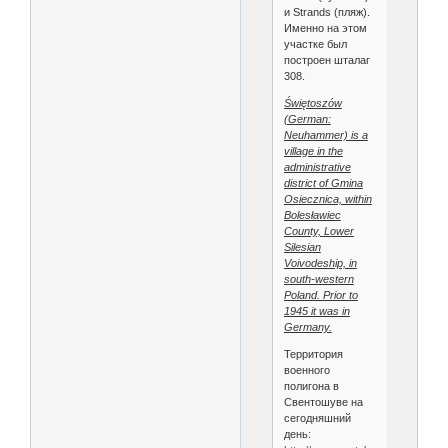
и Strands (пляж).
Именно на этом
участке был
построен шталаг
308.
Świętoszów
(German:
Neuhammer) is a
village in the
administrative
district of Gmina
Osiecznica, within
Bolesławiec
County, Lower
Silesian
Voivodeship, in
south-western
Poland. Prior to
1945 it was in
Germany.
Территория
военного
полигона в
Свентошуве на
сегодняшний
день: