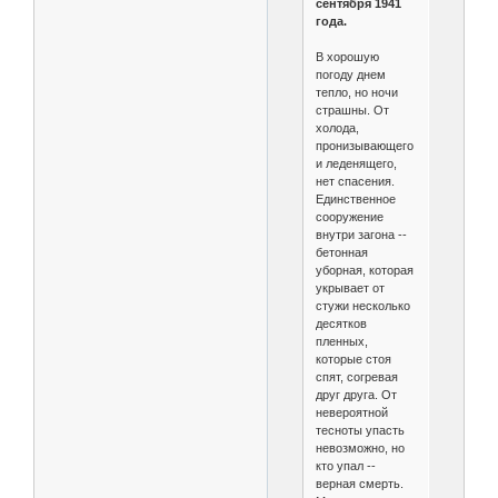
сентября 1941
года.
В хорошую
погоду днем
тепло, но ночи
страшны. От
холода,
пронизывающего
и леденящего,
нет спасения.
Единственное
сооружение
внутри загона --
бетонная
уборная, которая
укрывает от
стужи несколько
десятков
пленных,
которые стоя
спят, согревая
друг друга. От
невероятной
тесноты упасть
невозможно, но
кто упал --
верная смерть.