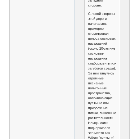
западной
стороне.
С левой стороны
этой дороги
начиналась
примерно
стометровая
полоса сосновых
насаждений
(около 20-летние
сосновые
насаждения
слаборазвиты из-
за убогой среды).
За ней тянулись
огромные
песчаные
полигонные
пространства,
напоминающие
пустыню или
прибрежные
пляжи, лишенные
растительности.
Немцы сами
подчеркивали
это место как
Wüste (пустыня)