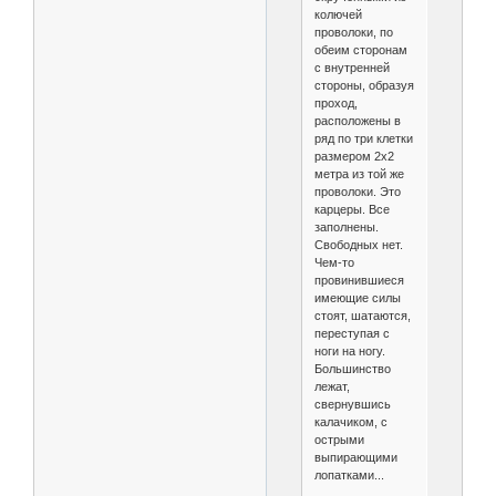
колючей
проволоки, по
обеим сторонам
с внутренней
стороны, образуя
проход,
расположены в
ряд по три клетки
размером 2x2
метра из той же
проволоки. Это
карцеры. Все
заполнены.
Свободных нет.
Чем-то
провинившиеся
имеющие силы
стоят, шатаются,
переступая с
ноги на ногу.
Большинство
лежат,
свернувшись
калачиком, с
острыми
выпирающими
лопатками...