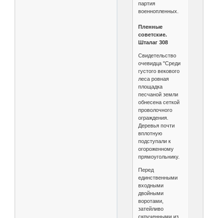
партия
военнопленных.
Пленные
советские.
Шталаг 308
Свидетельство
очевидца "Среди
густого векового
леса ровная
площадка
песчаной земли
обнесена сеткой
проволочного
ограждения.
Деревья почти
вплотную
подступали к
огороженному
прямоугольнику.
Перед
единственными
входными
двойными
воротами,
затейливо
скрученными из