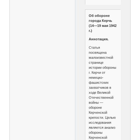
Об обороне
города Керчь
(14—19 мая 1942
г.)
Аннотация.
Статья
посвящена
малоизвестной
странице
истории обороны
г. Керчи от
немецко-
фашистских
захватчиков в
ходе Великой
Отечественной
войны —
обороне
Керченской
крепости. Целью
исследования
является анализ
обороны
Керченской