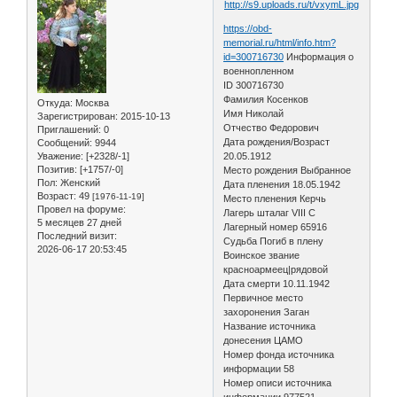
https://obd-
memorial.ru/html/info.htm?
id=300716730
Информация о
военнопленном
ID 300716730
Фамилия Косенков
Откуда:
Москва
Имя Николай
Зарегистрирован
: 2015-10-13
Отчество Федорович
Приглашений:
0
Дата рождения/Возраст
Сообщений:
9944
Уважение:
[+2328/-1]
20.05.1912
Позитив:
[+1757/-0]
Место рождения Выбранное
Пол:
Женский
Дата пленения 18.05.1942
Возраст:
49
[1976-11-19]
Место пленения Керчь
Провел на форуме:
Лагерь шталаг VIII C
5 месяцев 27 дней
Лагерный номер 65916
Последний визит:
Судьба Погиб в плену
2026-06-17 20:53:45
Воинское звание
красноармеец|рядовой
Дата смерти 10.11.1942
Первичное место
захоронения Заган
Название источника
донесения ЦАМО
Номер фонда источника
информации 58
Номер описи источника
информации 977521