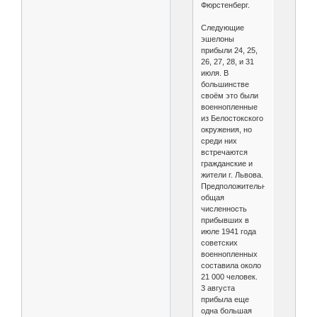
Фюрстенберг.
Следующие
эшелоны
прибыли 24, 25,
26, 27, 28, и 31
июля. В
большинстве
своём это были
военнопленные
из Белостокского
окружения, но
среди них
встречаются
гражданские и
жители г. Львова.
Предположительно,
общая
численность
прибывших в
июле 1941 года
советских
военнопленных
составила около
21 000 человек.
3 августа
прибыла еще
одна большая