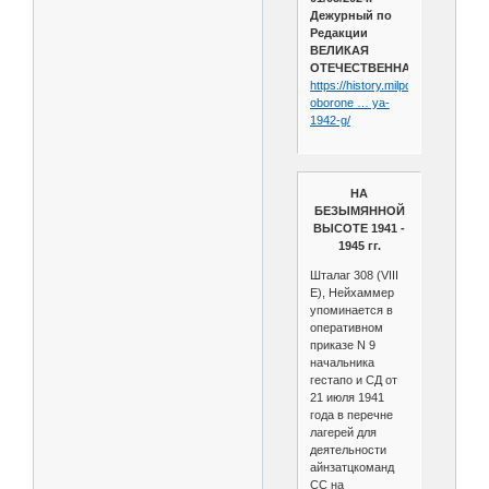
Дежурный по
Редакции
ВЕЛИКАЯ
ОТЕЧЕСТВЕННАЯ
https://history.milportal.ru/ob-
oborone … ya-
1942-g/
НА
БЕЗЫМЯННОЙ
ВЫСОТЕ 1941 -
1945 гг.
Шталаг 308 (VIII
E), Нейхаммер
упоминается в
оперативном
приказе N 9
начальника
гестапо и СД от
21 июля 1941
года в перечне
лагерей для
деятельности
айнзатцкоманд
СС на