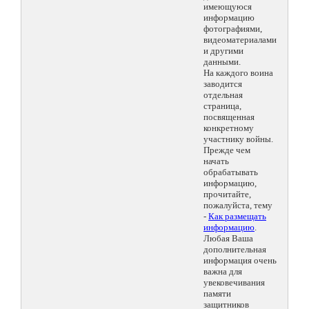
имеющуюся
информацию
фотографиями,
видеоматериалами
и другими
данными.
На каждого воина
заводится
отдельная
страница,
посвященная
конкретному
участнику войны.
Прежде чем
начать
обрабатывать
информацию,
прочитайте,
пожалуйста, тему
-
Как размещать
информацию
.
Любая Ваша
дополнительная
информация очень
важна для
увековечивания
памяти
защитников