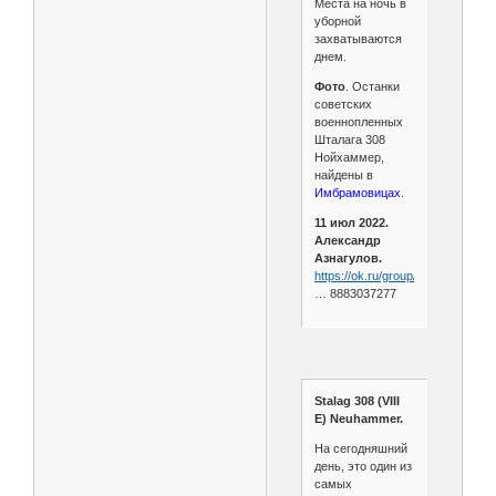
Места на ночь в
уборной
захватываются
днем.
Фото
. Останки
советских
военнопленных
Шталага 308
Нойхаммер,
найдены в
Имбрамовицах
.
11 июл 2022.
Александр
Азнагулов.
https://ok.ru/group/513012770407
… 8883037277
Stalag 308 (VIII
E) Neuhammer.
На сегодняшний
день, это один из
самых