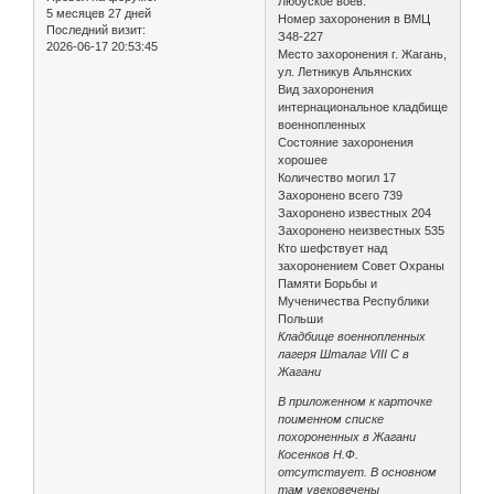
Любуское воев.
5 месяцев 27 дней
Номер захоронения в ВМЦ
Последний визит:
З48-227
2026-06-17 20:53:45
Место захоронения г. Жагань,
ул. Летникув Альянских
Вид захоронения
интернациональное кладбище
военнопленных
Состояние захоронения
хорошее
Количество могил 17
Захоронено всего 739
Захоронено известных 204
Захоронено неизвестных 535
Кто шефствует над
захоронением Совет Охраны
Памяти Борьбы и
Мученичества Республики
Польши
Кладбище военнопленных
лагеря Шталаг VIII C в
Жагани
В приложенном к карточке
поименном списке
похороненных в Жагани
Косенков Н.Ф.
отсутствует. В основном
там увековечены