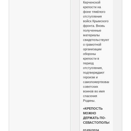
Керченской
крепости на
фоне тяжёлого
отступления
войск Крымского
фронта. Вновь
полученные
материалы
свидетельствуют
о грамотной
организации
обороны
крепости в
период
отступления,
подтверждают
героизм и
самопожертвование
советских
воинов во имя
спасения
Родины.
«КРЕПОСТЬ
МОЖНО
ДЕРЖАТЬ ПО-
СЕВАСТОПОЛЬСКИ»
01/05/2024.