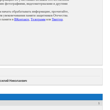
цию фотографиями, видеоматериалами и другими
ем начать обрабатывать информацию, прочитайте,
я увековечивания памяти защитников Отечества.
и памяти в
ВКонтакте
,
Телеграмм
или
Твиттер
.
асилий Николаевич
1