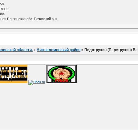
 58
18002
484
нец Пензенская обл. Печевский р-н.
нзенской области.
»
Нижнеломовский район
»
Педотрухин (Перетрухин) В