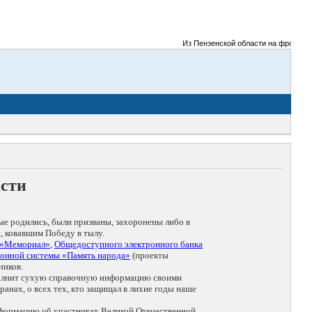
Из Пензенской области на фронты Вел
асти
ые родились, были призваны, захоронены либо в
, ковавшим Победу в тылу.
 «Мемориал»
,
Общедоступного электронного банка
онной системы «Память народа»
(проекты
ников.
дополнит сухую справочную информацию своими
анах, о всех тех, кто защищал в лихие годы наше
нформацию об участниках Великой Отечественной