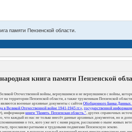
нига памяти Пензенской области.
народная книга памяти Пензенской обл
Великой Отечественной войны, вернувшимся и не вернувшимся с войны, котор
т на территории Пензенской области, а также труженикам Пензенской области
 являются военные архивные документы с сайтов
Обобщенного Банка Данных
а в Великой Отечественной войне 1941-1945 гг.»
,
государственной информаци
), информация
книги "Память. Пензенская область."
, других справочных источ
 то, что каждый из нас не только внесёт данные архивных документов, но и 
оминаниями о тех, кого уже нет с нами рядом, рассказами о ныне живых ветер
в тылу, прославлял ратными и трудовыми подвигами Пензенскую землю.
ая энциклопедия, в которую каждый желающий может внести известную ему и