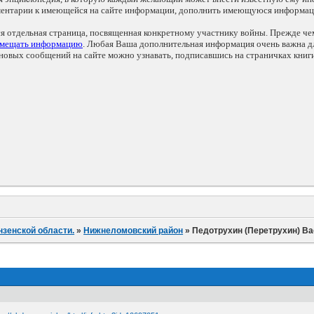
мментарии к имеющейся на сайте информации, дополнить имеющуюся информа
ся отдельная страница, посвященная конкретному участнику войны. Прежде ч
змещать информацию
. Любая Ваша дополнительная информация очень важна дл
овых сообщений на сайте можно узнавать, подписавшись на страничках книг
нзенской области.
»
Нижнеломовский район
»
Педотрухин (Перетрухин) В