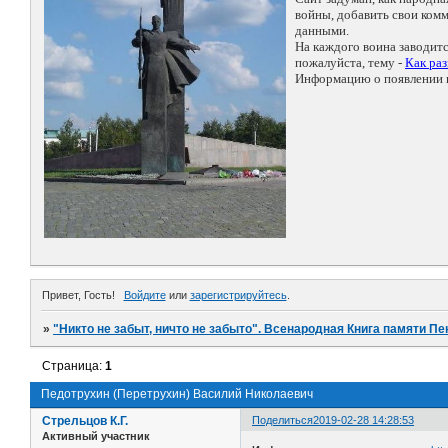
войны, добавить свои ко
данными.
На каждого воина заводит
пожалуйста, тему -
Как ра
Информацию о появлении н
Привет, Гость!
Войдите
или
зарегистрируйтесь
.
»
"Никто не забыт, ничто не забыто". Всенародная Книга памяти Пе
Страница:
1
Педотрухин (Перетрухин) Василий Николаевич
Стрельцов К.Г.
Поделиться
2019-02-28 14:28:53
Активный участник