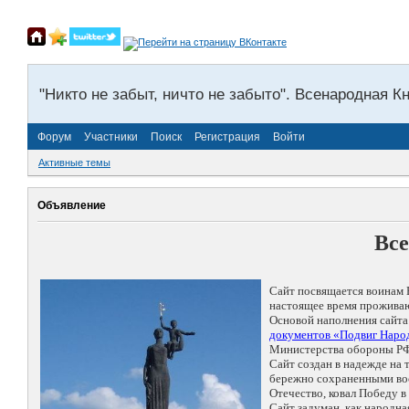
"Никто не забыт, ничто не забыто". Всенародная К
Форум
Участники
Поиск
Регистрация
Войти
Активные темы
Объявление
Все
Сайт посвящается воинам 
настоящее время проживаю
Основой наполнения сайта
документов «Подвиг Народ
Министерства обороны РФ
Сайт создан в надежде на
бережно сохраненными восп
Отечество, ковал Победу 
Сайт задуман, как народн