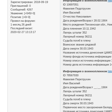
Информация о военнопленном
htt
Зарегистрирован
: 2018-09-19
ID 10697051
Приглашений:
0
Фамилия Педотрухин
Сообщений:
4267
Имя Василий
Уважение:
[+545/-0]
Отчество Николаевич
Позитив:
[+0/-0]
Дата рождения/Возраст 28.02.1904
Провел на форуме:
1 месяц 26 дней
Место рождения Пензенская обл., Ниж
Последний визит:
Дата пленения 10.11.1942
2020-02-27 13:13:17
Лагерь шталаг 352
Лагерный номер 36211
Судьба погиб в плену
Воинское звание рядовой
Дата смерти 30.03.1943
Название источника донесения ЦАМ
Номер фонда источника информации
Номер описи источника информации 
Номер дела источника информации 1
Информация о военнопленном
htt
ID 78567930
Фамилия Перетрухин
Имя Василий
Дата рождения/Возраст __.__.1904
Лагерь шталаг 352
Лагерный номер 36211
Судьба погиб в плену
Дата смерти 30.03.1943
Первичное место захоронения Белору
Название источника донесения ЦАМ