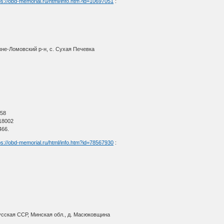
ps://obd-memorial.ru/html/info.htm?id=10697051
:
не-Ломовский р-н, с. Сухая Печевка
О
 58
18002
466.
ps://obd-memorial.ru/html/info.htm?id=78567930
:
сская ССР, Минская обл., д. Масюковщина
О