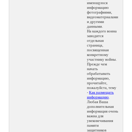
имеющуюся
информацию
фотографиями,
видеоматериалами
и другими
данными.
На каждого воина
заводится
отдельная
страница,
посвященная
конкретному
участнику войны.
Прежде чем
начать
обрабатывать
информацию,
прочитайте,
пожалуйста, тему
-
Как размещать
информацию
.
Любая Ваша
дополнительная
информация очень
важна для
увековечивания
памяти
защитников