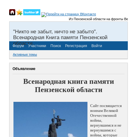
Из Пензенской области на фронты Великой О
"Никто не забыт, ничто не забыто".
Всенародная Книга памяти Пензенской
области.
Форум
Участники
Поиск
Регистрация
Войти
Активные темы
Объявление
Всенародная книга памяти
Пензенской области
Сайт посвящается
воинам Великой
Отечественной
войны,
вернувшимся и не
вернувшимся с
войны, которые