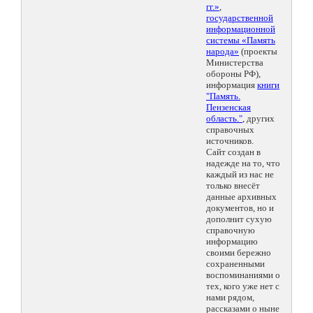
гг.»
,
государственной
информационной
системы «Память
народа»
(проекты
Министерства
обороны РФ),
информация
книги
"Память.
Пензенская
область."
, других
справочных
источников.
Сайт создан в
надежде на то, что
каждый из нас не
только внесёт
данные архивных
документов, но и
дополнит сухую
справочную
информацию
своими бережно
сохраненными
воспоминаниями о
тех, кого уже нет с
нами рядом,
рассказами о ныне