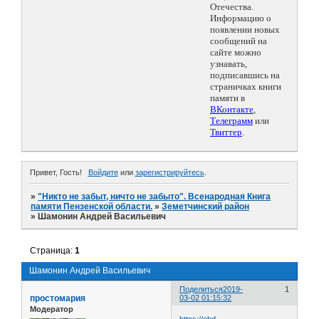
Отечества.
Информацию о
появлении новых
сообщений на
сайте можно
узнавать,
подписавшись на
страничках книги
памяти в
ВКонтакте
,
Телеграмм
или
Твиттер
.
Привет, Гость!
Войдите
или
зарегистрируйтесь
.
»
"Никто не забыт, ничто не забыто". Всенародная Книга
памяти Пензенской области.
»
Земетчинский район
»
Шамонин Андрей Васильевич
Страница:
1
Шамонин Андрей Васильевич
Поделиться
2019-
1
простомария
03-02 01:15:32
Модератор
https://obd-