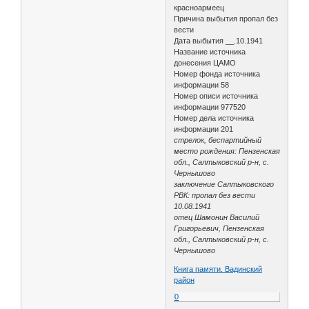
красноармеец
Причина выбытия пропал без
вести
Дата выбытия __.10.1941
Название источника
донесения ЦАМО
Номер фонда источника
информации 58
Номер описи источника
информации 977520
Номер дела источника
информации 201
стрелок, беспартийный
место рождения: Пензенская
обл., Салтыковский р-н, с.
Чернышово
заключение Салтыковского
РВК: пропал без вести
10.08.1941
отец Шамонин Василий
Григорьевич, Пензенская
обл., Салтыковский р-н, с.
Чернышово
Книга памяти. Вадинский
район
0