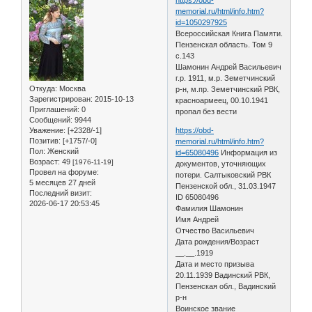
memorial.ru/html/info.htm?
id=1050297925
Всероссийская Книга Памяти.
Пензенская область. Том 9
с.143
Шамонин Андрей Васильевич
г.р. 1911, м.р. Земетчинский
Откуда:
Москва
р-н, м.пр. Земетчинский РВК,
Зарегистрирован
: 2015-10-13
красноармеец, 00.10.1941
Приглашений:
0
пропал без вести
Сообщений:
9944
Уважение:
[+2328/-1]
https://obd-
Позитив:
[+1757/-0]
memorial.ru/html/info.htm?
Пол:
Женский
id=65080496
Информация из
Возраст:
49
[1976-11-19]
документов, уточняющих
Провел на форуме:
потери. Салтыковский РВК
5 месяцев 27 дней
Пензенской обл., 31.03.1947
Последний визит:
ID 65080496
2026-06-17 20:53:45
Фамилия Шамонин
Имя Андрей
Отчество Васильевич
Дата рождения/Возраст
__.__.1919
Дата и место призыва
20.11.1939 Вадинский РВК,
Пензенская обл., Вадинский
р-н
Воинское звание