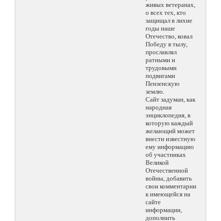
живых ветеранах,
о всех тех, кто
защищал в лихие
годы наше
Отечество, ковал
Победу в тылу,
прославлял
ратными и
трудовыми
подвигами
Пензенскую
землю.
Сайт задуман, как
народная
энциклопедия, в
которую каждый
желающий может
внести известную
ему информацию
об участниках
Великой
Отечественной
войны, добавить
свои комментарии
к имеющейся на
сайте
информации,
дополнить