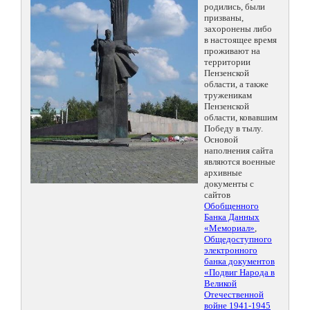
родились, были
призваны,
захоронены либо
в настоящее время
проживают на
территории
Пензенской
области, а также
труженикам
Пензенской
области, ковавшим
Победу в тылу.
Основой
наполнения сайта
являются военные
архивные
документы с
сайтов
Обобщенного
Банка Данных
«Мемориал»
,
Общедоступного
электронного
банка документов
«Подвиг Народа в
Великой
Отечественной
войне 1941-1945