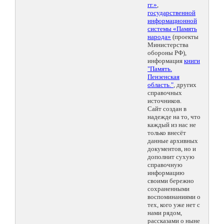
гг.»
,
государственной
информационной
системы «Память
народа»
(проекты
Министерства
обороны РФ),
информация
книги
"Память.
Пензенская
область."
, других
справочных
источников.
Сайт создан в
надежде на то, что
каждый из нас не
только внесёт
данные архивных
документов, но и
дополнит сухую
справочную
информацию
своими бережно
сохраненными
воспоминаниями о
тех, кого уже нет с
нами рядом,
рассказами о ныне