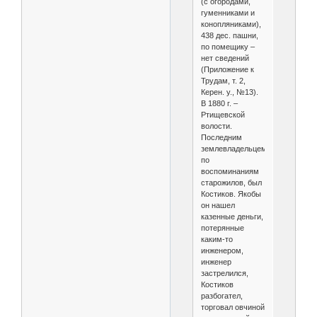
(с огородами,
гуменниками и
конопляниками),
438 дес. пашни,
по помещику –
нет сведений
(Приложение к
Трудам, т. 2,
Керен. у., №13).
В 1880 г. –
Ртищевской
волости.
Последним
землевладельцем,
по
воспоминаниям
старожилов, был
Костиков. Якобы
он нашел
казенные деньги,
потерянные
каким-то
инженером,
инженер
застрелился,
Костиков
разбогател,
торговал овчиной