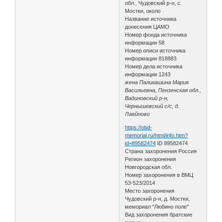
обл., Чудовский р-н, с.
Мостки, около
Название источника
донесения ЦАМО
Номер фонда источника
информации 58
Номер описи источника
информации 818883
Номер дела источника
информации 1243
жена Паликашина Мария
Васильевна, Пензенская обл.,
Вадиновский р-н,
Чернышевский с/с, д.
Лаяйново
https://obd-
memorial.ru/html/info.htm?
id=89582474
ID 89582474
Страна захоронения Россия
Регион захоронения
Новгородская обл.
Номер захоронения в ВМЦ
53-523/2014
Место захоронения
Чудовский р-н, д. Мостки,
мемориал "Любино поле"
Вид захоронения братские