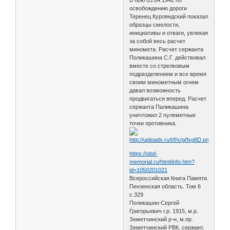
освобождению дороги
Теренец Курляндский показал
образцы смелости,
инициативы и отваги, увлекая
за собой весь расчет
миномета. Расчет сержанта
Поликашина С.Г. действовал
вместе со стрелковым
подразделением и все время
своим минометным огнем
давал возможность
продвигаться вперед. Расчет
сержанта Паликашина
уничтожил 2 пулеметные
точки противника.
https://obd-
memorial.ru/html/info.htm?
id=1050201021
Всероссийская Книга Памяти.
Пензенская область. Том 6
с.329
Поликашин Сергей
Григорьевич г.р. 1915, м.р.
Земетчинский р-н, м.пр.
Земетчинский РВК, сержант,