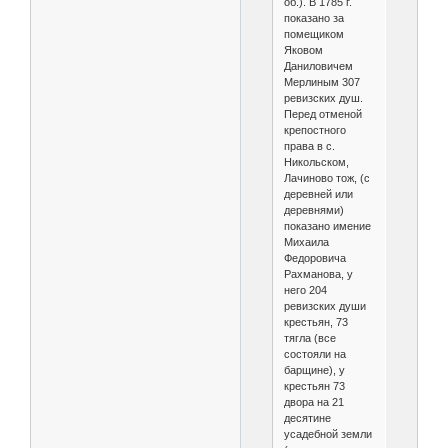
об.). В 1785 г.
показано за
помещиком
Яковом
Даниловичем
Мерлиным 307
ревизских душ.
Перед отменой
крепостного
права в с.
Никольском,
Лачиново тож, (с
деревней или
деревнями)
показано имение
Михаила
Федоровича
Рахманова, у
него 204
ревизских души
крестьян, 73
тягла (все
состояли на
барщине), у
крестьян 73
двора на 21
десятине
усадебной земли