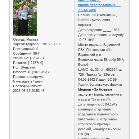
naroda.ru/heroes/podvig- …
277445489/
Паликашин (Пиликишин)
Сергей Григорьевич
сержант
Дата рождения __.__.1915
Дата поступления на службу
Откуда:
Москва
11.07.1941
Зарегистрирован
: 2015-10-13
Место призыва Вадинский
Приглашений:
0
РВК, Пензенская обл.,
Сообщений:
9944
Вадинский р-н
Уважение:
[+2328/-1]
Воинская часть 58 осбр 59 А
Позитив:
[+1757/-0]
ВолхФ
Пол:
Женский
ЦАМО, ф. 33, оп. 682524, д.
Возраст:
49
[1976-11-19]
726. Приказ №: 13/н от:
Провел на форуме:
04.05.1942 Издан: ВС 59
5 месяцев 27 дней
Армии Волховского фронта
Последний визит:
Медаль «За боевые
2026-06-17 20:53:45
заслуги»
(представление к
медали "За отвагу")
Даты подвига 03.04.1942
командир отделения
отдельного минометного
батальона 58 отдельной
стрелковой бригады
русский, кандидат в члены
ВКП(б)
В бою 03.04.1942 по