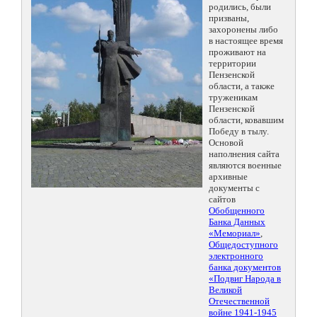
родились, были
призваны,
захоронены либо
в настоящее время
проживают на
территории
Пензенской
области, а также
труженикам
Пензенской
области, ковавшим
Победу в тылу.
Основой
наполнения сайта
являются военные
архивные
документы с
сайтов
Обобщенного
Банка Данных
«Мемориал»
,
Общедоступного
электронного
банка документов
«Подвиг Народа в
Великой
Отечественной
войне 1941-1945