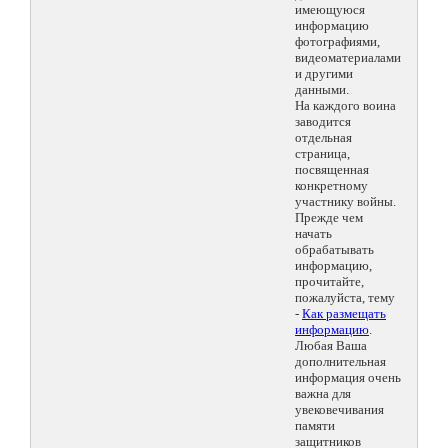
имеющуюся
информацию
фотографиями,
видеоматериалами
и другими
данными.
На каждого воина
заводится
отдельная
страница,
посвященная
конкретному
участнику войны.
Прежде чем
начать
обрабатывать
информацию,
прочитайте,
пожалуйста, тему
-
Как размещать
информацию
.
Любая Ваша
дополнительная
информация очень
важна для
увековечивания
памяти
защитников