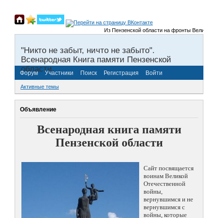
Из Пензенской области на фронты Великой Отеч
"Никто не забыт, ничто не забыто".
Всенародная Книга памяти Пензенской
области.
Форум
Участники
Поиск
Регистрация
Войти
Активные темы
Объявление
Всенародная книга памяти
Пензенской области
Сайт посвящается
воинам Великой
Отечественной
войны,
вернувшимся и не
вернувшимся с
войны, которые