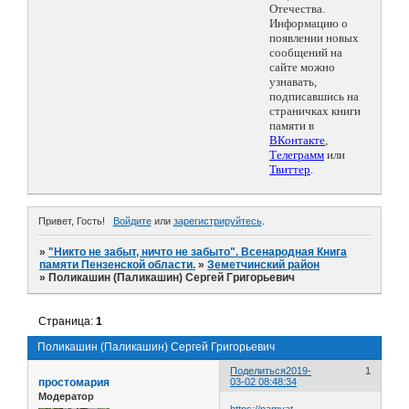
Отечества.
Информацию о
появлении новых
сообщений на
сайте можно
узнавать,
подписавшись на
страничках книги
памяти в
ВКонтакте
,
Телеграмм
или
Твиттер
.
Привет, Гость!
Войдите
или
зарегистрируйтесь
.
»
"Никто не забыт, ничто не забыто". Всенародная Книга
памяти Пензенской области.
»
Земетчинский район
»
Поликашин (Паликашин) Сергей Григорьевич
Страница:
1
Поликашин (Паликашин) Сергей Григорьевич
Поделиться
2019-
1
простомария
03-02 08:48:34
Модератор
https://pamyat-