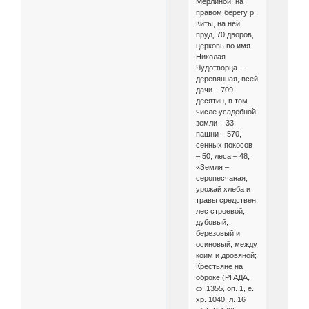
Мерлиной, на
правом берегу р.
Киты, на ней
пруд, 70 дворов,
церковь во имя
Николая
Чудотворца –
деревянная, всей
дачи – 709
десятин, в том
числе усадебной
земли – 33,
пашни – 570,
сенных покосов
– 50, леса – 48;
«Земля –
серопесчаная,
урожай хлеба и
травы средствен;
лес строевой,
дубовый,
березовый и
осиновый, между
коим и дровяной;
Крестьяне на
оброке (РГАДА,
ф. 1355, оп. 1, е.
хр. 1040, л. 16