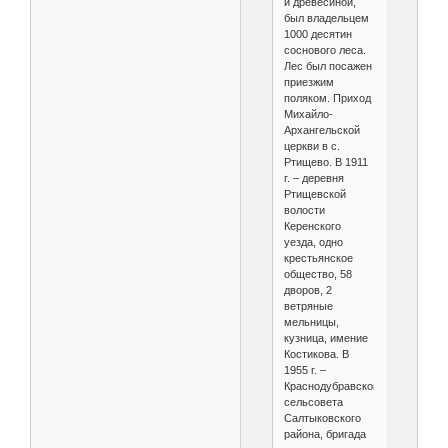
и древесиной,
был владельцем
1000 десятин
соснового леса.
Лес был посажен
приезжим
поляком. Приход
Михайло-
Архангельской
церкви в с.
Ртищево. В 1911
г. – деревня
Ртищевской
волости
Керенского
уезда, одно
крестьянское
общество, 58
дворов, 2
ветряные
мельницы,
кузница, имение
Костикова. В
1955 г. –
Краснодубравского
сельсовета
Салтыковского
района, бригада