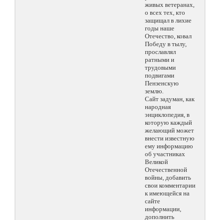
живых ветеранах,
о всех тех, кто
защищал в лихие
годы наше
Отечество, ковал
Победу в тылу,
прославлял
ратными и
трудовыми
подвигами
Пензенскую
землю.
Сайт задуман, как
народная
энциклопедия, в
которую каждый
желающий может
внести известную
ему информацию
об участниках
Великой
Отечественной
войны, добавить
свои комментарии
к имеющейся на
сайте
информации,
дополнить