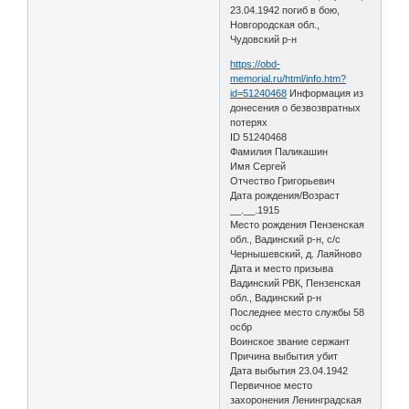
23.04.1942 погиб в бою,
Новгородская обл.,
Чудовский р-н
https://obd-
memorial.ru/html/info.htm?
id=51240468
Информация из
донесения о безвозвратных
потерях
ID 51240468
Фамилия Паликашин
Имя Сергей
Отчество Григорьевич
Дата рождения/Возраст
__.__.1915
Место рождения Пензенская
обл., Вадинский р-н, с/с
Чернышевский, д. Лаяйново
Дата и место призыва
Вадинский РВК, Пензенская
обл., Вадинский р-н
Последнее место службы 58
осбр
Воинское звание сержант
Причина выбытия убит
Дата выбытия 23.04.1942
Первичное место
захоронения Ленинградская