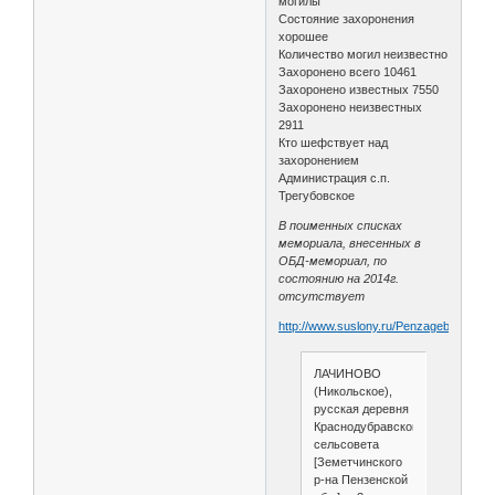
могилы
Состояние захоронения
хорошее
Количество могил неизвестно
Захоронено всего 10461
Захоронено известных 7550
Захоронено неизвестных
2911
Кто шефствует над
захоронением
Администрация с.п.
Трегубовское
В поименных списках
мемориала, внесенных в
ОБД-мемориал, по
состоянию на 2014г.
отсутствует
http://www.suslony.ru/Penzagebiet/zem
ЛАЧИНОВО
(Никольское),
русская деревня
Краснодубравского
сельсовета
[Земетчинского
р-на Пензенской