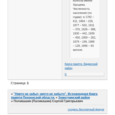
колхоза имени
Хрущева.
Численность
населения (по
годам): в 1782 –
611, 1864 – 226,
1877 – 502, 1911
– 376, 1926 – 388,
1930 – 442, 1939
– 450, 1959 – 262,
1979 – 199, 1989
– 128, 1996 – 93
жителя.
Книга памяти. Вадинский
район
0
Страница:
1
»
"Никто не забыт, ничто не забыто". Всенародная Книга
памяти Пензенской области.
»
Земетчинский район
»
Поликашин (Паликашин) Сергей Григорьевич
создать бесплатный форум