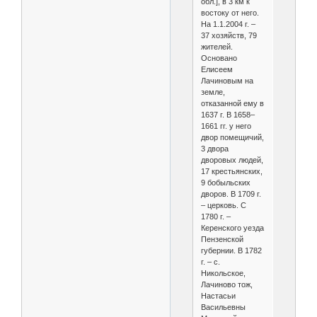
обл.], в 3 км к
востоку от него.
На 1.1.2004 г. –
37 хозяйств, 79
жителей.
Основано
Елисеем
Лачиновым на
земле,
отказанной ему в
1637 г. В 1658–
1661 гг. у него
двор помещичий,
3 двора
дворовых людей,
17 крестьянских,
9 бобыльских
дворов. В 1709 г.
– церковь. С
1780 г. –
Керенского уезда
Пензенской
губернии. В 1782
г. – с.
Никольское,
Лачиново тож,
Настасьи
Васильевны