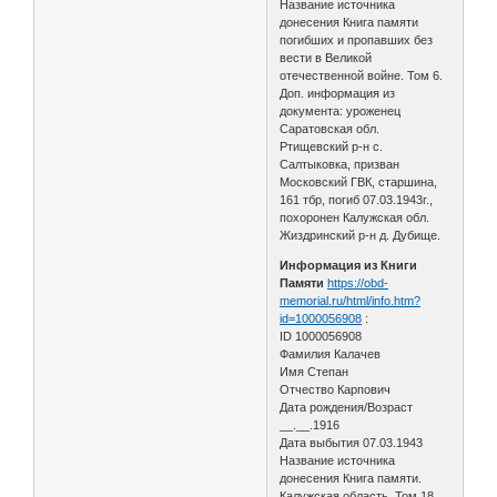
Название источника
донесения Книга памяти
погибших и пропавших без
вести в Великой
отечественной войне. Том 6.
Доп. информация из
документа: уроженец
Саратовская обл.
Ртищевский р-н с.
Салтыковка, призван
Московский ГВК, старшина,
161 тбр, погиб 07.03.1943г.,
похоронен Калужская обл.
Жиздринский р-н д. Дубище.
Информация из Книги
Памяти
https://obd-
memorial.ru/html/info.htm?
id=1000056908
:
ID 1000056908
Фамилия Калачев
Имя Степан
Отчество Карпович
Дата рождения/Возраст
__.__.1916
Дата выбытия 07.03.1943
Название источника
донесения Книга памяти.
Калужская область. Том 18.