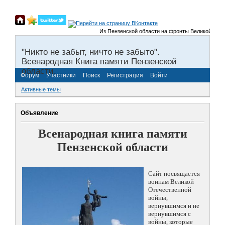
Из Пензенской области на фронты Великой Отечеств
"Никто не забыт, ничто не забыто".
Всенародная Книга памяти Пензенской
области.
Форум
Участники
Поиск
Регистрация
Войти
Активные темы
Объявление
Всенародная книга памяти
Пензенской области
Сайт посвящается
воинам Великой
Отечественной
войны,
вернувшимся и не
вернувшимся с
войны, которые