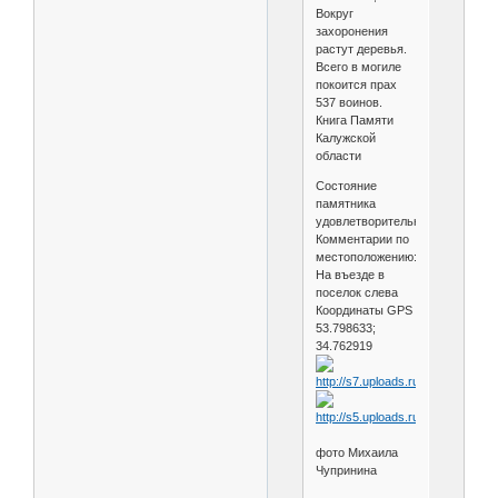
Вокруг
захоронения
растут деревья.
Всего в могиле
покоится прах
537 воинов.
Книга Памяти
Калужской
области
Состояние
памятника
удовлетворительное
Комментарии по
местоположению:
На въезде в
поселок слева
Координаты GPS
53.798633;
34.762919
фото Михаила
Чупринина