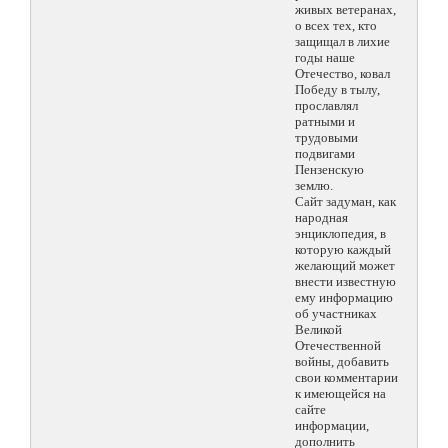
живых ветеранах,
о всех тех, кто
защищал в лихие
годы наше
Отечество, ковал
Победу в тылу,
прославлял
ратными и
трудовыми
подвигами
Пензенскую
землю.
Сайт задуман, как
народная
энциклопедия, в
которую каждый
желающий может
внести известную
ему информацию
об участниках
Великой
Отечественной
войны, добавить
свои комментарии
к имеющейся на
сайте
информации,
дополнить