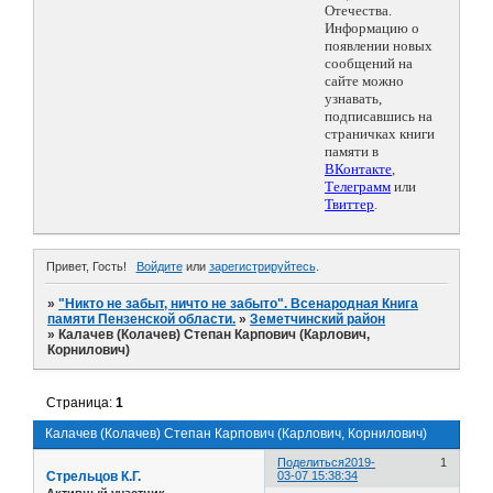
Отечества.
Информацию о
появлении новых
сообщений на
сайте можно
узнавать,
подписавшись на
страничках книги
памяти в
ВКонтакте
,
Телеграмм
или
Твиттер
.
Привет, Гость!
Войдите
или
зарегистрируйтесь
.
»
"Никто не забыт, ничто не забыто". Всенародная Книга
памяти Пензенской области.
»
Земетчинский район
»
Калачев (Колачев) Степан Карпович (Карлович,
Корнилович)
Страница:
1
Калачев (Колачев) Степан Карпович (Карлович, Корнилович)
Поделиться
2019-
1
Стрельцов К.Г.
03-07 15:38:34