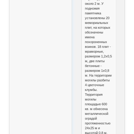
около 2 м. У
подножия
памятника
установлены 20
мемориальных
плит, на которых
обозначены
имена
похороненных
воинов. 18 плит -
мраморные,
размером 1,2x0,5
м, две плиты
бетонные -
размером 1x0,8
м. На территории
могилы разбиты
4 цветочные
клумбы.
Территория
могилы
площадью 600
кв. м обнесена
металлической
оградой
протяженностью
24x25 м и
высотой 0,8 м.