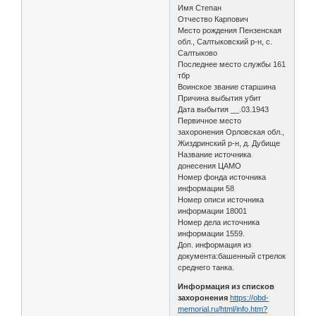
Имя Степан
Отчество Карпович
Место рождения Пензенская
обл., Салтыковский р-н, с.
Салтыково
Последнее место службы 161
тбр
Воинское звание старшина
Причина выбытия убит
Дата выбытия __.03.1943
Первичное место
захоронения Орловская обл.,
Жиздринский р-н, д. Дубище
Название источника
донесения ЦАМО
Номер фонда источника
информации 58
Номер описи источника
информации 18001
Номер дела источника
информации 1559.
Доп. информация из
документа:башенный стрелок
среднего танка.
Информация из списков
захоронения
https://obd-
memorial.ru/html/info.htm?