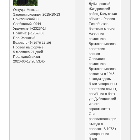
Дубищенский,
Жиздринский
Откуда:
Москва
район, Калужская
Зарегистрирован
: 2015-10-13
область, Россия
Приглашений:
0
Тип объекта:
Сообщений:
9944
Уважение:
[+2328/-1]
братская могила
Позитив:
[+1757/-0]
Название
Пол:
Женский
памятника:
Возраст:
49
[1976-11-19]
Братская могила
Провел на форуме:
советских
5 месяцев 27 дней
воинов
Последний визит:
Описание
2026-06-17 20:53:45
памятника
Братская могила
возникла в 1943
г., когда здесь
были захоронены
советские воины,
погибшие в боях
у п.Дубищенский
и в его
окрестностях.
Она
расположена при
въезде в
поселок. В 1972 г
захоронение
было