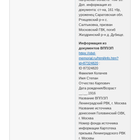
Доп. информация из
документа: ст-на, 161 тбр,
уроженец Саратовская обл.
Ртищевский р-н с.
Салтыковка, призван
Московский ГВК, погиб
Жиздринский р-н д. Дубище.
Информация из
документов ВПП/ЗП
https://obd-
memorial.ru/html/info.htm?
id=87324820
:
ID 87324820
Фамилия Колачев
Имя Степан
Отчество Карпович
Дата рождения/Возраст
__.__.1916
Название ВПП/ЗП
Ленинградский РВК, г. Москва
Название источника
донесения Головинский ОВК,
г. Москва
Номер фонда источника
информации Картотека
призыва Ленинградского РВК
г. Москвы