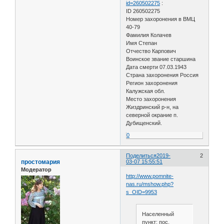
id=260502275
:
ID 260502275
Номер захоронения в ВМЦ
40-79
Фамилия Колачев
Имя Степан
Отчество Карпович
Воинское звание старшина
Дата смерти 07.03.1943
Страна захоронения Россия
Регион захоронения
Калужская обл.
Место захоронения
Жиздринский р-н, на
северной окрание п.
Дубищенский.
0
Поделиться
2019-
2
простомария
03-07 15:55:51
Модератор
http://www.pomnite-
nas.ru/mshow.php?
s_OID=9953
Населенный
пункт: пос.