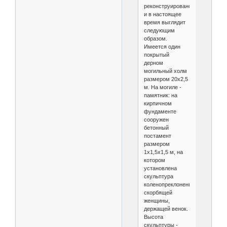
реконструировано
и в настоящее
время выглядит
следующим
образом.
Имеется один
покрытый
дерном
могильный холм
размером 20x2,5
м. На могиле -
памятник: на
кирпичном
фундаменте
сооружен
бетонный
постамент
размером
1x1,5x1,5 м, на
котором
установлена
скульптура
коленопреклоненной
скорбящей
женщины,
держащей венок.
Высота
скульптуры -