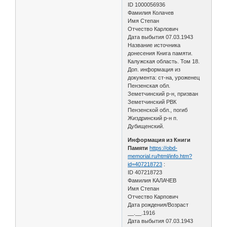
ID 1000056936
Фамилия Колачев
Имя Степан
Отчество Карлович
Дата выбытия 07.03.1943
Название источника
донесения Книга памяти.
Калужская область. Том 18.
Доп. информация из
документа: ст-на, уроженец
Пензенская обл.
Земетчинский р-н, призван
Земетчинский РВК
Пензенской обл., погиб
Жиздринский р-н п.
Дубищенский.
Информация из Книги
Памяти
https://obd-
memorial.ru/html/info.htm?
id=407218723
:
ID 407218723
Фамилия КАЛАЧЕВ
Имя Степан
Отчество Карпович
Дата рождения/Возраст
__.__.1916
Дата выбытия 07.03.1943