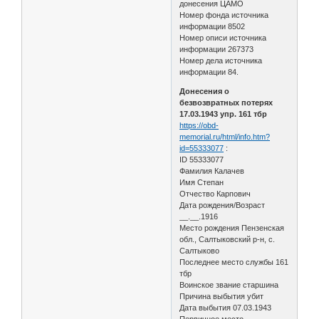
донесения ЦАМО
Номер фонда источника
информации 8502
Номер описи источника
информации 267373
Номер дела источника
информации 84.
Донесения о
безвозвратных потерях
17.03.1943 упр. 161 тбр
https://obd-
memorial.ru/html/info.htm?
id=55333077
:
ID 55333077
Фамилия Калачев
Имя Степан
Отчество Карпович
Дата рождения/Возраст
__.__.1916
Место рождения Пензенская
обл., Салтыковский р-н, с.
Салтыково
Последнее место службы 161
тбр
Воинское звание старшина
Причина выбытия убит
Дата выбытия 07.03.1943
Первичное место