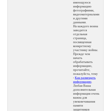
имеющуюся
информацию
фотографиями,
видеоматериалами
и другими
данными.
На каждого воина
заводится
отдельная
страница,
посвященная
конкретному
участнику войны.
Прежде чем
начать
обрабатывать
информацию,
прочитайте,
пожалуйста, тему
-
Как размещать
информацию
.
Любая Ваша
дополнительная
информация очень
важна для
увековечивания
памяти
защитников