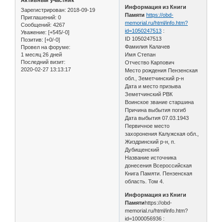
Активный участник
Информация из Книги
Зарегистрирован
: 2018-09-19
Памяти
https://obd-
Приглашений:
0
memorial.ru/html/info.htm?
Сообщений:
4267
id=1050247513
:
Уважение:
[+545/-0]
ID 1050247513
Позитив:
[+0/-0]
Фамилия Калачев
Провел на форуме:
1 месяц 26 дней
Имя Степан
Последний визит:
Отчество Карпович
2020-02-27 13:13:17
Место рождения Пензенская
обл., Земетчинский р-н
Дата и место призыва
Земетчинский РВК
Воинское звание старшина
Причина выбытия погиб
Дата выбытия 07.03.1943
Первичное место
захоронения Калужская обл.,
Жиздринский р-н, п.
Дубищенский
Название источника
донесения Всероссийская
Книга Памяти. Пензенская
область. Том 4.
Информация из Книги
Памяти
https://obd-
memorial.ru/html/info.htm?
id=1000056936 :