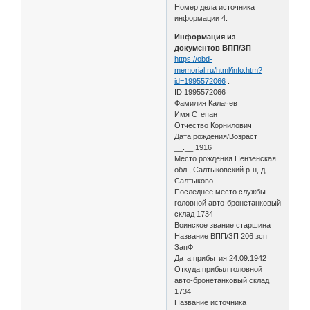
Номер дела источника
информации 4.
Информация из
документов ВПП/ЗП
https://obd-
memorial.ru/html/info.htm?
id=1995572066
:
ID 1995572066
Фамилия Калачев
Имя Степан
Отчество Корнилович
Дата рождения/Возраст
__.__.1916
Место рождения Пензенская
обл., Салтыковский р-н, д.
Салтыково
Последнее место службы
головной авто-бронетанковый
склад 1734
Воинское звание старшина
Название ВПП/ЗП 206 зсп
ЗапФ
Дата прибытия 24.09.1942
Откуда прибыл головной
авто-бронетанковый склад
1734
Название источника