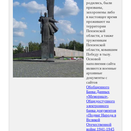
родились, были
призваны,
захоронены либо
в настоящее время
проживают на
территории
Пензенской
области, а также
труженикам
Пензенской
области, ковавшим
Победу в тылу.
Основой
наполнения сайта
являются военные
архивные
документы с
сайтов
Обобщенного
Банка Данных
«Мемориал»
,
Общедоступного
электронного
банка документов
«Подвиг Народа в
Великой
Отечественной
войне 1941-1945