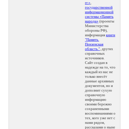
гг.»
,
государственной
информационной
системы «Память
народа»
(проекты
Министерства
обороны РФ),
информация
книги
"Память.
Пензенская
область."
, других
справочных
источников.
Сайт создан в
надежде на то, что
каждый из нас не
только внесёт
данные архивных
документов, но и
дополнит сухую
справочную
информацию
своими бережно
сохраненными
воспоминаниями о
тех, кого уже нет с
нами рядом,
рассказами о ныне