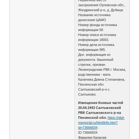
захоронения Орловская обл.,
Жиздринский р-н, д. Дубище
Название источника
донесения ЦАМО
Номер фонда источника
информации 58
Номер описи источника
информации 18001
Номер дела источника
информации 985.
Доп. информация из
документа: башенный
стрелок, призван
Ленинградским РВК г. Москва,
родственники - мать
Калачева Домна Степановна,
Пензенская обл.
Салтыковский р-н с.
Салтыково.
Извещения боевых частей
20.04.1943 Салтыковский
РВК Салтыковского р-на
Пензенской обл.
https://obd-
memorial.ru/html/info.htm?
id=73666834
:
ID 73666834
Фамилия Калачев