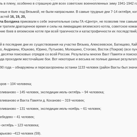
ель в плену, особенно в страшную для всех советских военнопленных зиму 1941-1942 г
нные в боях под Вязьмой, не были напрасными. В самые трудные дни 7-14 октября, ког
частей
16, 19, 20,
ала Болдина
приковали к себе значительные силы ГА «Центр», не позволив тем самым
и тратили драгоценное время и силы на ликвидацию вяземского котла, советское кома
ние боев в вяземском котле при всей трагичности и катастрофичности их последстви
ий в последние дни их существования на участке Вязьма, Алексеевское, Батищево, К
о, Андрианы, Юшково, Юрино, Путьково, Молошино, Стогово, Восток (Покров) (все пун
бе десятки поисковых отрядов со всей России. Результаты многих Вахт Памяти и поис
года проходили жесточайшие бои. Вот некоторые и весьма не полные данные результат
0 года – обнаружены и перезахоронены останки 1133 человек (район Вахты был значи
кров – 104 человека;
еливаново – 145 человек, экспедиции июль-октябрь – 94 человека;
еливаново и Вахта Памяти д. Коханово – 319 человек;
еливаново – 131 человек, экспедиции июль-ноябрь – 61 человек;
ебедево – 41 человек;
-октябрь – 123 человека;
арьково –413 человек (59).