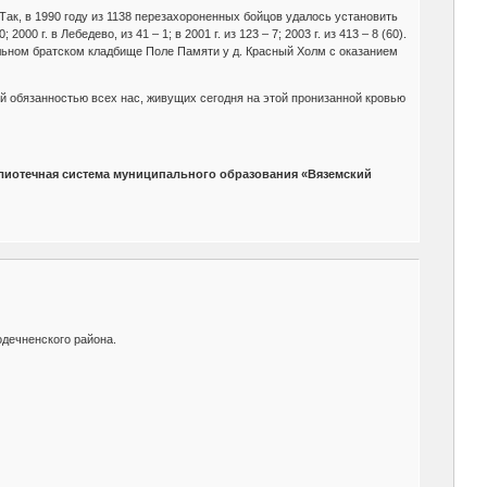
ак, в 1990 году из 1138 перезахороненных бойцов удалось установить
0 г. в Лебедево, из 41 – 1; в 2001 г. из 123 – 7; 2003 г. из 413 – 8 (60).
льном братском кладбище Поле Памяти у д. Красный Холм с оказанием
й обязанностью всех нас, живущих сегодня на этой пронизанной кровью
лиотечная система муниципального образования «Вяземский
одечненского района.