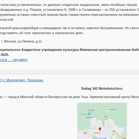
татистика установленных, по данным солдатских медальонов, имен погибших героев. Т
бнаруженных в д. Покров, установлено 9; 1998 г. в Селиваново – из 255 установлено 10; 200
наруженные останки советских воинов были торжественно перезахоронены на мемориа
почестей.
язьмой красноармейцев и командиров так и остались навечно безымянными. Но свято
гда память об этих трагических и героических днях.
г. Вязьма, ул.Ленина, д.11
ципальное бюджетное учреждение культуры Вяземская централизованная биб
2025.
ca-kra … -otryadov/
 (г. Молодечно). Пензенцы.
Stalag 342 Molodetschno.
а) — город в Минской области Белоруссии на реке Уша. Административный центр Мол