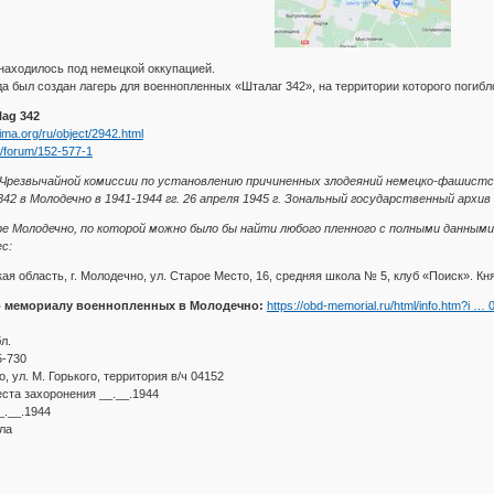
 находилось под немецкой оккупацией.
а был создан лагерь для военнопленных «Шталаг 342», на территории которого погибло
ag 342
ima.org/ru/object/2942.html
u/forum/152-577-1
 Чрезвычайной комиссии по установлению причиненных злодеяний немецко-фашистс
42 в Молодечно в 1941-1944 гг. 26 апреля 1945 г. Зональный государственный архив в г.
ре Молодечно, по которой можно было бы найти любого пленного с полными данными
с:
ая область, г. Молодечно, ул. Старое Место, 16, средняя школа № 5, клуб «Поиск». К
 мемориалу военнопленных в Молодечно:
https://obd-memorial.ru/html/info.htm?i …
л.
5-730
, ул. М. Горького, территория в/ч 04152
ста захоронения __.__.1944
_.__.1944
ла