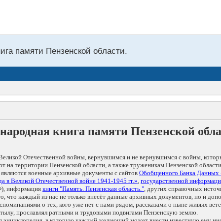
нига памяти Пензенской области.
народная книга памяти Пензенской обл
Великой Отечественной войны, вернувшимся и не вернувшимся с войны, котор
т на территории Пензенской области, а также труженикам Пензенской области
 являются военные архивные документы с сайтов
Обобщенного Банка Данных
а в Великой Отечественной войне 1941-1945 гг.»
,
государственной информаци
), информация
книги "Память. Пензенская область."
, других справочных источ
 то, что каждый из нас не только внесёт данные архивных документов, но и 
оминаниями о тех, кого уже нет с нами рядом, рассказами о ныне живых ветер
в тылу, прославлял ратными и трудовыми подвигами Пензенскую землю.
ая энциклопедия, в которую каждый желающий может внести известную ему и