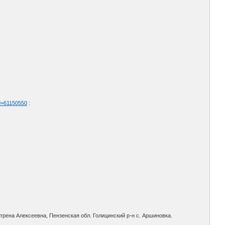
id=61150550
:
трена Алексеевна, Пензенская обл. Голицинский р-н с. Аршиновка.