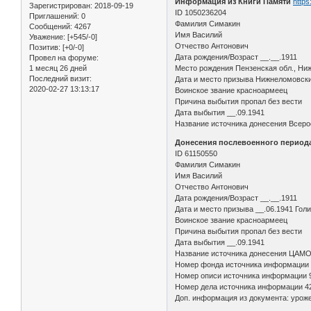
Информация из Книги Памяти
https
Зарегистрирован
: 2018-09-19
ID 1050236204
Приглашений:
0
Фамилия Симакин
Сообщений:
4267
Имя Василий
Уважение:
[+545/-0]
Отчество Антонович
Позитив:
[+0/-0]
Дата рождения/Возраст __.__.1911
Провел на форуме:
1 месяц 26 дней
Место рождения Пензенская обл., Ниж
Последний визит:
Дата и место призыва Нижнеломовск
2020-02-27 13:13:17
Воинское звание красноармеец
Причина выбытия пропал без вести
Дата выбытия __.09.1941
Название источника донесения Всерос
Донесения послевоенного периода 
ID 61150550
Фамилия Симакин
Имя Василий
Отчество Антонович
Дата рождения/Возраст __.__.1911
Дата и место призыва __.06.1941 Голи
Воинское звание красноармеец
Причина выбытия пропал без вести
Дата выбытия __.09.1941
Название источника донесения ЦАМ
Номер фонда источника информации
Номер описи источника информации 
Номер дела источника информации 4
Доп. информация из документа: уроже