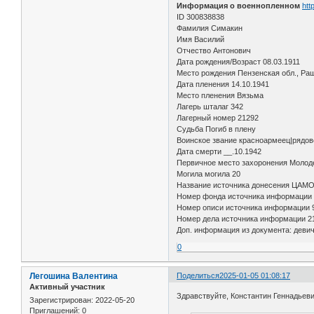
Информация о военнопленном
htt
ID 300838838
Фамилия Симакин
Имя Василий
Отчество Антонович
Дата рождения/Возраст 08.03.1911
Место рождения Пензенская обл., Ра
Дата пленения 14.10.1941
Место пленения Вязьма
Лагерь шталаг 342
Лагерный номер 21292
Судьба Погиб в плену
Воинское звание красноармеец|рядов
Дата смерти __.10.1942
Первичное место захоронения Молод
Могила могила 20
Название источника донесения ЦАМ
Номер фонда источника информации
Номер описи источника информации 
Номер дела источника информации 2
Доп. информация из документа: девич
0
Легошина Валентина
Поделиться
2025-01-05 01:08:17
Активный участник
Здравствуйте, Константин Геннадьеви
Зарегистрирован
: 2022-05-20
Приглашений:
0