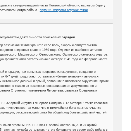
одится в северо-западной части Пензенской области, на левом берегу
ативного центра района.
https://ru.wikipedia.org/wiki/Ражки
результатам деятельности поисковых отрядов
р вяземская земля хранит в себе боль, скорбь и свидетельства
одятся в здешних краях с 1989 года. Одними из наиболее активно
аковского, Масловского, Относовского, Юшковского сельских округов.
ецко-фашистскими захватчиками в октябре 1941 года и в феврале-марте
ой операции, при попытках прорывов из окружения, созданного
тих 6-7 дней продолжают оставаться «белым пятном» и являются
х источников дивизий и армий, попавших в вяземское окружение. Кроме
вестно не только из некоторых сохранившихся документов, но и
овника Стученко, пулеметчика Леляичева, связиста Орешкина и
19, 32 армий и группы генерала Болдина 7-12 октября. Что же касается
т, – источников так мало, что о тяжелейших боях на этом участке
формации, раскрывающей, хотя бы общий ход боевых действий частей
были огромны. На 1.10 1941 г. боевой состав 16,20 и 24 армий
5 тысячам, судьба остальных - это в большинстве своем либо гибель в