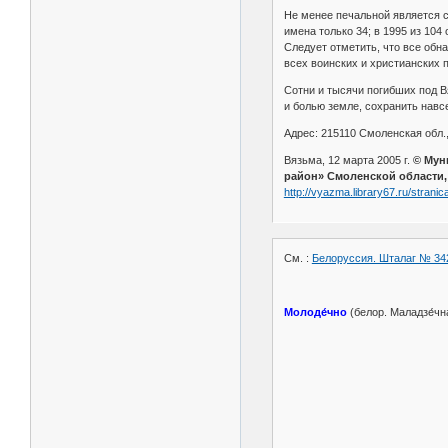
Не менее печальной является с
имена только 34; в 1995 из 104 о
Следует отметить, что все об
всех воинских и христианских 
Сотни и тысячи погибших под В
и болью земле, сохранить навсе
Адрес: 215110 Смоленская обл., 
Вязьма, 12 марта 2005 г.
© Муни
район» Смоленской области, 
http://vyazma.library67.ru/strani
См. :
Белоруссия. Шталаг № 342
Молоде́чно
(белор. Маладзе́чн