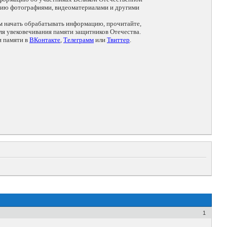
цию фотографиями, видеоматериалами и другими
ем начать обрабатывать информацию, прочитайте,
я увековечивания памяти защитников Отечества.
и памяти в
ВКонтакте
,
Телеграмм
или
Твиттер
.
ч
1