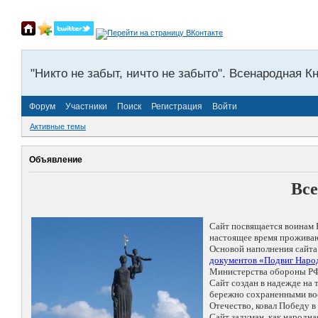
"Никто не забыт, ничто не забыто". Всенародная К
Форум
Участники
Поиск
Регистрация
Войти
Активные темы
Объявление
Все
Сайт посвящается воинам 
настоящее время проживаю
Основой наполнения сайта
документов «Подвиг Народ
Министерства обороны РФ
Сайт создан в надежде на
бережно сохраненными восп
Отечество, ковал Победу 
Сайт задуман, как народн