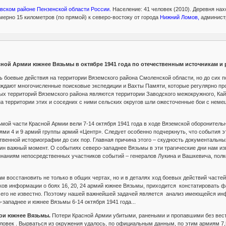
вском районе Пензенской области России.
Население: 41 человек (2010). Деревня нах
ерно 15 километров (по прямой) к северо-востоку от города
Нижний Ломов,
администр
сной Армии южнее Вязьмы в октябре 1941 года по отечественным источникам и 
ь боевые действия на территории Вяземского района Смоленской области, но до сих по
дают многочисленные поисковые экспедиции и Вахты Памяти, которые регулярно пров
 территорий Вяземского района являются территории Заводского межокружного, Кайд
о на территории этих и соседних с ними сельских округов шли ожесточенные бои с нем
мой части Красной Армии вели 7-14 октября 1941 года в ходе Вяземской оборонительн
ми 4 и 9 армий группы армий «Центр». Следует особенно подчеркнуть, что события э
венной историографии до сих пор. Главная причина этого – скудность документальны
дин важный момент. О событиях северо-западнее Вязьмы в эти трагические дни нам из
наниям непосредственных участников событий – генералов Лукина и Вашкевича, полк
м восстановить не только в общих чертах, но и в деталях ход боевых действий частей 
ков информации о боях 16, 20, 24 армий южнее Вязьмы, приходится констатировать фак
ичего не известно. Поэтому нашей важнейшей задачей является анализ имеющейся ин
-западнее и южнее Вязьмы 6-14 октября 1941 года...
бои южнее Вязьмы.
Потери Красной Армии убитыми, ранеными и пропавшими без вести 
ловек . Вырваться из окружения удалось, по официальным данным, по этим армиям 7,