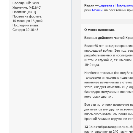
Сообщений:
8499
Ражки
—
деревня в Нижнеломо
Уважение:
[+119/-0]
реки
Мокши,
на расстоянии прим
Позитив:
[+0/-1]
Провел на форуме:
10 месяцев 13 дней
Последний визит:
О месте пленения.
Сегодня 19:16:48
Боевые действия частей Кра
Более 60 лет назад завершилис
прошедшей войны. Это подтверж
разрабатываемых и исследуемых
И это не случайно, т.к. именн
1942 года.
Наиболее тяжелые бои под Вязь
танковыми и пехотными дивизия
наименее изученными в отечест
этого, следует отметить еще о
благодаря мемуарам и воспоми
некоторых других .
Все эти источники позволяют на
документов или других источни
вяземского котла нам почти н
Красной Армии в окружении юго
13-14 октября завершились 
насчитывал почти 240 тысяч че