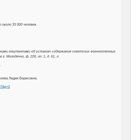
 около 33 000 человек.
кими оккупантами об условиях содержания советских военнопленных
 Молодечно, ф. 226, оп. 1, д. 61, л.
.
нязева Лидия Борисовна.
 07&p=2