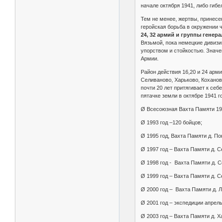
начале октября 1941, либо гиб
Тем не менее, жертвы, принесе
геройская борьба в окружении 
24, 32 армий и группы генер
Вязьмой, пока немецкие дивизи
упорством и стойкостью. Значе
Армии.
Район действия 16,20 и 24 арм
Селиваново, Харьково, Коханов
почти 20 лет притягивает к се
пятачке земли в октябре 1941 
Ø Всесоюзная Вахта Памяти 199
Ø 1993 год –120 бойцов;
Ø 1995 год, Вахта Памяти д. По
Ø 1997 год – Вахта Памяти д. С
Ø 1998 год - Вахта Памяти д. С
Ø 1999 год – Вахта Памяти д. С
Ø 2000 год – Вахта Памяти д. Л
Ø 2001 год – экспедиции апрель
Ø 2003 год – Вахта Памяти д. Х