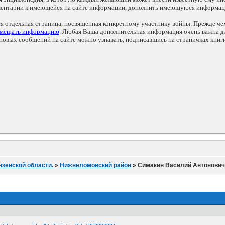
мментарии к имеющейся на сайте информации, дополнить имеющуюся информа
ся отдельная страница, посвященная конкретному участнику войны. Прежде ч
змещать информацию
. Любая Ваша дополнительная информация очень важна дл
овых сообщений на сайте можно узнавать, подписавшись на страничках книг
нзенской области.
»
Нижнеломовский район
»
Симакин Василий Антонови