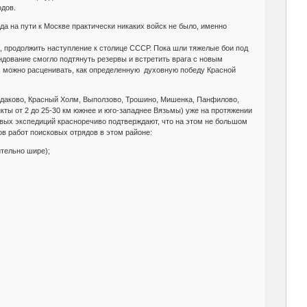
одов.
да на пути к Москве практически никаких войск не было, именно
, продолжить наступление к столице СССР. Пока шли тяжелые бои под
ндование смогло подтянуть резервы и встретить врага с новым
й, можно расценивать, как определенную духовную победу Красной
айдаково, Красный Холм, Выползово, Трошино, Мишенка, Панфилово,
кты от 2 до 25-30 км южнее и юго-западнее Вязьмы) уже на протяжении
ковых экспедиций красноречиво подтверждают, что на этом не большом
ов работ поисковых отрядов в этом районе:
тельно шире);