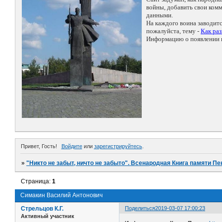
войны, добавить свои ко
данными.
На каждого воина заводит
пожалуйста, тему -
Как ра
Информацию о появлении н
Привет, Гость!
Войдите
или
зарегистрируйтесь
.
»
"Никто не забыт, ничто не забыто". Всенародная Книга памяти Пе
Страница:
1
Симакин Василий Антонович
Стрельцов К.Г.
Поделиться
2019-03-07 17:00:23
Активный участник