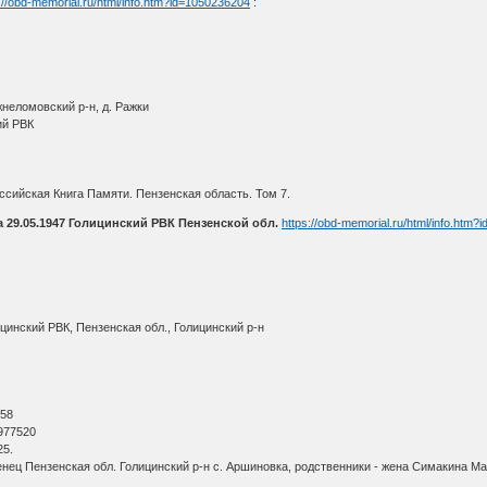
://obd-memorial.ru/html/info.htm?id=1050236204
:
неломовский р-н, д. Ражки
ий РВК
сийская Книга Памяти. Пензенская область. Том 7.
29.05.1947 Голицинский РВК Пензенской обл.
https://obd-memorial.ru/html/info.htm?
цинский РВК, Пензенская обл., Голицинский р-н
О
 58
977520
25.
нец Пензенская обл. Голицинский р-н с. Аршиновка, родственники - жена Симакина Ма