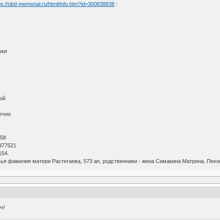
ps://obd-memorial.ru/html/info.htm?id=300838838
:
шки
ой
ечно
О
 58
977521
154.
ья фамилия матери Растегаева, 573 ап, родственники - жена Симакина Матрена, Пензе
ч!