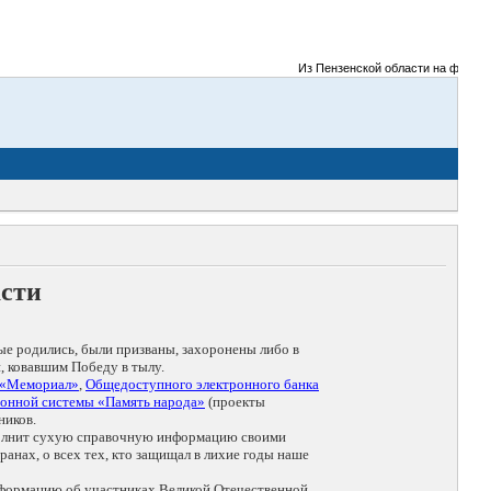
Из Пензенской области на фронты Вел
асти
ые родились, были призваны, захоронены либо в
, ковавшим Победу в тылу.
 «Мемориал»
,
Общедоступного электронного банка
онной системы «Память народа»
(проекты
ников.
дополнит сухую справочную информацию своими
анах, о всех тех, кто защищал в лихие годы наше
нформацию об участниках Великой Отечественной