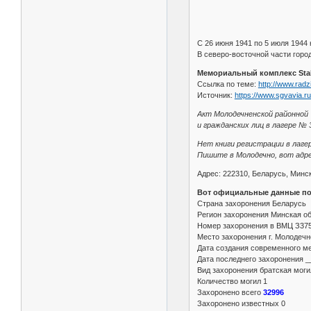
С 26 июня 1941 по 5 июля 1944
В северо-восточной части город
Мемориальный комплекс Stal
Ссылка по теме:
http://www.radz
Источник:
https://www.sgvavia.r
Акт Молодечненской районной
и гражданских лиц в лагере № 3
Нет книги регистрации в лаге
Пишите в Молодечно, вот адре
Адрес: 222310, Беларусь, Минск
Вот официальные данные по
Страна захоронения Беларусь
Регион захоронения Минская об
Номер захоронения в ВМЦ З37
Место захоронения г. Молодечно
Дата создания современного ме
Дата последнего захоронения _
Вид захоронения братская моги
Количество могил 1
Захоронено всего
32996
Захоронено известных 0