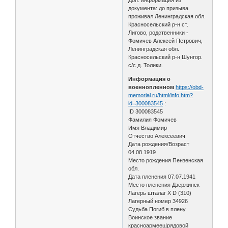
документа: до призыва
проживал Ленинградская обл.
Красносельский р-н ст.
Лигово, родственники -
Фомичев Алексей Петрович,
Ленинградская обл.
Красносельский р-н Шунгор.
с/с д. Толики.
Информация о
военнопленном
https://obd-
memorial.ru/html/info.htm?
id=300083545
:
ID 300083545
Фамилия Фомичев
Имя Владимир
Отчество Алексеевич
Дата рождения/Возраст
04.08.1919
Место рождения Пензенская
обл.
Дата пленения 07.07.1941
Место пленения Дзержинск
Лагерь шталаг X D (310)
Лагерный номер 34926
Судьба Погиб в плену
Воинское звание
красноармеец|рядовой