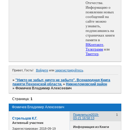
Отечества.
Информацию о
появлении новых
сообщений на
сайте можно
узнавать,
подписавшись на
страничках книги
памяти в
ВКонтакте
,
Телеграмм
или
Твиттер
.
Привет, Гость!
Войдите
или
зарегистрируйтесь
.
»
"Никто не забыт, ничто не забыто". Всенародная Книга
памяти Пензенской области.
»
Нижнеломовский район
»
Фомичев Владимир Алексеевич
Страница:
1
Фомичев Владимир Алексеевич
Поделиться
2019-
1
Стрельцов К.Г.
03-21 16:58:13
Активный участник
Информация из Книги
Зарегистрирован
: 2018-09-19