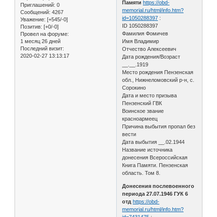
Памяти
https://obd-
Приглашений:
0
memorial.ru/html/info.htm?
Сообщений:
4267
id=1050288397
:
Уважение:
[+545/-0]
ID 1050288397
Позитив:
[+0/-0]
Фамилия Фомичев
Провел на форуме:
1 месяц 26 дней
Имя Владимир
Последний визит:
Отчество Алексеевич
2020-02-27 13:13:17
Дата рождения/Возраст
__.__.1919
Место рождения Пензенская
обл., Нижнеломовский р-н, с.
Сорокино
Дата и место призыва
Пензенский ГВК
Воинское звание
красноармеец
Причина выбытия пропал без
вести
Дата выбытия __.02.1944
Название источника
донесения Всероссийская
Книга Памяти. Пензенская
область. Том 8.
Донесения послевоенного
периода 27.07.1946 ГУК 6
отд
https://obd-
memorial.ru/html/info.htm?
id=7431475
: