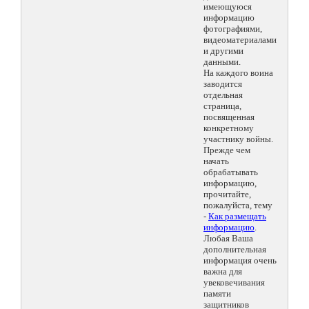
имеющуюся
информацию
фотографиями,
видеоматериалами
и другими
данными.
На каждого воина
заводится
отдельная
страница,
посвященная
конкретному
участнику войны.
Прежде чем
начать
обрабатывать
информацию,
прочитайте,
пожалуйста, тему
-
Как размещать
информацию
.
Любая Ваша
дополнительная
информация очень
важна для
увековечивания
памяти
защитников