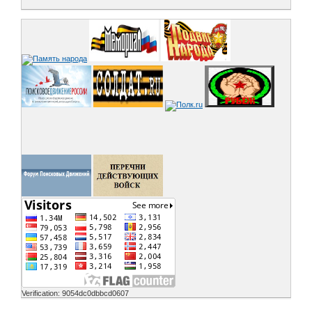
Verification: 9054dc0dbbcd0607