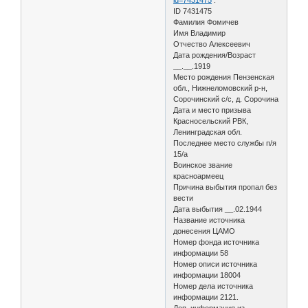
ID 7431475
Фамилия Фомичев
Имя Владимир
Отчество Алексеевич
Дата рождения/Возраст
__.__.1919
Место рождения Пензенская
обл., Нижнеломовский р-н,
Сорочинский с/с, д. Сорочина
Дата и место призыва
Красносельский РВК,
Ленинградская обл.
Последнее место службы п/я
15/а
Воинское звание
красноармеец
Причина выбытия пропал без
вести
Дата выбытия __.02.1944
Название источника
донесения ЦАМО
Номер фонда источника
информации 58
Номер описи источника
информации 18004
Номер дела источника
информации 2121.
Доп. информация из