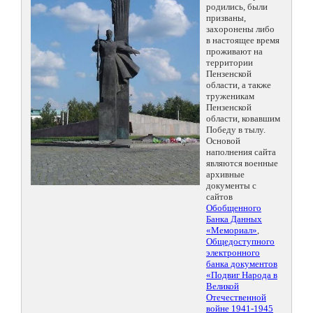
родились, были
призваны,
захоронены либо
в настоящее время
проживают на
территории
Пензенской
области, а также
труженикам
Пензенской
области, ковавшим
Победу в тылу.
Основой
наполнения сайта
являются военные
архивные
документы с
сайтов
Обобщенного
Банка Данных
«Мемориал»
,
Общедоступного
электронного
банка документов
«Подвиг Народа в
Великой
Отечественной
войне 1941-1945