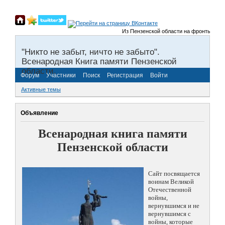
Из Пензенской области на фронты Велико
"Никто не забыт, ничто не забыто".
Всенародная Книга памяти Пензенской
области.
Форум
Участники
Поиск
Регистрация
Войти
Активные темы
Объявление
Всенародная книга памяти
Пензенской области
Сайт посвящается
воинам Великой
Отечественной
войны,
вернувшимся и не
вернувшимся с
войны, которые