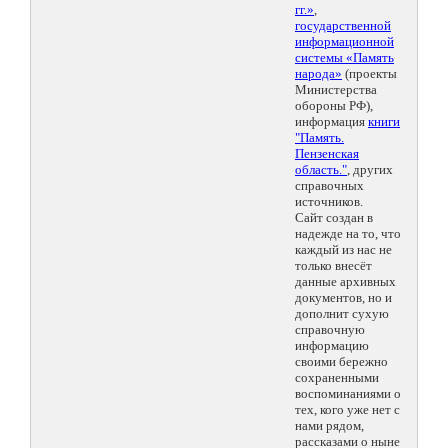
гг.»
,
государственной
информационной
системы «Память
народа»
(проекты
Министерства
обороны РФ),
информация
книги
"Память.
Пензенская
область."
, других
справочных
источников.
Сайт создан в
надежде на то, что
каждый из нас не
только внесёт
данные архивных
документов, но и
дополнит сухую
справочную
информацию
своими бережно
сохраненными
воспоминаниями о
тех, кого уже нет с
нами рядом,
рассказами о ныне