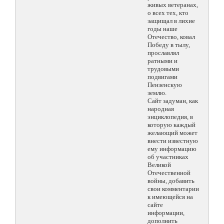
живых ветеранах,
о всех тех, кто
защищал в лихие
годы наше
Отечество, ковал
Победу в тылу,
прославлял
ратными и
трудовыми
подвигами
Пензенскую
землю.
Сайт задуман, как
народная
энциклопедия, в
которую каждый
желающий может
внести известную
ему информацию
об участниках
Великой
Отечественной
войны, добавить
свои комментарии
к имеющейся на
сайте
информации,
дополнить