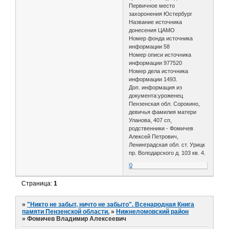
Первичное место
захоронения Юстербург
Название источника
донесения ЦАМО
Номер фонда источника
информации 58
Номер описи источника
информации 977520
Номер дела источника
информации 1493.
Доп. информация из
документа:уроженец
Пензенская обл. Сорокино,
девичья фамилия матери
Уланова, 407 сп,
родственники - Фомичев
Алексей Петрович,
Ленинградская обл. ст. Урицк
пр. Володарского д. 103 кв. 4.
0
Страница:
1
»
"Никто не забыт, ничто не забыто". Всенародная Книга
памяти Пензенской области.
»
Нижнеломовский район
»
Фомичев Владимир Алексеевич