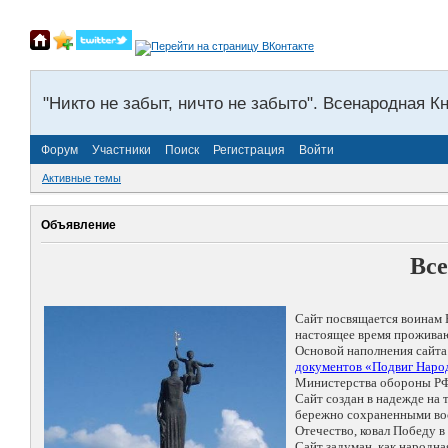
"Никто не забыт, ничто не забыто". Всенародная К
Форум
Участники
Поиск
Регистрация
Войти
Активные темы
Объявление
Все
Сайт посвящается воинам 
настоящее время проживаю
Основой наполнения сайта
документов «Подвиг Народ
Министерства обороны РФ
Сайт создан в надежде на
бережно сохраненными восп
Отечество, ковал Победу 
Сайт задуман, как народн