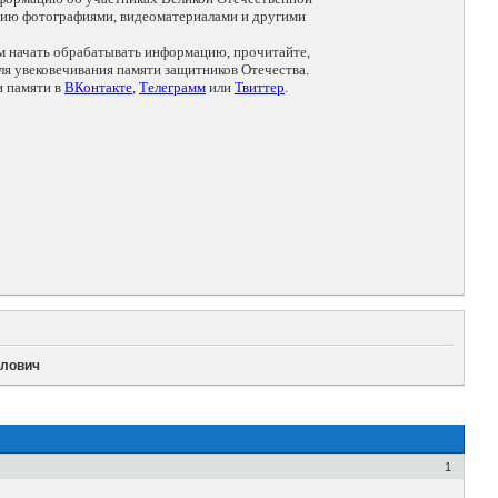
цию фотографиями, видеоматериалами и другими
ем начать обрабатывать информацию, прочитайте,
я увековечивания памяти защитников Отечества.
и памяти в
ВКонтакте
,
Телеграмм
или
Твиттер
.
рлович
1