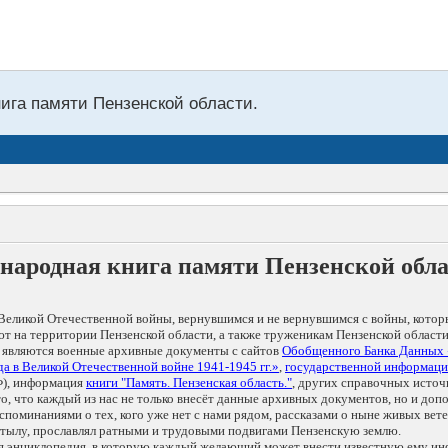
нига памяти Пензенской области.
народная книга памяти Пензенской обл
Великой Отечественной войны, вернувшимся и не вернувшимся с войны, котор
т на территории Пензенской области, а также труженикам Пензенской области
 являются военные архивные документы с сайтов
Обобщенного Банка Данных
а в Великой Отечественной войне 1941-1945 гг.»
,
государственной информаци
), информация
книги "Память. Пензенская область."
, других справочных источ
 то, что каждый из нас не только внесёт данные архивных документов, но и 
оминаниями о тех, кого уже нет с нами рядом, рассказами о ныне живых ветер
в тылу, прославлял ратными и трудовыми подвигами Пензенскую землю.
ая энциклопедия, в которую каждый желающий может внести известную ему и