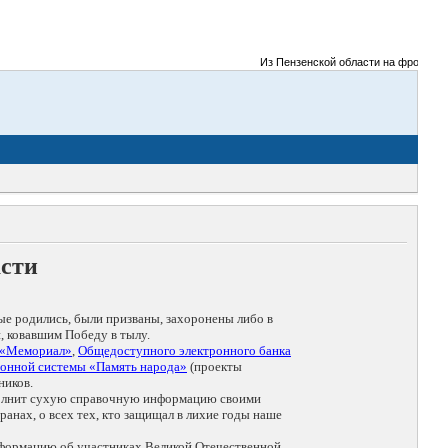
Из Пензенской области на фронты Вел
асти
ые родились, были призваны, захоронены либо в
, ковавшим Победу в тылу.
 «Мемориал»
,
Общедоступного электронного банка
онной системы «Память народа»
(проекты
ников.
дополнит сухую справочную информацию своими
анах, о всех тех, кто защищал в лихие годы наше
нформацию об участниках Великой Отечественной