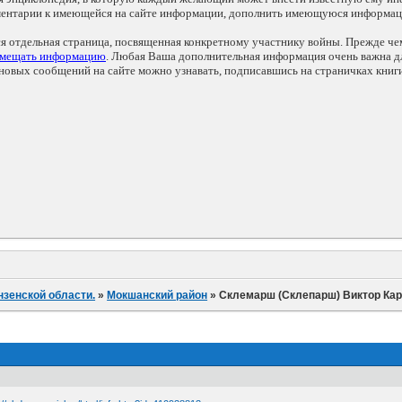
мментарии к имеющейся на сайте информации, дополнить имеющуюся информа
ся отдельная страница, посвященная конкретному участнику войны. Прежде ч
змещать информацию
. Любая Ваша дополнительная информация очень важна дл
овых сообщений на сайте можно узнавать, подписавшись на страничках книг
нзенской области.
»
Мокшанский район
»
Склемарш (Склепарш) Виктор Ка