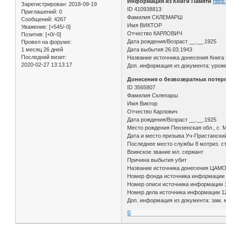
Информация из Книги Памяти
https
Зарегистрирован
: 2018-09-19
ID 410938813
Приглашений:
0
Фамилия СКЛЕМАРШ
Сообщений:
4267
Имя ВИКТОР
Уважение:
[+545/-0]
Отчество КАРЛОВИЧ
Позитив:
[+0/-0]
Дата рождения/Возраст __.__.1925
Провел на форуме:
1 месяц 26 дней
Дата выбытия 26.03.1943
Последний визит:
Название источника донесения Книга 
2020-02-27 13:13:17
Доп. информация из документа: урожене
Донесения о безвозвратных потерях 
ID 3565807
Фамилия Склепарш
Имя Виктор
Отчество Карлович
Дата рождения/Возраст __.__.1925
Место рождения Пензенская обл., с.
Дата и место призыва Уч-Пристанский
Последнее место службы 8 мотриз. ст
Воинское звание мл. сержант
Причина выбытия убит
Название источника донесения ЦАМ
Номер фонда источника информации
Номер описи источника информации 
Номер дела источника информации 1
Доп. информация из документа: зам. к
0