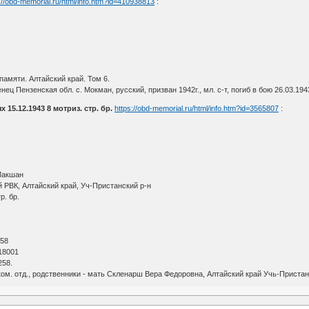
://obd-memorial.ru/html/info.htm?id=410938813
:
памяти. Алтайский край. Том 6.
ц Пензенская обл. с. Мокман, русский, призван 1942г., мл. с-т, погиб в бою 26.03.194
15.12.1943 8 мотриз. стр. бр.
https://obd-memorial.ru/html/info.htm?id=3565807
:
 Макшан
 РВК, Алтайский край, Уч-Пристанский р-н
р. бр.
О
 58
18001
258.
ом. отд., родственники - мать Скленарш Вера Федоровна, Алтайский край Учь-Пристанс