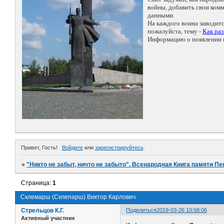
войны, добавить свои ко
данными.
На каждого воина заводит
пожалуйста, тему -
Как ра
Информацию о появлении н
Привет, Гость!
Войдите
или
зарегистрируйтесь
.
»
"Никто не забыт, ничто не забыто". Всенародная Книга памяти Пе
Страница:
1
Склемарш (Склепарш) Виктор Карлович
Стрельцов К.Г.
Поделиться
2019-03-26 10:58:06
Активный участник