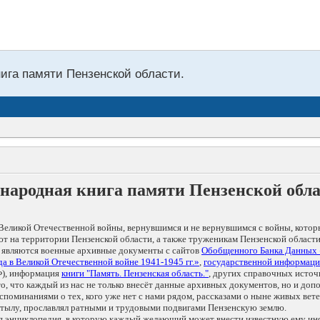
нига памяти Пензенской области.
народная книга памяти Пензенской обл
Великой Отечественной войны, вернувшимся и не вернувшимся с войны, котор
т на территории Пензенской области, а также труженикам Пензенской области
 являются военные архивные документы с сайтов
Обобщенного Банка Данных
а в Великой Отечественной войне 1941-1945 гг.»
,
государственной информаци
), информация
книги "Память. Пензенская область."
, других справочных источ
 то, что каждый из нас не только внесёт данные архивных документов, но и 
оминаниями о тех, кого уже нет с нами рядом, рассказами о ныне живых ветер
в тылу, прославлял ратными и трудовыми подвигами Пензенскую землю.
ая энциклопедия, в которую каждый желающий может внести известную ему и