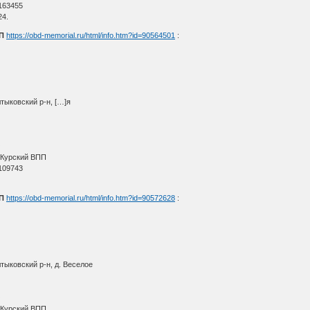
163455
24.
П
https://obd-memorial.ru/html/info.htm?id=90564501
:
тыковский р-н, […]я
О
 Курский ВПП
109743
.
П
https://obd-memorial.ru/html/info.htm?id=90572628
:
тыковский р-н, д. Веселое
О
 Курский ВПП