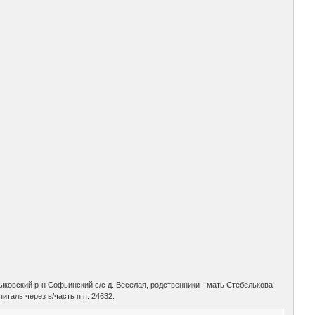
ыковский р-н Софьинский с/с д. Веселая, родственники - мать Стебелькова
италь через в/часть п.п. 24632.