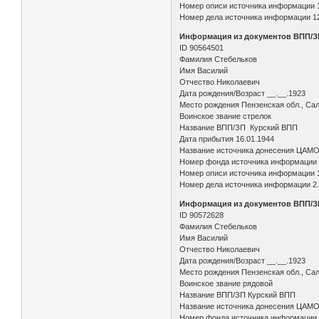
Номер описи источника информации 
Номер дела источника информации 1
Информация из документов ВПП/З
ID 90564501
Фамилия Стебельков
Имя Василий
Отчество Николаевич
Дата рождения/Возраст __.__.1923
Место рождения Пензенская обл., Сал
Воинское звание стрелок
Название ВПП/ЗП Курский ВПП
Дата прибытия 16.01.1944
Название источника донесения ЦАМ
Номер фонда источника информации
Номер описи источника информации 
Номер дела источника информации 2
Информация из документов ВПП/З
ID 90572628
Фамилия Стебельков
Имя Василий
Отчество Николаевич
Дата рождения/Возраст __.__.1923
Место рождения Пензенская обл., Сал
Воинское звание рядовой
Название ВПП/ЗП Курский ВПП
Название источника донесения ЦАМ
Номер фонда источника информации