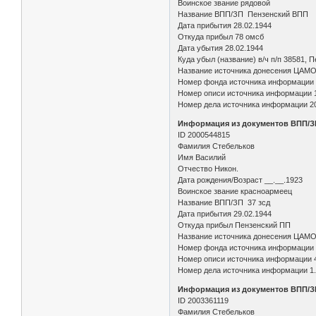
Воинское звание рядовой
Название ВПП/ЗП Пензенский ВПП
Дата прибытия 28.02.1944
Откуда прибыл 78 омсб
Дата убытия 28.02.1944
Куда убыл (название) в/ч п/п 38581, П
Название источника донесения ЦАМ
Номер фонда источника информации
Номер описи источника информации 
Номер дела источника информации 2
Информация из документов ВПП/З
ID 2000544815
Фамилия Стебельков
Имя Василий
Отчество Никон.
Дата рождения/Возраст __.__.1923
Воинское звание красноармеец
Название ВПП/ЗП 37 зсд
Дата прибытия 29.02.1944
Откуда прибыл Пензенский ПП
Название источника донесения ЦАМ
Номер фонда источника информации
Номер описи источника информации 
Номер дела источника информации 1
Информация из документов ВПП/З
ID 2003361119
Фамилия Стебельков