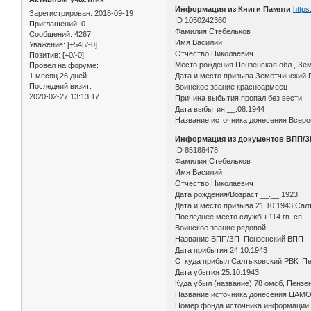
Информация из Книги Памяти
https
Зарегистрирован
: 2018-09-19
ID 1050242360
Приглашений:
0
Фамилия Стебельков
Сообщений:
4267
Имя Василий
Уважение:
[+545/-0]
Отчество Николаевич
Позитив:
[+0/-0]
Место рождения Пензенская обл., Зем
Провел на форуме:
1 месяц 26 дней
Дата и место призыва Земетчинский 
Последний визит:
Воинское звание красноармеец
2020-02-27 13:13:17
Причина выбытия пропал без вести
Дата выбытия __.08.1944
Название источника донесения Всерос
Информация из документов ВПП/З
ID 85188478
Фамилия Стебельков
Имя Василий
Отчество Николаевич
Дата рождения/Возраст __.__.1923
Дата и место призыва 21.10.1943 Сал
Последнее место службы 114 гв. сп
Воинское звание рядовой
Название ВПП/ЗП Пензенский ВПП
Дата прибытия 24.10.1943
Откуда прибыл Салтыковский РВК, Пе
Дата убытия 25.10.1943
Куда убыл (название) 78 омсб, Пензен
Название источника донесения ЦАМ
Номер фонда источника информации