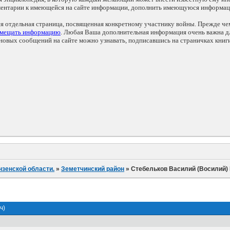
мментарии к имеющейся на сайте информации, дополнить имеющуюся информа
ся отдельная страница, посвященная конкретному участнику войны. Прежде ч
змещать информацию
. Любая Ваша дополнительная информация очень важна дл
овых сообщений на сайте можно узнавать, подписавшись на страничках книг
нзенской области.
»
Земетчинский район
»
Стебельков Василий (Восилий) 
ч)