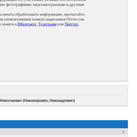
цию фотографиями, видеоматериалами и другими
ем начать обрабатывать информацию, прочитайте,
я увековечивания памяти защитников Отечества.
и памяти в
ВКонтакте
,
Телеграмм
или
Твиттер
.
Николаевич (Никонорович, Никандрович)
1