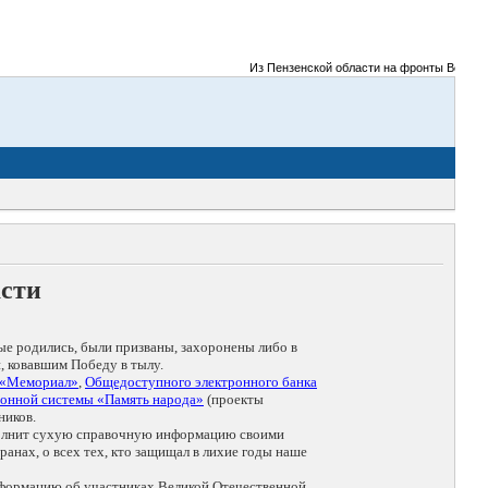
Из Пензенской области на фронты Великой О
асти
ые родились, были призваны, захоронены либо в
, ковавшим Победу в тылу.
 «Мемориал»
,
Общедоступного электронного банка
онной системы «Память народа»
(проекты
ников.
дополнит сухую справочную информацию своими
анах, о всех тех, кто защищал в лихие годы наше
нформацию об участниках Великой Отечественной