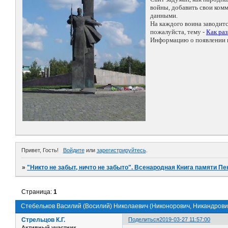
войны, добавить свои ко
данными.
На каждого воина заводит
пожалуйста, тему -
Как ра
Информацию о появлении н
Привет, Гость!
Войдите
или
зарегистрируйтесь
.
»
"Никто не забыт, ничто не забыто". Всенародная Книга памяти Пе
Страница:
1
Стебельков Василий (Восилий) Николаевич (Никонорович, Никандрови
Стрельцов К.Г.
Поделиться
2019-03-27 11:57:00
Активный участник