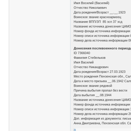
Имя Восилий (Василий)
Отчество Николаевич
Дата рождения/Возраст __.__.1923
Воинское звание красноармеец
Название ВПП/ЗП 85 зсп 37 зсд
Название источника донесения ЦАМ
Номер фонда источника информации
Номер описи источника информации 
Номер дела источника информации 0
Донесения послевоенного периода 
ID 7366040
Фамилия Стебельков
Имя Василий
Отчество Никандрович
Дата рождения/Возраст 27.03.1923
Место рождения Пензенская обл., Сал
Дата и место призыва __.06.1942 Сал
Воинское звание рядовой
Причина выбытия пропал без вести
Дата выбытия __.08.1944
Название источника донесения ЦАМ
Номер фонда источника информации
Номер описи источника информации 
Номер дела источника информации 2
Доп. информация из документа: письм
Анна Дмитриевна, Пензенская обл. Сал
0