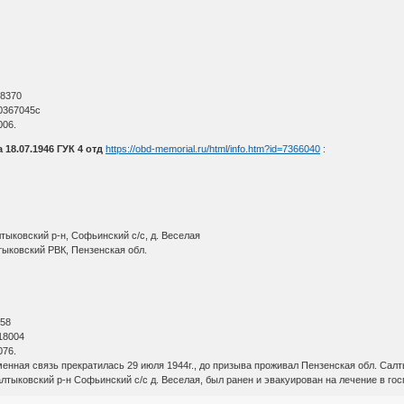
О
 8370
0367045с
006.
18.07.1946 ГУК 4 отд
https://obd-memorial.ru/html/info.htm?id=7366040
:
тыковский р-н, Софьинский с/с, д. Веселая
тыковский РВК, Пензенская обл.
О
 58
18004
076.
енная связь прекратилась 29 июля 1944г., до призыва проживал Пензенская обл. Салт
тыковский р-н Софьинский с/с д. Веселая, был ранен и эвакуирован на лечение в госп