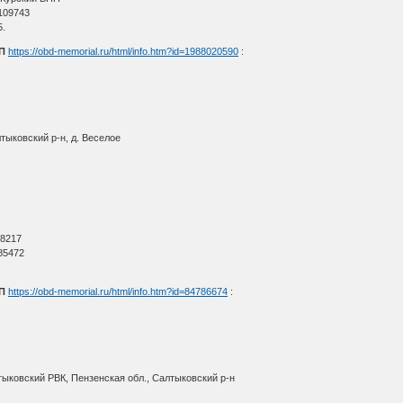
109743
5.
П
https://obd-memorial.ru/html/info.htm?id=1988020590
:
тыковский р-н, д. Веселое
О
 8217
85472
.
П
https://obd-memorial.ru/html/info.htm?id=84786674
:
тыковский РВК, Пензенская обл., Салтыковский р-н