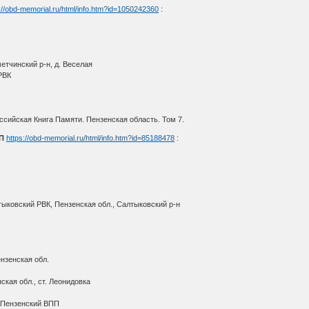
://obd-memorial.ru/html/info.htm?id=1050242360
:
етчинский р-н, д. Веселая
РВК
сийская Книга Памяти. Пензенская область. Том 7.
П
https://obd-memorial.ru/html/info.htm?id=85188478
:
тыковский РВК, Пензенская обл., Салтыковский р-н
нзенская обл.
ская обл., ст. Леонидовка
О
 Пензенский ВПП