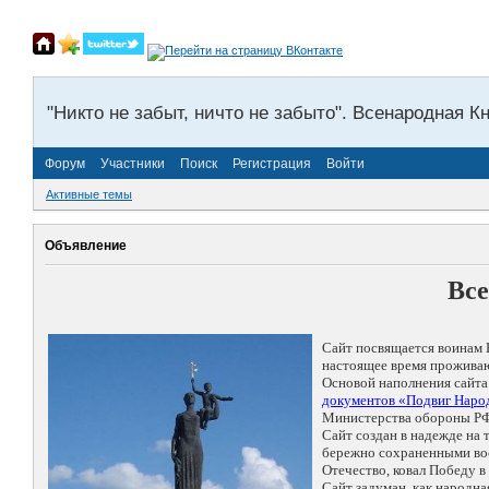
"Никто не забыт, ничто не забыто". Всенародная К
Форум
Участники
Поиск
Регистрация
Войти
Активные темы
Объявление
Все
Сайт посвящается воинам 
настоящее время проживаю
Основой наполнения сайта
документов «Подвиг Народ
Министерства обороны РФ
Сайт создан в надежде на
бережно сохраненными восп
Отечество, ковал Победу 
Сайт задуман, как народн