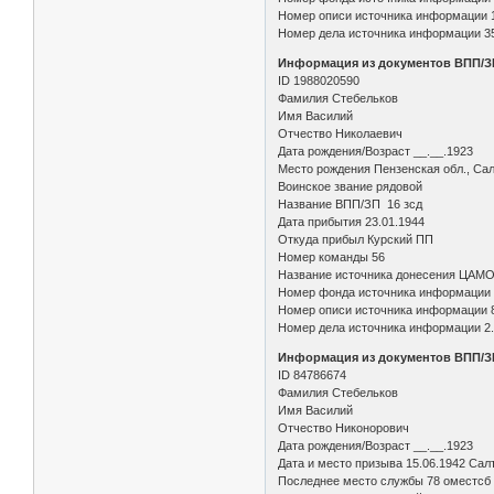
Номер описи источника информации 
Номер дела источника информации 3
Информация из документов ВПП/З
ID 1988020590
Фамилия Стебельков
Имя Василий
Отчество Николаевич
Дата рождения/Возраст __.__.1923
Место рождения Пензенская обл., Сал
Воинское звание рядовой
Название ВПП/ЗП 16 зсд
Дата прибытия 23.01.1944
Откуда прибыл Курский ПП
Номер команды 56
Название источника донесения ЦАМ
Номер фонда источника информации
Номер описи источника информации 
Номер дела источника информации 2
Информация из документов ВПП/З
ID 84786674
Фамилия Стебельков
Имя Василий
Отчество Никонорович
Дата рождения/Возраст __.__.1923
Дата и место призыва 15.06.1942 Сал
Последнее место службы 78 оместсб