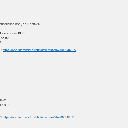
ензенская обл., ст. Селикса
О
 Пензенский ВПП
163454
0.
П
https://obd-memorial.ru/html/info.htm?id=2000544815
:
О
 8241
496918
.
П
https://obd-memorial.ru/html/info.htm?id=2003361119
: