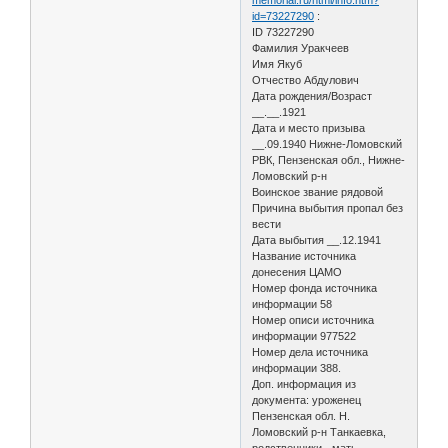
id=73227290
:
ID 73227290
Фамилия Уракчеев
Имя Якуб
Отчество Абдулович
Дата рождения/Возраст
__.__.1921
Дата и место призыва
__.09.1940 Нижне-Ломовский
РВК, Пензенская обл., Нижне-
Ломовский р-н
Воинское звание рядовой
Причина выбытия пропал без
вести
Дата выбытия __.12.1941
Название источника
донесения ЦАМО
Номер фонда источника
информации 58
Номер описи источника
информации 977522
Номер дела источника
информации 388.
Доп. информация из
документа: уроженец
Пензенская обл. Н.
Ломовский р-н Танкаевка,
родственники - мать