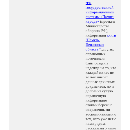
гг.»
,
государственной
информационной
системы «Память
народа»
(проекты
Министерства
обороны РФ),
информация
книги
"Память.
Пензенская
область."
, других
справочных
источников.
Сайт создан в
надежде на то, что
каждый из нас не
только внесёт
данные архивных
документов, но и
дополнит сухую
справочную
информацию
своими бережно
сохраненными
воспоминаниями о
тех, кого уже нет с
нами рядом,
рассказами о ныне