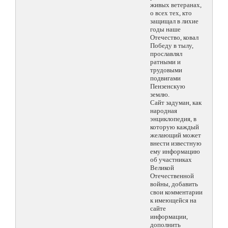
живых ветеранах,
о всех тех, кто
защищал в лихие
годы наше
Отечество, ковал
Победу в тылу,
прославлял
ратными и
трудовыми
подвигами
Пензенскую
землю.
Сайт задуман, как
народная
энциклопедия, в
которую каждый
желающий может
внести известную
ему информацию
об участниках
Великой
Отечественной
войны, добавить
свои комментарии
к имеющейся на
сайте
информации,
дополнить