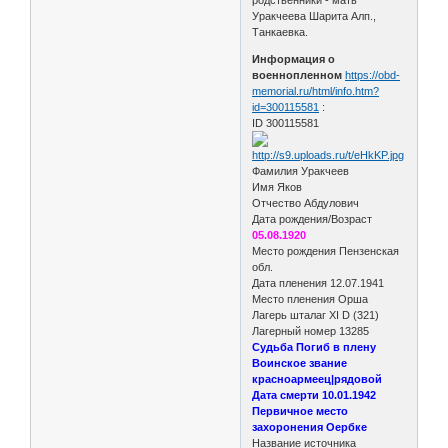
Уракчеева Шарита Алп.,
Танкаевка.
Информация о
военнопленном
https://obd-
memorial.ru/html/info.htm?
id=300115581
:
ID 300115581
Фамилия Уракчеев
Имя Яков
Отчество Абдулович
Дата рождения/Возраст
05.08.1920
Место рождения Пензенская
обл.
Дата пленения 12.07.1941
Место пленения Орша
Лагерь шталаг XI D (321)
Лагерный номер 13285
Судьба Погиб в плену
Воинское звание
красноармеец|рядовой
Дата смерти 10.01.1942
Первичное место
захоронения Оербке
Название источника