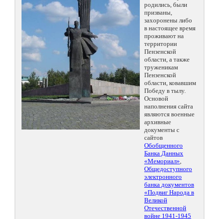
родились, были
призваны,
захоронены либо
в настоящее время
проживают на
территории
Пензенской
области, а также
труженикам
Пензенской
области, ковавшим
Победу в тылу.
Основой
наполнения сайта
являются военные
архивные
документы с
сайтов
Обобщенного
Банка Данных
«Мемориал»
,
Общедоступного
электронного
банка документов
«Подвиг Народа в
Великой
Отечественной
войне 1941-1945