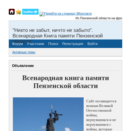
Из Пензенской области на фронты Вели
"Никто не забыт, ничто не забыто".
Всенародная Книга памяти Пензенской
области.
Форум
Участники
Поиск
Регистрация
Войти
Активные темы
Объявление
Всенародная книга памяти
Пензенской области
Сайт посвящается
воинам Великой
Отечественной
войны,
вернувшимся и не
вернувшимся с
войны, которые