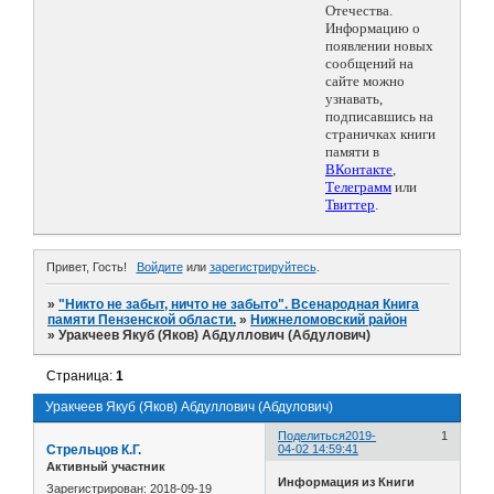
Отечества.
Информацию о
появлении новых
сообщений на
сайте можно
узнавать,
подписавшись на
страничках книги
памяти в
ВКонтакте
,
Телеграмм
или
Твиттер
.
Привет, Гость!
Войдите
или
зарегистрируйтесь
.
»
"Никто не забыт, ничто не забыто". Всенародная Книга
памяти Пензенской области.
»
Нижнеломовский район
»
Уракчеев Якуб (Яков) Абдуллович (Абдулович)
Страница:
1
Уракчеев Якуб (Яков) Абдуллович (Абдулович)
Поделиться
2019-
1
Стрельцов К.Г.
04-02 14:59:41
Активный участник
Информация из Книги
Зарегистрирован
: 2018-09-19