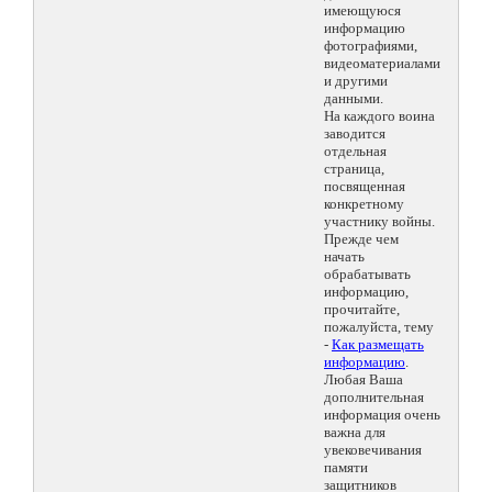
имеющуюся
информацию
фотографиями,
видеоматериалами
и другими
данными.
На каждого воина
заводится
отдельная
страница,
посвященная
конкретному
участнику войны.
Прежде чем
начать
обрабатывать
информацию,
прочитайте,
пожалуйста, тему
-
Как размещать
информацию
.
Любая Ваша
дополнительная
информация очень
важна для
увековечивания
памяти
защитников