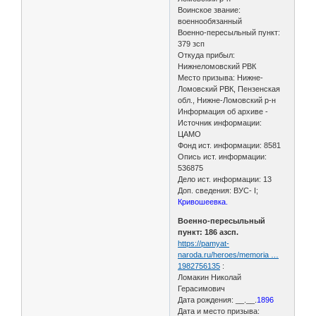
Воинское звание:
военнообязанный
Военно-пересыльный пункт:
379 зсп
Откуда прибыл:
Нижнеломовский РВК
Место призыва: Нижне-
Ломовский РВК, Пензенская
обл., Нижне-Ломовский р-н
Информация об архиве -
Источник информации:
ЦАМО
Фонд ист. информации: 8581
Опись ист. информации:
536875
Дело ист. информации: 13
Доп. сведения: ВУС- I;
Кривошеевка.
Военно-пересыльный
пункт: 186 азсп.
https://pamyat-
naroda.ru/heroes/memoria …
1982756135
:
Ломакин Николай
Герасимович
Дата рождения: __.__.
1896
Дата и место призыва: