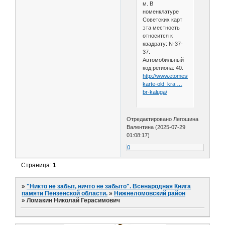
м. В
номенклатуре
Советских карт
эта местность
относится к
квадрату: N-37-
37.
Автомобильный
код региона: 40.
http://www.etomesto.ru/na-
karte-old_kra …
br-kaluga/
Отредактировано Легошина
Валентина (2025-07-29
01:08:17)
0
Страница:
1
»
"Никто не забыт, ничто не забыто". Всенародная Книга
памяти Пензенской области.
»
Нижнеломовский район
»
Ломакин Николай Герасимович