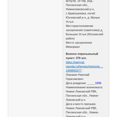
мспулб, 18 тбр, род.:
Пензенская обл.,
Нижнеломовский р‑н,
с.Кривошеевка, погиб:
Юхновский р‑н, д. Малые
Устья.
Месторасположение
захоронения (памятника) д.
Большие Устья (Юхновский
район)
Место захоронения
Мемориал
Военно-пересыльный
пункт: 379 зсп.
https://pamyat-
naroda.ru/heroes/memoria …
1999892077
:
Ломакин Николай
Герасимович
Дата рождения: __.__.
1896
Наименование военкомата:
Нижне-Ломовский РВК,
Пензенская обл., Нижне-
Ломовский р-н
Дата и место призыва:
Нижне-Ломовский РВК,
Пензенская обл., Нижне-
Ломовский р-н