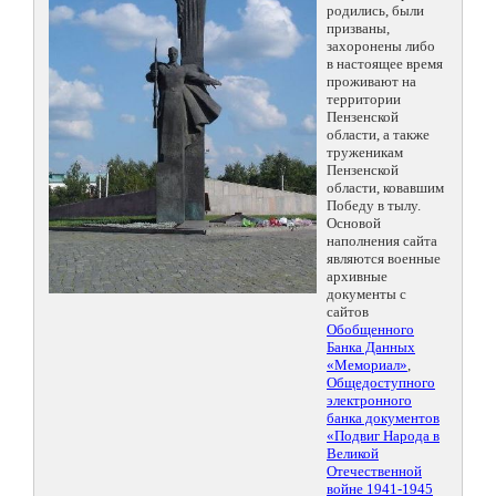
родились, были
призваны,
захоронены либо
в настоящее время
проживают на
территории
Пензенской
области, а также
труженикам
Пензенской
области, ковавшим
Победу в тылу.
Основой
наполнения сайта
являются военные
архивные
документы с
сайтов
Обобщенного
Банка Данных
«Мемориал»
,
Общедоступного
электронного
банка документов
«Подвиг Народа в
Великой
Отечественной
войне 1941-1945