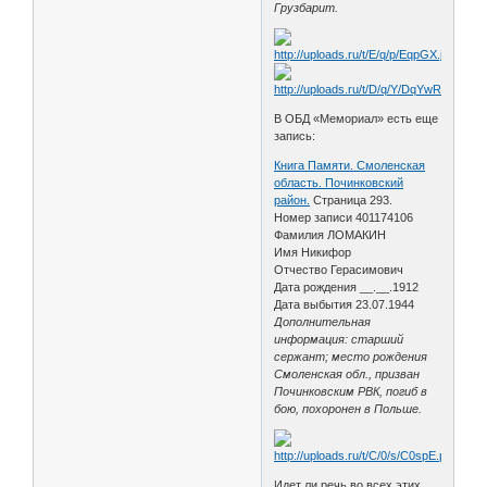
Грузбарит.
В ОБД «Мемориал» есть еще
запись:
Книга Памяти. Смоленская
область. Починковский
район.
Страница 293.
Номер записи 401174106
Фамилия ЛОМАКИН
Имя Никифор
Отчество Герасимович
Дата рождения __.__.1912
Дата выбытия 23.07.1944
Дополнительная
информация: старший
сержант; место рождения
Смоленская обл., призван
Починковским РВК, погиб в
бою, похоронен в Польше.
Идет ли речь во всех этих