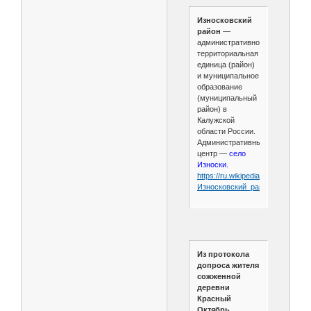
Износковский
район
—
административно-
территориальная
единица (район)
и муниципальное
образование
(муниципальный
район) в
Калужской
области России.
Административный
центр —
село
Износки.
https://ru.wikipedia.org/wiki/
Износковский_район
Из протокола
допроса жителя
сожженной
деревни
Красный
Октябрь