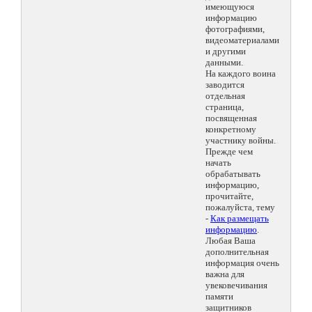
имеющуюся
информацию
фотографиями,
видеоматериалами
и другими
данными.
На каждого воина
заводится
отдельная
страница,
посвященная
конкретному
участнику войны.
Прежде чем
начать
обрабатывать
информацию,
прочитайте,
пожалуйста, тему
-
Как размещать
информацию
.
Любая Ваша
дополнительная
информация очень
важна для
увековечивания
памяти
защитников