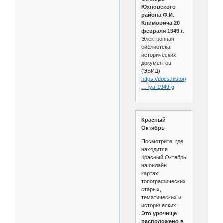
Юхновского
района Ф.И.
Климовича 20
февраля 1949 г.
Электронная
библиотека
исторических
документов
(ЭБИД)
https://docs.historyrussia.org/ru/
… lya-1949-g
Красный
Октябрь
Посмотрите, где
находится
Красный Октябрь
на онлайн
картах:
топографических,
старых,
тематических и
исторических.
Это урочище
расположено в