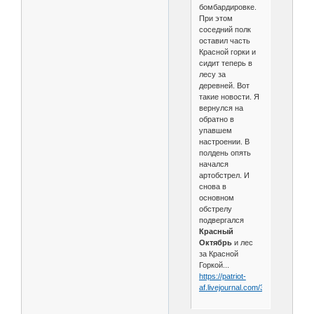
бомбардировке.
При этом
соседний полк
оставил часть
Красной горки и
сидит теперь в
лесу за
деревней. Вот
такие новости. Я
вернулся на
обратно в
упавшем
настроении. В
полдень опять
начался
артобстрел. И
снова в
основном
обстрелу
подвергался
Красный
Октябрь
и лес
за Красной
Горкой...
https://patriot-
af.livejournal.com/35653.html