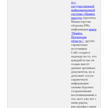
гг.»
,
государственной
информационной
системы «Память
народа»
(проекты
Министерства
обороны РФ),
информация
книги
"Память.
Пензенская
область."
, других
справочных
источников.
Сайт создан в
надежде на то, что
каждый из нас не
только внесёт
данные архивных
документов, но и
дополнит сухую
справочную
информацию
своими бережно
сохраненными
воспоминаниями о
тех, кого уже нет с
нами рядом,
рассказами о ныне