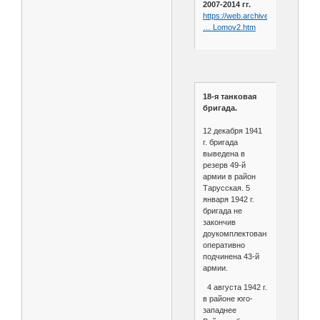
2007-2014 гг.
https://web.archive.org/web/202
… Lomov2.htm
18-я танковая
бригада.
12 декабря 1941
г. бригада
выведена в
резерв 49-й
армии в район
Тарусская. 5
января 1942 г.
бригада не
закончив
доукомплектование
оперативно
подчинена 43-й
армии.
4 августа 1942 г.
в районе юго-
западнее