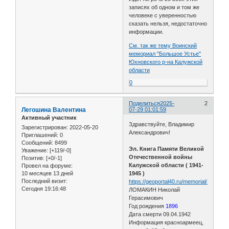
записях об одном и том же
человеке с уверенностью
сказать нельзя, недостаточно
информации.
См. так же тему Воинский
мемориал "Большое Устье"
Юхновского р-на Калужской
области
0
Поделиться
2025-
2
Легошина Валентина
07-29 01:01:59
Активный участник
Здравствуйте, Владимир
Зарегистрирован
: 2022-05-20
Александрович!
Приглашений:
0
Сообщений:
8499
Эл. Книга Памяти Великой
Уважение:
[+119/-0]
Отечественной войны
Позитив:
[+0/-1]
Калужской области ( 1941-
Провел на форуме:
10 месяцев 13 дней
1945 )
Последний визит:
https://geoportal40.ru/memorial/194229
Сегодня 19:16:48
ЛОМАКИН Николай
Герасимович
Год рождения
1896
Дата смерти 09.04.1942
Информация красноармеец,