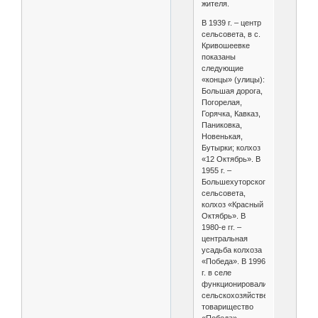
жителя.
В 1939 г. – центр
сельсовета, в с.
Кривошеевке
показаны
следующие
«концы» (улицы):
Большая дорога,
Погорелая,
Горячка, Кавказ,
Паниковка,
Новенькая,
Бутырки; колхоз
«12 Октябрь». В
1955 г. –
Большехуторского
сельсовета,
колхоз «Красный
Октябрь». В
1980-е гг. –
центральная
усадьба колхоза
«Победа». В 1996
г. в селе
функционировали
сельскохозяйственное
товарищество
«Победа»