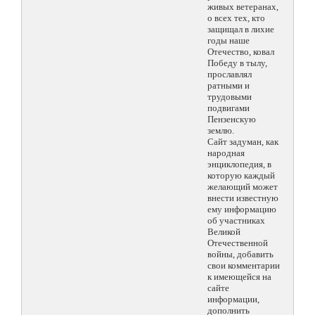
живых ветеранах,
о всех тех, кто
защищал в лихие
годы наше
Отечество, ковал
Победу в тылу,
прославлял
ратными и
трудовыми
подвигами
Пензенскую
землю.
Сайт задуман, как
народная
энциклопедия, в
которую каждый
желающий может
внести известную
ему информацию
об участниках
Великой
Отечественной
войны, добавить
свои комментарии
к имеющейся на
сайте
информации,
дополнить