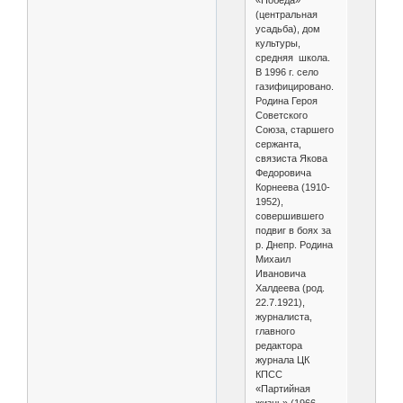
(центральная
усадьба), дом
культуры,
средняя школа.
В 1996 г. село
газифицировано.
Родина Героя
Советского
Союза, старшего
сержанта,
связиста Якова
Федоровича
Корнеева (1910-
1952),
совершившего
подвиг в боях за
р. Днепр. Родина
Михаил
Ивановича
Халдеева (род.
22.7.1921),
журналиста,
главного
редактора
журнала ЦК
КПСС
«Партийная
жизнь» (1966 –