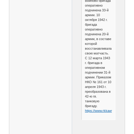
Войново бригада
оперативно
подчинена 33-й
армии. 10
октября 1942 г.
бригада
оперативно
подчинена 20-й
армии, в составе
которой
восстанавливала
свою матчасть.
С 12 марта 1943
г. бригада в
оперативном
подчинении 31-й
армии. Приказом
НКО № 161 от 10
апреля 1943 г.
преобразована в
42-ю гв.
танковую
бригаду.
https://www.rkkawwii.ru/division/1