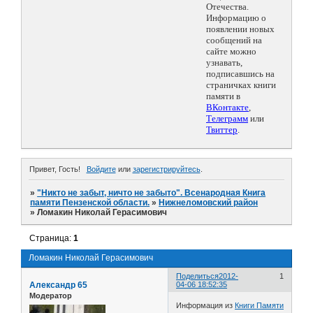
Отечества.
Информацию о
появлении новых
сообщений на
сайте можно
узнавать,
подписавшись на
страничках книги
памяти в
ВКонтакте
,
Телеграмм
или
Твиттер
.
Привет, Гость!
Войдите
или
зарегистрируйтесь
.
»
"Никто не забыт, ничто не забыто". Всенародная Книга
памяти Пензенской области.
»
Нижнеломовский район
»
Ломакин Николай Герасимович
Страница:
1
Ломакин Николай Герасимович
Поделиться
2012-
1
Александр 65
04-06 18:52:35
Модератор
Информация из
Книги Памяти