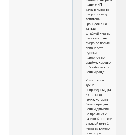
нашего КП
узнать новости
вчерашнего дня.
Капитана
Гренцеля я не
застал, а
штабной курьер
рассказал, что
вчера во время
авианалета
Русские
наверное по
ошибке, хорошо
отбомбились по
нашей роще.
Уничтожена
кухня,
повреждены два,
из четырех,
танка, которые
были переданы
нашей дивизии
на время из 20
танковой. Потери
в нашей роте 1
человек тяжело
ранен при