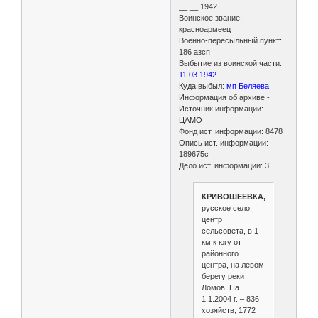
__.__.1942
Воинское звание:
красноармеец
Военно-пересыльный пункт:
186 азсп
Выбытие из воинской части:
11.03.1942
Куда выбыл:
мп Беляева
Информация об архиве -
Источник информации:
ЦАМО
Фонд ист. информации: 8478
Опись ист. информации:
189675с
Дело ист. информации: 3
КРИВОШЕЕВКА,
русское село,
центр
сельсовета, в 1
км к югу от
районного
центра, на левом
берегу реки
Ломов. На
1.1.2004 г. – 836
хозяйств, 1772