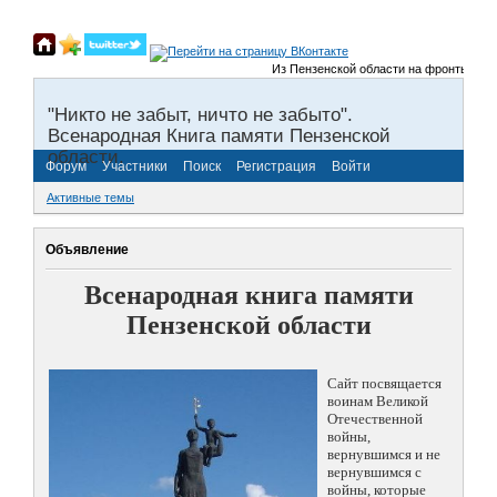
Из Пензенской области на фронты Великой 
"Никто не забыт, ничто не забыто".
Всенародная Книга памяти Пензенской
области.
Форум
Участники
Поиск
Регистрация
Войти
Активные темы
Объявление
Всенародная книга памяти
Пензенской области
Сайт посвящается
воинам Великой
Отечественной
войны,
вернувшимся и не
вернувшимся с
войны, которые