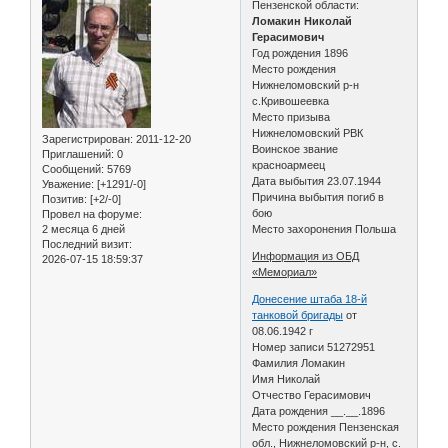
Пензенской области:
Ломакин Николай
Герасимович
Год рождения 1896
Место рождения
Нижнеломовский р-н
с.Кривошеевка
Место призыва
Нижнеломовский РВК
Зарегистрирован
: 2011-12-20
Воинское звание
Приглашений:
0
красноармеец
Сообщений:
5769
Дата выбытия 23.07.1944
Уважение:
[+1291/-0]
Причина выбытия погиб в
Позитив:
[+2/-0]
бою
Провел на форуме:
2 месяца 6 дней
Место захоронения Польша
Последний визит:
Информация из ОБД
2026-07-15 18:59:37
«Мемориал»
Донесение штаба 18-й
танковой бригады
от
08.06.1942 г
Номер записи 51272951
Фамилия Ломакин
Имя Николай
Отчество Герасимович
Дата рождения __.__.1896
Место рождения Пензенская
обл., Нижнеломовский р-н, с.