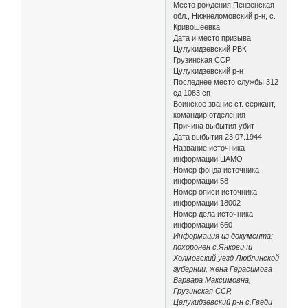
Место рождения Пензенская
обл., Нижнеломовский р-н, с.
Кривошеевка
Дата и место призыва
Цулукидзевский РВК,
Грузинская ССР,
Цулукидзевский р-н
Последнее место службы 312
сд 1083 сп
Воинское звание ст. сержант,
командир отделения
Причина выбытия убит
Дата выбытия 23.07.1944
Название источника
информации ЦАМО
Номер фонда источника
информации 58
Номер описи источника
информации 18002
Номер дела источника
информации 660
Информация из документа:
похоронен с.Янковичи
Холмовский уезд Люблинской
губернии, жена Герасимова
Варвара Максимовна,
Грузинская ССР,
Целукидзевский р-н с.Гведи