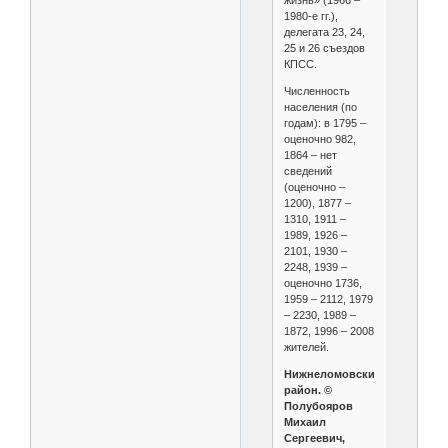
1980-е гг.),
делегата 23, 24,
25 и 26 съездов
КПСС.
Численность
населения (по
годам): в 1795 –
оценочно 982,
1864 – нет
сведений
(оценочно –
1200), 1877 –
1310, 1911 –
1989, 1926 –
2101, 1930 –
2248, 1939 –
оценочно 1736,
1959 – 2112, 1979
– 2230, 1989 –
1872, 1996 – 2008
жителей.
Нижнеломовский
район. ©
Полубояров
Михаил
Сергеевич,