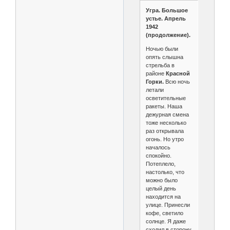
Угра. Большое
устье. Апрель
1942
(продолжение).
Ночью были
опять слышна
стрельба в
районе
Красной
Горки.
Всю ночь
летали
осветительные
ракеты. Наша
дежурная смена
тоже несколько
раз открывала
огонь. Но утро
началось
спокойно.
Потеплело,
настолько, что
можно было
целый день
находится на
улице. Принесли
кофе, светило
солнце. Я даже
сходил в сторону