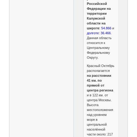
Российской
Федерации на
территории
Калужской
области на
широте
:
54.866
и
долготе: 36.466
.
Данная область
относится к
Центральному
Федеральному
Округу.
Красный Октябрь
располагается
на расстоянии
41 км. по
прямой от
центра региона
и в 122 км. от
центра Москвы.
Высота
местоположения
над уровнем
моря в
центральной
населённой
части около: 217