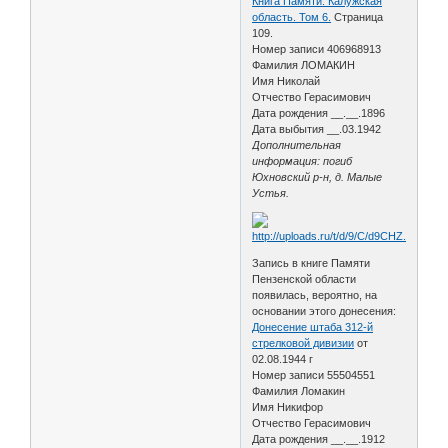
Книга Памяти. Калужская
область. Том 6.
Страница
109.
Номер записи 406968913
Фамилия ЛОМАКИН
Имя Николай
Отчество Герасимович
Дата рождения __.__.1896
Дата выбытия __.03.1942
Дополнительная
информация: погиб
Юхновский р-н, д. Малые
Устья.
Запись в книге Памяти
Пензенской области
появилась, вероятно, на
основании этого донесения:
Донесение штаба 312-й
стрелковой дивизии
от
02.08.1944 г
Номер записи 55504551
Фамилия Ломакин
Имя Никифор
Отчество Герасимович
Дата рождения __.__.1912